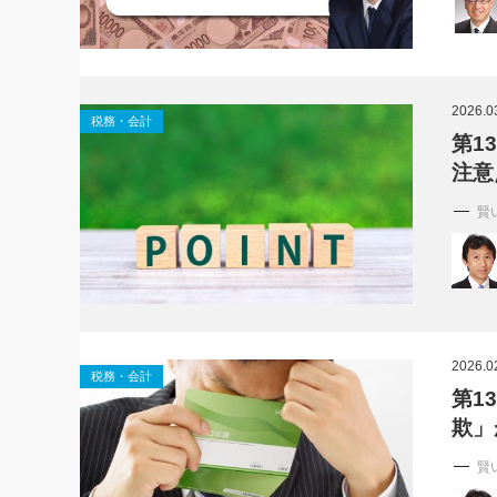
2026.0
税務・会計
第1
注意
賢
2026.0
税務・会計
第1
欺」
賢