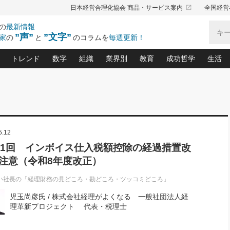
launch
日本経営合理化協会 商品・サービス案内
全国経営
の
最新情報
”声”
”文字”
家
の
と
のコラムを
毎週更新！
トレンド
数字
組織
業界別
教育
成功哲学
生活
る仕組みづくり講座(12)
産を守る一手(171)
ーワンで勝ち残る企業風土づくり(54)
《ニューヨーク発》ビジネスリーダーの先読み: 最新トレンド
オーナー社長の「お金の悩み相談室」(15)
「賃金の誤解」(135)
なぜ、トヨタ式で会社が伸びるのか？(
“出来る”管理職の条件(62)
中国哲学に学ぶ 不
おの
と戦略拠点(9)
(50)
ーバル経営者は知ってい
(39)
スリーダー×次の一手「牟田太陽の社長業ネクスト」
おカネが残る決算書にするために、やっておきたいこと(
中小企業の新たな法律リスク(178)
売れる住宅を創る 100の視点(100)
あなただからお願いしたいと
令和時代の「社長の
”(9)
「社長の繁盛トレンド通信」(90)
デジ
5.12
向(204)
会社を守り抜くための緊急対策(100)
職場の生産性を下げるハラスメントの予防策(1
大久保一彦の“流行る”お店の仕組みづく
クレーム対応 実践マニュアル
先人の名句名言の教
トル・F・グジバチの『経営戦略の新常識』(12)
北村森の「今月のヒット商品」(109)
リーダ
2026.08.5
2
41回 インボイス仕入税額控除の経過措置改
る経営」の極意
、決めておきたい、知っておきたい、やってお
強い決算書の会社はココが違う！(36)
賃金決定の定石(68)
柿内幸夫─社長のための現場改善(174
クレーム対応の新知識と新常
渡部昇一の「日本の
い
第109話 伝統的産品を21世紀
第
注意（令和8年度改正）
ジオジャパンの成功要因と
る者かくあるべし(635)
次の売れ筋をつかむ術(102)
ワイ
」
に生かし切る！
損益分岐点を下げる、Ｐ／Ｌ不況時代の新戦略(12)
顧客・社員・社会から支持される「ウェルビ
デキル社員に育てる！ 社員
経営に活かす“十八史
の資産管理講座(95)
会議での「社長の３分間スピーチ」ネタ帳(159)
社長のメシの種 4.0(206)
門」(23)
必読
い社長の「経理財務の見どころ・勘どころ・ツッコミどころ」
2026.08.5
新・会計経営と実学(37)
東川鷹年の「中小企業の人育
略(77)
53)
「経営知になる考え方」(57)
眼と耳
朝礼・会議での「社長の３分間
児玉尚彦氏 / 株式会社経理がよくなる 一般社団法人経
決算書の“見える化”術(12)
業績アップにつながる！ワン
スピーチ」ネタ帳（2026年8月5
ブランド戦略(39)
理革新プロジェクト 代表・税理士
日号）
なたにお願いしたいと思われる「一流の仕事術」(28)
社長の
賢い社長の「経理財務の見どころ・勘どころ・ツッコ
欧米資産家に学ぶ二世教育(1
ぐせ経営哲学(100)
ろ」(149)
米国