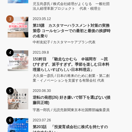
児玉尚彦氏 / 株式会社経理がよくなる 一般社団
法人経理革新プロジェクト 代表・税理士
3
2023.05.12
第19講 カスタマーハラスメント対策の実務
策⑥ コールセンターでの最初と最後の挨拶時
の名乗り
中村友妃子 / カスタマーケアプラン代表
4
2021.09.8
151軒目 「馳走なかむら ＠福岡市 ～詫
びすぎず、派手すぎず。季節を楽しむ日本料
理屋らしいすばらしい日本料理店」
大久保一彦氏 / 日本の将来のために創業・第二創
業・イノベーションを支援する有限会社 代表
5
2020.06.30
逆転の発想(26) 好き嫌いで部下を選ばない(後
藤田正晴)
宇惠一郎氏 / 元読売新聞東京本社国際部編集委員
6
2023.07.26
第203話 「投資育成会社に株式を持たすの