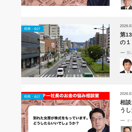
2026.0
税務・会計
第1
の１
賢
2026.0
税務・会計
相談
うし
オ