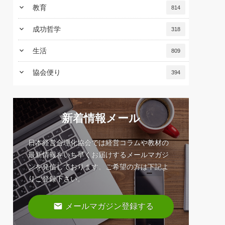
keyboard_arrow_down
教育
814
keyboard_arrow_down
成功哲学
318
keyboard_arrow_down
生活
809
keyboard_arrow_down
協会便り
394
新着情報メール
日本経営合理化協会では経営コラムや教材の
最新情報をいち早くお届けするメールマガジ
ンを発信しております。ご希望の方は下記よ
りご登録下さい。
email
メールマガジン登録する