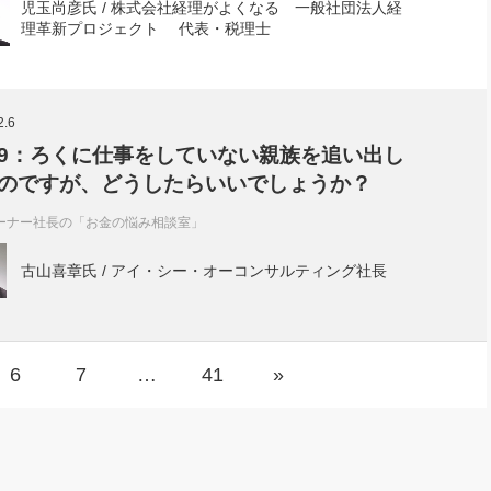
児玉尚彦氏 / 株式会社経理がよくなる 一般社団法人経
理革新プロジェクト 代表・税理士
2.6
9：ろくに仕事をしていない親族を追い出し
のですが、どうしたらいいでしょうか？
ーナー社長の「お金の悩み相談室」
古山喜章氏 / アイ・シー・オーコンサルティング社長
6
7
…
41
»