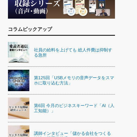
)
喜の『これぞ！"本物の温泉"』(157)
コラムピックアップ
社員の給料を上げても 総人件費は抑制す
る急所
第125回「USBメモリの音声データをスマ
ホに取り込む方法」
第6回 今月のビジネスキーワード「AI（人
工知能）」
講師インタビュー「儲かる会社をつくる