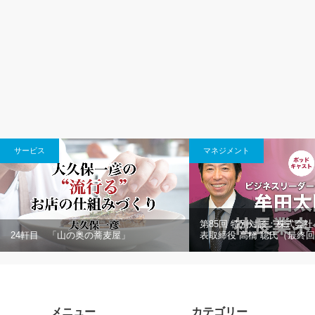
サービス
マネジメント
第85回 特別対談：株式会
24軒目 「山の奥の蕎麦屋」
表取締役 高橋 聡氏（最終
メニュー
カテゴリー