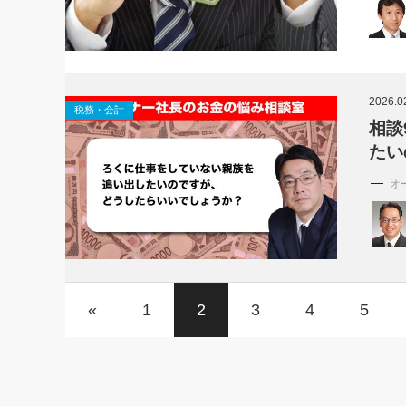
2026.0
税務・会計
相談
たい
オ
«
1
2
3
4
5