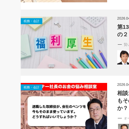
2026.0
税務・会計
第1
の２
賢
2026.0
税務・会計
相談
もそ
か？
オ