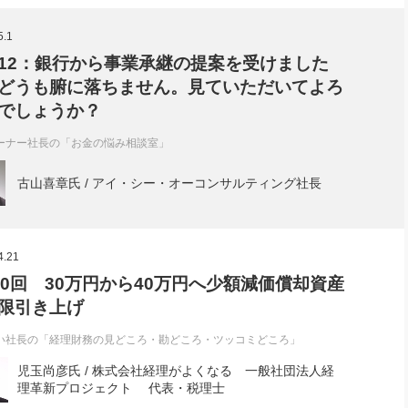
社長のための“全員営業”(30
腕をつくる 人と組織を動かす(200)
銀行交渉はこうしなさい！(12)
高橋一
5.1
行動科学マネジメント(5)
の社長のビジョン実現道場(10)
12：銀行から事業承継の提案を受けました
どうも腑に落ちません。見ていただいてよろ
でしょうか？
ーナー社長の「お金の悩み相談室」
古山喜章氏 / アイ・シー・オーコンサルティング社長
4.21
40回 30万円から40万円へ少額減価償却資産
限引き上げ
い社長の「経理財務の見どころ・勘どころ・ツッコミどころ」
児玉尚彦氏 / 株式会社経理がよくなる 一般社団法人経
理革新プロジェクト 代表・税理士