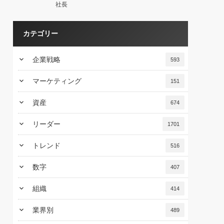
社長
カテゴリー
keyboard_arrow_down
企業戦略
593
keyboard_arrow_down
マーケティング
151
keyboard_arrow_down
資産
674
keyboard_arrow_down
リーダー
1701
keyboard_arrow_down
トレンド
516
keyboard_arrow_down
数字
407
keyboard_arrow_down
組織
414
keyboard_arrow_down
業界別
489