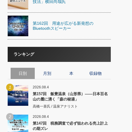
技法」横田尚哉氏
第162回 用途が広がる新発想の
Bluetoothスピーカー
ランキング
日別
月別
本
収録物
1
2026.08.4
第157回 飯豊温泉（山形県）――日本百名
山の麓に湧く「森の秘湯」
高橋一喜氏 / 温泉アナリスト
2
2026.08.4
第147回 税務調査で必ず狙われる売上計上
の期ズレ