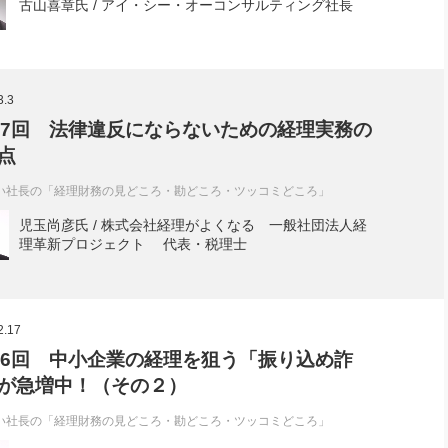
古山喜章氏 / アイ・シー・オーコンサルティング社長
3.3
37回 法律違反にならないための経理実務の
点
い社長の「経理財務の見どころ・勘どころ・ツッコミどころ」
児玉尚彦氏 / 株式会社経理がよくなる 一般社団法人経
理革新プロジェクト 代表・税理士
2.17
36回 中小企業の経理を狙う「振り込め詐
が急増中！（その２）
い社長の「経理財務の見どころ・勘どころ・ツッコミどころ」