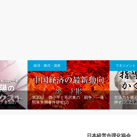
経済・株式・資産
マネジメント
社トランビ代
第30話 鄧小平と毛沢東の「戦争」―薄
交渉力を備え
回／全3回）
煕来失脚事件研究(2)
押す
日本経営合理化協会