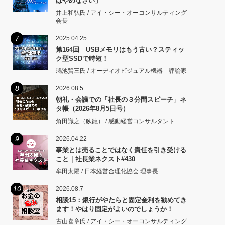
はやめなさい」
井上和弘氏 / アイ・シー・オーコンサルティング
会長
7
2025.04.25
第164回 USBメモリはもう古い？スティッ
ク型SSDで時短！
鴻池賢三氏 / オーディオビジュアル機器 評論家
8
2026.08.5
朝礼・会議での「社長の３分間スピーチ」ネ
タ帳（2026年8月5日号）
角田識之（臥龍） / 感動経営コンサルタント
9
2026.04.22
事業とは売ることではなく責任を引き受ける
こと｜社長業ネクスト#430
牟田太陽 / 日本経営合理化協会 理事長
10
2026.08.7
相談15：銀行がやたらと固定金利を勧めてき
ます！やはり固定がよいのでしょうか！
古山喜章氏 / アイ・シー・オーコンサルティング