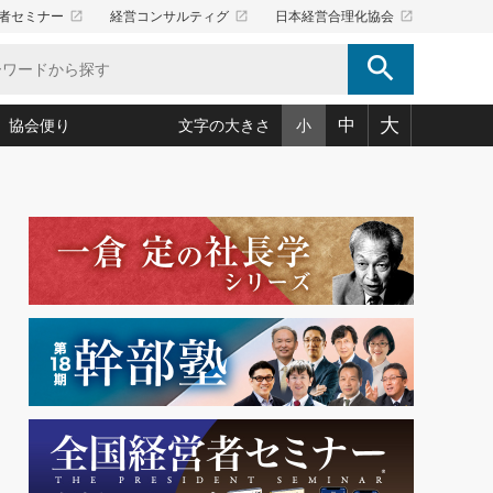
launch
launch
launch
者セミナー
経営コンサルティグ
日本経営合理化協会
search
大
中
協会便り
文字の大きさ
小
5)
況は会社守成の好機(38)
ころ心平の ──社長のための「か・ら・だマネジメント」
「愛読者通信」著者インタビュー(44)
34)
思われる 気配りの達人(127)
人間力の磨き方」(86)
ビジネス見聞録 経営ニュース(100)
タルＡＶを味方に！新・仕事術(180)
0)
り(210)
(92)
え 東洋思想に学ぶ経営学(132)
作間信司の経営無形庵(けいえいむぎょうあん)(166)
ー脳の鍛え方(32)
もっとみる
026.08.5
)
識(57)
指導者たち」(32)
経営セミナー情報局(1)
86回 「言葉狩り」
ンを楽しむ基礎レッスン(12)
ーイング経営入
教育の決め手(203)
略”(30)
繁栄への着眼点 牟田太陽(76)
！社長が読むべき今月の4冊(88)
て」(38)
講話を聞いて学ぼう 実学・耳学・磨く「ミミガク」のすすめ
で楽しむ読書術(162)
(7)
ランク上の手紙・メール術(100)
「氣」(30)
ミどこ
00)
スポーツ・ビジネスに学ぶ心理学(98)