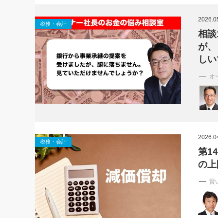
社長の右
2026.0
税務・会計
酒井英之
相談
が、
しい
オ
2026.0
税務・会計
第1
の上
賢