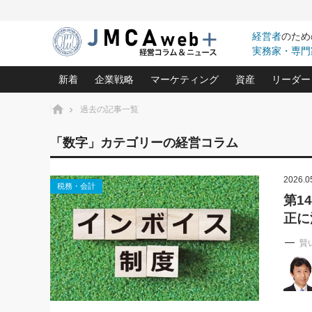
経営者
のため
実務家・専門
新着
企業戦略
マーケティング
資産
リーダー
ホーム
過去の記事一覧
中小企業の「１位づくり」戦略(96)
ネット戦略成功の秘訣 圧倒的に儲か
あなたの会社と資
オンリ
「数字」カテゴリーの経営コラム
利益を最大化する「業務改善」横田尚哉氏(5)
ビジネスを一瞬で制する！一流グロ
どうなる金融業界
ビジネ
る“社長の戦略印象リスクマネジメント
(446)
2026.0
強い会社を築く ビジネス・クリニック(240)
中国経済の最新動
税務・会計
ロングセラーの玉手箱(9)
ピョー
2026.08.7
2026.08.7
第1
日本レーザー「人を大切にしながら利益を上げ
事業承継の前に
相談15：銀行がやたらと固定金
第153回「内需企業があっと
正に
(3)
大復活＆快進撃！ユニバーサルスタ
きたいコト(12)
指導者た
利を勧めてきます！やはり固定
う間にグローバル成長企業に
は(5)
がよいのでしょうか！
FOOD & LIFE COMPANIES
武器としてのM&A入門(3)
会社と社長のため
朝礼・
賢
最高の自分を表現する 成功イメージ戦
社長のための“儲かる通販”戦略視点(151)
深読み企業分析(1
楠木建の
酒井光雄 成功事例に学ぶ繁栄企業の
継続経営 百話百行(85)
次もあ
野田久美子 香港ビジネス成功法(10)
社長の口