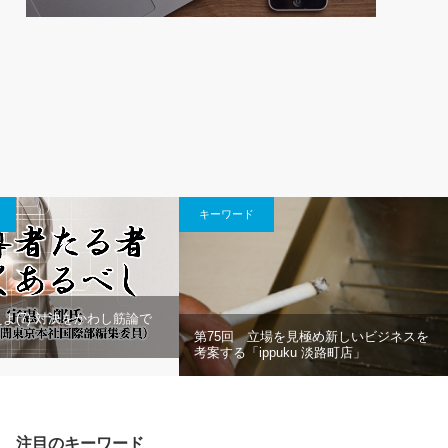
キーワード
よ(7) 対決をかわし筋論で
第75回 立場を見極め新しいビジネスを
考案する「ippuku 淡路町店」
注目のキーワード