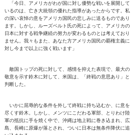
「今日、アメリカがわが国に対し優勢な戦いを展開して
いるのは、亡き大統領の優れた指導があったからです。私
の深い哀悼の意をアメリカ国民の悲しみに送るものであり
ます。しかし、ルーズベルト氏の死によって、アメリカの
日本に対する戦争継続の努力が変わるものとは考えており
ません。我々もまた、あなた方アメリカ国民の覇権主義に
対し今まで以上に強く戦います」
敵国トップの死に対して、感情を抑えた表現で、最大の
敬意を示す鈴木に対して、米国は、「終戦の意思あり」と
判断した。
いかに屈辱的な条件を外して終戦に持ち込むか、に意を
尽くす鈴木。しかし、メンツにこだわる軍部、とりわけ陸
軍の抵抗に手を焼く中で、沖縄は地上戦に巻き込まれ、広
島、長崎に原爆が落とされ、ついに日本は無条件降伏に追