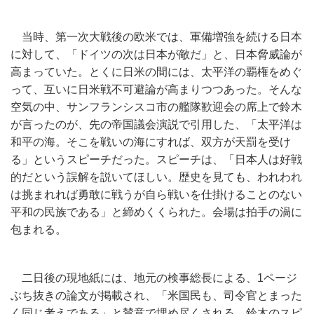
当時、第一次大戦後の欧米では、軍備増強を続ける日本
に対して、「ドイツの次は日本が敵だ」と、日本脅威論が
高まっていた。とくに日米の間には、太平洋の覇権をめぐ
って、互いに日米戦不可避論が高まりつつあった。そんな
空気の中、サンフランシスコ市の艦隊歓迎会の席上で鈴木
が言ったのが、先の帝国議会演説で引用した、「太平洋は
和平の海。そこを戦いの海にすれば、双方が天罰を受け
る」というスピーチだった。スピーチは、「日本人は好戦
的だという誤解を説いてほしい。歴史を見ても、われわれ
は挑まれれば勇敢に戦うが自ら戦いを仕掛けることのない
平和の民族である」と締めくくられた。会場は拍手の渦に
包まれる。
二日後の現地紙には、地元の検事総長による、1ページ
ぶち抜きの論文が掲載され、「米国民も、司令官とまった
く同じ考えである」と賛意で埋め尽くされる。鈴木のスピ