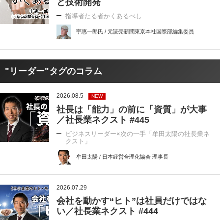
と技術開発
指導者たる者かくあるべし
宇惠一郎氏 / 元読売新聞東京本社国際部編集委員
"リーダー"タグのコラム
2026.08.5
NEW
社長は「能力」の前に「資質」が大事
／社長業ネクスト #445
ビジネスリーダー×次の一手「牟田太陽の社長業ネ
クスト」
牟田太陽 / 日本経営合理化協会 理事長
2026.07.29
会社を動かす“ヒト”は社員だけではな
い／社長業ネクスト #444