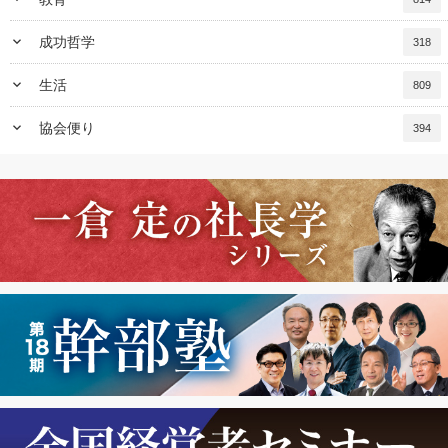
keyboard_arrow_down
成功哲学
318
keyboard_arrow_down
生活
809
keyboard_arrow_down
協会便り
394