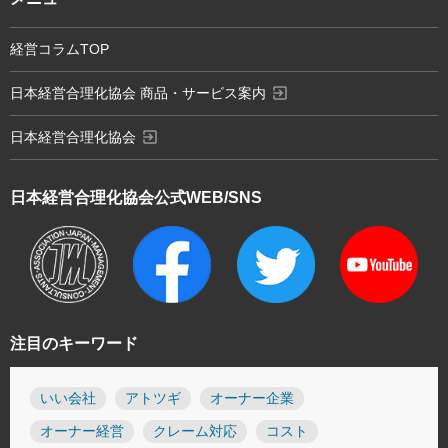
経営コラムTOP
exit_to_app
日本経営合理化協会 商品・サービス案内
exit_to_app
日本経営合理化協会
日本経営合理化協会
公式WEB/SNS
注目のキーワード
いい会社
アトツギ
オーナー企業
オーナー経営
クレーム対応
コスト