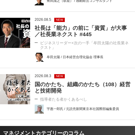
角田識之（臥龍） / 感動経営コンサルタント
2026.08.5
NEW
社長は「能力」の前に「資質」が大事
／社長業ネクスト #445
ビジネスリーダー×次の一手「牟田太陽の社長業ネ
クスト」
牟田太陽 / 日本経営合理化協会 理事長
2026.08.3
NEW
国のかたち、組織のかたち（108）経営
と技術開発
指導者たる者かくあるべし
宇惠一郎氏 / 元読売新聞東京本社国際部編集委員
マネジメントカテゴリーのコラム