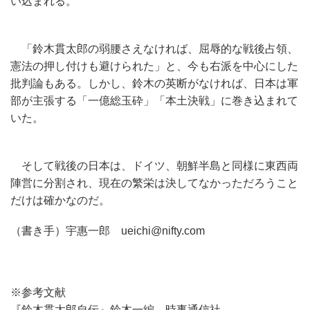
い込まれる。
「鈴木貫太郎の弱腰さえなければ、屈辱的な戦後占領、
憲法の押し付けも避けられた」と、今も右派を中心にした
批判論もある。しかし、鈴木の英断がなければ、日本は軍
部が主張する「一億総玉砕」「本土決戦」に巻き込まれて
いた。
そして戦後の日本は、ドイツ、朝鮮半島と同様に東西両
陣営に分割され、現在の繁栄は決してなかっただろうこと
だけは確かなのだ。
（書き手）宇惠一郎 ueichi@nifty.com
※参考文献
『鈴木貫太郎自伝』鈴木一編 時事通信社