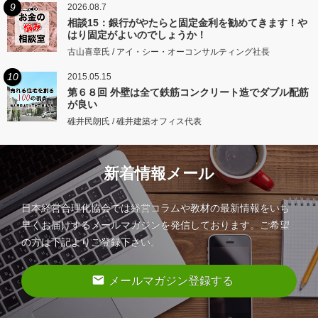
9
2026.08.7
相談15：銀行がやたらと固定金利を勧めてきます！や
はり固定がよいのでしょうか！
古山喜章氏 / アイ・シー・オーコンサルティング社長
10
2015.05.15
第６８回 外壁は全て鉄筋コンクリート造でダブル配筋
が良い
碓井民朗氏 / 碓井建築オフィス代表
新着情報メール
日本経営合理化協会では経営コラムや教材の最新情報をいち
早くお届けするメールマガジンを発信しております。ご希望
の方は下記よりご登録下さい。
email
メールマガジン登録する