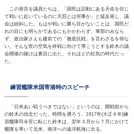
この発言を議員たちは、「国民は詔勅にある天佑を信じ
て戦いに赴いているのに天罰とは何事か」と猛反発し、議
会は紛糾した。もはや戦いに勝ち目がないことは、国民だ
れの目にも明らかであるにもかかわらず、軍部のみなら
ず、政治家さえも建前での「徹底抗戦」を言わざるを得な
い。そんな世の空気を終戦に向けて導こうとする鈴木の議
会開催の賭けは裏目に出た。それほどの狂気の時代だっ
た。
練習艦隊米国寄港時のスピーチ
「日米あい戦うべきではない」というのは、開戦前から
の鈴木の信念だった。時間を遡ろう。1917年(大正６年)練
習艦隊司令官に転じた鈴木は、翌年３月から７月にかけて
艦隊を率いて北米、南洋への遠洋航海に出る。