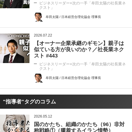
ビジネスリーダー×次の一手「牟田太陽の社長業ネ
クスト」
牟田太陽 / 日本経営合理化協会 理事長
2026.07.22
【オーナー企業承継のギモン】親子は
似ている方が良いのか？／社長業ネク
スト #443
ビジネスリーダー×次の一手「牟田太陽の社長業ネ
クスト」
牟田太陽 / 日本経営合理化協会 理事長
"指導者"タグのコラム
2026.05.12
国のかたち、組織のかたち（96）非対
称戦略①（膠着するイラン情勢）