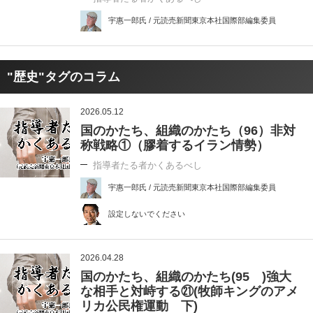
宇惠一郎氏 / 元読売新聞東京本社国際部編集委員
"歴史"タグのコラム
2026.05.12
国のかたち、組織のかたち（96）非対
称戦略①（膠着するイラン情勢）
指導者たる者かくあるべし
宇惠一郎氏 / 元読売新聞東京本社国際部編集委員
設定しないでください
2026.04.28
国のかたち、組織のかたち(95 )強大
な相手と対峙する㉑(牧師キングのアメ
リカ公民権運動 下)