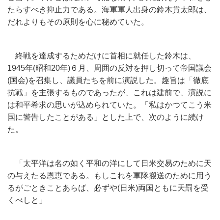
たらすべき抑止力である。海軍軍人出身の鈴木貫太郎は、
だれよりもその原則を心に秘めていた。
終戦を達成するためだけに首相に就任した鈴木は、
1945年(昭和20年)６月、周囲の反対を押し切って帝国議会
(国会)を召集し、議員たちを前に演説した。趣旨は「徹底
抗戦」を主張するものであったが、これは建前で、演説に
は和平希求の思いが込められていた。「私はかつてこう米
国に警告したことがある」とした上で、次のように続け
た。
「太平洋は名の如く平和の洋にして日米交易のために天
の与えたる恩恵である。もしこれを軍隊搬送のために用う
るがごときことあらば、必ずや(日米)両国ともに天罰を受
くべしと」