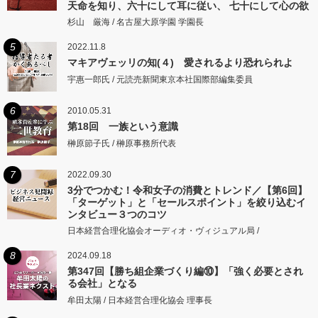
天命を知り、六十にして耳に従い、 七十にして心の欲
するところに従いて矩をこえず。
杉山 厳海 / 名古屋大原学園 学園長
5
2022.11.8
マキアヴェッリの知(４) 愛されるより恐れられよ
宇惠一郎氏 / 元読売新聞東京本社国際部編集委員
6
2010.05.31
第18回 一族という意識
榊原節子氏 / 榊原事務所代表
7
2022.09.30
3分でつかむ！令和女子の消費とトレンド／【第6回】
「ターゲット」と「セールスポイント」を絞り込むイ
ンタビュー３つのコツ
日本経営合理化協会オーディオ・ヴィジュアル局 /
8
2024.09.18
第347回【勝ち組企業づくり編⑩】「強く必要とされ
る会社」となる
牟田太陽 / 日本経営合理化協会 理事長