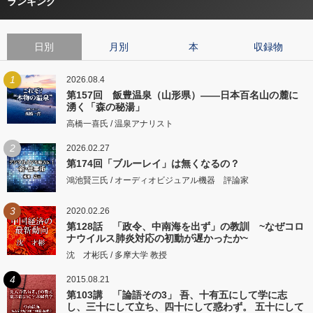
ランキング
日別
月別
本
収録物
1
2026.08.4
第157回 飯豊温泉（山形県）――日本百名山の麓に
湧く「森の秘湯」
高橋一喜氏 / 温泉アナリスト
2
2026.02.27
第174回「ブルーレイ」は無くなるの？
鴻池賢三氏 / オーディオビジュアル機器 評論家
3
2020.02.26
第128話 「政令、中南海を出ず」の教訓 ~なぜコロ
ナウイルス肺炎対応の初動が遅かったか~
沈 才彬氏 / 多摩大学 教授
4
2015.08.21
第103講 「論語その3」 吾、十有五にして学に志
し、三十にして立ち、四十にして惑わず。 五十にして