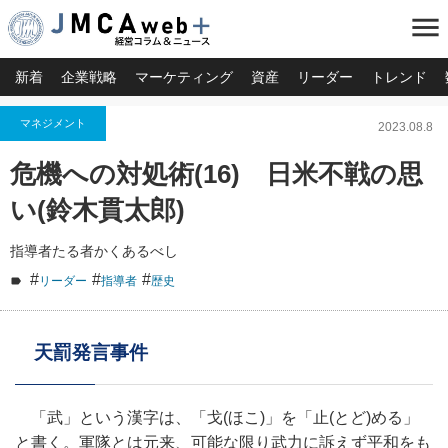
menu
新着
企業戦略
マーケティング
資産
リーダー
トレンド
マネジメント
2023.08.8
危機への対処術(16) 日米不戦の思
い(鈴木貫太郎)
指導者たる者かくあるべし
#
#
#
リーダー
指導者
歴史
天罰発言事件
「武」という漢字は、「戈(ほこ)」を「止(とど)める」
と書く。軍隊とは元来、可能な限り武力に訴えず平和をも