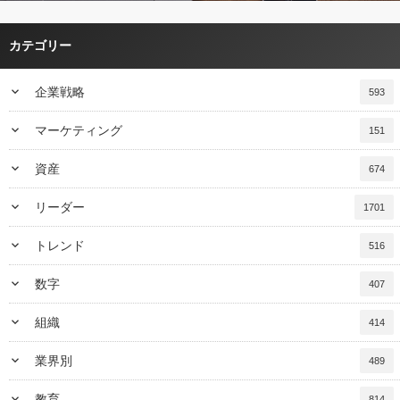
カテゴリー
keyboard_arrow_down
企業戦略
593
keyboard_arrow_down
マーケティング
151
keyboard_arrow_down
資産
674
keyboard_arrow_down
リーダー
1701
keyboard_arrow_down
トレンド
516
keyboard_arrow_down
数字
407
keyboard_arrow_down
組織
414
keyboard_arrow_down
業界別
489
keyboard_arrow_down
教育
814