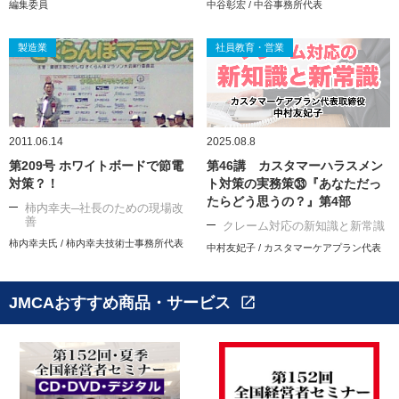
編集委員
中谷彰宏 / 中谷事務所代表
製造業
社員教育・営業
2011.06.14
2025.08.8
第209号 ホワイトボードで節電
第46講 カスタマーハラスメン
対策？！
ト対策の実務策㉝『あなただっ
たらどう思うの？』第4部
柿内幸夫─社長のための現場改
善
クレーム対応の新知識と新常識
柿内幸夫氏 / 柿内幸夫技術士事務所代表
中村友妃子 / カスタマーケアプラン代表
JMCAおすすめ商品・サービス
open_in_new