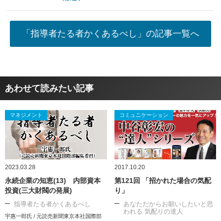
「指導者たる者かくあるべし」の記事一覧へ
あわせて読みたい記事
マネジメント
コミュニケーション
2023.03.28
2017.10.20
永続企業の知恵(13) 内部資本
第121回 「招かれた場合の気配
投資(三大財閥の発展)
り」
指導者たる者かくあるべし
あなただからお願いしたいと思
われる 気配りの達人
宇惠一郎氏 / 元読売新聞東京本社国際部