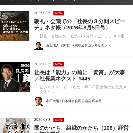
2026.08.5
NEW
朝礼・会議での「社長の３分間スピー
チ」ネタ帳（2026年8月5日号）
朝礼・会議での「社長の３分間スピーチ」ネタ帳
角田識之（臥龍） / 感動経営コンサルタント
2026.08.5
NEW
社長は「能力」の前に「資質」が大事
／社長業ネクスト #445
ビジネスリーダー×次の一手「牟田太陽の社長業ネ
クスト」
牟田太陽 / 日本経営合理化協会 理事長
2026.08.3
NEW
国のかたち、組織のかたち（108）経営