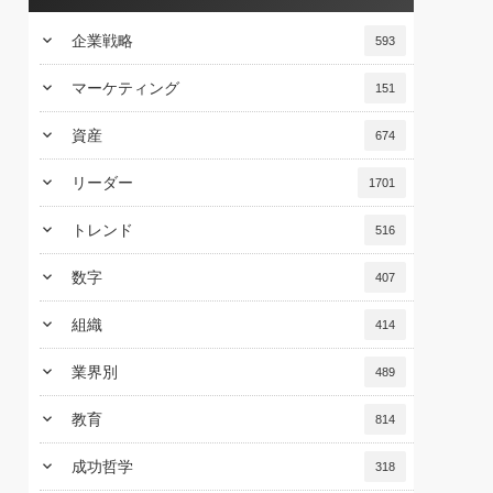
keyboard_arrow_down
企業戦略
593
keyboard_arrow_down
マーケティング
151
keyboard_arrow_down
資産
674
keyboard_arrow_down
リーダー
1701
keyboard_arrow_down
トレンド
516
keyboard_arrow_down
数字
407
keyboard_arrow_down
組織
414
keyboard_arrow_down
業界別
489
keyboard_arrow_down
教育
814
keyboard_arrow_down
成功哲学
318