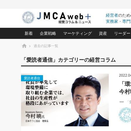
経営者
のため
実務家・専門
新着
企業戦略
マーケティング
資産
リーダー
ホーム
過去の記事一覧
中小企業の「１位づくり」戦略(96)
ネット戦略成功の秘訣 圧倒的に儲か
あなたの会社と資
オンリ
「愛読者通信」カテゴリーの経営コラム
利益を最大化する「業務改善」横田尚哉氏(5)
ビジネスを一瞬で制する！一流グロ
どうなる金融業界
ビジネ
る“社長の戦略印象リスクマネジメント
(446)
2022.0
強い会社を築く ビジネス・クリニック(240)
中国経済の最新動
愛読者通信
ロングセラーの玉手箱(9)
ピョー
2026.08.7
2026.08.7
「環
日本レーザー「人を大切にしながら利益を上げ
事業承継の前に
相談15：銀行がやたらと固定金
第153回「内需企業があっと
今村
(3)
大復活＆快進撃！ユニバーサルスタ
きたいコト(12)
指導者た
利を勧めてきます！やはり固定
う間にグローバル成長企業に
は(5)
がよいのでしょうか！
FOOD & LIFE COMPANIES
武器としてのM&A入門(3)
会社と社長のため
朝礼・
「
最高の自分を表現する 成功イメージ戦
社長のための“儲かる通販”戦略視点(151)
深読み企業分析(1
楠木建の
酒井光雄 成功事例に学ぶ繁栄企業の
継続経営 百話百行(85)
次もあ
野田久美子 香港ビジネス成功法(10)
社長の口