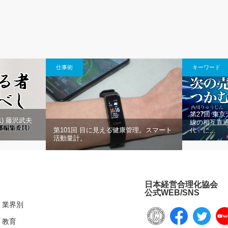
仕事術
キーワード
第27回 東
) 藤沢武夫
線の相互直
第101回 目に見える健康管理。スマート
代」に...
活動量計。
日本経営合理化協会
公式WEB/SNS
業界別
教育