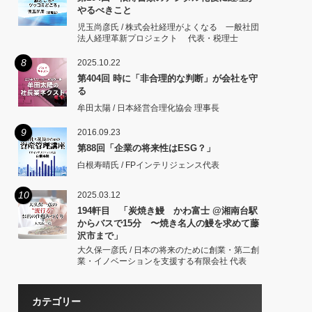
やるべきこと
児玉尚彦氏 / 株式会社経理がよくなる 一般社団
法人経理革新プロジェクト 代表・税理士
8
2025.10.22
第404回 時に「非合理的な判断」が会社を守
る
牟田太陽 / 日本経営合理化協会 理事長
9
2016.09.23
第88回「企業の将来性はESG？」
白根寿晴氏 / FPインテリジェンス代表
10
2025.03.12
194軒目 「炭焼き鰻 かわ富士 @湘南台駅
からバスで15分 〜焼き名人の鰻を求めて藤
沢市まで」
大久保一彦氏 / 日本の将来のために創業・第二創
業・イノベーションを支援する有限会社 代表
カテゴリー