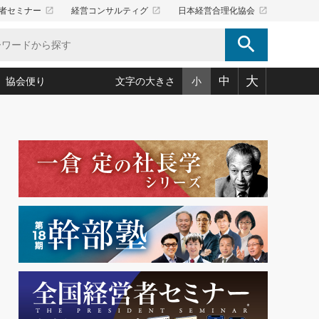
launch
launch
launch
者セミナー
経営コンサルティグ
日本経営合理化協会
search
大
中
協会便り
文字の大きさ
小
5)
況は会社守成の好機(38)
ころ心平の ──社長のための「か・ら・だマネジメント」
「愛読者通信」著者インタビュー(44)
34)
思われる 気配りの達人(127)
人間力の磨き方」(86)
ビジネス見聞録 経営ニュース(100)
タルＡＶを味方に！新・仕事術(180)
0)
り(210)
(92)
え 東洋思想に学ぶ経営学(132)
作間信司の経営無形庵(けいえいむぎょうあん)(166)
ー脳の鍛え方(32)
もっとみる
026.08.5
)
識(57)
指導者たち」(32)
経営セミナー情報局(1)
86回 「言葉狩り」
ンを楽しむ基礎レッスン(12)
ーイング経営入
教育の決め手(203)
略”(30)
繁栄への着眼点 牟田太陽(76)
！社長が読むべき今月の4冊(88)
て」(38)
講話を聞いて学ぼう 実学・耳学・磨く「ミミガク」のすすめ
で楽しむ読書術(162)
(7)
ランク上の手紙・メール術(100)
「氣」(30)
ミどこ
00)
スポーツ・ビジネスに学ぶ心理学(98)