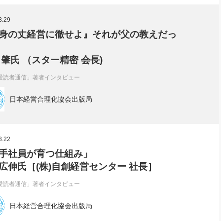
社長のための“全員営業”(30
腕をつくる 人と組織を動かす(200)
銀行交渉はこうしなさい！(12)
高橋一
3.29
行動科学マネジメント(5)
の社長のビジョン実現道場(10)
身の丈経営に徹せよ』それが父の教えだっ
 肇氏 （スター精密 会長)
愛読者通信」著者インタビュー
日本経営合理化協会出版局
3.22
手社員が育つ仕組み」
広伸氏［(株)自創経営センター 社長］
愛読者通信」著者インタビュー
日本経営合理化協会出版局