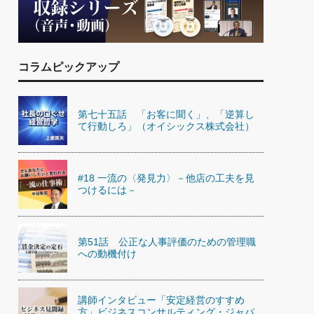
)
喜の『これぞ！"本物の温泉"』(157)
コラムピックアップ
第七十五話 「お客に聞く」、「逆算し
て行動しろ」（オイシックス株式会社）
#18 一流の〈発見力〉－他店の工夫を見
つけるには－
第51話 公正な人事評価のための管理職
への動機付け
講師インタビュー「安定経営のすすめ
方」ビジネスコンサルティング・ジャパ