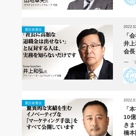
2022.0
愛読者通信
「会
井上
会長
「
2022.0
愛読者通信
「本
10
きま
橋本