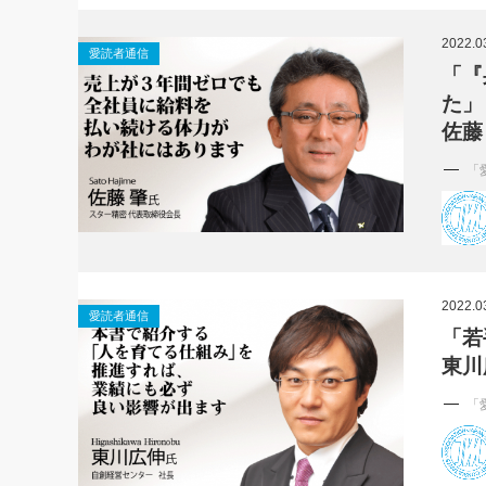
社長の右
2022.0
愛読者通信
酒井英之
「『
た」
佐藤
「
2022.0
愛読者通信
「若
東川
「