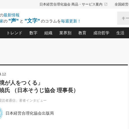
launch
日本経営合理化協会 商品・サービス案内
全国経営
の
最新情報
”声”
”文字”
家
の
と
のコラムを
毎週更新！
トレンド
数字
組織
業界別
教育
成功哲学
生活
る仕組みづくり講座(12)
産を守る一手(171)
ーワンで勝ち残る企業風土づくり(54)
《ニューヨーク発》ビジネスリーダーの先読み: 最新トレンド
オーナー社長の「お金の悩み相談室」(15)
「賃金の誤解」(135)
なぜ、トヨタ式で会社が伸びるのか？(
“出来る”管理職の条件(62)
中国哲学に学ぶ 不
おの
と戦略拠点(9)
(50)
ーバル経営者は知ってい
(39)
スリーダー×次の一手「牟田太陽の社長業ネクスト」
おカネが残る決算書にするために、やっておきたいこと(
中小企業の新たな法律リスク(178)
売れる住宅を創る 100の視点(100)
あなただからお願いしたいと
令和時代の「社長の
”(9)
「社長の繁盛トレンド通信」(90)
デジ
4.12
向(204)
会社を守り抜くための緊急対策(100)
職場の生産性を下げるハラスメントの予防策(1
大久保一彦の“流行る”お店の仕組みづく
クレーム対応 実践マニュアル
先人の名句名言の教
トル・F・グジバチの『経営戦略の新常識』(12)
北村森の「今月のヒット商品」(109)
リーダ
2026.08.5
2
境が人をつくる」
る経営」の極意
、決めておきたい、知っておきたい、やってお
強い決算書の会社はココが違う！(36)
賃金決定の定石(68)
柿内幸夫─社長のための現場改善(174
クレーム対応の新知識と新常
渡部昇一の「日本の
い
第109話 伝統的産品を21世紀
第
暁氏 （日本そうじ協会 理事長）
ジオジャパンの成功要因と
る者かくあるべし(635)
次の売れ筋をつかむ術(102)
ワイ
」
に生かし切る！
損益分岐点を下げる、Ｐ／Ｌ不況時代の新戦略(12)
顧客・社員・社会から支持される「ウェルビ
デキル社員に育てる！ 社員
経営に活かす“十八史
の資産管理講座(95)
会議での「社長の３分間スピーチ」ネタ帳(159)
社長のメシの種 4.0(206)
門」(23)
必読
愛読者通信」著者インタビュー
2026.08.5
新・会計経営と実学(37)
東川鷹年の「中小企業の人育
略(77)
53)
「経営知になる考え方」(57)
眼と耳
朝礼・会議での「社長の３分間
日本経営合理化協会出版局
決算書の“見える化”術(12)
業績アップにつながる！ワン
スピーチ」ネタ帳（2026年8月5
ブランド戦略(39)
日号）
なたにお願いしたいと思われる「一流の仕事術」(28)
社長の
賢い社長の「経理財務の見どころ・勘どころ・ツッコ
欧米資産家に学ぶ二世教育(1
ぐせ経営哲学(100)
ろ」(149)
米国