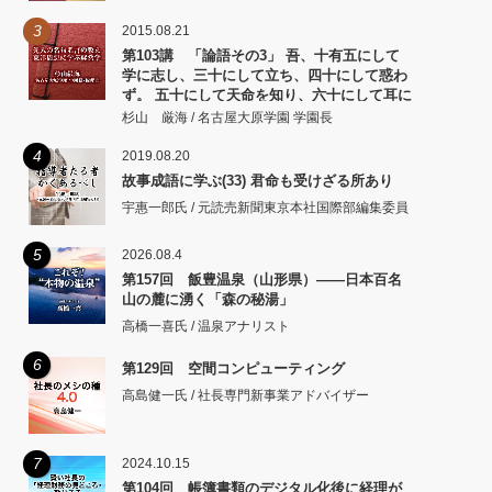
3
2015.08.21
第103講 「論語その3」 吾、十有五にして
学に志し、三十にして立ち、四十にして惑わ
ず。 五十にして天命を知り、六十にして耳に
従い、 七十にして心の欲するところに従いて
杉山 厳海 / 名古屋大原学園 学園長
矩をこえず。
4
2019.08.20
故事成語に学ぶ(33) 君命も受けざる所あり
宇惠一郎氏 / 元読売新聞東京本社国際部編集委員
5
2026.08.4
第157回 飯豊温泉（山形県）――日本百名
山の麓に湧く「森の秘湯」
高橋一喜氏 / 温泉アナリスト
6
第129回 空間コンピューティング
高島健一氏 / 社長専門新事業アドバイザー
7
2024.10.15
第104回 帳簿書類のデジタル化後に経理が