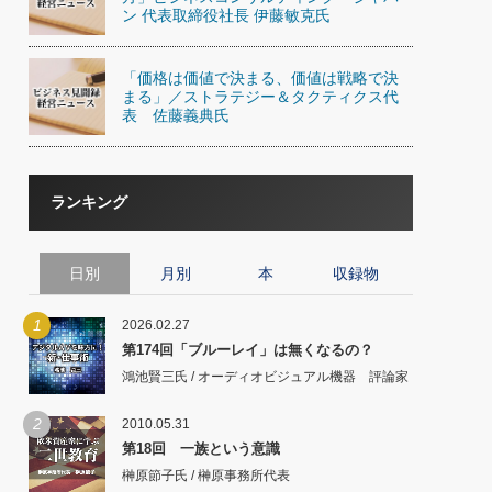
ン 代表取締役社長 伊藤敏克氏
「価格は価値で決まる、価値は戦略で決
まる」／ストラテジー＆タクティクス代
表 佐藤義典氏
ランキング
日別
月別
本
収録物
1
2026.02.27
第174回「ブルーレイ」は無くなるの？
鴻池賢三氏 / オーディオビジュアル機器 評論家
2
2010.05.31
第18回 一族という意識
榊原節子氏 / 榊原事務所代表