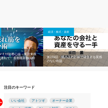
経済・株式・資産
京メトロ副都心線・東急東横
第159話 紙の上の計算で発生する実感
通運転で「首都圏新戦国時
のない利益
注目のキーワード
いい会社
アトツギ
オーナー企業