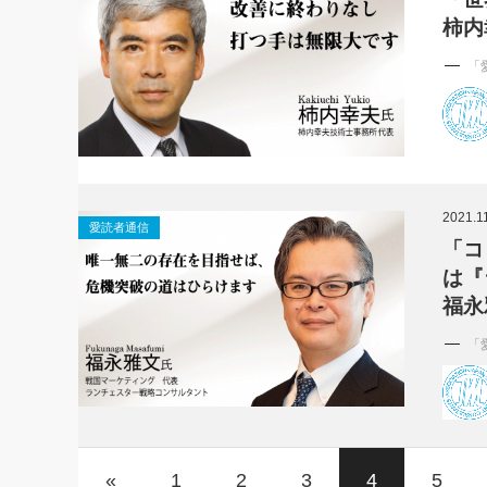
柿内
「
2021.1
愛読者通信
「コ
は『
福永
「
«
1
2
3
4
5