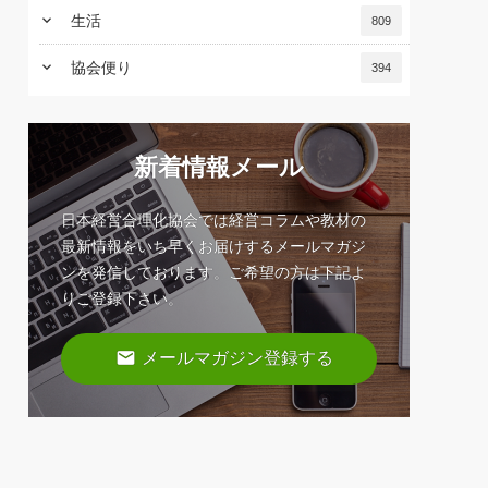
keyboard_arrow_down
生活
809
keyboard_arrow_down
協会便り
394
新着情報メール
日本経営合理化協会では経営コラムや教材の
最新情報をいち早くお届けするメールマガジ
ンを発信しております。ご希望の方は下記よ
りご登録下さい。
email
メールマガジン登録する