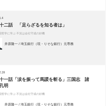
1.4
十二話 「足らざるを知る者は」
国哲学に学ぶ 不況は会社守成の好機
井原隆一 / 埼玉銀行（現・りそな銀行）元専務
2.28
十一話「涙を振って馬謖を斬る」三国志 諸
孔明
国哲学に学ぶ 不況は会社守成の好機
井原隆一 / 埼玉銀行（現・りそな銀行）元専務