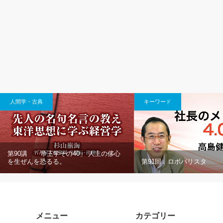
人間学・古典
キーワード
第90講 「帝王学その40」 人主の侈心
を生ぜんを恐るる。
第91回 ロボバリスタ
メニュー
カテゴリー