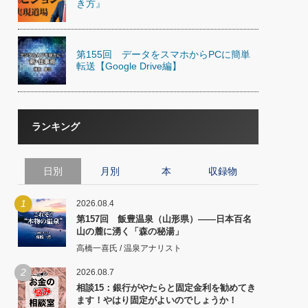
き方』
第155回 データをスマホからPCに簡単
転送【Google Drive編】
ランキング
日別
月別
本
収録物
1
2026.08.4
第157回 飯豊温泉（山形県）――日本百名
山の麓に湧く「森の秘湯」
高橋一喜氏 / 温泉アナリスト
2
2026.08.7
相談15：銀行がやたらと固定金利を勧めてき
ます！やはり固定がよいのでしょうか！