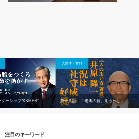
人間学・古典
ダーシップ”KKMHS”
第十八話 「老馬の智、用うべし」
注目のキーワード