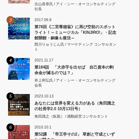
古山喜章氏 / アイ・シー・オーコンサルティング
社長
3
2017.06.9
第78回《二宮尊徳翁》に再び空前のスポット
ライト！～ミュージカル「KINJIRO!」・記念
館開館・銅像も復活～
西川りゅうじん氏 / マーケティング コンサルタン
ト
4
2021.11.17
第184話 「大赤字を出せば 自己資本の剰
余金が減るのでは？」
井上和弘氏 / アイ・シー・オーコンサルティング
会長
5
2023.10.13
あなたには世界を変える力がある（角田識之
の社長学2.0 10月13日号）
角田識之（臥龍） / 感動経営コンサルタント
6
2010.10.1
第52講 「帝王学その2」 草創と守成といず