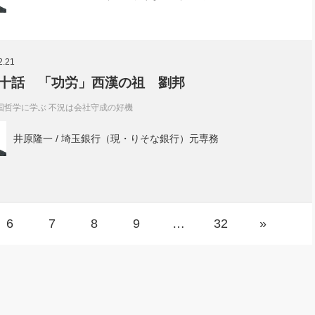
2.21
十話 「功労」西漢の祖 劉邦
国哲学に学ぶ 不況は会社守成の好機
井原隆一 / 埼玉銀行（現・りそな銀行）元専務
6
7
8
9
…
32
»