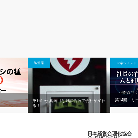
製造業
マネジメント
第14回 リー
第161 号 真面目な雑談合宿で会社が変わ
る！
日本経営合理化協会