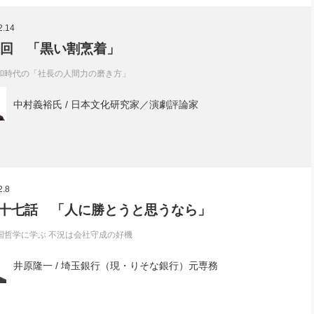
社長のための“全員営業”(30
腕をつくる 人と組織を動かす(200)
銀行交渉はこうしなさい！(12)
高橋一
2.14
行動科学マネジメント(5)
の社長のビジョン実現道場(10)
6回 「黒い割烹着」
和時代の「社長の人間力の磨き方」
中村義裕氏 / 日本文化研究家／演劇評論家
2.8
十七話 「人に勝とうと思うなら」
国哲学に学ぶ 不況は会社守成の好機
井原隆一 / 埼玉銀行（現・りそな銀行）元専務