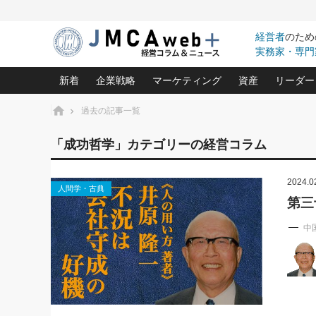
経営者
のため
実務家・専門
新着
企業戦略
マーケティング
資産
リーダー
ホーム
過去の記事一覧
中小企業の「１位づくり」戦略(96)
ネット戦略成功の秘訣 圧倒的に儲か
あなたの会社と資
オンリ
「成功哲学」カテゴリーの経営コラム
利益を最大化する「業務改善」横田尚哉氏(5)
ビジネスを一瞬で制する！一流グロ
どうなる金融業界
ビジネ
る“社長の戦略印象リスクマネジメント
(446)
2024.0
強い会社を築く ビジネス・クリニック(240)
中国経済の最新動
人間学・古典
ロングセラーの玉手箱(9)
ピョー
2026.08.7
2026.08.7
第三
日本レーザー「人を大切にしながら利益を上げ
事業承継の前に
相談15：銀行がやたらと固定金
第153回「内需企業があっと
(3)
大復活＆快進撃！ユニバーサルスタ
きたいコト(12)
指導者た
利を勧めてきます！やはり固定
う間にグローバル成長企業に
中
は(5)
がよいのでしょうか！
FOOD & LIFE COMPANIES
武器としてのM&A入門(3)
会社と社長のため
朝礼・
最高の自分を表現する 成功イメージ戦
社長のための“儲かる通販”戦略視点(151)
深読み企業分析(1
楠木建の
酒井光雄 成功事例に学ぶ繁栄企業の
継続経営 百話百行(85)
次もあ
野田久美子 香港ビジネス成功法(10)
社長の口