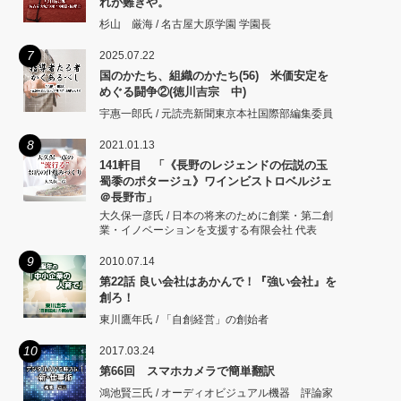
れが難きや。
杉山 厳海 / 名古屋大原学園 学園長
7
2025.07.22
国のかたち、組織のかたち(56) 米価安定を
めぐる闘争②(徳川吉宗 中)
宇惠一郎氏 / 元読売新聞東京本社国際部編集委員
8
2021.01.13
141軒目 「《長野のレジェンドの伝説の玉
蜀黍のポタージュ》ワインビストロベルジェ
＠長野市」
大久保一彦氏 / 日本の将来のために創業・第二創
業・イノベーションを支援する有限会社 代表
9
2010.07.14
第22話 良い会社はあかんで！『強い会社』を
創ろ！
東川鷹年氏 / 「自創経営」の創始者
10
2017.03.24
第66回 スマホカメラで簡単翻訳
鴻池賢三氏 / オーディオビジュアル機器 評論家