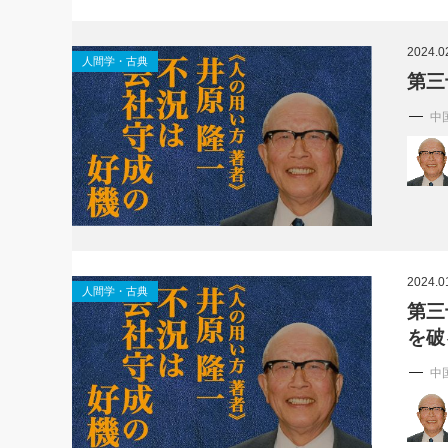
2024.0
人間学・古典
第三
中
2024.0
人間学・古典
第三
を破
中