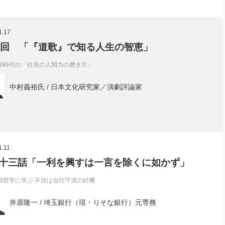
1.17
5回 「『道歌』で知る人生の智恵」
和時代の「社長の人間力の磨き方」
中村義裕氏 / 日本文化研究家／演劇評論家
1.11
十三話「一利を興すは一言を除くに如かず」
国哲学に学ぶ 不況は会社守成の好機
井原隆一 / 埼玉銀行（現・りそな銀行）元専務