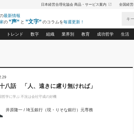
launch
日本経営合理化協会 商品・サービス案内
全国経営
の
最新情報
”声”
”文字”
家
の
と
のコラムを
毎週更新！
トレンド
数字
組織
業界別
教育
成功哲学
生活
る仕組みづくり講座(12)
産を守る一手(171)
ーワンで勝ち残る企業風土づくり(54)
《ニューヨーク発》ビジネスリーダーの先読み: 最新トレンド
オーナー社長の「お金の悩み相談室」(15)
「賃金の誤解」(135)
なぜ、トヨタ式で会社が伸びるのか？(
“出来る”管理職の条件(62)
中国哲学に学ぶ 不
おの
と戦略拠点(9)
(50)
ーバル経営者は知ってい
(39)
スリーダー×次の一手「牟田太陽の社長業ネクスト」
おカネが残る決算書にするために、やっておきたいこと(
中小企業の新たな法律リスク(178)
売れる住宅を創る 100の視点(100)
あなただからお願いしたいと
令和時代の「社長の
”(9)
「社長の繁盛トレンド通信」(90)
デジ
2.29
向(204)
会社を守り抜くための緊急対策(100)
職場の生産性を下げるハラスメントの予防策(1
大久保一彦の“流行る”お店の仕組みづく
クレーム対応 実践マニュアル
先人の名句名言の教
トル・F・グジバチの『経営戦略の新常識』(12)
北村森の「今月のヒット商品」(109)
リーダ
2026.08.5
2
十八話 「人、遠きに慮り無ければ」
る経営」の極意
、決めておきたい、知っておきたい、やってお
強い決算書の会社はココが違う！(36)
賃金決定の定石(68)
柿内幸夫─社長のための現場改善(174
クレーム対応の新知識と新常
渡部昇一の「日本の
い
第109話 伝統的産品を21世紀
第
ジオジャパンの成功要因と
る者かくあるべし(635)
次の売れ筋をつかむ術(102)
ワイ
」
に生かし切る！
国哲学に学ぶ 不況は会社守成の好機
損益分岐点を下げる、Ｐ／Ｌ不況時代の新戦略(12)
顧客・社員・社会から支持される「ウェルビ
デキル社員に育てる！ 社員
経営に活かす“十八史
の資産管理講座(95)
会議での「社長の３分間スピーチ」ネタ帳(159)
社長のメシの種 4.0(206)
門」(23)
必読
2026.08.5
新・会計経営と実学(37)
東川鷹年の「中小企業の人育
略(77)
井原隆一 / 埼玉銀行（現・りそな銀行）元専務
53)
「経営知になる考え方」(57)
眼と耳
朝礼・会議での「社長の３分間
決算書の“見える化”術(12)
業績アップにつながる！ワン
スピーチ」ネタ帳（2026年8月5
ブランド戦略(39)
日号）
なたにお願いしたいと思われる「一流の仕事術」(28)
社長の
賢い社長の「経理財務の見どころ・勘どころ・ツッコ
欧米資産家に学ぶ二世教育(1
ぐせ経営哲学(100)
ろ」(149)
米国