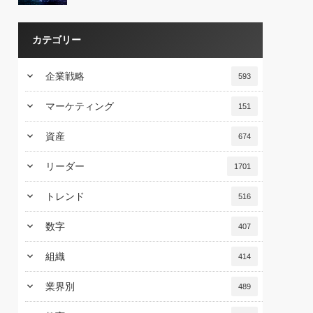
カテゴリー
keyboard_arrow_down
企業戦略
593
keyboard_arrow_down
マーケティング
151
keyboard_arrow_down
資産
674
keyboard_arrow_down
リーダー
1701
keyboard_arrow_down
トレンド
516
keyboard_arrow_down
数字
407
keyboard_arrow_down
組織
414
keyboard_arrow_down
業界別
489