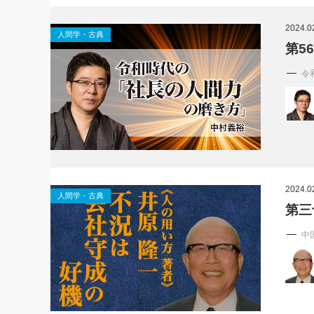
社長の右
2024.0
人間学・古典
酒井英之
第5
令
2024.0
人間学・古典
第三
中