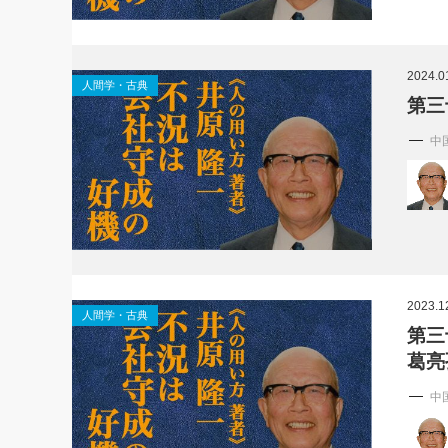
2024.0
人間学・古典
第三
中
2023.1
人間学・古典
第三
葛亮
中