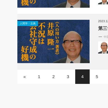
2023.1
人間学・古典
第三
中
«
1
2
3
4
5