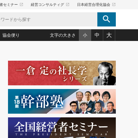
launch
launch
launch
者セミナー
経営コンサルティグ
日本経営合理化協会
search
大
中
協会便り
文字の大きさ
小
5)
況は会社守成の好機(38)
ころ心平の ──社長のための「か・ら・だマネジメント」
「愛読者通信」著者インタビュー(44)
34)
思われる 気配りの達人(127)
人間力の磨き方」(86)
ビジネス見聞録 経営ニュース(100)
タルＡＶを味方に！新・仕事術(180)
0)
り(210)
(92)
え 東洋思想に学ぶ経営学(132)
作間信司の経営無形庵(けいえいむぎょうあん)(166)
ー脳の鍛え方(32)
もっとみる
026.08.5
)
識(57)
指導者たち」(32)
経営セミナー情報局(1)
86回 「言葉狩り」
ンを楽しむ基礎レッスン(12)
ーイング経営入
教育の決め手(203)
略”(30)
繁栄への着眼点 牟田太陽(76)
！社長が読むべき今月の4冊(88)
て」(38)
講話を聞いて学ぼう 実学・耳学・磨く「ミミガク」のすすめ
で楽しむ読書術(162)
(7)
ランク上の手紙・メール術(100)
「氣」(30)
ミどこ
00)
スポーツ・ビジネスに学ぶ心理学(98)