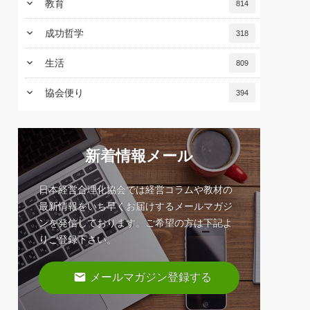
keyboard_arrow_down
教育
814
keyboard_arrow_down
成功哲学
318
keyboard_arrow_down
生活
809
keyboard_arrow_down
協会便り
394
新着情報メール
日本経営合理化協会では経営コラムや教材の
最新情報をいち早くお届けするメールマガジ
ンを発信しております。ご希望の方は下記よ
りご登録下さい。
email
メールマガジン登録する