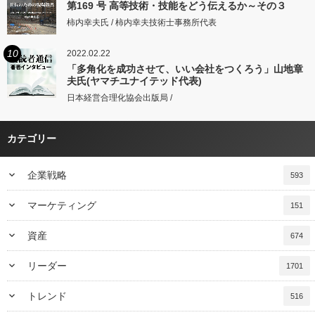
第169 号 高等技術・技能をどう伝えるか～その３
柿内幸夫氏 / 柿内幸夫技術士事務所代表
10
2022.02.22
「多角化を成功させて、いい会社をつくろう」山地章
夫氏(ヤマチユナイテッド代表)
日本経営合理化協会出版局 /
カテゴリー
keyboard_arrow_down
企業戦略
593
keyboard_arrow_down
マーケティング
151
keyboard_arrow_down
資産
674
keyboard_arrow_down
リーダー
1701
keyboard_arrow_down
トレンド
516