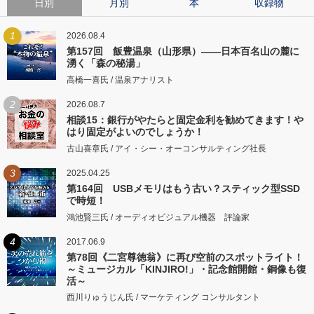
日別
月別
本
収録物
1
2026.08.4
第157回 飯豊温泉（山形県）――日本百名山の麓に
湧く「森の秘湯」
高橋一喜氏 / 温泉アナリスト
2
2026.08.7
相談15：銀行がやたらと固定金利を勧めてきます！や
はり固定がよいのでしょうか！
古山喜章氏 / アイ・シー・オーコンサルティング社長
3
2025.04.25
第164回 USBメモリはもう古い？スティック型SSD
で時短！
鴻池賢三氏 / オーディオビジュアル機器 評論家
4
2017.06.9
第78回《二宮尊徳翁》に再び空前のスポットライト！
～ミュージカル「KINJIRO!」・記念館開館・銅像も復
活～
西川りゅうじん氏 / マーケティング コンサルタント