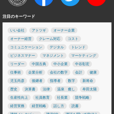
注目のキーワード
いい会社
アトツギ
オーナー企業
オーナー経営
クレーム対応
コスト
コミュニケーション
デジタル
トレンド
ビジネスマナー
マネジメント
マーケティング
リーダー
中国古典
中小企業
中谷彰宏
仕事術
企業分析
会社の数字
会計
健康
児玉尚彦
後継者
指導者
数字
新将命
歴史
決算書
法律
温泉 癒し
牟田太陽
生産性向上
社員教育
社長業
競争戦略
経営実務
経営戦略
話し方
読書