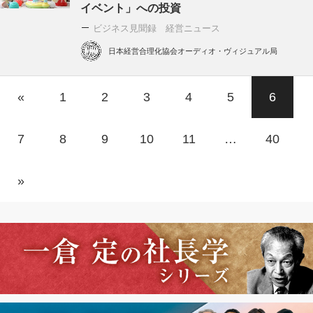
イベント」への投資
ビジネス見聞録 経営ニュース
日本経営合理化協会オーディオ・ヴィジュアル局
«
1
2
3
4
5
6
7
8
9
10
11
…
40
»