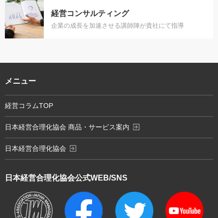
経営コンサルティング
企業の成長を加速させる講師陣が貴社にて指導
メニュー
経営コラムTOP
exit_to_app
日本経営合理化協会 商品・サービス案内
exit_to_app
日本経営合理化協会
日本経営合理化協会
公式WEB/SNS