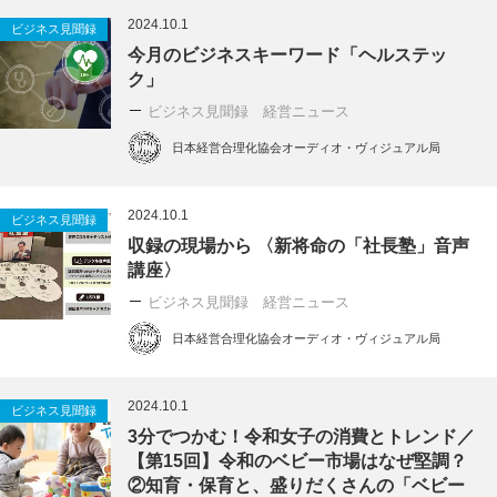
2024.10.1
ビジネス見聞録
今月のビジネスキーワード「ヘルステッ
ク」
ビジネス見聞録 経営ニュース
日本経営合理化協会オーディオ・ヴィジュアル局
2024.10.1
ビジネス見聞録
収録の現場から 〈新将命の「社長塾」音声
講座〉
ビジネス見聞録 経営ニュース
日本経営合理化協会オーディオ・ヴィジュアル局
2024.10.1
ビジネス見聞録
3分でつかむ！令和女子の消費とトレンド／
【第15回】令和のベビー市場はなぜ堅調？
②知育・保育と、盛りだくさんの「ベビー