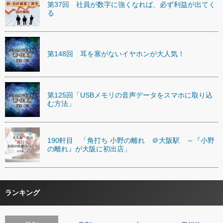
第37回 社員が数字に強くなれば、必ず利益が出てく
る
第148回 耳を塞がないイヤホンが大人気！
第125回「USBメモリの音声データをスマホに取り込
む方法」
190軒目 「角打ち 小野の離れ ＠大阪駅 ～『小野
の離れ』が大阪に初出店」
ランキング