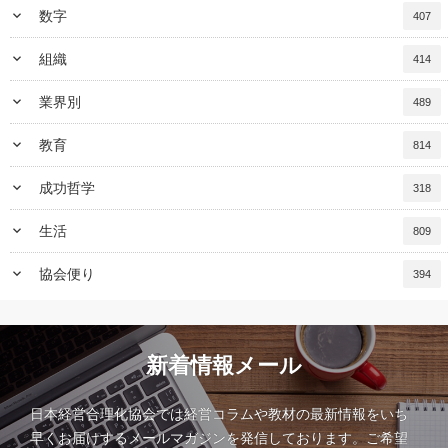
keyboard_arrow_down
数字
407
keyboard_arrow_down
組織
414
keyboard_arrow_down
業界別
489
keyboard_arrow_down
教育
814
keyboard_arrow_down
成功哲学
318
keyboard_arrow_down
生活
809
keyboard_arrow_down
協会便り
394
新着情報メール
日本経営合理化協会では経営コラムや教材の最新情報をいち
早くお届けするメールマガジンを発信しております。ご希望