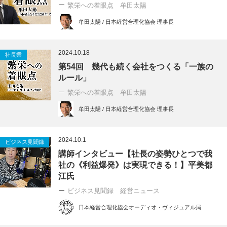
繁栄への着眼点 牟田太陽
牟田太陽 / 日本経営合理化協会 理事長
2024.10.18
社長業
第54回 幾代も続く会社をつくる「一族の
ルール」
繁栄への着眼点 牟田太陽
牟田太陽 / 日本経営合理化協会 理事長
2024.10.1
ビジネス見聞録
講師インタビュー【社長の姿勢ひとつで我
社の《利益爆発》は実現できる！】平美都
江氏
ビジネス見聞録 経営ニュース
日本経営合理化協会オーディオ・ヴィジュアル局