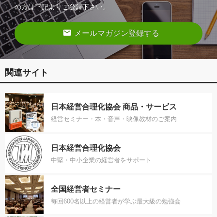
の方は下記よりご登録下さい。
email
メールマガジン登録する
関連サイト
日本経営合理化協会 商品・サービス
経営セミナー・本・音声・映像教材のご案内
日本経営合理化協会
中堅・中小企業の経営者をサポート
全国経営者セミナー
毎回600名以上の経営者が学ぶ最大級の勉強会