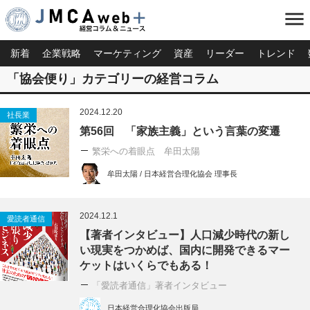
menu
新着
企業戦略
マーケティング
資産
リーダー
トレンド
「協会便り」カテゴリーの経営コラム
2024.12.20
社長業
第56回 「家族主義」という言葉の変遷
繁栄への着眼点 牟田太陽
牟田太陽 / 日本経営合理化協会 理事長
2024.12.1
愛読者通信
【著者インタビュー】人口減少時代の新し
い現実をつかめば、国内に開発できるマー
ケットはいくらでもある！
「愛読者通信」著者インタビュー
日本経営合理化協会出版局