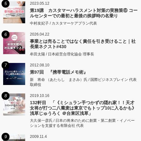
5
2023.05.12
第19講 カスタマーハラスメント対策の実務策⑥ コー
ルセンターでの最初と最後の挨拶時の名乗り
中村友妃子 / カスタマーケアプラン代表
6
2026.04.22
事業とは売ることではなく責任を引き受けること｜社
長業ネクスト#430
牟田太陽 / 日本経営合理化協会 理事長
7
2012.08.10
第97回 『携帯電話メモ術』
新 将命 （あたらし まさみ）氏 / 国際ビジネスブレイン 代表
取締役
8
2019.10.16
132軒目 「《ミシュラン手つかずの隠れ家！！天才
女将が打つ二八蕎麦は東京でもトップ10に入るかも》
浅草じゅうろく ＠台東区浅草」
大久保一彦氏 / 日本の将来のために創業・第二創業・イノベー
ションを支援する有限会社 代表
9
2009.11.4