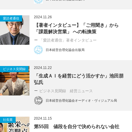
2024.11.26
愛読者通信
【著者インタビュー】「ご用聞き」から
「課題解決営業」 への転換策
「愛読者通信」著者インタビュー
日本経営合理化協会出版局
2024.11.22
ビジネス見聞録
「生成ＡＩを経営にどう活かすか」池田朋
弘氏
ビジネス見聞録 経営ニュース
日本経営合理化協会オーディオ・ヴィジュアル局
2024.11.15
社長業
第55回 値段を自分で決められない会社