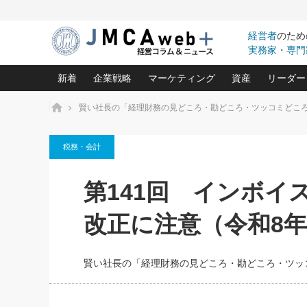
経営者
のため
実務家・専門
新着
企業戦略
マーケティング
資産
リーダー
ホーム
賢い社長の「経理財務の見どころ・勘どころ・ツッコミどこ
中小企業の「１位づくり」戦略(96)
ネット戦略成功の秘訣 圧倒的に儲か
あなたの会社と資
オンリ
税務・会計
利益を最大化する「業務改善」横田尚哉氏(5)
ビジネスを一瞬で制する！一流グロ
どうなる金融業界
ビジネ
る“社長の戦略印象リスクマネジメント
(446)
強い会社を築く ビジネス・クリニック(240)
中国経済の最新動
第141回 インボイ
ロングセラーの玉手箱(9)
ピョー
2026.08.7
2026.08.7
日本レーザー「人を大切にしながら利益を上げ
事業承継の前に
相談15：銀行がやたらと固定金
第153回「内需企業があっと
(3)
大復活＆快進撃！ユニバーサルスタ
きたいコト(12)
指導者た
改正に注意（令和8
利を勧めてきます！やはり固定
う間にグローバル成長企業に
は(5)
がよいのでしょうか！
FOOD & LIFE COMPANIES
武器としてのM&A入門(3)
会社と社長のため
朝礼・
最高の自分を表現する 成功イメージ戦
社長のための“儲かる通販”戦略視点(151)
深読み企業分析(1
楠木建の
賢い社長の「経理財務の見どころ・勘どころ・ツッ
酒井光雄 成功事例に学ぶ繁栄企業の
継続経営 百話百行(85)
次もあ
野田久美子 香港ビジネス成功法(10)
社長の口