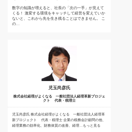
)
数字の知識が増えると、社長の「次の一手」が見えて
喜の『これぞ！"本物の温泉"』(157)
くる！ 激変する環境をキャッチして経営を変えていか
ないと、これから先を生き残ることはできません。 こ
の…
児玉尚彦氏
株式会社経理がよくなる 一般社団法人経理革新プロジェ
クト 代表・税理士
児玉尚彦氏 株式会社経理がよくなる 一般社団法人経理革
新プロジェクト 代表・税理士 企業の税務会計顧問の他、
経理業務の効率化、財務体質の改善、経理…もっと見る