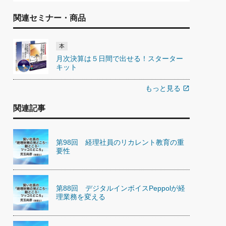
関連セミナー・商品
本
月次決算は５日間で出せる！スターター
キット
もっと見る
open_in_new
関連記事
第98回 経理社員のリカレント教育の重
要性
第88回 デジタルインボイスPeppolが経
理業務を変える