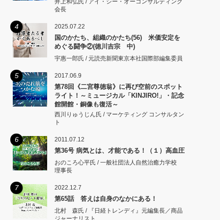
井上和弘氏 / アイ・シー・オーコンサルティング
会長
4
2025.07.22
国のかたち、組織のかたち(56) 米価安定を
めぐる闘争②(徳川吉宗 中)
宇惠一郎氏 / 元読売新聞東京本社国際部編集委員
5
2017.06.9
第78回《二宮尊徳翁》に再び空前のスポット
ライト！～ミュージカル「KINJIRO!」・記念
館開館・銅像も復活～
西川りゅうじん氏 / マーケティング コンサルタン
ト
6
2011.07.12
第36号 病気とは、才能である！（１）高血圧
おのころ心平氏 / 一般社団法人自然治癒力学校
理事長
7
2022.12.7
第65話 答えは自身のなかにある！
北村 森氏 / 『日経トレンディ』元編集長／商品
ジャーナリスト