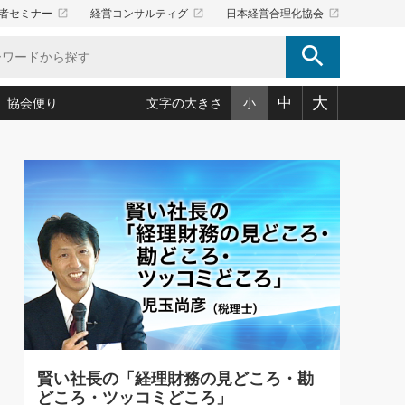
launch
launch
launch
者セミナー
経営コンサルティグ
日本経営合理化協会
search
大
中
協会便り
文字の大きさ
小
）
5)
況は会社守成の好機(38)
ころ心平の ──社長のための「か・ら・だマネジメント」
「愛読者通信」著者インタビュー(44)
34)
思われる 気配りの達人(127)
人間力の磨き方」(86)
ビジネス見聞録 経営ニュース(100)
タルＡＶを味方に！新・仕事術(180)
0)
り(210)
(92)
え 東洋思想に学ぶ経営学(132)
作間信司の経営無形庵(けいえいむぎょうあん)(166)
ー脳の鍛え方(32)
もっとみる
026.08.5
)
識(57)
指導者たち」(32)
経営セミナー情報局(1)
86回 「言葉狩り」
ンを楽しむ基礎レッスン(12)
ーイング経営入
教育の決め手(203)
略”(30)
繁栄への着眼点 牟田太陽(76)
！社長が読むべき今月の4冊(88)
て」(38)
講話を聞いて学ぼう 実学・耳学・磨く「ミミガク」のすすめ
で楽しむ読書術(162)
(7)
ランク上の手紙・メール術(100)
「氣」(30)
賢い社長の「経理財務の見どころ・勘
ミどこ
00)
どころ・ツッコミどころ」
スポーツ・ビジネスに学ぶ心理学(98)