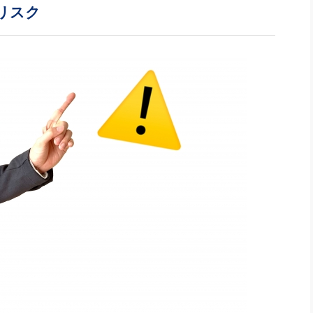
社長のための“全員営業”(30
リスク
腕をつくる 人と組織を動かす(200)
銀行交渉はこうしなさい！(12)
高橋一
行動科学マネジメント(5)
の社長のビジョン実現道場(10)