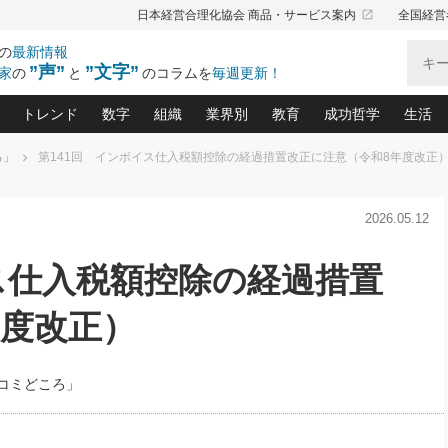
launch
日本経営合理化協会 商品・サービス案内
全国経営
の
最新情報
”声”
”文字”
家
の
と
のコラムを
毎週更新！
トレンド
数字
組織
業界別
教育
成功哲学
生活
ろ」
第141回 インボイス仕入税額控除の経過措置改正に注意（令和8年度改正
る仕組みづくり講座(12)
産を守る一手(171)
ーワンで勝ち残る企業風土づくり(54)
《ニューヨーク発》ビジネスリーダーの先読み: 最新トレンド
オーナー社長の「お金の悩み相談室」(15)
「賃金の誤解」(135)
なぜ、トヨタ式で会社が伸びるのか？(
“出来る”管理職の条件(62)
中国哲学に学ぶ 不
おの
と戦略拠点(9)
(50)
2026.05.12
ーバル経営者は知ってい
(39)
スリーダー×次の一手「牟田太陽の社長業ネクスト」
おカネが残る決算書にするために、やっておきたいこと(
中小企業の新たな法律リスク(178)
売れる住宅を創る 100の視点(100)
あなただからお願いしたいと
令和時代の「社長の
”(9)
「社長の繁盛トレンド通信」(90)
デジ
向(204)
会社を守り抜くための緊急対策(100)
職場の生産性を下げるハラスメントの予防策(1
大久保一彦の“流行る”お店の仕組みづく
クレーム対応 実践マニュアル
先人の名句名言の教
ス仕入税額控除の経過措置
トル・F・グジバチの『経営戦略の新常識』(12)
北村森の「今月のヒット商品」(109)
リーダ
2026.08.5
2
る経営」の極意
、決めておきたい、知っておきたい、やってお
強い決算書の会社はココが違う！(36)
賃金決定の定石(68)
柿内幸夫─社長のための現場改善(174
クレーム対応の新知識と新常
渡部昇一の「日本の
い
第109話 伝統的産品を21世紀
第
ジオジャパンの成功要因と
る者かくあるべし(635)
次の売れ筋をつかむ術(102)
ワイ
年度改正）
」
に生かし切る！
損益分岐点を下げる、Ｐ／Ｌ不況時代の新戦略(12)
顧客・社員・社会から支持される「ウェルビ
デキル社員に育てる！ 社員
経営に活かす“十八史
の資産管理講座(95)
会議での「社長の３分間スピーチ」ネタ帳(159)
社長のメシの種 4.0(206)
門」(23)
必読
2026.08.5
新・会計経営と実学(37)
東川鷹年の「中小企業の人育
略(77)
53)
「経営知になる考え方」(57)
眼と耳
朝礼・会議での「社長の３分間
コミどころ」
決算書の“見える化”術(12)
業績アップにつながる！ワン
スピーチ」ネタ帳（2026年8月5
ブランド戦略(39)
日号）
なたにお願いしたいと思われる「一流の仕事術」(28)
社長の
賢い社長の「経理財務の見どころ・勘どころ・ツッコ
欧米資産家に学ぶ二世教育(1
ぐせ経営哲学(100)
ろ」(149)
米国