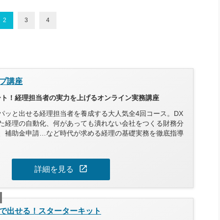
2
3
4
プ講座
タート！経理担当者の実力を上げるオンライン実務講座
パッと出せる経理担当者を養成する大人気全4回コース。DX
た経理の自動化、何があっても潰れない会社をつくる財務分
、補助金申請…など時代が求める経理の基礎実務を徹底指導
open_in_new
詳細を見る
で出せる！スターターキット