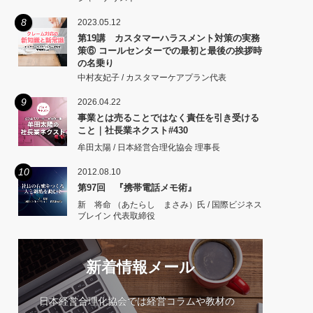
8
2023.05.12
第19講 カスタマーハラスメント対策の実務
策⑥ コールセンターでの最初と最後の挨拶時
の名乗り
中村友妃子 / カスタマーケアプラン代表
9
2026.04.22
事業とは売ることではなく責任を引き受ける
こと｜社長業ネクスト#430
牟田太陽 / 日本経営合理化協会 理事長
10
2012.08.10
第97回 『携帯電話メモ術』
新 将命 （あたらし まさみ）氏 / 国際ビジネス
ブレイン 代表取締役
新着情報メール
日本経営合理化協会では経営コラムや教材の