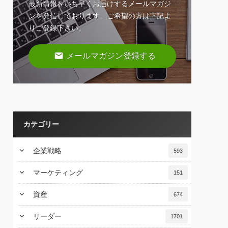
最新情報をいち早くお届けするメールマガジ
ンを発信しております。ご希望の方は下記よ
りご登録下さい。
email
メールマガジン登録する
カテゴリー
keyboard_arrow_down
企業戦略
593
keyboard_arrow_down
マーケティング
151
keyboard_arrow_down
資産
674
keyboard_arrow_down
リーダー
1701