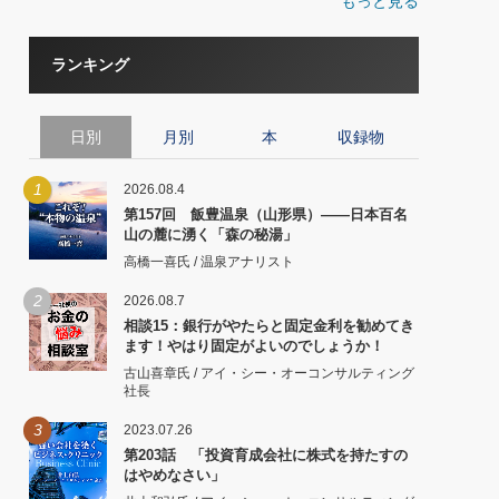
もっと見る
ランキング
日別
月別
本
収録物
1
2026.08.4
第157回 飯豊温泉（山形県）――日本百名
山の麓に湧く「森の秘湯」
高橋一喜氏 / 温泉アナリスト
2
2026.08.7
相談15：銀行がやたらと固定金利を勧めてき
ます！やはり固定がよいのでしょうか！
古山喜章氏 / アイ・シー・オーコンサルティング
社長
3
2023.07.26
第203話 「投資育成会社に株式を持たすの
はやめなさい」