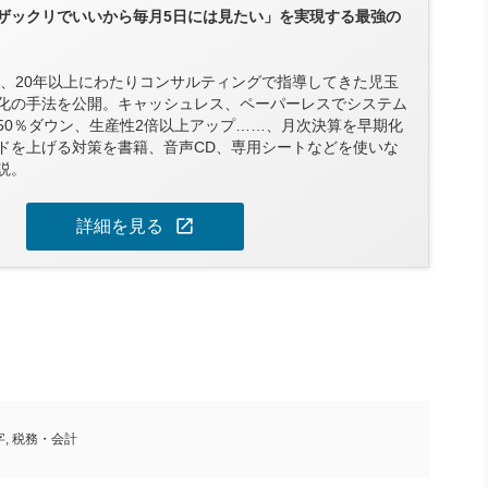
ザックリでいいから毎月5日には見たい」を実現する最強の
以上、20年以上にわたりコンサルティングで指導してきた児玉
化の手法を公開。キャッシュレス、ペーパーレスでシステム
50％ダウン、生産性2倍以上アップ……、月次決算を早期化
ドを上げる対策を書籍、音声CD、専用シートなどを使いな
説。
open_in_new
詳細を見る
字
,
税務・会計