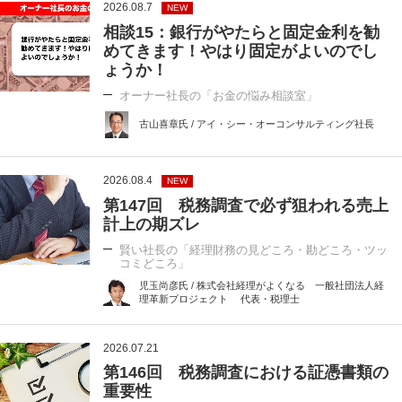
2026.08.7
NEW
相談15：銀行がやたらと固定金利を勧
めてきます！やはり固定がよいのでし
ょうか！
オーナー社長の「お金の悩み相談室」
古山喜章氏 / アイ・シー・オーコンサルティング社長
2026.08.4
NEW
第147回 税務調査で必ず狙われる売上
計上の期ズレ
賢い社長の「経理財務の見どころ・勘どころ・ツッ
コミどころ」
児玉尚彦氏 / 株式会社経理がよくなる 一般社団法人経
理革新プロジェクト 代表・税理士
2026.07.21
第146回 税務調査における証憑書類の
重要性