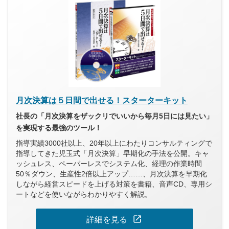
月次決算は５日間で出せる！スターターキット
社長の「月次決算をザックリでいいから毎月5日には見たい」
を実現する最強のツール！
指導実績3000社以上、20年以上にわたりコンサルティングで
指導してきた児玉式「月次決算」早期化の手法を公開。キャ
ッシュレス、ペーパーレスでシステム化、経理の作業時間
50％ダウン、生産性2倍以上アップ……、月次決算を早期化
しながら経営スピードを上げる対策を書籍、音声CD、専用シ
ートなどを使いながらわかりやすく解説。
open_in_new
詳細を見る