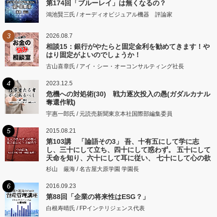
第174回「ブルーレイ」は無くなるの？
鴻池賢三氏 / オーディオビジュアル機器 評論家
3
2026.08.7
相談15：銀行がやたらと固定金利を勧めてきます！や
はり固定がよいのでしょうか！
古山喜章氏 / アイ・シー・オーコンサルティング社長
4
2023.12.5
危機への対処術(30) 戦力逐次投入の愚(ガダルカナル
奪還作戦)
宇惠一郎氏 / 元読売新聞東京本社国際部編集委員
5
2015.08.21
第103講 「論語その3」 吾、十有五にして学に志
し、三十にして立ち、四十にして惑わず。 五十にして
天命を知り、六十にして耳に従い、 七十にして心の欲
するところに従いて矩をこえず。
杉山 厳海 / 名古屋大原学園 学園長
6
2016.09.23
第88回「企業の将来性はESG？」
白根寿晴氏 / FPインテリジェンス代表