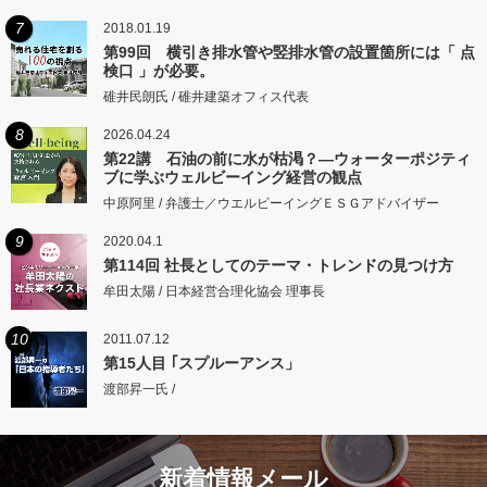
7
2018.01.19
第99回 横引き排水管や竪排水管の設置箇所には「 点
検口 」が必要。
碓井民朗氏 / 碓井建築オフィス代表
8
2026.04.24
第22講 石油の前に水が枯渇？―ウォーターポジティ
ブに学ぶウェルビーイング経営の観点
中原阿里 / 弁護士／ウエルビーイングＥＳＧアドバイザー
9
2020.04.1
第114回 社長としてのテーマ・トレンドの見つけ方
牟田太陽 / 日本経営合理化協会 理事長
10
2011.07.12
第15人目 ｢スプルーアンス」
渡部昇一氏 /
新着情報メール