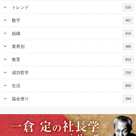
keyboard_arrow_down
トレンド
516
keyboard_arrow_down
数字
407
keyboard_arrow_down
組織
414
keyboard_arrow_down
業界別
489
keyboard_arrow_down
教育
814
keyboard_arrow_down
成功哲学
318
keyboard_arrow_down
生活
809
keyboard_arrow_down
協会便り
394