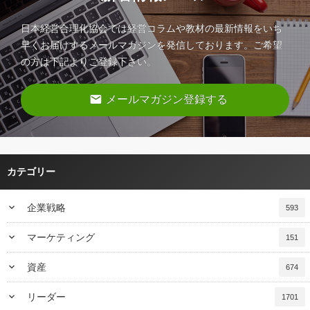
日本経営合理化協会では経営コラムや教材の最新情報をいち
早くお届けするメールマガジンを発信しております。ご希望
の方は下記よりご登録下さい。
email
メールマガジン登録する
カテゴリー
keyboard_arrow_down
企業戦略
593
keyboard_arrow_down
マーケティング
151
keyboard_arrow_down
資産
674
keyboard_arrow_down
リーダー
1701