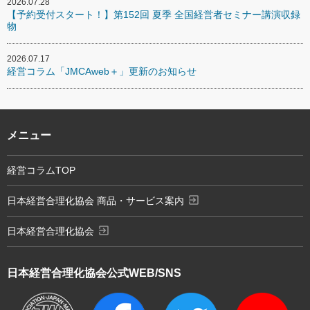
2026.07.28
【予約受付スタート！】第152回 夏季 全国経営者セミナー講演収録
物
2026.07.17
経営コラム「JMCAweb＋」更新のお知らせ
メニュー
経営コラムTOP
exit_to_app
日本経営合理化協会 商品・サービス案内
exit_to_app
日本経営合理化協会
日本経営合理化協会
公式WEB/SNS