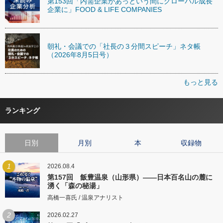
第153回「内需企業があっという間にグローバル成長
企業に」FOOD & LIFE COMPANIES
朝礼・会議での「社長の３分間スピーチ」ネタ帳
（2026年8月5日号）
もっと見る
ランキング
日別
月別
本
収録物
1
2026.08.4
第157回 飯豊温泉（山形県）――日本百名山の麓に
湧く「森の秘湯」
高橋一喜氏 / 温泉アナリスト
2
2026.02.27