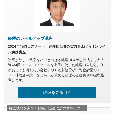
経理のレベルアップ講座
2024年4月3日スタート！経理担当者の実力を上げるオンライ
ン実務講座
社長が欲しい数字をパッと出せる経理担当者を養成する大人
気全4回コース。DXツールを上手に使った経理の自動化、何
があっても潰れない会社をつくる財務分析・資金計画づく
り、補助金申請…など時代が求める経理の基礎実務を徹底指
導します。
open_in_new
詳細を見る
経営状態を素早く把握、迅速に次の手を打つ！