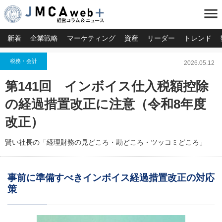
menu
新着
企業戦略
マーケティング
資産
リーダー
トレンド
税務・会計
2026.05.12
第141回 インボイス仕入税額控除
の経過措置改正に注意（令和8年度
改正）
賢い社長の「経理財務の見どころ・勘どころ・ツッコミどころ」
事前に準備すべきインボイス経過措置改正の対応
策