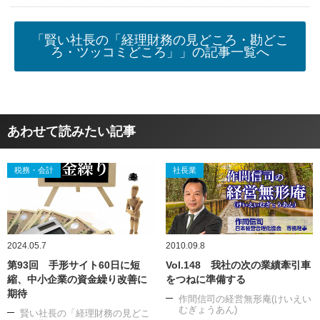
「賢い社長の「経理財務の見どころ・勘どこ
ろ・ツッコミどころ」」の記事一覧へ
あわせて読みたい記事
税務・会計
社長業
2024.05.7
2010.09.8
第93回 手形サイト60日に短
Vol.148 我社の次の業績牽引車
縮、中小企業の資金繰り改善に
をつねに準備する
期待
作間信司の経営無形庵(けいえい
むぎょうあん)
賢い社長の「経理財務の見どこ