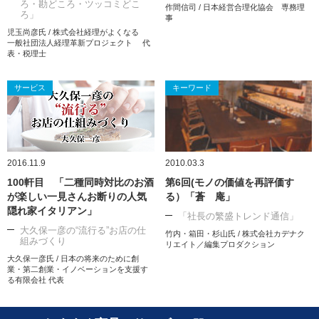
ろ・勘どころ・ツッコミどこ
作間信司 / 日本経営合理化協会 専務理
ろ」
事
児玉尚彦氏 / 株式会社経理がよくなる
一般社団法人経理革新プロジェクト 代
表・税理士
サービス
キーワード
2016.11.9
2010.03.3
100軒目 「二種同時対比のお酒
第6回(モノの価値を再評価す
が楽しい一見さんお断りの人気
る）「蒼 庵」
隠れ家イタリアン」
「社長の繁盛トレンド通信」
大久保一彦の“流行る”お店の仕
竹内・箱田・杉山氏 / 株式会社カデナク
組みづくり
リエイト／編集プロダクション
大久保一彦氏 / 日本の将来のために創
業・第二創業・イノベーションを支援す
る有限会社 代表