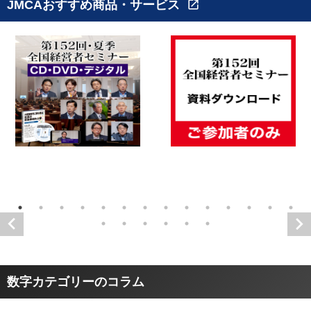
JMCAおすすめ商品・サービス
open_in_new
数字カテゴリーのコラム