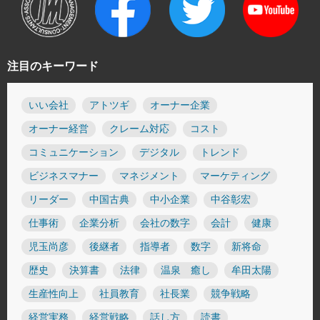
注目のキーワード
いい会社
アトツギ
オーナー企業
オーナー経営
クレーム対応
コスト
コミュニケーション
デジタル
トレンド
ビジネスマナー
マネジメント
マーケティング
リーダー
中国古典
中小企業
中谷彰宏
仕事術
企業分析
会社の数字
会計
健康
児玉尚彦
後継者
指導者
数字
新将命
歴史
決算書
法律
温泉 癒し
牟田太陽
生産性向上
社員教育
社長業
競争戦略
経営実務
経営戦略
話し方
読書