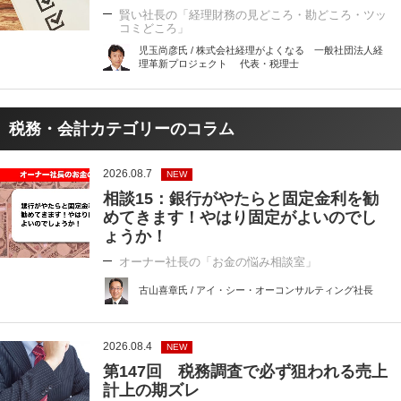
賢い社長の「経理財務の見どころ・勘どころ・ツッ
コミどころ」
児玉尚彦氏 / 株式会社経理がよくなる 一般社団法人経
理革新プロジェクト 代表・税理士
税務・会計カテゴリーのコラム
2026.08.7
NEW
相談15：銀行がやたらと固定金利を勧
めてきます！やはり固定がよいのでし
ょうか！
オーナー社長の「お金の悩み相談室」
古山喜章氏 / アイ・シー・オーコンサルティング社長
2026.08.4
NEW
第147回 税務調査で必ず狙われる売上
計上の期ズレ