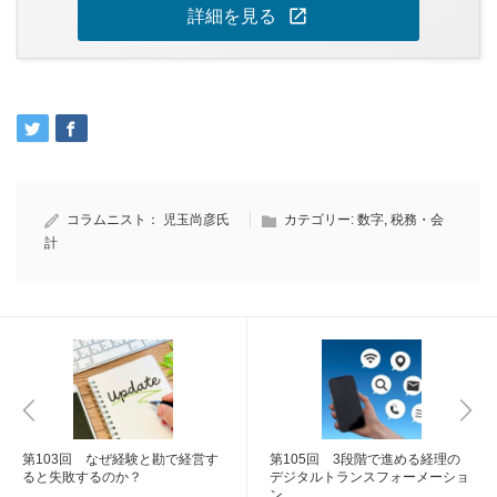
open_in_new
詳細を見る
コラムニスト：
児玉尚彦氏
カテゴリー:
数字
,
税務・会
計
第103回 なぜ経験と勘で経営す
第105回 3段階で進める経理の
ると失敗するのか？
デジタルトランスフォーメーショ
ン