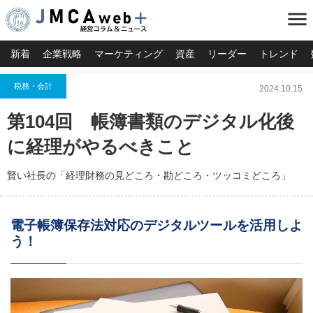
menu
新着
企業戦略
マーケティング
資産
リーダー
トレンド
税務・会計
2024.10.15
第104回 帳簿書類のデジタル化後
に経理がやるべきこと
賢い社長の「経理財務の見どころ・勘どころ・ツッコミどころ」
電子帳簿保存法対応のデジタルツールを活用しよ
う！