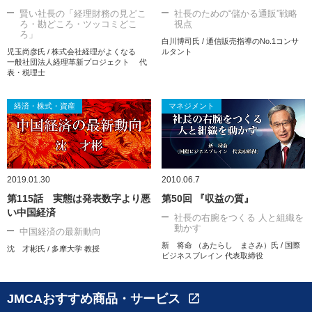
賢い社長の「経理財務の見どこ
社長のための“儲かる通販”戦略
ろ・勘どころ・ツッコミどこ
視点
ろ」
白川博司氏 / 通信販売指導のNo.1コンサ
児玉尚彦氏 / 株式会社経理がよくなる
ルタント
一般社団法人経理革新プロジェクト 代
表・税理士
経済・株式・資産
マネジメント
2019.01.30
2010.06.7
第115話 実態は発表数字より悪
第50回 『収益の質』
い中国経済
社長の右腕をつくる 人と組織を
動かす
中国経済の最新動向
新 将命 （あたらし まさみ）氏 / 国際
沈 才彬氏 / 多摩大学 教授
ビジネスブレイン 代表取締役
JMCAおすすめ商品・サービス
open_in_new