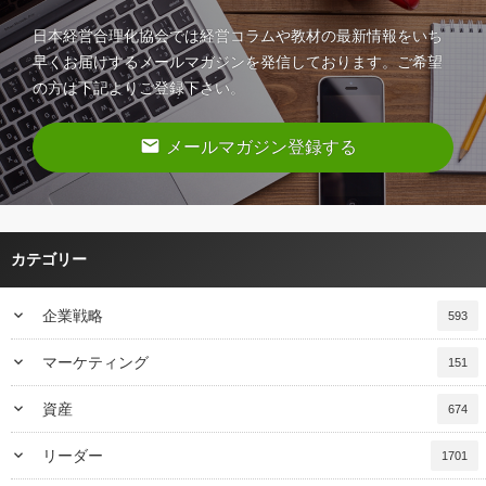
日本経営合理化協会では経営コラムや教材の最新情報をいち
早くお届けするメールマガジンを発信しております。ご希望
の方は下記よりご登録下さい。
email
メールマガジン登録する
カテゴリー
keyboard_arrow_down
企業戦略
593
keyboard_arrow_down
マーケティング
151
keyboard_arrow_down
資産
674
keyboard_arrow_down
リーダー
1701