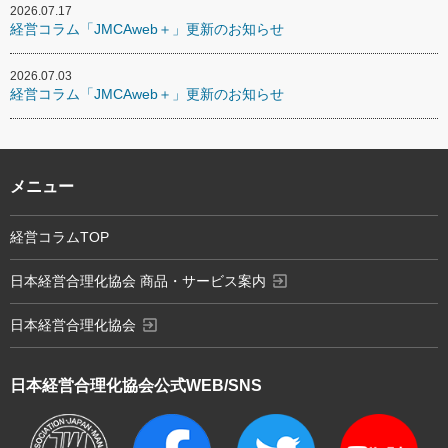
2026.07.17
経営コラム「JMCAweb＋」更新のお知らせ
2026.07.03
経営コラム「JMCAweb＋」更新のお知らせ
メニュー
経営コラムTOP
exit_to_app
日本経営合理化協会 商品・サービス案内
exit_to_app
日本経営合理化協会
日本経営合理化協会
公式WEB/SNS