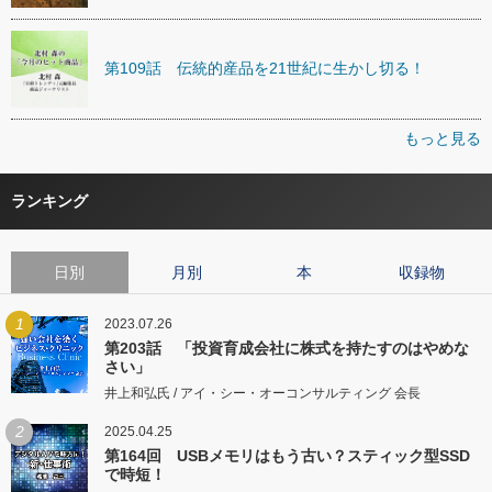
第109話 伝統的産品を21世紀に生かし切る！
もっと見る
ランキング
日別
月別
本
収録物
1
2023.07.26
第203話 「投資育成会社に株式を持たすのはやめな
さい」
井上和弘氏 / アイ・シー・オーコンサルティング 会長
2
2025.04.25
第164回 USBメモリはもう古い？スティック型SSD
で時短！