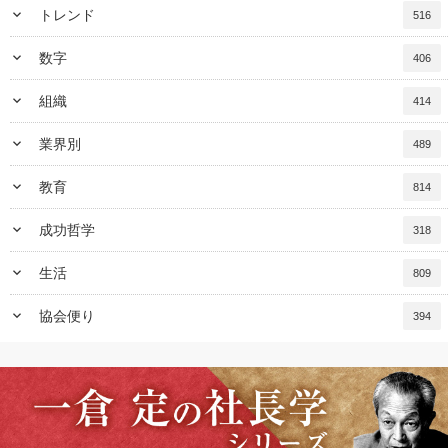
keyboard_arrow_down
トレンド
516
keyboard_arrow_down
数字
406
keyboard_arrow_down
組織
414
keyboard_arrow_down
業界別
489
keyboard_arrow_down
教育
814
keyboard_arrow_down
成功哲学
318
keyboard_arrow_down
生活
809
keyboard_arrow_down
協会便り
394