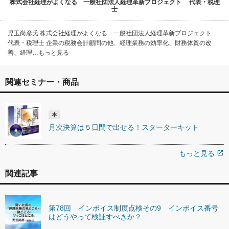
株式会社経理がよくなる 一般社団法人経理革新プロジェクト 代表・税理
士
児玉尚彦氏 株式会社経理がよくなる 一般社団法人経理革新プロジェクト
代表・税理士 企業の税務会計顧問の他、経理業務の効率化、財務体質の改
善、経理…もっと見る
関連セミナー・商品
本
月次決算は５日間で出せる！スターターキット
もっと見る
open_in_new
関連記事
第78回 インボイス制度点検その9 インボイス番号
はどうやって検証すべきか？