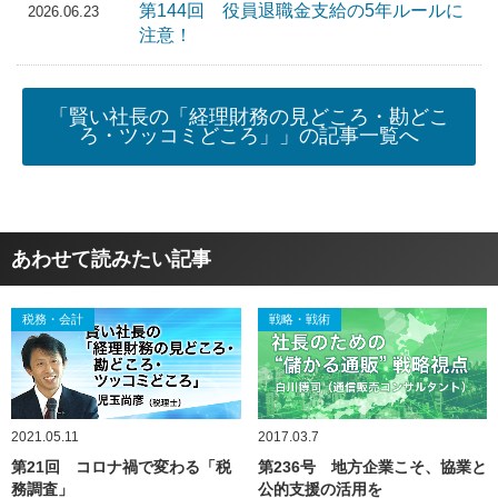
第144回 役員退職金支給の5年ルールに
2026.06.23
注意！
「賢い社長の「経理財務の見どころ・勘どこ
ろ・ツッコミどころ」」の記事一覧へ
あわせて読みたい記事
税務・会計
戦略・戦術
2021.05.11
2017.03.7
第21回 コロナ禍で変わる「税
第236号 地方企業こそ、協業と
務調査」
公的支援の活用を