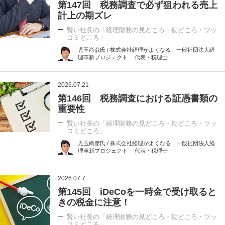
第147回 税務調査で必ず狙われる売上
計上の期ズレ
賢い社長の「経理財務の見どころ・勘どころ・ツッ
コミどころ」
児玉尚彦氏 / 株式会社経理がよくなる 一般社団法人経
理革新プロジェクト 代表・税理士
2026.07.21
第146回 税務調査における証憑書類の
重要性
賢い社長の「経理財務の見どころ・勘どころ・ツッ
コミどころ」
児玉尚彦氏 / 株式会社経理がよくなる 一般社団法人経
理革新プロジェクト 代表・税理士
2026.07.7
第145回 iDeCoを一時金で受け取ると
きの税金に注意！
賢い社長の「経理財務の見どころ・勘どころ・ツッ
コミどころ」