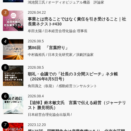
鴻池賢三氏 / オーディオビジュアル機器 評論家
3
2026.04.22
事業とは売ることではなく責任を引き受けること｜社
長業ネクスト#430
牟田太陽 / 日本経営合理化協会 理事長
4
2026.08.5
第86回 「言葉狩り」
中村義裕氏 / 日本文化研究家／演劇評論家
5
2026.08.5
朝礼・会議での「社長の３分間スピーチ」ネタ帳
（2026年8月5日号）
角田識之（臥龍） / 感動経営コンサルタント
6
2026.08.4
【追悼】鈴木敏文氏 言葉で伝える経営（ジャーナリ
スト 勝見明氏）
日本経営合理化協会出版局 /
7
2023.12.20