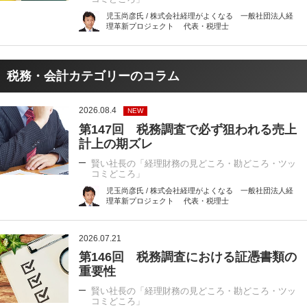
児玉尚彦氏 / 株式会社経理がよくなる 一般社団法人経
理革新プロジェクト 代表・税理士
税務・会計カテゴリーのコラム
2026.08.4
NEW
第147回 税務調査で必ず狙われる売上
計上の期ズレ
賢い社長の「経理財務の見どころ・勘どころ・ツッ
コミどころ」
児玉尚彦氏 / 株式会社経理がよくなる 一般社団法人経
理革新プロジェクト 代表・税理士
2026.07.21
第146回 税務調査における証憑書類の
重要性
賢い社長の「経理財務の見どころ・勘どころ・ツッ
コミどころ」