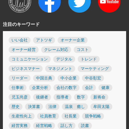
注目のキーワード
いい会社
アトツギ
オーナー企業
オーナー経営
クレーム対応
コスト
コミュニケーション
デジタル
トレンド
ビジネスマナー
マネジメント
マーケティング
リーダー
中国古典
中小企業
中谷彰宏
仕事術
企業分析
会社の数字
会計
健康
児玉尚彦
後継者
指導者
数字
新将命
歴史
決算書
法律
温泉 癒し
牟田太陽
生産性向上
社員教育
社長業
競争戦略
経営実務
経営戦略
話し方
読書