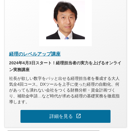
経理のレベルアップ講座
2024年4月3日スタート！経理担当者の実力を上げるオンライ
ン実務講座
社長が欲しい数字をパッと出せる経理担当者を養成する大人
気全4回コース。DXツールを上手に使った経理の自動化、何
があっても潰れない会社をつくる財務分析・資金計画づく
り、補助金申請…など時代が求める経理の基礎実務を徹底指
導します。
open_in_new
詳細を見る