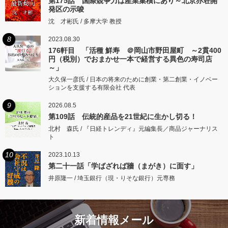
第175話 国際競争力は産業集積にあり～北京亦荘開
発区の示唆
沈 才彬氏 / 多摩大学 教授
8
2023.08.30
176軒目 「活種 鮮寿 ＠岡山市野田屋町 ～2貫400
円（税別）でおまかせ一本で経営する異色の寿司店
～」
大久保一彦氏 / 日本の将来のために創業・第二創業・イノベー
ションを支援する有限会社 代表
9
2026.08.5
第109話 伝統的産品を21世紀に生かし切る！
北村 森氏 / 『日経トレンディ』元編集長／商品ジャーナリス
ト
10
2023.10.13
第二十一話「学ばざれば牆（まがき）に面す」
井原隆一 / 埼玉銀行（現・りそな銀行）元専務
新着情報メール