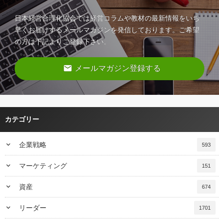
日本経営合理化協会では経営コラムや教材の最新情報をいち
早くお届けするメールマガジンを発信しております。ご希望
の方は下記よりご登録下さい。
email
メールマガジン登録する
カテゴリー
keyboard_arrow_down
企業戦略
593
keyboard_arrow_down
マーケティング
151
keyboard_arrow_down
資産
674
keyboard_arrow_down
リーダー
1701