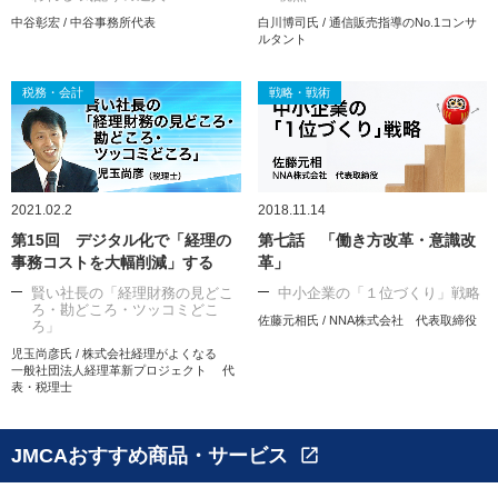
中谷彰宏 / 中谷事務所代表
白川博司氏 / 通信販売指導のNo.1コンサ
ルタント
税務・会計
戦略・戦術
2021.02.2
2018.11.14
第15回 デジタル化で「経理の
第七話 「働き方改革・意識改
事務コストを大幅削減」する
革」
賢い社長の「経理財務の見どこ
中小企業の「１位づくり」戦略
ろ・勘どころ・ツッコミどこ
佐藤元相氏 / NNA株式会社 代表取締役
ろ」
児玉尚彦氏 / 株式会社経理がよくなる
一般社団法人経理革新プロジェクト 代
表・税理士
JMCAおすすめ商品・サービス
open_in_new