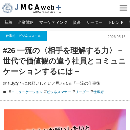
menu
新着
企業戦略
マーケティング
資産
リーダー
トレンド
仕事術・ビジネススキル
2026.05.15
#26 一流の〈相手を理解する力〉－
世代で価値観の違う社員とコミュニ
ケーションするには－
次もあなたにお願いしたいと思われる「一流の仕事術」
#
#
#
#
コミュニケーション
ビジネスマナー
リーダー
仕事術