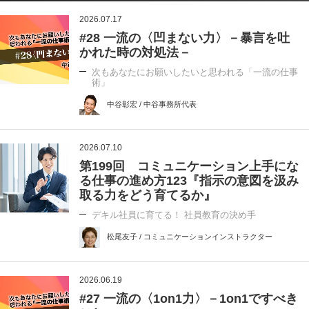
2026.07.17
#28 一流の〈凹まない力〉－暴言を吐
かれた時の対処法－
次もあなたにお願いしたいと思われる「一流の仕事
術」
中谷彰宏 / 中谷事務所代表
2026.07.10
第199回 コミュニケーション上手にな
る仕事の進め方123『指示の意図を汲み
取る力をどう育てるか』
デキル社員に育てる！ 社員教育の決め手
松尾友子 / コミュニケーションインストラクター
2026.06.19
#27 一流の〈1on1力〉－1on1ですべき