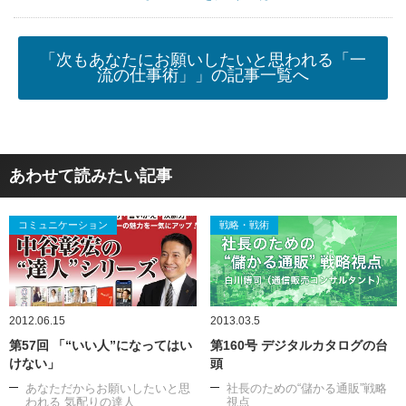
「次もあなたにお願いしたいと思われる「一
流の仕事術」」の記事一覧へ
あわせて読みたい記事
コミュニケーション
戦略・戦術
2012.06.15
2013.03.5
第57回 「“いい人”になってはい
第160号 デジタルカタログの台
けない」
頭
あなただからお願いしたいと思
社長のための“儲かる通販”戦略
われる 気配りの達人
視点