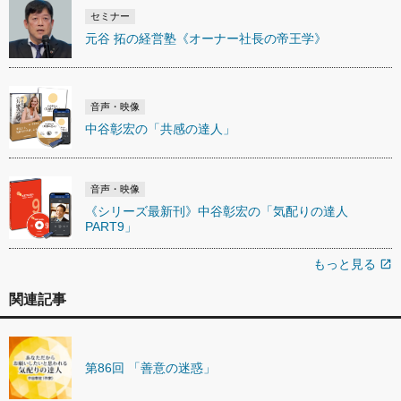
セミナー
元谷 拓の経営塾《オーナー社長の帝王学》
音声・映像
中谷彰宏の「共感の達人」
音声・映像
《シリーズ最新刊》中谷彰宏の「気配りの達人
PART9」
もっと見る
open_in_new
関連記事
第86回 「善意の迷惑」