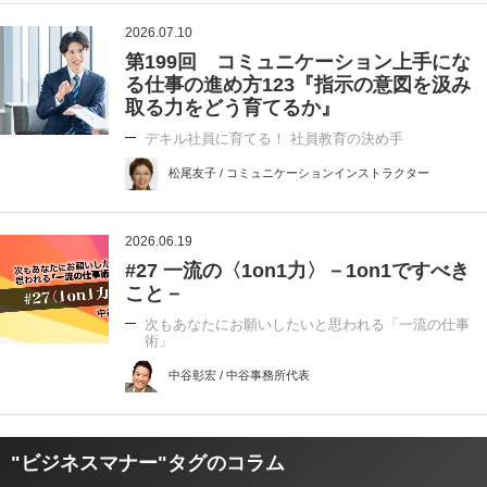
2026.07.10
第199回 コミュニケーション上手にな
る仕事の進め方123『指示の意図を汲み
取る力をどう育てるか』
デキル社員に育てる！ 社員教育の決め手
松尾友子 / コミュニケーションインストラクター
2026.06.19
#27 一流の〈1on1力〉－1on1ですべき
こと－
次もあなたにお願いしたいと思われる「一流の仕事
術」
中谷彰宏 / 中谷事務所代表
"ビジネスマナー"タグのコラム