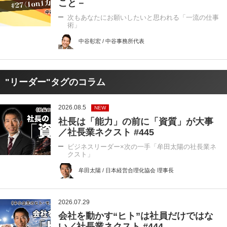
こと－
次もあなたにお願いしたいと思われる「一流の仕事
術」
中谷彰宏 / 中谷事務所代表
"リーダー"タグのコラム
2026.08.5
NEW
社長は「能力」の前に「資質」が大事
／社長業ネクスト #445
ビジネスリーダー×次の一手「牟田太陽の社長業ネ
クスト」
牟田太陽 / 日本経営合理化協会 理事長
2026.07.29
会社を動かす“ヒト”は社員だけではな
い／社長業ネクスト #444