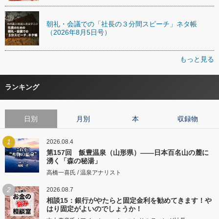
朝礼・会議での「社長の３分間スピーチ」ネタ帳
（2026年8月5日号）
もっと見る
ランキング
日別
月別
本
収録物
1
2026.08.4
第157回 飯豊温泉（山形県）――日本百名山の麓に
湧く「森の秘湯」
高橋一喜氏 / 温泉アナリスト
2
2026.08.7
相談15：銀行がやたらと固定金利を勧めてきます！や
はり固定がよいのでしょうか！