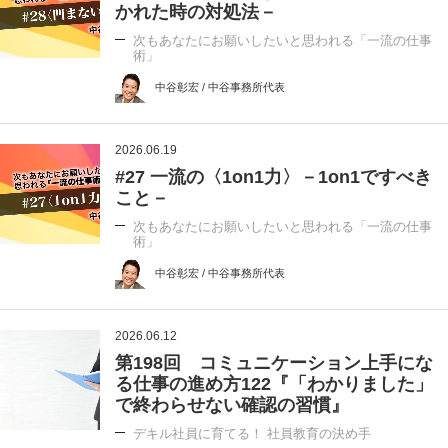
かれた時の対処法－
次もあなたにお願いしたいと思われる「一流の仕事
術」
中谷彰宏 / 中谷事務所代表
2026.06.19
#27 一流の〈1on1力〉－1on1ですべき
こと－
次もあなたにお願いしたいと思われる「一流の仕事
術」
中谷彰宏 / 中谷事務所代表
2026.06.12
第198回 コミュニケーション上手にな
る仕事の進め方122『「わかりました」
で終わらせない確認の習慣』
デキル社員に育てる！ 社員教育の決め手