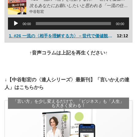
次もあなたにお願いしたいと思われる「一流の仕事術」
中谷彰宏
音
00:00
00:00
声
1. #26 一流の〈相手を理解する力〉－世代で価値観の違う社員とコミュニケーションするには－
12:12
プ
レ
↑音声コラムは上記を再生ください↑
ー
ヤ
ー
↓【中谷彰宏の〈達人シリーズ〉最新刊】「言いかえの達
人」はこちらから
「言い方」を少し変えるだけで、「ビジネス」も「人生」
も大きく変わる！