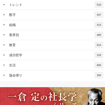
keyboard_arrow_down
トレンド
516
keyboard_arrow_down
数字
407
keyboard_arrow_down
組織
414
keyboard_arrow_down
業界別
489
keyboard_arrow_down
教育
814
keyboard_arrow_down
成功哲学
318
keyboard_arrow_down
生活
809
keyboard_arrow_down
協会便り
394