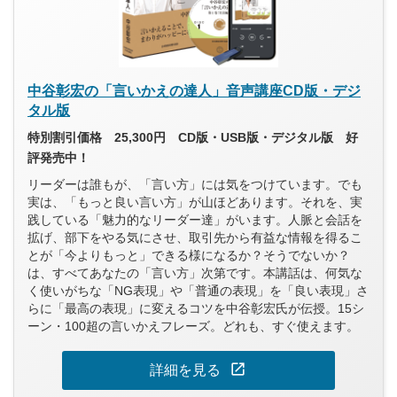
中谷彰宏の「言いかえの達人」音声講座CD版・デジ
タル版
特別割引価格 25,300円 CD版・USB版・デジタル版 好
評発売中！
リーダーは誰もが、「言い方」には気をつけています。でも
実は、「もっと良い言い方」が山ほどあります。それを、実
践している「魅力的なリーダー達」がいます。人脈と会話を
拡げ、部下をやる気にさせ、取引先から有益な情報を得るこ
とが「今よりもっと」できる様になるか？そうでないか？
は、すべてあなたの「言い方」次第です。本講話は、何気な
く使いがちな「NG表現」や「普通の表現」を「良い表現」さ
らに「最高の表現」に変えるコツを中谷彰宏氏が伝授。15シ
ーン・100超の言いかえフレーズ。どれも、すぐ使えます。
open_in_new
詳細を見る