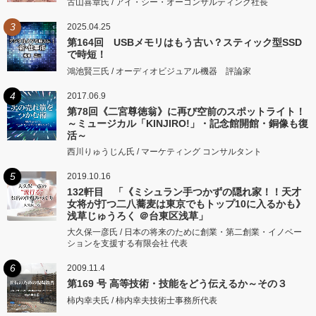
古山喜章氏 / アイ・シー・オーコンサルティング社長
3
2025.04.25
第164回 USBメモリはもう古い？スティック型SSD
で時短！
鴻池賢三氏 / オーディオビジュアル機器 評論家
4
2017.06.9
第78回《二宮尊徳翁》に再び空前のスポットライト！
～ミュージカル「KINJIRO!」・記念館開館・銅像も復
活～
西川りゅうじん氏 / マーケティング コンサルタント
5
2019.10.16
132軒目 「《ミシュラン手つかずの隠れ家！！天才
女将が打つ二八蕎麦は東京でもトップ10に入るかも》
浅草じゅうろく ＠台東区浅草」
大久保一彦氏 / 日本の将来のために創業・第二創業・イノベー
ションを支援する有限会社 代表
6
2009.11.4
第169 号 高等技術・技能をどう伝えるか～その３
柿内幸夫氏 / 柿内幸夫技術士事務所代表