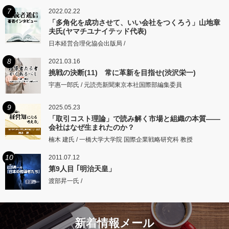
7
2022.02.22
「多角化を成功させて、いい会社をつくろう」山地章
夫氏(ヤマチユナイテッド代表)
日本経営合理化協会出版局 /
8
2021.03.16
挑戦の決断(11) 常に革新を目指せ(渋沢栄一)
宇惠一郎氏 / 元読売新聞東京本社国際部編集委員
9
2025.05.23
「取引コスト理論」で読み解く市場と組織の本質――
会社はなぜ生まれたのか？
楠木 建氏 / 一橋大学大学院 国際企業戦略研究科 教授
10
2011.07.12
第9人目 ｢明治天皇」
渡部昇一氏 /
新着情報メール