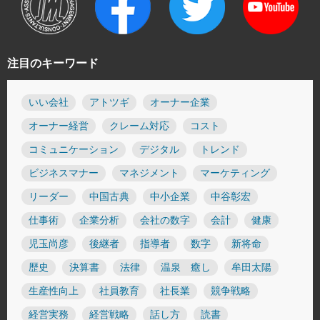
注目のキーワード
いい会社
アトツギ
オーナー企業
オーナー経営
クレーム対応
コスト
コミュニケーション
デジタル
トレンド
ビジネスマナー
マネジメント
マーケティング
リーダー
中国古典
中小企業
中谷彰宏
仕事術
企業分析
会社の数字
会計
健康
児玉尚彦
後継者
指導者
数字
新将命
歴史
決算書
法律
温泉 癒し
牟田太陽
生産性向上
社員教育
社長業
競争戦略
経営実務
経営戦略
話し方
読書