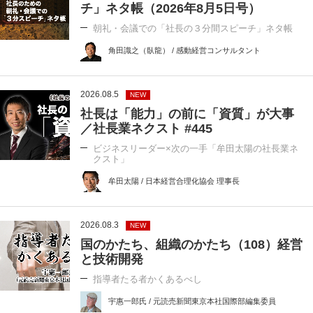
チ」ネタ帳（2026年8月5日号）
朝礼・会議での「社長の３分間スピーチ」ネタ帳
角田識之（臥龍） / 感動経営コンサルタント
2026.08.5
NEW
社長は「能力」の前に「資質」が大事
／社長業ネクスト #445
ビジネスリーダー×次の一手「牟田太陽の社長業ネ
クスト」
牟田太陽 / 日本経営合理化協会 理事長
2026.08.3
NEW
国のかたち、組織のかたち（108）経営
と技術開発
指導者たる者かくあるべし
宇惠一郎氏 / 元読売新聞東京本社国際部編集委員