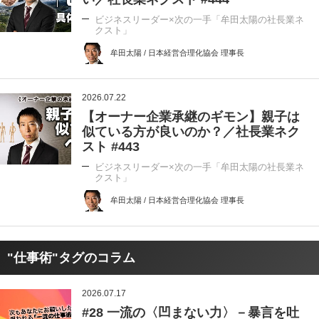
ビジネスリーダー×次の一手「牟田太陽の社長業ネ
クスト」
牟田太陽 / 日本経営合理化協会 理事長
2026.07.22
【オーナー企業承継のギモン】親子は
似ている方が良いのか？／社長業ネク
スト #443
ビジネスリーダー×次の一手「牟田太陽の社長業ネ
クスト」
牟田太陽 / 日本経営合理化協会 理事長
"仕事術"タグのコラム
2026.07.17
#28 一流の〈凹まない力〉－暴言を吐