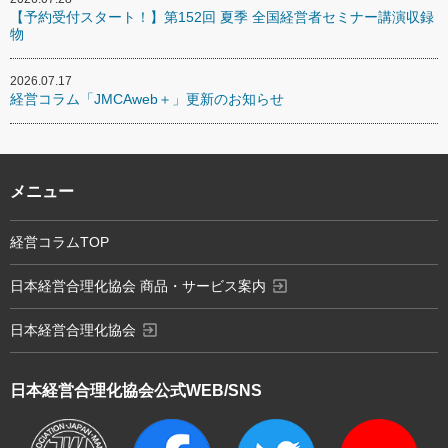
【予約受付スタート！】第152回 夏季 全国経営者セミナー講演収録
物
2026.07.17
経営コラム「JMCAweb＋」更新のお知らせ
メニュー
経営コラムTOP
exit_to_app
日本経営合理化協会 商品・サービス案内
exit_to_app
日本経営合理化協会
日本経営合理化協会
公式WEB/SNS