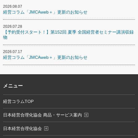
2026.08.07
経営コラム「JMCAweb＋」更新のお知らせ
2026.07.28
【予約受付スタート！】第152回 夏季 全国経営者セミナー講演収録
物
2026.07.17
経営コラム「JMCAweb＋」更新のお知らせ
メニュー
経営コラムTOP
exit_to_app
日本経営合理化協会 商品・サービス案内
exit_to_app
日本経営合理化協会