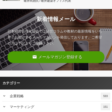
碓井民朗氏 / 碓井建築オフィス代表
新着情報メール
日本経営合理化協会では経営コラムや教材の最新情報をいち
早くお届けするメールマガジンを発信しております。ご希望
の方は下記よりご登録下さい。
email
メールマガジン登録する
カテゴリー
keyboard_arrow_down
企業戦略
593
keyboard_arrow_down
マーケティング
151