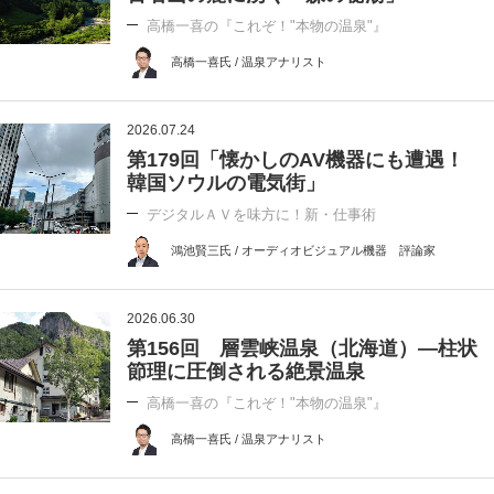
高橋一喜の『これぞ！"本物の温泉"』
高橋一喜氏 / 温泉アナリスト
2026.07.24
第179回「懐かしのAV機器にも遭遇！
韓国ソウルの電気街」
デジタルＡＶを味方に！新・仕事術
鴻池賢三氏 / オーディオビジュアル機器 評論家
2026.06.30
第156回 層雲峡温泉（北海道）―柱状
節理に圧倒される絶景温泉
高橋一喜の『これぞ！"本物の温泉"』
高橋一喜氏 / 温泉アナリスト