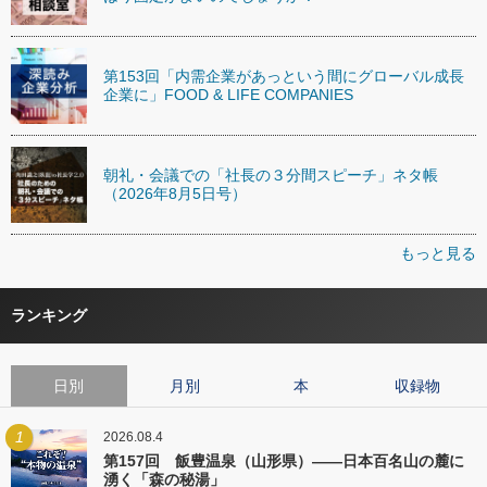
第153回「内需企業があっという間にグローバル成長
企業に」FOOD & LIFE COMPANIES
朝礼・会議での「社長の３分間スピーチ」ネタ帳
（2026年8月5日号）
もっと見る
ランキング
日別
月別
本
収録物
1
2026.08.4
第157回 飯豊温泉（山形県）――日本百名山の麓に
湧く「森の秘湯」