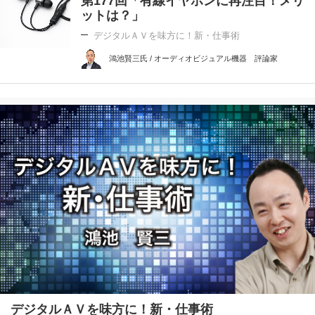
第177回「有線イヤホンに再注目！メリ
ットは？」
デジタルＡＶを味方に！新・仕事術
鴻池賢三氏 / オーディオビジュアル機器 評論家
デジタルＡＶを味方に！新・仕事術