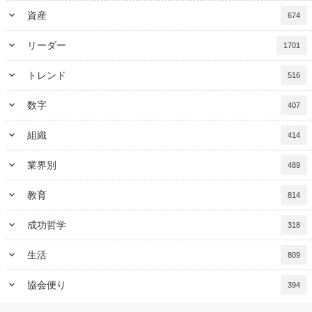
keyboard_arrow_down
資産
674
keyboard_arrow_down
リーダー
1701
keyboard_arrow_down
トレンド
516
keyboard_arrow_down
数字
407
keyboard_arrow_down
組織
414
keyboard_arrow_down
業界別
489
keyboard_arrow_down
教育
814
keyboard_arrow_down
成功哲学
318
keyboard_arrow_down
生活
809
keyboard_arrow_down
協会便り
394