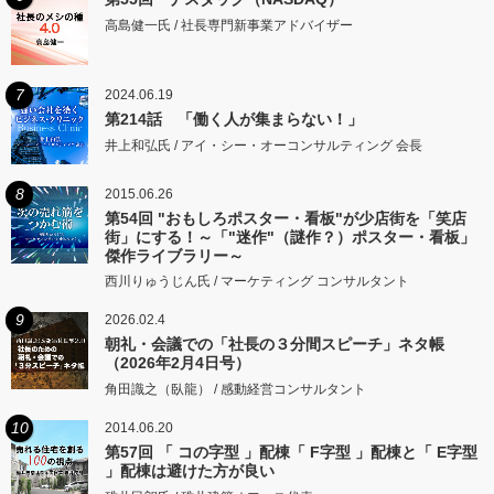
高島健一氏 / 社長専門新事業アドバイザー
7
2024.06.19
第214話 「働く人が集まらない！」
井上和弘氏 / アイ・シー・オーコンサルティング 会長
8
2015.06.26
第54回 "おもしろポスター・看板"が少店街を「笑店
街」にする！～「"迷作"（謎作？）ポスター・看板」
傑作ライブラリー～
西川りゅうじん氏 / マーケティング コンサルタント
9
2026.02.4
朝礼・会議での「社長の３分間スピーチ」ネタ帳
（2026年2月4日号）
角田識之（臥龍） / 感動経営コンサルタント
10
2014.06.20
第57回 「 コの字型 」配棟「 F字型 」配棟と「 E字型
」配棟は避けた方が良い