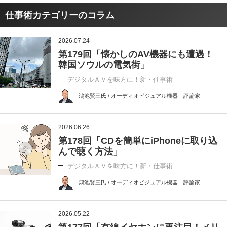
仕事術カテゴリーのコラム
2026.07.24
第179回「懐かしのAV機器にも遭遇！
韓国ソウルの電気街」
デジタルＡＶを味方に！新・仕事術
鴻池賢三氏 / オーディオビジュアル機器 評論家
2026.06.26
第178回「CDを簡単にiPhoneに取り込
んで聴く方法」
デジタルＡＶを味方に！新・仕事術
鴻池賢三氏 / オーディオビジュアル機器 評論家
2026.05.22