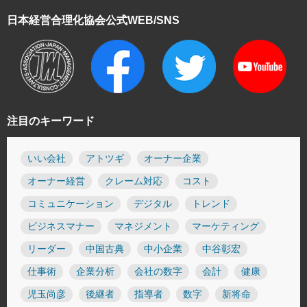
日本経営合理化協会
公式WEB/SNS
注目のキーワード
いい会社
アトツギ
オーナー企業
オーナー経営
クレーム対応
コスト
コミュニケーション
デジタル
トレンド
ビジネスマナー
マネジメント
マーケティング
リーダー
中国古典
中小企業
中谷彰宏
仕事術
企業分析
会社の数字
会計
健康
児玉尚彦
後継者
指導者
数字
新将命