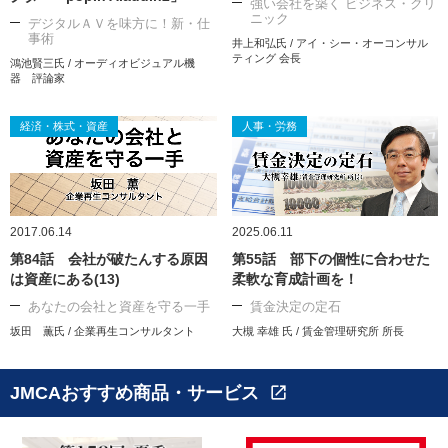
強い会社を築く ビジネス・クリ
ニック
デジタルＡＶを味方に！新・仕
事術
井上和弘氏 / アイ・シー・オーコンサル
ティング 会長
鴻池賢三氏 / オーディオビジュアル機
器 評論家
経済・株式・資産
人事・労務
2017.06.14
2025.06.11
第84話 会社が破たんする原因
第55話 部下の個性に合わせた
は資産にある(13)
柔軟な育成計画を！
あなたの会社と資産を守る一手
賃金決定の定石
坂田 薫氏 / 企業再生コンサルタント
大槻 幸雄 氏 / 賃金管理研究所 所長
JMCAおすすめ商品・サービス
open_in_new