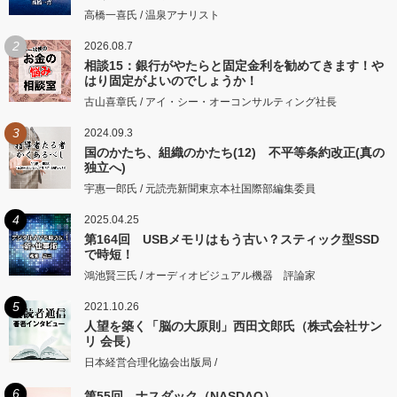
高橋一喜氏 / 温泉アナリスト
2
2026.08.7
相談15：銀行がやたらと固定金利を勧めてきます！や
はり固定がよいのでしょうか！
古山喜章氏 / アイ・シー・オーコンサルティング社長
3
2024.09.3
国のかたち、組織のかたち(12) 不平等条約改正(真の
独立へ)
宇惠一郎氏 / 元読売新聞東京本社国際部編集委員
4
2025.04.25
第164回 USBメモリはもう古い？スティック型SSD
で時短！
鴻池賢三氏 / オーディオビジュアル機器 評論家
5
2021.10.26
人望を築く「脳の大原則」西田文郎氏（株式会社サン
リ 会長）
日本経営合理化協会出版局 /
6
第55回 ナスダック（NASDAQ）