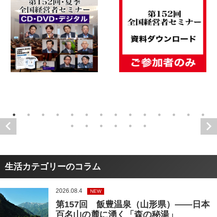
生活カテゴリーのコラム
2026.08.4
NEW
第157回 飯豊温泉（山形県）――日本
百名山の麓に湧く「森の秘湯」