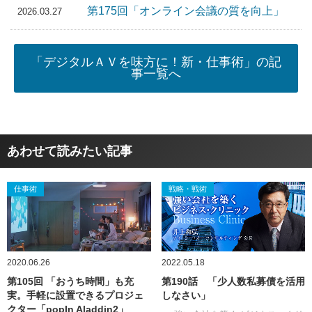
第175回「オンライン会議の質を向上」
2026.03.27
「デジタルＡＶを味方に！新・仕事術」の記
事一覧へ
あわせて読みたい記事
仕事術
戦略・戦術
2020.06.26
2022.05.18
第105回 「おうち時間」も充
第190話 「少人数私募債を活用
実。手軽に設置できるプロジェ
しなさい」
クター「popIn Aladdin2」