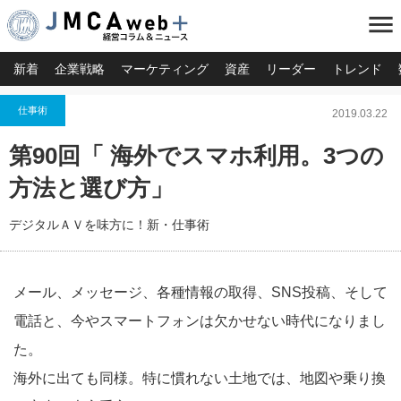
menu
新着
企業戦略
マーケティング
資産
リーダー
トレンド
仕事術
2019.03.22
第90回「 海外でスマホ利用。3つの
方法と選び方」
デジタルＡＶを味方に！新・仕事術
メール、メッセージ、各種情報の取得、SNS投稿、そして
電話と、今やスマートフォンは欠かせない時代になりまし
た。
海外に出ても同様。特に慣れない土地では、地図や乗り換