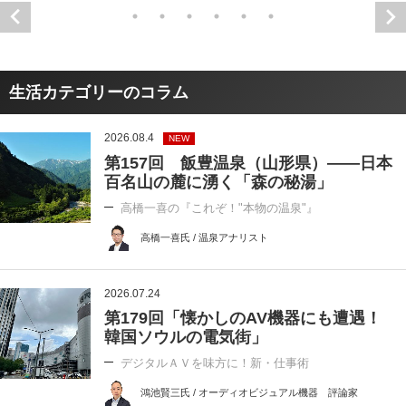
生活カテゴリーのコラム
2026.08.4
NEW
第157回 飯豊温泉（山形県）――日本
百名山の麓に湧く「森の秘湯」
高橋一喜の『これぞ！"本物の温泉"』
高橋一喜氏 / 温泉アナリスト
2026.07.24
第179回「懐かしのAV機器にも遭遇！
韓国ソウルの電気街」
デジタルＡＶを味方に！新・仕事術
鴻池賢三氏 / オーディオビジュアル機器 評論家