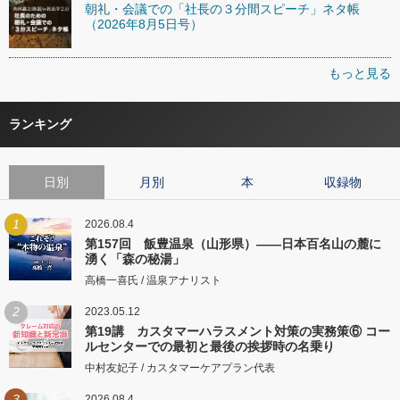
朝礼・会議での「社長の３分間スピーチ」ネタ帳
（2026年8月5日号）
もっと見る
ランキング
日別
月別
本
収録物
1
2026.08.4
第157回 飯豊温泉（山形県）――日本百名山の麓に
湧く「森の秘湯」
高橋一喜氏 / 温泉アナリスト
2
2023.05.12
第19講 カスタマーハラスメント対策の実務策⑥ コー
ルセンターでの最初と最後の挨拶時の名乗り
中村友妃子 / カスタマーケアプラン代表
3
2026.08.4