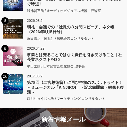
で時短！
鴻池賢三氏 / オーディオビジュアル機器 評論家
8
2026.08.5
朝礼・会議での「社長の３分間スピーチ」ネタ帳
（2026年8月5日号）
角田識之（臥龍） / 感動経営コンサルタント
9
2026.04.22
事業とは売ることではなく責任を引き受けること｜社
長業ネクスト#430
牟田太陽 / 日本経営合理化協会 理事長
10
2017.06.9
第78回《二宮尊徳翁》に再び空前のスポットライト！
～ミュージカル「KINJIRO!」・記念館開館・銅像も復
活～
西川りゅうじん氏 / マーケティング コンサルタント
新着情報メール