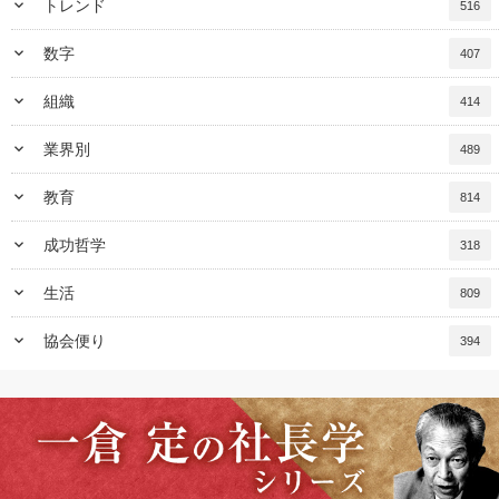
keyboard_arrow_down
トレンド
516
keyboard_arrow_down
数字
407
keyboard_arrow_down
組織
414
keyboard_arrow_down
業界別
489
keyboard_arrow_down
教育
814
keyboard_arrow_down
成功哲学
318
keyboard_arrow_down
生活
809
keyboard_arrow_down
協会便り
394