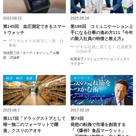
2023.09.22
2025.05.16
第145回 血圧測定できるスマー
第188回 コミュニケーション上
トウォッチ
手になる仕事の進め方111『今年
の新入社員の特徴と教え方』
デジタルＡＶを味方に！新・仕
事術
デキル社員に育てる！ 社員教育
の決め手
鴻池賢三氏 / オーディオビジュアル機
器 評論家
松尾友子 / コミュニケーションインスト
ラクター
経済・株式・資産
キーワード
2023.08.7
2017.02.10
第117回「ドラッグストアとして
第74回
唯一無二のフォーマットで躍
発想の転換で市場を創造する
進」クスリのアオキ
「《爆伸》食品マーケット」