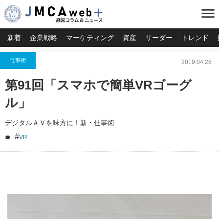
menu
新着
企業戦略
マーケティング
資産
リーダー
トレンド
仕事術
2019.04.26
第91回「スマホで簡単VRゴーグ
ル」
デジタルＡＶを味方に！新・仕事術
#
VR