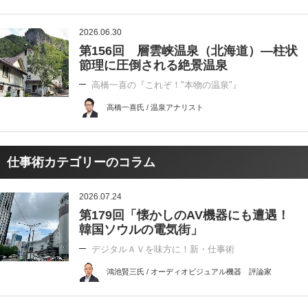
2026.06.30
第156回 層雲峡温泉（北海道）―柱状
節理に圧倒される絶景温泉
高橋一喜の『これぞ！"本物の温泉"』
高橋一喜氏 / 温泉アナリスト
仕事術カテゴリーのコラム
2026.07.24
第179回「懐かしのAV機器にも遭遇！
韓国ソウルの電気街」
デジタルＡＶを味方に！新・仕事術
鴻池賢三氏 / オーディオビジュアル機器 評論家