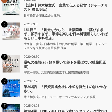
【追悼】鈴木敏文氏 言葉で伝える経営（ジャーナリ
スト 勝見明氏）
日本経営合理化協会出版局 /
4
2021.09.8
151軒目 「馳走なかむら ＠福岡市 ～詫びすぎ
ず、派手すぎず。季節を楽しむ日本料理屋らしいすば
らしい日本料理店」
大久保一彦氏 / 日本の将来のために創業・第二創業・イノベー
ションを支援する有限会社 代表
5
2020.06.30
逆転の発想(26) 好き嫌いで部下を選ばない(後藤田正
晴)
宇惠一郎氏 / 元読売新聞東京本社国際部編集委員
6
2023.07.26
第203話 「投資育成会社に株式を持たすのはやめな
さい」
井上和弘氏 / アイ・シー・オーコンサルティング 会長
7
2025.04.25
第164回 USBメモリはもう古い？スティック型SSD