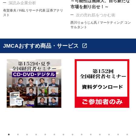
～可能性は無限大、自ら新たな
深読み企業分析
市場を創り出せ！～
有賀泰夫 / H&Lリサーチ代表 証券アナリ
次の売れ筋をつかむ術
スト
西川りゅうじん氏 / マーケティング コン
サルタント
JMCAおすすめ商品・サービス
open_in_new