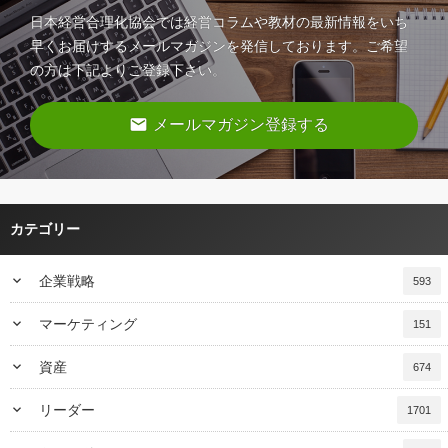
日本経営合理化協会では経営コラムや教材の最新情報をいち
早くお届けするメールマガジンを発信しております。ご希望
の方は下記よりご登録下さい。
email
メールマガジン登録する
カテゴリー
keyboard_arrow_down
企業戦略
593
keyboard_arrow_down
マーケティング
151
keyboard_arrow_down
資産
674
keyboard_arrow_down
リーダー
1701