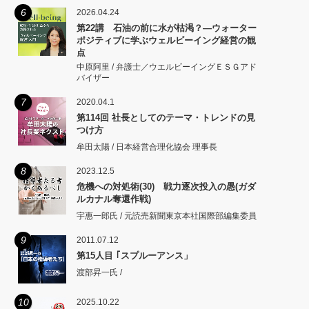
6
2026.04.24
第22講 石油の前に水が枯渇？―ウォーター
ポジティブに学ぶウェルビーイング経営の観
点
中原阿里 / 弁護士／ウエルビーイングＥＳＧアド
バイザー
7
2020.04.1
第114回 社長としてのテーマ・トレンドの見
つけ方
牟田太陽 / 日本経営合理化協会 理事長
8
2023.12.5
危機への対処術(30) 戦力逐次投入の愚(ガダ
ルカナル奪還作戦)
宇惠一郎氏 / 元読売新聞東京本社国際部編集委員
9
2011.07.12
第15人目 ｢スプルーアンス」
渡部昇一氏 /
10
2025.10.22