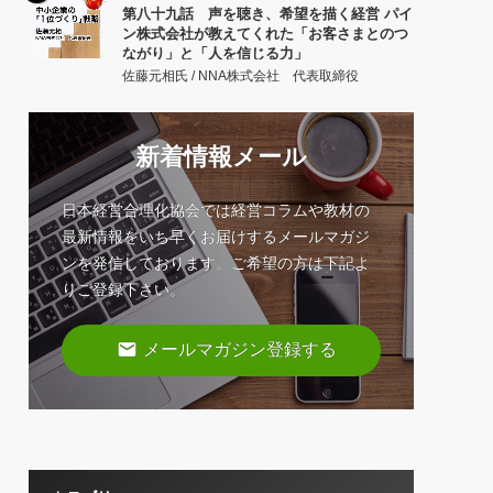
第八十九話 声を聴き、希望を描く経営 パイ
ン株式会社が教えてくれた「お客さまとのつ
ながり」と「人を信じる力」
佐藤元相氏 / NNA株式会社 代表取締役
新着情報メール
日本経営合理化協会では経営コラムや教材の
最新情報をいち早くお届けするメールマガジ
ンを発信しております。ご希望の方は下記よ
りご登録下さい。
email
メールマガジン登録する