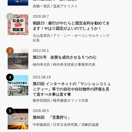
高橋一喜氏 / 温泉アナリスト
2
2026.08.7
相談15：銀行がやたらと固定金利を勧めてき
ます！やはり固定がよいのでしょうか！
古山喜章氏 / アイ・シー・オーコンサルティング
社長
3
2012.05.1
第231号 改善を成功させる５つの心
柿内幸夫氏 / 柿内幸夫技術士事務所代表
4
2011.08.19
第23回 インターネットの「マンションコミュ
ニティー」等での自社や自社物件の評価を見
て直すべき事は直す事
碓井民朗氏 / 碓井建築オフィス代表
5
2026.08.5
第86回 「言葉狩り」
中村義裕氏 / 日本文化研究家／演劇評論家