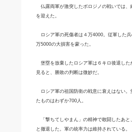
仏露両軍が激突したボロジノの戦いでは、
社長の右
を迎えた。
酒井英之
ロシア軍の死傷者は４万4000。従軍した兵
万5000の大損害を蒙った。
堡塁を放棄したロシア軍は６キロ後退した
見ると、勝敗の判断は微妙だ。
ロシア軍の祖国防衛の戦意に衰えはない。
たものはわずか700人。
「撃ちてしやまん」の精神で敢闘したあと
と撤退した。軍の統率力は維持されている。