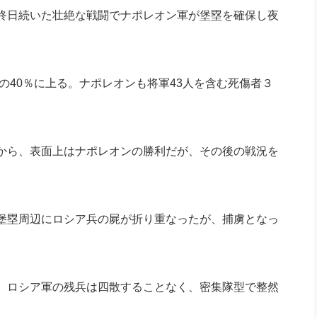
社長のための“全員営業”(30
終日続いた壮絶な戦闘でナポレオン軍が堡塁を確保し夜
腕をつくる 人と組織を動かす(200)
銀行交渉はこうしなさい！(12)
高橋一
行動科学マネジメント(5)
の社長のビジョン実現道場(10)
の40％に上る。ナポレオンも将軍43人を含む死傷者３
から、表面上はナポレオンの勝利だが、その後の戦況を
堡塁周辺にロシア兵の屍が折り重なったが、捕虜となっ
、ロシア軍の残兵は四散することなく、密集隊型で整然