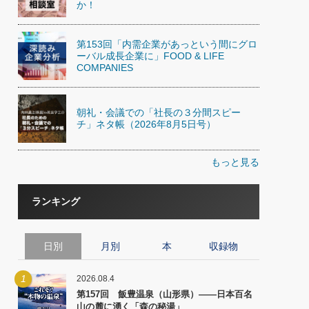
か！
第153回「内需企業があっという間にグロ
ーバル成長企業に」FOOD & LIFE
COMPANIES
朝礼・会議での「社長の３分間スピー
チ」ネタ帳（2026年8月5日号）
もっと見る
ランキング
日別
月別
本
収録物
1
2026.08.4
第157回 飯豊温泉（山形県）――日本百名
山の麓に湧く「森の秘湯」