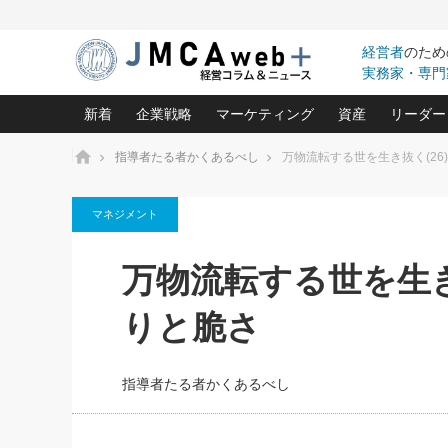
経営者
のため
実務家・専門
新着
企業戦略
マーケティング
資産
リーダー
ホーム
指導者たる者かくあるべし
万物流転する世を生き抜く(26
中小企業の「１位づくり」戦略(96)
ネット戦略成功の秘訣 圧倒的に儲か
あなたの会社と資
オンリ
マネジメント
利益を最大化する「業務改善」横田尚哉氏(5)
ビジネスを一瞬で制する！一流グロ
どうなる金融業界
ビジネ
る“社長の戦略印象リスクマネジメント
(446)
強い会社を築く ビジネス・クリニック(240)
中国経済の最新動
万物流転する世を生き
ロングセラーの玉手箱(9)
ピョー
2026.08.7
2026.08.7
日本レーザー「人を大切にしながら利益を上げ
事業承継の前に
相談15：銀行がやたらと固定金
第153回「内需企業があっと
(3)
大復活＆快進撃！ユニバーサルスタ
きたいコト(12)
指導者た
りと脆さ
利を勧めてきます！やはり固定
う間にグローバル成長企業に
は(5)
がよいのでしょうか！
FOOD & LIFE COMPANIES
武器としてのM&A入門(3)
会社と社長のため
朝礼・
最高の自分を表現する 成功イメージ戦
社長のための“儲かる通販”戦略視点(151)
深読み企業分析(1
楠木建の
指導者たる者かくあるべし
酒井光雄 成功事例に学ぶ繁栄企業の
継続経営 百話百行(85)
次もあ
野田久美子 香港ビジネス成功法(10)
社長の口