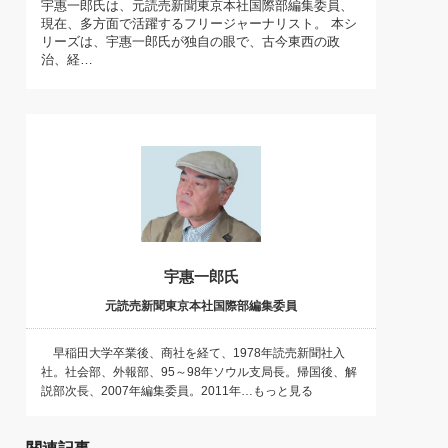
宇惠一郎氏は、元読売新聞東京本社国際部編集委員、
)
現在、多方面で活躍するフリージャーナリスト。 本シ
喜の『これぞ！"本物の温泉"』(157)
リーズは、宇惠一郎氏が独自の眼で、古今東西の政
治、経…
宇惠一郎氏
元読売新聞東京本社国際部編集委員
早稲田大学卒業後、商社を経て、1978年読売新聞社入
社。社会部、外報部、95～98年ソウル支局長。帰国後、解
説部次長、2007年編集委員。2011年…もっと見る