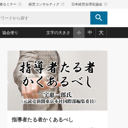
launch
launch
launch
者セミナー
経営コンサルティグ
日本経営合理化協会
search
大
中
協会便り
文字の大きさ
小
5)
況は会社守成の好機(38)
ころ心平の ──社長のための「か・ら・だマネジメント」
「愛読者通信」著者インタビュー(44)
34)
思われる 気配りの達人(127)
人間力の磨き方」(86)
ビジネス見聞録 経営ニュース(100)
タルＡＶを味方に！新・仕事術(180)
0)
り(210)
(92)
え 東洋思想に学ぶ経営学(132)
作間信司の経営無形庵(けいえいむぎょうあん)(166)
ー脳の鍛え方(32)
もっとみる
026.08.5
)
識(57)
指導者たち」(32)
経営セミナー情報局(1)
86回 「言葉狩り」
ンを楽しむ基礎レッスン(12)
ーイング経営入
教育の決め手(203)
略”(30)
繁栄への着眼点 牟田太陽(76)
！社長が読むべき今月の4冊(88)
て」(38)
講話を聞いて学ぼう 実学・耳学・磨く「ミミガク」のすすめ
で楽しむ読書術(162)
(7)
ランク上の手紙・メール術(100)
「氣」(30)
指導者たる者かくあるべし
ミどこ
00)
スポーツ・ビジネスに学ぶ心理学(98)