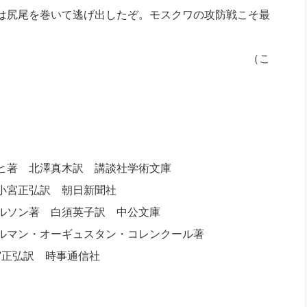
は尻尾を巻いて逃げ出したぞ。モスクワの攻防戦こそ最
（こ
ヒ著 北澤真木訳 講談社学術文庫
小宮正弘訳 朝日新聞社
ルソン著 白須英子訳 中公文庫
ルマン・オーギュスタン・コレンクール著
事通信社