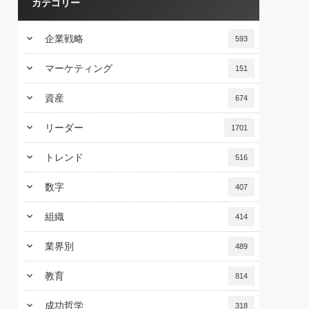
カテゴリー
keyboard_arrow_down
企業戦略
593
keyboard_arrow_down
マーケティング
151
keyboard_arrow_down
資産
674
keyboard_arrow_down
リーダー
1701
keyboard_arrow_down
トレンド
516
keyboard_arrow_down
数字
407
keyboard_arrow_down
組織
414
keyboard_arrow_down
業界別
489
keyboard_arrow_down
教育
814
keyboard_arrow_down
成功哲学
318