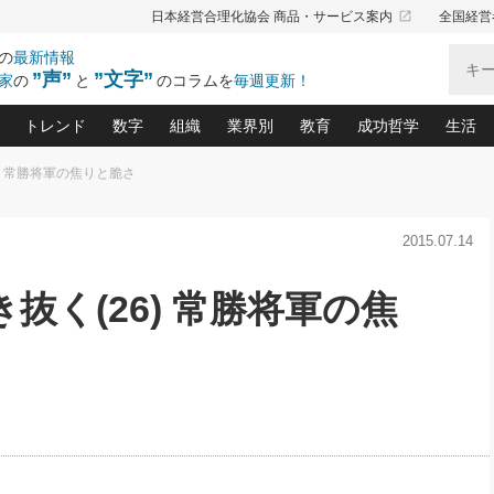
launch
日本経営合理化協会 商品・サービス案内
全国経営
の
最新情報
”声”
”文字”
家
の
と
のコラムを
毎週更新！
トレンド
数字
組織
業界別
教育
成功哲学
生活
) 常勝将軍の焦りと脆さ
る仕組みづくり講座(12)
産を守る一手(171)
ーワンで勝ち残る企業風土づくり(54)
《ニューヨーク発》ビジネスリーダーの先読み: 最新トレンド
オーナー社長の「お金の悩み相談室」(15)
「賃金の誤解」(135)
なぜ、トヨタ式で会社が伸びるのか？(
“出来る”管理職の条件(62)
中国哲学に学ぶ 不
おの
と戦略拠点(9)
(50)
2015.07.14
ーバル経営者は知ってい
(39)
スリーダー×次の一手「牟田太陽の社長業ネクスト」
おカネが残る決算書にするために、やっておきたいこと(
中小企業の新たな法律リスク(178)
売れる住宅を創る 100の視点(100)
あなただからお願いしたいと
令和時代の「社長の
”(9)
「社長の繁盛トレンド通信」(90)
デジ
向(204)
会社を守り抜くための緊急対策(100)
職場の生産性を下げるハラスメントの予防策(1
大久保一彦の“流行る”お店の仕組みづく
クレーム対応 実践マニュアル
先人の名句名言の教
抜く(26) 常勝将軍の焦
トル・F・グジバチの『経営戦略の新常識』(12)
北村森の「今月のヒット商品」(109)
リーダ
2026.08.5
2
る経営」の極意
、決めておきたい、知っておきたい、やってお
強い決算書の会社はココが違う！(36)
賃金決定の定石(68)
柿内幸夫─社長のための現場改善(174
クレーム対応の新知識と新常
渡部昇一の「日本の
い
第109話 伝統的産品を21世紀
第
ジオジャパンの成功要因と
る者かくあるべし(635)
次の売れ筋をつかむ術(102)
ワイ
」
に生かし切る！
損益分岐点を下げる、Ｐ／Ｌ不況時代の新戦略(12)
顧客・社員・社会から支持される「ウェルビ
デキル社員に育てる！ 社員
経営に活かす“十八史
の資産管理講座(95)
会議での「社長の３分間スピーチ」ネタ帳(159)
社長のメシの種 4.0(206)
門」(23)
必読
2026.08.5
新・会計経営と実学(37)
東川鷹年の「中小企業の人育
略(77)
53)
「経営知になる考え方」(57)
眼と耳
朝礼・会議での「社長の３分間
決算書の“見える化”術(12)
業績アップにつながる！ワン
スピーチ」ネタ帳（2026年8月5
ブランド戦略(39)
日号）
なたにお願いしたいと思われる「一流の仕事術」(28)
社長の
賢い社長の「経理財務の見どころ・勘どころ・ツッコ
欧米資産家に学ぶ二世教育(1
ぐせ経営哲学(100)
ろ」(149)
米国