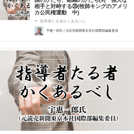
相手と対峙する⑳(牧師キングのアメリ
カ公民権運動 中)
指導者たる者かくあるべし
宇惠一郎氏 / 元読売新聞東京本社国際部編集委員