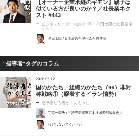
【オーナー企業承継のギモン】親子は
似ている方が良いのか？／社長業ネク
スト #443
ビジネスリーダー×次の一手「牟田太陽の社長業ネ
クスト」
牟田太陽 / 日本経営合理化協会 理事長
"指導者"タグのコラム
2026.05.12
国のかたち、組織のかたち（96）非対
称戦略①（膠着するイラン情勢）
指導者たる者かくあるべし
宇惠一郎氏 / 元読売新聞東京本社国際部編集委員
設定しないでください