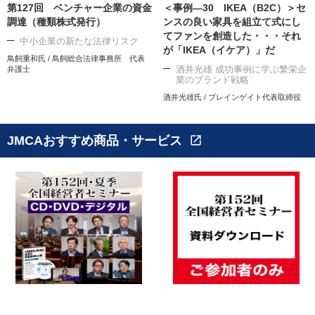
第127回 ベンチャー企業の資金
＜事例―30 IKEA（B2C）＞セ
調達（種類株式発行）
ンスの良い家具を組立て式にし
てファンを創造した・・・それ
中小企業の新たな法律リスク
が「IKEA（イケア）」だ
鳥飼重和氏 / 鳥飼総合法律事務所 代表
酒井光雄 成功事例に学ぶ繁栄企
弁護士
業のブランド戦略
酒井光雄氏 / ブレインゲイト代表取締役
JMCAおすすめ商品・サービス
open_in_new