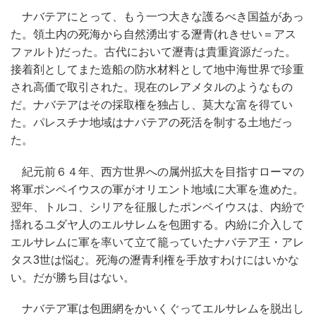
ナバテアにとって、もう一つ大きな護るべき国益があっ
た。領土内の死海から自然湧出する瀝青(れきせい＝アス
ファルト)だった。古代において瀝青は貴重資源だった。
接着剤としてまた造船の防水材料として地中海世界で珍重
され高価で取引された。現在のレアメタルのようなもの
だ。ナバテアはその採取権を独占し、莫大な富を得てい
た。パレスチナ地域はナバテアの死活を制する土地だっ
た。
紀元前６４年、西方世界への属州拡大を目指すローマの
将軍ポンペイウスの軍がオリエント地域に大軍を進めた。
翌年、トルコ、シリアを征服したポンペイウスは、内紛で
揺れるユダヤ人のエルサレムを包囲する。内紛に介入して
エルサレムに軍を率いて立て籠っていたナバテア王・アレ
タス3世は悩む。死海の瀝青利権を手放すわけにはいかな
い。だが勝ち目はない。
ナバテア軍は包囲網をかいくぐってエルサレムを脱出し