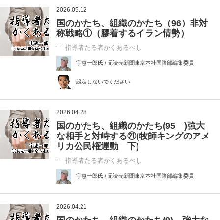
2026.05.12
国のかたち、組織のかたち（96）非対
称戦略①（膠着するイラン情勢）
指導者たる者かくあるべし
宇惠一郎氏 / 元読売新聞東京本社国際部編集委員
設定しないでください
2026.04.28
国のかたち、組織のかたち(95 )強大
な相手と対峙する㉑(牧師キングのアメ
リカ公民権運動 下)
指導者たる者かくあるべし
宇惠一郎氏 / 元読売新聞東京本社国際部編集委員
2026.04.21
国のかたち、組織のかたち(9) 強大な