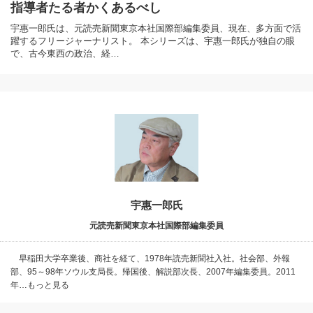
指導者たる者かくあるべし
宇惠一郎氏は、元読売新聞東京本社国際部編集委員、現在、多方面で活
躍するフリージャーナリスト。 本シリーズは、宇惠一郎氏が独自の眼
で、古今東西の政治、経…
宇惠一郎氏
元読売新聞東京本社国際部編集委員
早稲田大学卒業後、商社を経て、1978年読売新聞社入社。社会部、外報
部、95～98年ソウル支局長。帰国後、解説部次長、2007年編集委員。2011
年…もっと見る