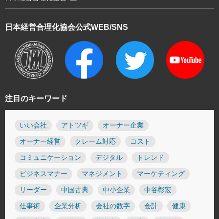
日本経営合理化協会
公式WEB/SNS
注目のキーワード
いい会社
アトツギ
オーナー企業
オーナー経営
クレーム対応
コスト
コミュニケーション
デジタル
トレンド
ビジネスマナー
マネジメント
マーケティング
リーダー
中国古典
中小企業
中谷彰宏
仕事術
企業分析
会社の数字
会計
健康