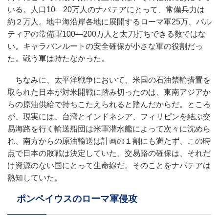
いる。人口10―20万人のナバテアにとって、常備兵力は
約２万人。地中海沿岸各地に展開するローマ軍25万、パル
ティアの常備軍100―200万人と太刀打ちできる数ではな
い。キャラバンルートの安全確保が小さな軍の役割だっ
た。戦う軍は持たなかった。
ちなみに、太平洋戦争において、米国の石油禁輸措置を
取られた日本が対米開戦に踏み切ったのは、東南アジアか
らの原油供給で持ちこたえられると踏んだからだ。ところ
が、現実には、台湾とインドネシア、フィリピンを結ぶ交
易海路を行く輸送船団は米軍潜水艦によって次々に沈めら
れ、南方からの原油輸送は計画の１割にも満たず、この時
点で日本の敗戦は決定していた。交易路の確保は、それだ
け資源のない国にとって生命線だ。そのことをナバテアは
熟知していた。
ポンペイウスのローマ軍侵攻