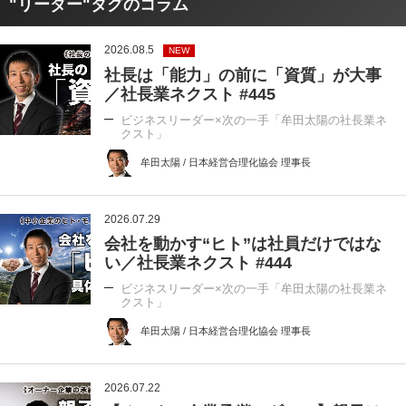
"リーダー"タグのコラム
2026.08.5
NEW
社長は「能力」の前に「資質」が大事
／社長業ネクスト #445
ビジネスリーダー×次の一手「牟田太陽の社長業ネ
クスト」
牟田太陽 / 日本経営合理化協会 理事長
2026.07.29
会社を動かす“ヒト”は社員だけではな
い／社長業ネクスト #444
ビジネスリーダー×次の一手「牟田太陽の社長業ネ
クスト」
牟田太陽 / 日本経営合理化協会 理事長
2026.07.22