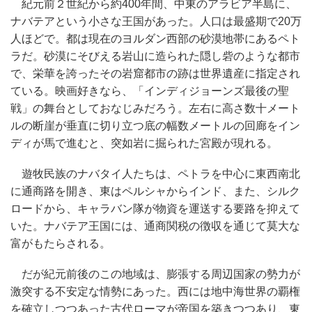
紀元前２世紀から約400年間、中東のアラビア半島に、
ナバテアという小さな王国があった。人口は最盛期で20万
人ほどで。都は現在のヨルダン西部の砂漠地帯にあるペト
ラだ。砂漠にそびえる岩山に造られた隠し砦のような都市
で、栄華を誇ったその岩窟都市の跡は世界遺産に指定され
ている。映画好きなら、「インディジョーンズ最後の聖
戦」の舞台としておなじみだろう。左右に高さ数十メート
ルの断崖が垂直に切り立つ底の幅数メートルの回廊をイン
ディが馬で進むと、突如岩に掘られた宮殿が現れる。
遊牧民族のナバタイ人たちは、ペトラを中心に東西南北
に通商路を開き、東はペルシャからインド、また、シルク
ロードから、キャラバン隊が物資を運送する要路を抑えて
いた。ナバテア王国には、通商関税の徴収を通じて莫大な
富がもたらされる。
だが紀元前後のこの地域は、膨張する周辺国家の勢力が
激突する不安定な情勢にあった。西には地中海世界の覇権
を確立しつつあった古代ローマが帝国を築きつつあり、東