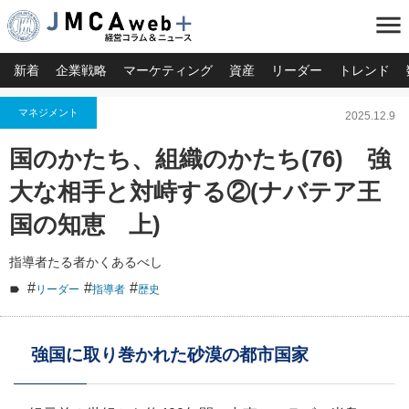
menu
新着
企業戦略
マーケティング
資産
リーダー
トレンド
マネジメント
2025.12.9
国のかたち、組織のかたち(76) 強
大な相手と対峙する②(ナバテア王
国の知恵 上)
指導者たる者かくあるべし
#
#
#
リーダー
指導者
歴史
強国に取り巻かれた砂漠の都市国家