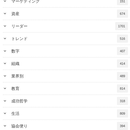
keyboard_arrow_down
マーケティング
151
keyboard_arrow_down
資産
674
keyboard_arrow_down
リーダー
1701
keyboard_arrow_down
トレンド
516
keyboard_arrow_down
数字
407
keyboard_arrow_down
組織
414
keyboard_arrow_down
業界別
489
keyboard_arrow_down
教育
814
keyboard_arrow_down
成功哲学
318
keyboard_arrow_down
生活
809
keyboard_arrow_down
協会便り
394