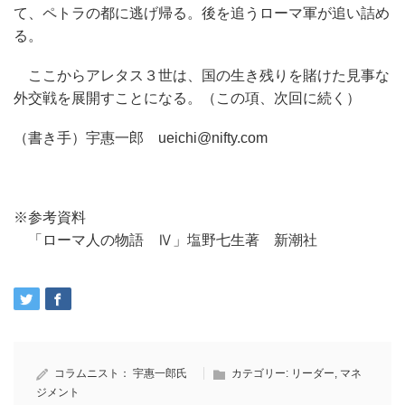
て、ペトラの都に逃げ帰る。後を追うローマ軍が追い詰め
る。
ここからアレタス３世は、国の生き残りを賭けた見事な
外交戦を展開すことになる。（この項、次回に続く）
（書き手）宇惠一郎 ueichi@nifty.com
※参考資料
「ローマ人の物語 Ⅳ」塩野七生著 新潮社
コラムニスト：
宇惠一郎氏
カテゴリー:
リーダー
,
マネ
ジメント