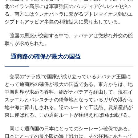
北のイラン高原には軍事強国のパルティア(ペルシャ)がい
る。南方にはクレオパトラに繋がるプトレマイオス朝のエ
ジプトもアラビア半島の利権拡大に乗り出している。
強国の思惑が交錯する中で、ナバテアは微妙な外交の舵
取りが求められた。
通商路の確保が最大の国益
交易の“テラ銭”で国家が成り立っているナバテア王国に
とって通商路の確保が最大の国益である。東方からは、地
中海世界が求める香料、絹がナバテアを経由して、現在イ
スラエルとパレスチナの紛争地となっているガザの港から
地中海に荷出しされる。逆のルートで工芸品、農業産品が
東に運ばれる。この通商ルートが途絶えれば国は滅びる。
同じく通商国の日本にとってのシーレーン確保である。
日本にとっての最小限の海上戦力は、その任務にあたって