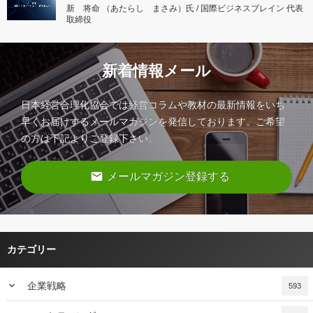
新 将命 （あたらし まさみ）氏 / 国際ビジネスブレイン 代表
取締役
新着情報メール
日本経営合理化協会では経営コラムや教材の最新情報をいち
早くお届けするメールマガジンを発信しております。ご希望
の方は下記よりご登録下さい。
email
メールマガジン登録する
カテゴリー
keyboard_arrow_down
企業戦略
593