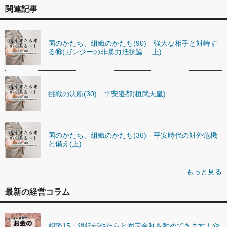
関連記事
国のかたち、組織のかたち(90) 強大な相手と対峙す
る⑯(ガンジーの非暴力抵抗論 上)
挑戦の決断(30) 平安遷都(桓武天皇)
国のかたち、組織のかたち(36) 平安時代の対外危機
と備え(上)
もっと見る
最新の経営コラム
相談15：銀行がやたらと固定金利を勧めてきます！や