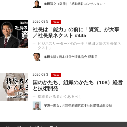
角田識之（臥龍） / 感動経営コンサルタント
2026.08.5
NEW
社長は「能力」の前に「資質」が大事
／社長業ネクスト #445
ビジネスリーダー×次の一手「牟田太陽の社長業ネ
クスト」
牟田太陽 / 日本経営合理化協会 理事長
2026.08.3
NEW
国のかたち、組織のかたち（108）経営
と技術開発
指導者たる者かくあるべし
宇惠一郎氏 / 元読売新聞東京本社国際部編集委員