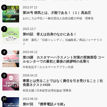
6
2011.07.12
第36号 病気とは、才能である！（１）高血圧
おのころ心平氏 / 一般社団法人自然治癒力学校 理事長
7
2022.12.7
第65話 答えは自身のなかにある！
北村 森氏 / 『日経トレンディ』元編集長／商品ジャーナリス
ト
8
2023.05.12
第19講 カスタマーハラスメント対策の実務策⑥ コー
ルセンターでの最初と最後の挨拶時の名乗り
中村友妃子 / カスタマーケアプラン代表
9
2026.04.22
事業とは売ることではなく責任を引き受けること｜社
長業ネクスト#430
牟田太陽 / 日本経営合理化協会 理事長
10
2012.08.10
第97回 『携帯電話メモ術』