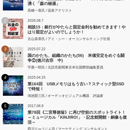
湧く「森の秘湯」
高橋一喜氏 / 温泉アナリスト
2
2026.08.7
相談15：銀行がやたらと固定金利を勧めてきます！や
はり固定がよいのでしょうか！
古山喜章氏 / アイ・シー・オーコンサルティング社長
3
2025.07.22
国のかたち、組織のかたち(56) 米価安定をめぐる闘
争②(徳川吉宗 中)
宇惠一郎氏 / 元読売新聞東京本社国際部編集委員
4
2025.04.25
第164回 USBメモリはもう古い？スティック型SSD
で時短！
鴻池賢三氏 / オーディオビジュアル機器 評論家
5
2017.06.9
第78回《二宮尊徳翁》に再び空前のスポットライト！
～ミュージカル「KINJIRO!」・記念館開館・銅像も復
活～
西川りゅうじん氏 / マーケティング コンサルタント