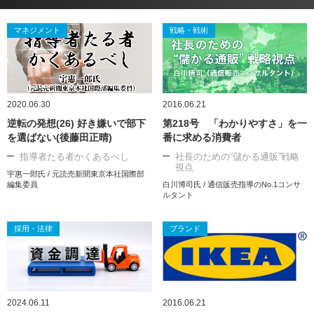
マネジメント
戦略・戦術
2020.06.30
2016.06.21
逆転の発想(26) 好き嫌いで部下
第218号 「わかりやすさ」を一
を選ばない(後藤田正晴)
番に求める消費者
指導者たる者かくあるべし
社長のための“儲かる通販”戦略
視点
宇惠一郎氏 / 元読売新聞東京本社国際部
編集委員
白川博司氏 / 通信販売指導のNo.1コンサ
ルタント
採用・法律
ブランド
2024.06.11
2016.06.21