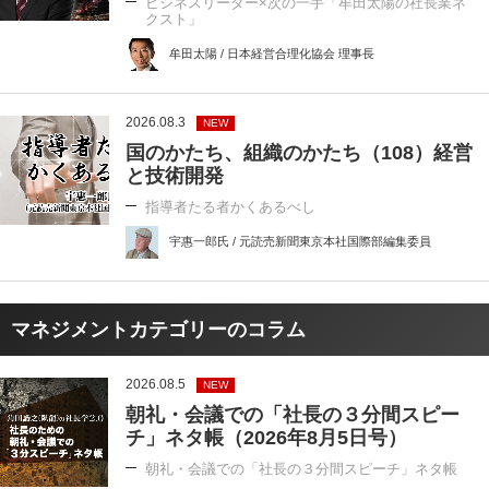
ビジネスリーダー×次の一手「牟田太陽の社長業ネ
クスト」
牟田太陽 / 日本経営合理化協会 理事長
2026.08.3
NEW
国のかたち、組織のかたち（108）経営
と技術開発
指導者たる者かくあるべし
宇惠一郎氏 / 元読売新聞東京本社国際部編集委員
マネジメントカテゴリーのコラム
2026.08.5
NEW
朝礼・会議での「社長の３分間スピー
チ」ネタ帳（2026年8月5日号）
朝礼・会議での「社長の３分間スピーチ」ネタ帳