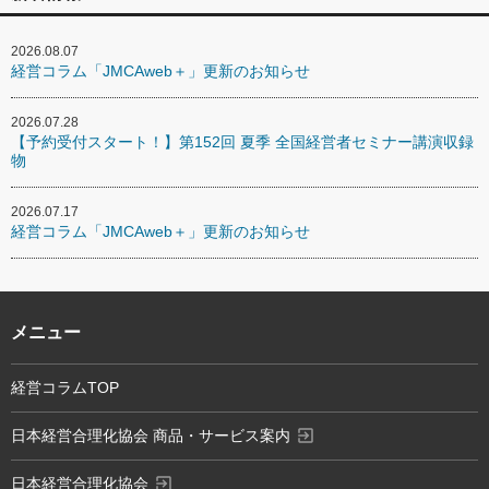
2026.08.07
経営コラム「JMCAweb＋」更新のお知らせ
2026.07.28
【予約受付スタート！】第152回 夏季 全国経営者セミナー講演収録
物
2026.07.17
経営コラム「JMCAweb＋」更新のお知らせ
メニュー
経営コラムTOP
exit_to_app
日本経営合理化協会 商品・サービス案内
exit_to_app
日本経営合理化協会