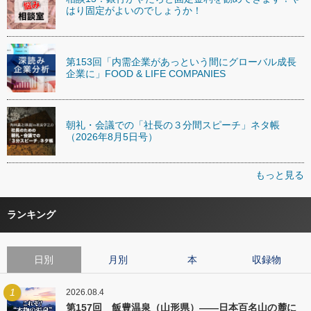
はり固定がよいのでしょうか！
第153回「内需企業があっという間にグローバル成長
企業に」FOOD & LIFE COMPANIES
朝礼・会議での「社長の３分間スピーチ」ネタ帳
（2026年8月5日号）
もっと見る
ランキング
日別
月別
本
収録物
1
2026.08.4
第157回 飯豊温泉（山形県）――日本百名山の麓に