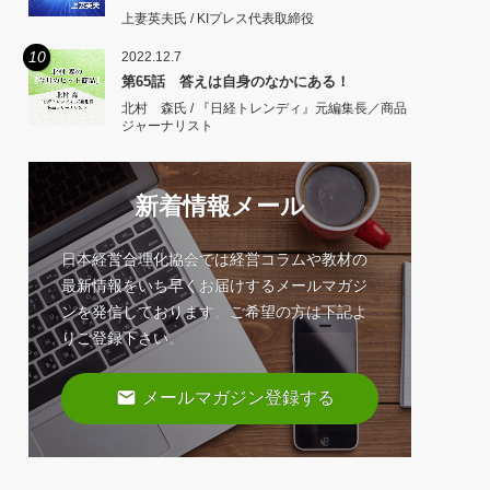
上妻英夫氏 / KIプレス代表取締役
10
2022.12.7
第65話 答えは自身のなかにある！
北村 森氏 / 『日経トレンディ』元編集長／商品
ジャーナリスト
新着情報メール
日本経営合理化協会では経営コラムや教材の
最新情報をいち早くお届けするメールマガジ
ンを発信しております。ご希望の方は下記よ
りご登録下さい。
email
メールマガジン登録する