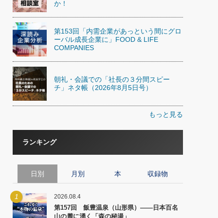
か！
第153回「内需企業があっという間にグロ
ーバル成長企業に」FOOD & LIFE
COMPANIES
朝礼・会議での「社長の３分間スピー
チ」ネタ帳（2026年8月5日号）
もっと見る
ランキング
日別
月別
本
収録物
1
2026.08.4
第157回 飯豊温泉（山形県）――日本百名
山の麓に湧く「森の秘湯」