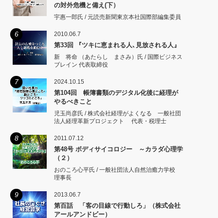
の対外危機と備え(下）
宇惠一郎氏 / 元読売新聞東京本社国際部編集委員
6
2010.06.7
第33回 『ツキに恵まれる人､見放される人』
新 将命 （あたらし まさみ）氏 / 国際ビジネス
ブレイン 代表取締役
7
2024.10.15
第104回 帳簿書類のデジタル化後に経理が
やるべきこと
児玉尚彦氏 / 株式会社経理がよくなる 一般社団
法人経理革新プロジェクト 代表・税理士
8
2011.07.12
第48号 ボディサイコロジー ～カラダ心理学
（２）
おのころ心平氏 / 一般社団法人自然治癒力学校
理事長
9
2013.06.7
第百話 「客の目線で行動しろ」（株式会社
アールアンドビー）