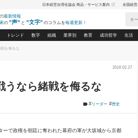
launch
日本経営合理化協会 商品・サービス案内
全国経営
の
最新情報
”声”
”文字”
家
の
と
のコラムを
毎週更新！
トレンド
数字
組織
業界別
教育
成功哲学
生活
ら緒戦を侮るな
る仕組みづくり講座(12)
産を守る一手(171)
ーワンで勝ち残る企業風土づくり(54)
《ニューヨーク発》ビジネスリーダーの先読み: 最新トレンド
オーナー社長の「お金の悩み相談室」(15)
「賃金の誤解」(135)
なぜ、トヨタ式で会社が伸びるのか？(
“出来る”管理職の条件(62)
中国哲学に学ぶ 不
おの
と戦略拠点(9)
(50)
2018.02.27
ーバル経営者は知ってい
(39)
スリーダー×次の一手「牟田太陽の社長業ネクスト」
おカネが残る決算書にするために、やっておきたいこと(
中小企業の新たな法律リスク(178)
売れる住宅を創る 100の視点(100)
あなただからお願いしたいと
令和時代の「社長の
”(9)
「社長の繁盛トレンド通信」(90)
デジ
向(204)
会社を守り抜くための緊急対策(100)
職場の生産性を下げるハラスメントの予防策(1
大久保一彦の“流行る”お店の仕組みづく
クレーム対応 実践マニュアル
先人の名句名言の教
) 戦うなら緒戦を侮るな
トル・F・グジバチの『経営戦略の新常識』(12)
北村森の「今月のヒット商品」(109)
リーダ
2026.08.5
2
る経営」の極意
、決めておきたい、知っておきたい、やってお
強い決算書の会社はココが違う！(36)
賃金決定の定石(68)
柿内幸夫─社長のための現場改善(174
クレーム対応の新知識と新常
渡部昇一の「日本の
い
第109話 伝統的産品を21世紀
第
ジオジャパンの成功要因と
る者かくあるべし(635)
次の売れ筋をつかむ術(102)
ワイ
」
に生かし切る！
損益分岐点を下げる、Ｐ／Ｌ不況時代の新戦略(12)
顧客・社員・社会から支持される「ウェルビ
デキル社員に育てる！ 社員
経営に活かす“十八史
#
#
リーダー
歴史
の資産管理講座(95)
会議での「社長の３分間スピーチ」ネタ帳(159)
社長のメシの種 4.0(206)
門」(23)
必読
2026.08.5
新・会計経営と実学(37)
東川鷹年の「中小企業の人育
略(77)
53)
「経営知になる考え方」(57)
眼と耳
朝礼・会議での「社長の３分間
決算書の“見える化”術(12)
業績アップにつながる！ワン
スピーチ」ネタ帳（2026年8月5
ブランド戦略(39)
日号）
なたにお願いしたいと思われる「一流の仕事術」(28)
社長の
ターで政権を朝廷に奪わ
れた幕府の軍が大坂城から京都
賢い社長の「経理財務の見どころ・勘どころ・ツッコ
欧米資産家に学ぶ二世教育(1
ぐせ経営哲学(100)
ろ」(149)
米国