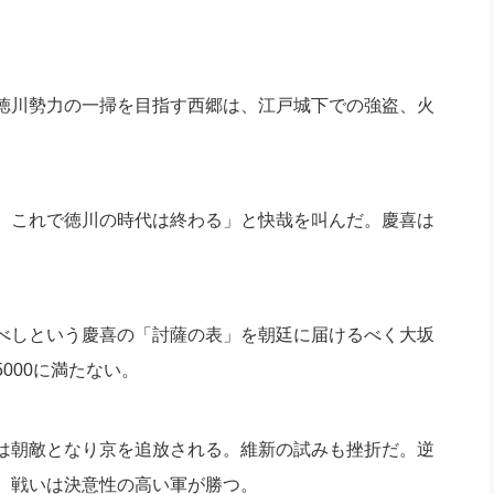
徳川勢力の一掃を目指す
西郷は、江戸城下での強盗、火
、
これで徳川の時代は終わる」と快哉を叫んだ。
慶喜は
べしという慶喜の「
討薩の表」を朝廷に届けるべく大坂
000に満たない。
は朝敵となり京を追放される。維新の試みも挫折だ。
逆
。
戦いは決意性の高い軍が勝つ。