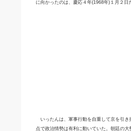
に向かったのは、慶応４年(196
8
年)１月２日
社長の右
酒井英之
いったんは、軍事行動を自重して京を引き
点で政治情勢は有利に動いていた。朝廷の大