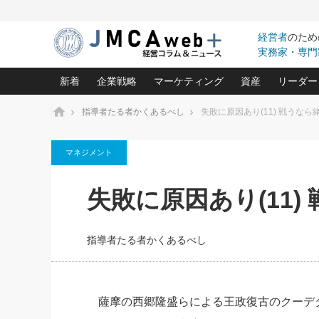
経営者
のため
実務家・専門
新着
企業戦略
マーケティング
資産
リーダー
ホーム
指導者たる者かくあるべし
失敗に原因あり(11) 戦うな
中小企業の「１位づくり」戦略(96)
ネット戦略成功の秘訣 圧倒的に儲か
あなたの会社と資
オンリ
マネジメント
利益を最大化する「業務改善」横田尚哉氏(5)
ビジネスを一瞬で制する！一流グロ
どうなる金融業界
ビジネ
る“社長の戦略印象リスクマネジメント
(446)
強い会社を築く ビジネス・クリニック(240)
中国経済の最新動
失敗に原因あり(11
ロングセラーの玉手箱(9)
ピョー
2026.08.7
2026.08.7
日本レーザー「人を大切にしながら利益を上げ
事業承継の前に
相談15：銀行がやたらと固定金
第153回「内需企業があっと
(3)
大復活＆快進撃！ユニバーサルスタ
きたいコト(12)
指導者た
利を勧めてきます！やはり固定
う間にグローバル成長企業に
は(5)
がよいのでしょうか！
FOOD & LIFE COMPANIES
指導者たる者かくあるべし
武器としてのM&A入門(3)
会社と社長のため
朝礼・
最高の自分を表現する 成功イメージ戦
社長のための“儲かる通販”戦略視点(151)
深読み企業分析(1
楠木建の
酒井光雄 成功事例に学ぶ繁栄企業の
継続経営 百話百行(85)
次もあ
薩摩の西郷隆盛らによる王政復古のクーデ
野田久美子 香港ビジネス成功法(10)
社長の口