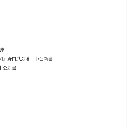
文庫
間』野口武彦著 中公新書
中公新書