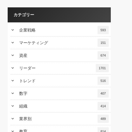
カテゴリー
keyboard_arrow_down
企業戦略
593
keyboard_arrow_down
マーケティング
151
keyboard_arrow_down
資産
674
keyboard_arrow_down
リーダー
1701
keyboard_arrow_down
トレンド
516
keyboard_arrow_down
数字
407
keyboard_arrow_down
組織
414
keyboard_arrow_down
業界別
489
keyboard_arrow_down
教育
814