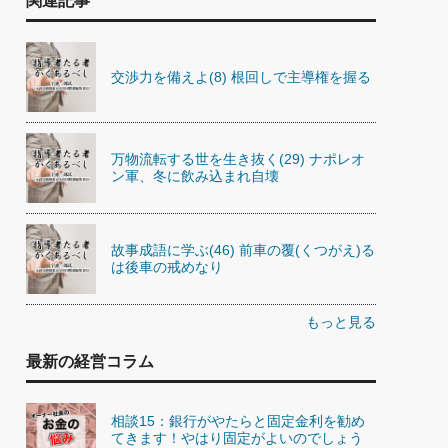
関連記事
交渉力を備えよ(8) 根回しで主導権を握る
万物流転する世を生き抜く(29) ナポレオ
ン軍、冬に飲み込まれ自壊
故事成語に学ぶ(46) 前車の覆(くつがえ)る
は後車の戒めなり
もっと見る
最新の経営コラム
相談15：銀行がやたらと固定金利を勧め
てきます！やはり固定がよいのでしょう