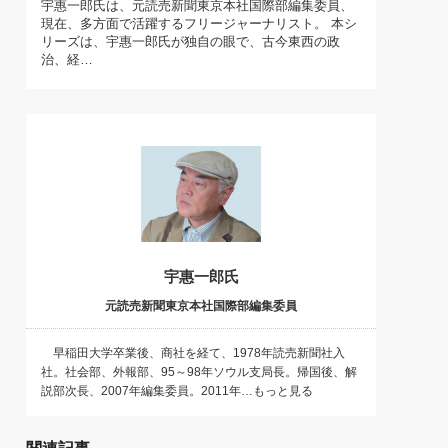
宇惠一郎氏は、元読売新聞東京本社国際部編集委員、
)
現在、多方面で活躍するフリージャーナリスト。 本シ
喜の『これぞ！"本物の温泉"』(157)
リーズは、宇惠一郎氏が独自の眼で、古今東西の政
治、経…
宇惠一郎氏
元読売新聞東京本社国際部編集委員
早稲田大学卒業後、商社を経て、1978年読売新聞社入
社。社会部、外報部、95～98年ソウル支局長。帰国後、解
説部次長、2007年編集委員。2011年…もっと見る