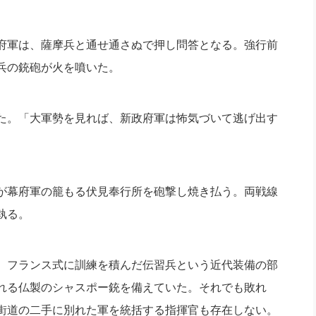
府軍は、
薩摩兵と通せ通さぬで押し問答となる。強行前
兵の銃砲が火を噴いた。
た。「大軍勢を見れば、
新政府軍は怖気づいて逃げ出す
が幕府軍の籠もる伏見奉行所を砲撃し焼き払う。
両戦線
執る。
。
フランス式に訓練を積んだ伝習兵という近代装備の部
れる仏製のシャスポー銃を備えていた。
それでも敗れ
街道の二手に別れた軍を統括する指揮官も存在しない。