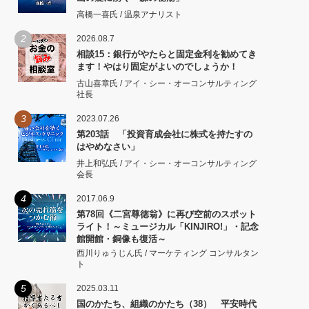
高橋一喜氏 / 温泉アナリスト
2
2026.08.7
相談15：銀行がやたらと固定金利を勧めてき
ます！やはり固定がよいのでしょうか！
古山喜章氏 / アイ・シー・オーコンサルティング
社長
3
2023.07.26
第203話 「投資育成会社に株式を持たすの
はやめなさい」
井上和弘氏 / アイ・シー・オーコンサルティング
会長
4
2017.06.9
第78回《二宮尊徳翁》に再び空前のスポット
ライト！～ミュージカル「KINJIRO!」・記念
館開館・銅像も復活～
西川りゅうじん氏 / マーケティング コンサルタン
ト
5
2025.03.11
国のかたち、組織のかたち（38） 平安時代