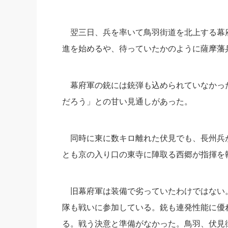
翌三日、兵を率いて鳥羽街道を北上する幕
進を始めるや、
待っていたかのように薩摩藩
幕府軍の銃には銃弾も込められていなかっ
だろう」との甘い見通しがあった。
同時に東に数キロ離れた伏見でも、
長州兵
とも京の入り口の東寺に陣取る西郷が指揮を
旧幕府軍は装備で劣っていたわけではない
隊も戦いに参
加している。
銃も連発性能に優
る。戦う決意と準備がなかった。鳥羽、
伏見