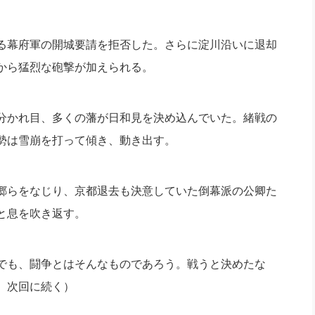
る幕府軍の開城要請を拒否した。
さらに淀川沿いに退却
から猛烈な砲撃が加えられる。
分かれ目、
多くの藩が日和見を決め込んでいた。緒戦の
勢は雪崩を打って傾き、動き出す。
郷らをなじり、
京都退去も決意していた倒幕派の公卿た
と息を吹き返す。
でも、
闘争とはそんなものであろう。戦うと決めたな
、次回に続く）