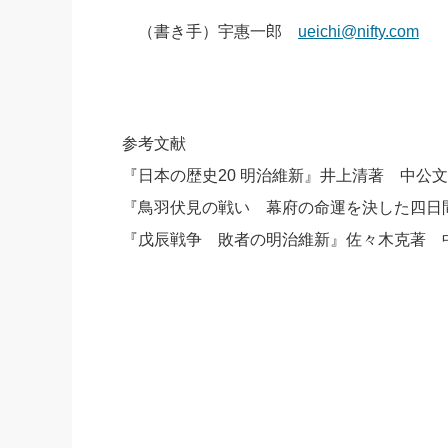
（書き手）宇惠一郎
ueichi@nifty.com
参考文献
『日本の歴史20 明治維新』井上清著 中公
『鳥羽伏見の戦い 幕府の命運を決した四日
『戊辰戦争 敗者の明治維新』佐々木克著 