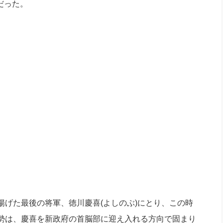
だった。
社長のための“全員営業”(30
腕をつくる 人と組織を動かす(200)
銀行交渉はこうしなさい！(12)
高橋一
行動科学マネジメント(5)
の社長のビジョン実現道場(10)
揚げた最後の将軍、
徳川慶喜(よしのぶ)にとり、
この時
勢は、
慶喜を新政府の首脳部に迎え入れる方向で固まり