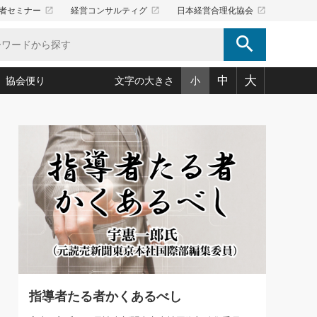
launch
launch
launch
者セミナー
経営コンサルティグ
日本経営合理化協会
search
大
中
協会便り
文字の大きさ
小
5)
況は会社守成の好機(38)
ころ心平の ──社長のための「か・ら・だマネジメント」
「愛読者通信」著者インタビュー(44)
34)
思われる 気配りの達人(127)
人間力の磨き方」(86)
ビジネス見聞録 経営ニュース(100)
タルＡＶを味方に！新・仕事術(180)
0)
り(210)
(92)
え 東洋思想に学ぶ経営学(132)
作間信司の経営無形庵(けいえいむぎょうあん)(166)
ー脳の鍛え方(32)
もっとみる
026.08.5
)
識(57)
指導者たち」(32)
経営セミナー情報局(1)
86回 「言葉狩り」
ンを楽しむ基礎レッスン(12)
ーイング経営入
教育の決め手(203)
略”(30)
繁栄への着眼点 牟田太陽(76)
！社長が読むべき今月の4冊(88)
て」(38)
講話を聞いて学ぼう 実学・耳学・磨く「ミミガク」のすすめ
で楽しむ読書術(162)
(7)
ランク上の手紙・メール術(100)
「氣」(30)
指導者たる者かくあるべし
ミどこ
00)
スポーツ・ビジネスに学ぶ心理学(98)