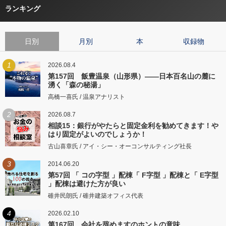
ランキング
日別
月別
本
収録物
1
2026.08.4
第157回 飯豊温泉（山形県）――日本百名山の麓に
湧く「森の秘湯」
高橋一喜氏 / 温泉アナリスト
2
2026.08.7
相談15：銀行がやたらと固定金利を勧めてきます！や
はり固定がよいのでしょうか！
古山喜章氏 / アイ・シー・オーコンサルティング社長
3
2014.06.20
第57回 「 コの字型 」配棟「 F字型 」配棟と「 E字型
」配棟は避けた方が良い
碓井民朗氏 / 碓井建築オフィス代表
4
2026.02.10
第167回 会社を辞めますのホントの意味