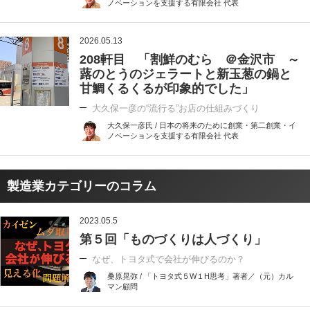
ノベーションを支援する有限会社 代表
2026.05.13
208軒目 「割鮮のむら ＠金沢市 ～
蕗のとうのジェラートと新玉葱の鍋と
甘鯛くるくるが印象的でした」
大久保一彦の“流行る”お店の仕組みづくり
大久保一彦氏 / 日本の将来のために創業・第二創業・イ
ノベーションを支援する有限会社 代表
製造業カテゴリーのコラム
2023.05.5
第５回「ものづくりは人づくり」
なぜ、トヨタ式で会社が伸びるのか？
桑原晃弥 / 「トヨタ式５W１H思考」著者／（元）カル
マン顧問