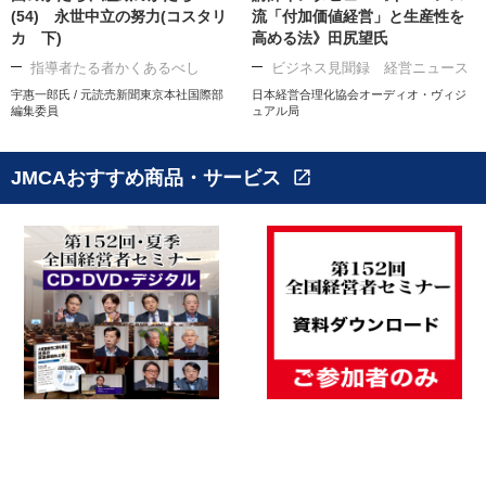
(54) 永世中立の努力(コスタリ
流「付加価値経営」と生産性を
カ 下)
高める法》田尻望氏
指導者たる者かくあるべし
ビジネス見聞録 経営ニュース
宇惠一郎氏 / 元読売新聞東京本社国際部
日本経営合理化協会オーディオ・ヴィジ
編集委員
ュアル局
JMCAおすすめ商品・サービス
open_in_new