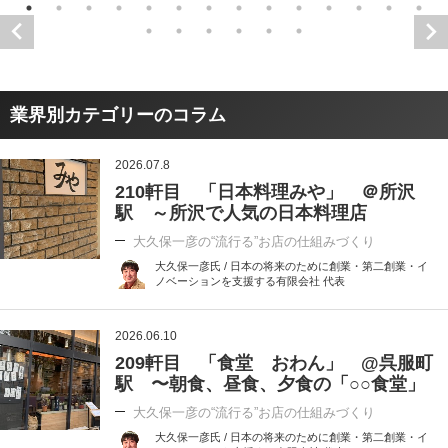
業界別カテゴリーのコラム
2026.07.8
210軒目 「日本料理みや」 ＠所沢
駅 ～所沢で人気の日本料理店
大久保一彦の“流行る”お店の仕組みづくり
大久保一彦氏 / 日本の将来のために創業・第二創業・イ
ノベーションを支援する有限会社 代表
2026.06.10
209軒目 「食堂 おわん」 @呉服町
駅 〜朝食、昼食、夕食の「○○食堂」
大久保一彦の“流行る”お店の仕組みづくり
大久保一彦氏 / 日本の将来のために創業・第二創業・イ