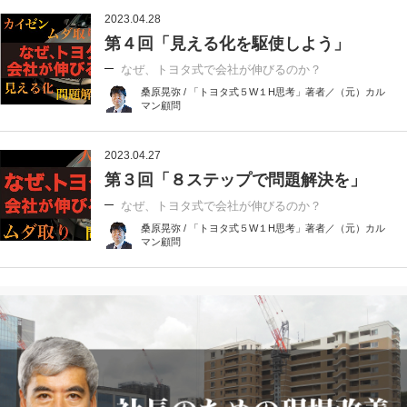
2023.04.28
第４回「見える化を駆使しよう」
なぜ、トヨタ式で会社が伸びるのか？
桑原晃弥 / 「トヨタ式５W１H思考」著者／（元）カル
マン顧問
2023.04.27
第３回「８ステップで問題解決を」
なぜ、トヨタ式で会社が伸びるのか？
桑原晃弥 / 「トヨタ式５W１H思考」著者／（元）カル
マン顧問