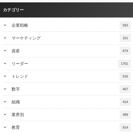
カテゴリー
keyboard_arrow_down
企業戦略
593
keyboard_arrow_down
マーケティング
151
keyboard_arrow_down
資産
674
keyboard_arrow_down
リーダー
1701
keyboard_arrow_down
トレンド
516
keyboard_arrow_down
数字
407
keyboard_arrow_down
組織
414
keyboard_arrow_down
業界別
489
keyboard_arrow_down
教育
814