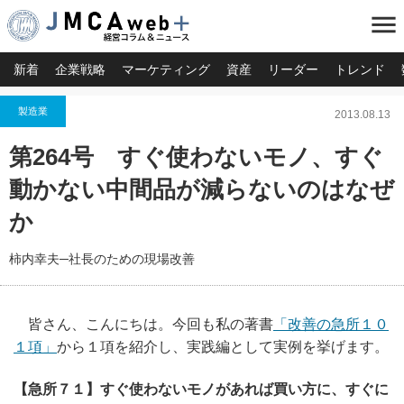
menu
新着
企業戦略
マーケティング
資産
リーダー
トレンド
製造業
2013.08.13
第264号 すぐ使わないモノ、すぐ
動かない中間品が減らないのはなぜ
か
柿内幸夫─社長のための現場改善
皆さん、こんにちは。今回も私の著書
「改善の急所１０
１項」
から１項を紹介し、実践編として実例を挙げます。
【急所７１】すぐ使わないモノがあれば買い方に、すぐに