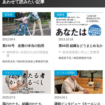
あわせて読みたい記事
製造業
後継者
2012.09.4
2013.10.18
第240号 改善の本当の効用
第66回 組織をどうまとめるか
柿内幸夫─社長のための現場改
欧米資産家に学ぶ二世教育
善
榊原節子氏 / 榊原事務所代表
柿内幸夫氏 / 柿内幸夫技術士事務所代表
マネジメント
ビジネス見聞録
2025.07.8
2024.04.1
国のかたち、組織のかたち
講師インタビュー《キーエンス