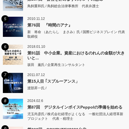
鳥飼重和氏 / 鳥飼総合法律事務所 代表弁護士
5
2010.11.12
第76回 『時間のアナ』
新 将命 （あたらし まさみ）氏 / 国際ビジネスブレイン 代表
取締役
6
2018.01.10
第91話 中小企業。資産におけるのれんの金額が大き
いと...
坂田 薫氏 / 企業再生コンサルタント
7
2011.07.12
第15人目 ｢スプルーアンス」
渡部昇一氏 /
8
2024.02.6
第87回 デジタルインボイスPeppolの準備を始める
児玉尚彦氏 / 株式会社経理がよくなる 一般社団法人経理革新
プロジェクト 代表・税理士
9