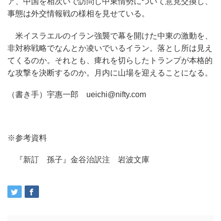
ア、中国を相次いで訪問し中東情勢について意見交換し、
事態は外交情報戦の様相を見せている。
米イスラエルのイラン強襲で幕を開けた中東の激動を、
非対称戦略でなんとか凌いでいるイラン。落とし所は見え
てくるのか。それとも、痺れを切らしたトランプが本格的
な攻撃を決断するのか。月内に山場を迎えることになる。
（書き手）宇惠一郎 ueichi@nifty.com
※参考資料
『新訂 孫子』金谷治訳注 岩波文庫