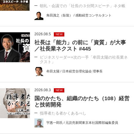
朝礼・会議での「社長の３分間スピーチ」ネタ帳
角田識之（臥龍） / 感動経営コンサルタント
2026.08.5
NEW
社長は「能力」の前に「資質」が大事
／社長業ネクスト #445
ビジネスリーダー×次の一手「牟田太陽の社長業ネ
クスト」
牟田太陽 / 日本経営合理化協会 理事長
2026.08.3
NEW
国のかたち、組織のかたち（108）経営
と技術開発
指導者たる者かくあるべし
宇惠一郎氏 / 元読売新聞東京本社国際部編集委員