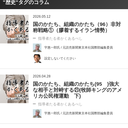
"歴史"タグのコラム
2026.05.12
国のかたち、組織のかたち（96）非対
称戦略①（膠着するイラン情勢）
指導者たる者かくあるべし
宇惠一郎氏 / 元読売新聞東京本社国際部編集委員
設定しないでください
2026.04.28
国のかたち、組織のかたち(95 )強大
な相手と対峙する㉑(牧師キングのアメ
リカ公民権運動 下)
指導者たる者かくあるべし
宇惠一郎氏 / 元読売新聞東京本社国際部編集委員