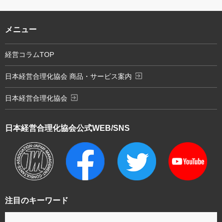
メニュー
経営コラムTOP
exit_to_app
日本経営合理化協会 商品・サービス案内
exit_to_app
日本経営合理化協会
日本経営合理化協会
公式WEB/SNS
注目のキーワード