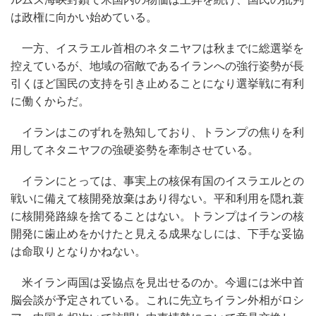
は政権に向かい始めている。
一方、イスラエル首相のネタニヤフは秋までに総選挙を
控えているが、地域の宿敵であるイランへの強行姿勢が長
引くほど国民の支持を引き止めることになり選挙戦に有利
に働くからだ。
イランはこのずれを熟知しており、トランプの焦りを利
用してネタニヤフの強硬姿勢を牽制させている。
イランにとっては、事実上の核保有国のイスラエルとの
戦いに備えて核開発放棄はあり得ない。平和利用を隠れ蓑
に核開発路線を捨てることはない。トランプはイランの核
開発に歯止めをかけたと見える成果なしには、下手な妥協
は命取りとなりかねない。
米イラン両国は妥協点を見出せるのか。今週には米中首
脳会談が予定されている。これに先立ちイラン外相がロシ