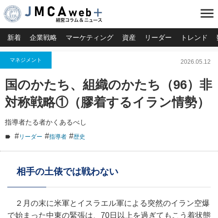
menu
新着
企業戦略
マーケティング
資産
リーダー
トレンド
マネジメント
2026.05.12
国のかたち、組織のかたち（96）非
対称戦略①（膠着するイラン情勢）
指導者たる者かくあるべし
#
#
#
リーダー
指導者
歴史
相手の土俵では戦わない
２月の末に米軍とイスラエル軍による突然のイラン空爆
で始まった中東の緊張は、70日以上を過ぎてもこう着状態