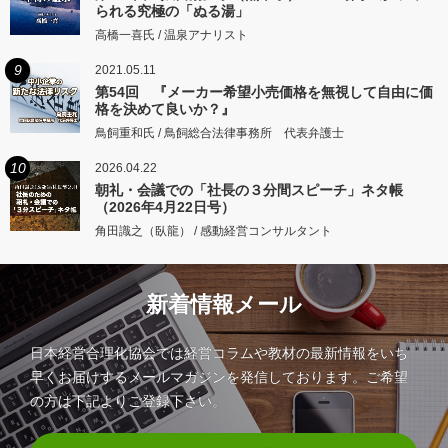
られる究極の「ぬる湯」
高橋一喜氏 / 温泉アナリスト
9
2021.05.11
第54回 『メーカー希望小売価格を無視して自由に価
格を決めて良いか？』
鳥飼重和氏 / 鳥飼総合法律事務所 代表弁護士
10
2026.04.22
朝礼・会議での「社長の３分間スピーチ」ネタ帳
（2026年4月22日号）
角田識之（臥龍） / 感動経営コンサルタント
新着情報メール
日本経営合理化協会では経営コラムや教材の最新情報をいち
早くお届けするメールマガジンを発信しております。ご希望
の方は下記よりご登録下さい。