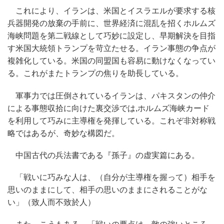
これにより、イランは、米国とイスラエルが要求する核
兵器開発の放棄の手前に、世界経済に混乱を招くホルムズ
海峡問題を第二戦線として巧妙に設定し、早期解決を目指
す米国大統領トランプを苛立たせる。イラン事態の争点が
複雑化している。米国の同盟国も容易に動けなくなってい
る。これがまたトランプの焦りを助長している。
軍事力では圧倒されているイランは、パキスタンの仲介
による事態収拾に向けた裏交渉では,ホルムズ海峡カード
を利用して巧みに主導権を発揮している。これぞ非対称戦
略ではあるが、奇妙な構図だ。
中国古代の兵法書である『孫子』の虚実篇にある。
「戦いに巧みな人は、（自分が主導権を握って）相手を
思いのままにして、相手の思いのままにされることがな
い」（致人而不致於人）