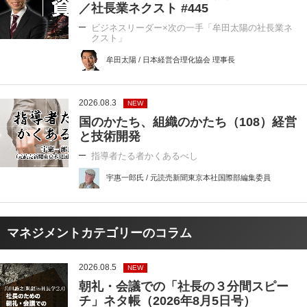
／社長業ネクスト #445
ビジネスリーダー×次の一手「牟田太陽の社長業ネ
クスト」
牟田太陽 / 日本経営合理化協会 理事長
2026.08.3
NEW
国のかたち、組織のかたち（108）経営
と技術開発
指導者たる者かくあるべし
宇惠一郎氏 / 元読売新聞東京本社国際部編集委員
マネジメントカテゴリーのコラム
2026.08.5
NEW
朝礼・会議での「社長の３分間スピー
チ」ネタ帳（2026年8月5日号）