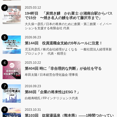
4
2025.03.12
194軒目 「炭焼き鰻 かわ富士 @湘南台駅からバス
で15分 〜焼き名人の鰻を求めて藤沢市まで」
大久保一彦氏 / 日本の将来のために創業・第二創業・イノベー
ションを支援する有限会社 代表
5
2026.06.23
第144回 役員退職金支給の5年ルールに注意！
児玉尚彦氏 / 株式会社経理がよくなる 一般社団法人経理革新
プロジェクト 代表・税理士
6
2025.10.22
第404回 時に「非合理的な判断」が会社を守る
牟田太陽 / 日本経営合理化協会 理事長
7
2016.09.23
第88回「企業の将来性はESG？」
白根寿晴氏 / FPインテリジェンス代表
8
2023.10.31
第103回 奴留湯温泉（熊本県）――1時間つかってい