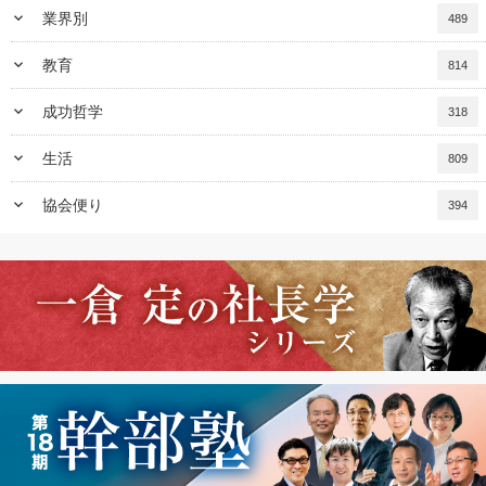
keyboard_arrow_down
業界別
489
keyboard_arrow_down
教育
814
keyboard_arrow_down
成功哲学
318
keyboard_arrow_down
生活
809
keyboard_arrow_down
協会便り
394