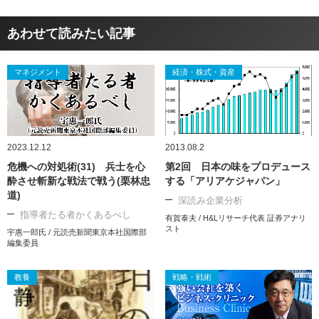
あわせて読みたい記事
マネジメント
経済・株式・資産
2023.12.12
2013.08.2
危機への対処術(31) 兵士を心
第2回 日本の味をプロデュース
酔させ斬新な戦法で戦う(栗林忠
する「アリアケジャパン」
道)
深読み企業分析
指導者たる者かくあるべし
有賀泰夫 / H&Lリサーチ代表 証券アナリ
スト
宇惠一郎氏 / 元読売新聞東京本社国際部
編集委員
教養
戦略・戦術