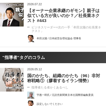
2026.07.22
【オーナー企業承継のギモン】親子は
似ている方が良いのか？／社長業ネク
スト #443
ビジネスリーダー×次の一手「牟田太陽の社長業ネ
クスト」
牟田太陽 / 日本経営合理化協会 理事長
"指導者"タグのコラム
2026.05.12
国のかたち、組織のかたち（96）非対
称戦略①（膠着するイラン情勢）
指導者たる者かくあるべし
宇惠一郎氏 / 元読売新聞東京本社国際部編集委員
設定しないでください