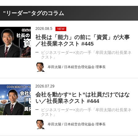
"リーダー"タグのコラム
2026.08.5
NEW
社長は「能力」の前に「資質」が大事
／社長業ネクスト #445
ビジネスリーダー×次の一手「牟田太陽の社長業ネ
クスト」
牟田太陽 / 日本経営合理化協会 理事長
2026.07.29
会社を動かす“ヒト”は社員だけではな
い／社長業ネクスト #444
ビジネスリーダー×次の一手「牟田太陽の社長業ネ
クスト」
牟田太陽 / 日本経営合理化協会 理事長