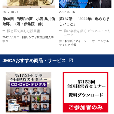
2017.10.27
2022.02.16
第69回 『琥珀の夢 小説 鳥井信
第187話 「2022年に進めてほ
治郎』（著：伊集院 静）
しいこと」
眼と耳で楽しむ読書術
強い会社を築く ビジネス・クリ
ニック
本のソムリエ・団長 シブヤ駅前読書大学
学長
井上和弘氏 / アイ・シー・オーコンサル
ティング 会長
JMCAおすすめ商品・サービス
open_in_new