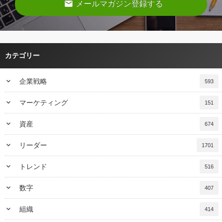
email
メールマガジン登録する
カテゴリー
keyboard_arrow_down
企業戦略
593
keyboard_arrow_down
マーケティング
151
keyboard_arrow_down
資産
674
keyboard_arrow_down
リーダー
1701
keyboard_arrow_down
トレンド
516
keyboard_arrow_down
数字
407
keyboard_arrow_down
組織
414