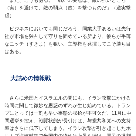
また、こうもある。「戦いの要点は、敵の強いところ
（実）を避けて、敵の弱点（虚）を撃つものだ」（避実撃
虚）
ビジネスにおいても同じだろう。同業大手あるいは先行
社が市場を独占して守りを固めている所より、彼らが手薄
なニッチ（すきま）を狙い、主導権を発揮してこそ勝ち目
はある。
大詰めの情報戦
さらに米国とイスラエルの間にも、イラン攻撃にかける
時間に関して微妙な思惑のずれが生じ始めている。トラン
プにとっては一刻も早い事態の収拾が不可欠だ。11月に中
間選挙を控え、戦闘状態が長引けば、与党共和党への支持
率はさらに低下してしまう。イラン攻撃が引き起こしたホ
ルムズ海峡封鎖で米国内の物価は上昇を続け、国民の批判