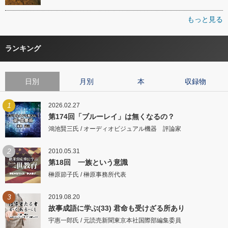
もっと見る
ランキング
日別
月別
本
収録物
1
2026.02.27
第174回「ブルーレイ」は無くなるの？
鴻池賢三氏 / オーディオビジュアル機器 評論家
2
2010.05.31
第18回 一族という意識
榊原節子氏 / 榊原事務所代表
3
2019.08.20
故事成語に学ぶ(33) 君命も受けざる所あり
宇惠一郎氏 / 元読売新聞東京本社国際部編集委員