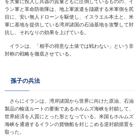
を大量に投入し兵器の質量ともに圧倒しているものの、イ
ラン軍と革命防衛隊は、地上軍派遣を躊躇する米軍側を尻
目に、安い無人ドローンを駆使し、イスラエル本土と、米
軍に基地を提供している湾岸諸国の石油基地を攻撃して対
抗し、それなりの効果を上げている。
イランは、「相手の得意な土俵では戦わない」という非
対称の戦略を徹底させている。
孫子の兵法
さらにイランは、湾岸諸国から世界に向けた原油、石油
製品の輸送ルートの要衝であるホルムズ海峡を封鎖して、
世界経済を人質にとった形となっている。米国もホルムズ
海峡を通過するイランの貨物船を封じこめる逆封鎖措置を
取った。