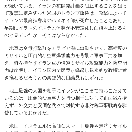
が続いている。イランの核開発計画を阻止することを狙っ
て攻撃に踏み切った米国のトランプ政権は、攻撃によって
イランの最高指導者のハメネイ師が死亡したこともあり、
早期にイランのイスラム体制が不安定化し白旗を上げるも
のと見ていたが、そうはならなかった。
米軍は空母打撃群をアラビア海に出動させて、高精度の
ミサイルと圧倒的な空軍爆撃能力を背景に軍事圧力を加
え、時を待たずイラン軍の弾道ミサイル攻撃能力と防空能
力は崩壊し、イラン国内で民衆が蜂起し親米的な政権に置
き換わるだろうとの楽観的な目論見もはずれた。
地上最強の大国を相手にイランがここまで持ちこたえて
いるのは、圧倒的な軍事力を持つ相手に対して正面戦を構
えず、外交力と安価な兵器で対抗する非対称軍事戦略を駆
使しているおかげだ。
米国・イスラエルは高価なスマート爆弾や巡航ミサイル