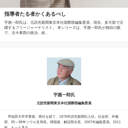
指導者たる者かくあるべし
宇惠一郎氏は、元読売新聞東京本社国際部編集委員、現在、多方面で活
躍するフリージャーナリスト。 本シリーズは、宇惠一郎氏が独自の眼
で、古今東西の政治、経…
宇惠一郎氏
元読売新聞東京本社国際部編集委員
早稲田大学卒業後、商社を経て、1978年読売新聞社入社。社会部、外報
部、95～98年ソウル支局長。帰国後、解説部次長、2007年編集委員。2011
年…もっと見る