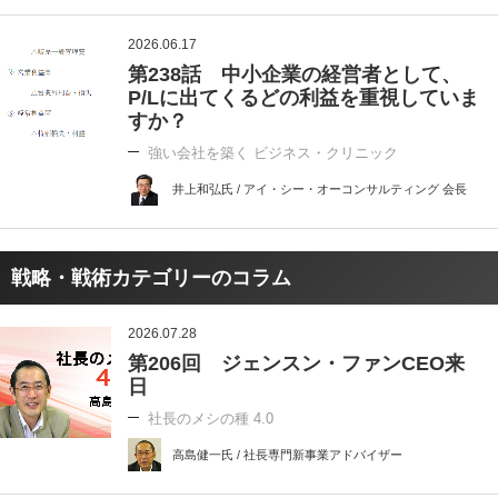
2026.06.17
第238話 中小企業の経営者として、
P/Lに出てくるどの利益を重視していま
すか？
強い会社を築く ビジネス・クリニック
井上和弘氏 / アイ・シー・オーコンサルティング 会長
戦略・戦術カテゴリーのコラム
2026.07.28
第206回 ジェンスン・ファンCEO来
日
社長のメシの種 4.0
高島健一氏 / 社長専門新事業アドバイザー