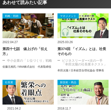
あわせて読みたい記事
戦略・戦術
マネジメント
2022.04.27
2025.03.26
第四十七話 値上げの「伝え
第374回 「イズム」とは、社長
方」
そのもの
中小企業の「１位づくり」戦略
ビジネスリーダー×次の一手
「牟田太陽の社長業ネクスト」
佐藤元相氏 / NNA株式会社 代表取締役
牟田太陽 / 日本経営合理化協会 理事長
社長業
新技術・商品
2021.04.2
2018.11.7