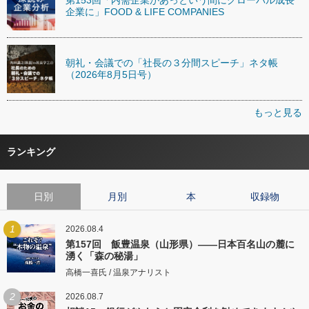
企業に」FOOD & LIFE COMPANIES
朝礼・会議での「社長の３分間スピーチ」ネタ帳
（2026年8月5日号）
もっと見る
ランキング
日別
月別
本
収録物
1
2026.08.4
第157回 飯豊温泉（山形県）――日本百名山の麓に
湧く「森の秘湯」
高橋一喜氏 / 温泉アナリスト
2
2026.08.7