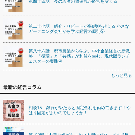
第四十四話 今の若者の価値観が経営を変える
第二十七話 紹介・リピートが率8割を超える 小さな
ガーデニング会社から学ぶ経営の原則②
第八十六話 都市農業から学ぶ、中小企業経営の新戦
略 「循環」と「共感」が利益を生む、現代版ランチ
ェスターの実践例
もっと見る
最新の経営コラム
相談15：銀行がやたらと固定金利を勧めてきます！や
はり固定がよいのでしょうか！
第153回「内需企業があっという間にグローバル成長