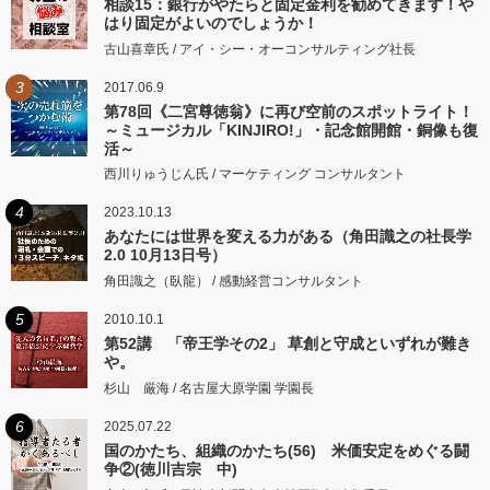
相談15：銀行がやたらと固定金利を勧めてきます！や
はり固定がよいのでしょうか！
古山喜章氏 / アイ・シー・オーコンサルティング社長
3
2017.06.9
第78回《二宮尊徳翁》に再び空前のスポットライト！
～ミュージカル「KINJIRO!」・記念館開館・銅像も復
活～
西川りゅうじん氏 / マーケティング コンサルタント
4
2023.10.13
あなたには世界を変える力がある（角田識之の社長学
2.0 10月13日号）
角田識之（臥龍） / 感動経営コンサルタント
5
2010.10.1
第52講 「帝王学その2」 草創と守成といずれが難き
や。
杉山 厳海 / 名古屋大原学園 学園長
6
2025.07.22
国のかたち、組織のかたち(56) 米価安定をめぐる闘
争②(徳川吉宗 中)