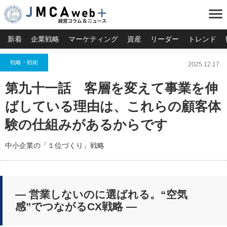
menu
新着
企業戦略
マーケティング
資産
リーダー
トレンド
戦略・戦術
2025.12.17
第九十一話 客層を変えて事業を伸
ばしている理由は、これらの顧客体
験の仕組みがあるからです
中小企業の「１位づくり」戦略
― 営業しないのに選ばれる。“空気
感”でつながるCX戦略 ―