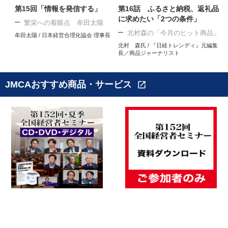
第15回「情報を発信する」
第16話 ふるさと納税、返礼品
に求めたい「2つの条件」
繁栄への着眼点 牟田太陽
北村森の「今月のヒット商品」
牟田太陽 / 日本経営合理化協会 理事長
北村 森氏 / 『日経トレンディ』元編集
長／商品ジャーナリスト
JMCAおすすめ商品・サービス
open_in_new