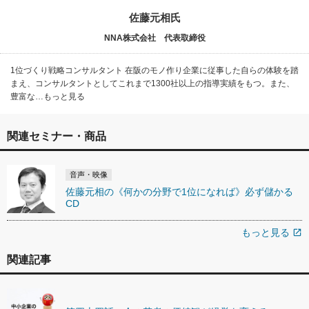
佐藤元相氏
NNA株式会社 代表取締役
1位づくり戦略コンサルタント 在阪のモノ作り企業に従事した自らの体験を踏
まえ、コンサルタントとしてこれまで1300社以上の指導実績をもつ。また、
豊富な…もっと見る
関連セミナー・商品
音声・映像
佐藤元相の《何かの分野で1位になれば》必ず儲かる
CD
もっと見る
open_in_new
関連記事