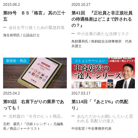
2015.06.2
2020.10.27
第89号 ＢＳ「格言」 其の三十
第41回 『正社員と非正規社員
五
の待遇格差はどこまで許される
の？』
会社を守り抜くための緊急対策
中小企業の新たな法律リスク
海生裕明氏 / 公認会計士
鳥飼重和氏 / 鳥飼総合法律事務所 代表
弁護士
新技術・商品
コミュニケーション
2025.04.2
2017.03.17
第93話 右肩下がりの業界であ
第114回「『あと1%』の気配
っても！
り」
北村森の「今月のヒット商品」
あなただからお願いしたいと思
われる 気配りの達人
北村 森氏 / 『日経トレンディ』元編集
長／商品ジャーナリスト
中谷彰宏 / 中谷事務所代表