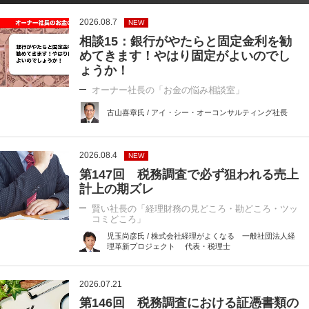
2026.08.7
NEW
相談15：銀行がやたらと固定金利を勧
めてきます！やはり固定がよいのでし
ょうか！
オーナー社長の「お金の悩み相談室」
古山喜章氏 / アイ・シー・オーコンサルティング社長
2026.08.4
NEW
第147回 税務調査で必ず狙われる売上
計上の期ズレ
賢い社長の「経理財務の見どころ・勘どころ・ツッ
コミどころ」
児玉尚彦氏 / 株式会社経理がよくなる 一般社団法人経
理革新プロジェクト 代表・税理士
2026.07.21
第146回 税務調査における証憑書類の