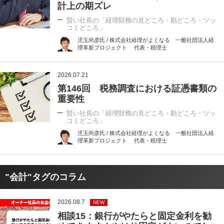
計上の期ズレ
賢い社長の「経理財務の見どころ・勘どころ・ツッ
コミどころ」
児玉尚彦氏 / 株式会社経理がよくなる 一般社団法人経
理革新プロジェクト 代表・税理士
2026.07.21
第146回 税務調査における証憑書類の
重要性
賢い社長の「経理財務の見どころ・勘どころ・ツッ
コミどころ」
児玉尚彦氏 / 株式会社経理がよくなる 一般社団法人経
理革新プロジェクト 代表・税理士
"会計"タグのコラム
2026.08.7
NEW
相談15：銀行がやたらと固定金利を勧