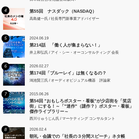
4
第55回 ナスダック（NASDAQ）
高島健一氏 / 社長専門新事業アドバイザー
5
2024.06.19
第214話 「働く人が集まらない！」
井上和弘氏 / アイ・シー・オーコンサルティング 会長
6
2026.02.27
第174回「ブルーレイ」は無くなるの？
鴻池賢三氏 / オーディオビジュアル機器 評論家
7
2015.06.26
第54回 "おもしろポスター・看板"が少店街を「笑店
街」にする！～「"迷作"（謎作？）ポスター・看板」
傑作ライブラリー～
西川りゅうじん氏 / マーケティング コンサルタント
8
2026.02.4
朝礼・会議での「社長の３分間スピーチ」ネタ帳