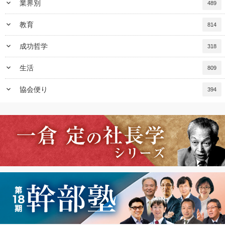
keyboard_arrow_down
業界別
489
keyboard_arrow_down
教育
814
keyboard_arrow_down
成功哲学
318
keyboard_arrow_down
生活
809
keyboard_arrow_down
協会便り
394