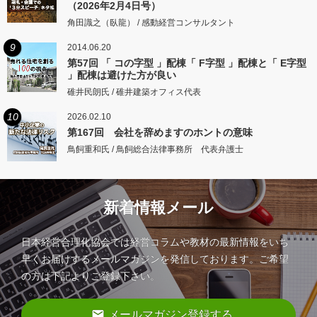
（2026年2月4日号）
角田識之（臥龍） / 感動経営コンサルタント
9
2014.06.20
第57回 「 コの字型 」配棟「 F字型 」配棟と「 E字型
」配棟は避けた方が良い
碓井民朗氏 / 碓井建築オフィス代表
10
2026.02.10
第167回 会社を辞めますのホントの意味
鳥飼重和氏 / 鳥飼総合法律事務所 代表弁護士
新着情報メール
日本経営合理化協会では経営コラムや教材の最新情報をいち
早くお届けするメールマガジンを発信しております。ご希望
の方は下記よりご登録下さい。
email
メールマガジン登録する