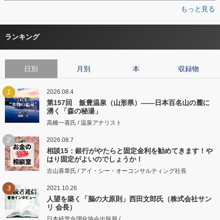
もっと見る
ランキング
日別
月別
本
収録物
1
2026.08.4
第157回 飯豊温泉（山形県）――日本百名山の麓に
湧く「森の秘湯」
高橋一喜氏 / 温泉アナリスト
2
2026.08.7
相談15：銀行がやたらと固定金利を勧めてきます！や
はり固定がよいのでしょうか！
古山喜章氏 / アイ・シー・オーコンサルティング社長
3
2021.10.26
人望を築く「脳の大原則」西田文郎氏（株式会社サン
リ 会長）
日本経営合理化協会出版局 /