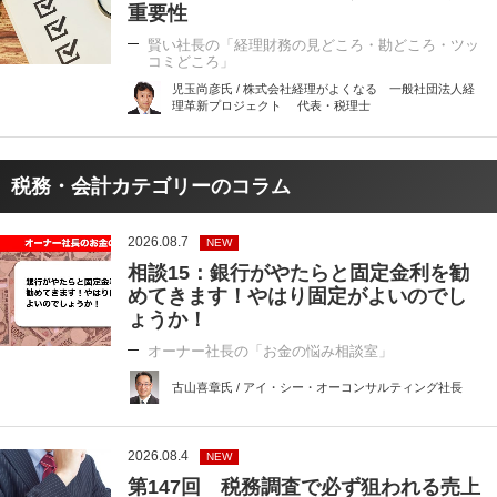
重要性
賢い社長の「経理財務の見どころ・勘どころ・ツッ
コミどころ」
児玉尚彦氏 / 株式会社経理がよくなる 一般社団法人経
理革新プロジェクト 代表・税理士
税務・会計カテゴリーのコラム
2026.08.7
NEW
相談15：銀行がやたらと固定金利を勧
めてきます！やはり固定がよいのでし
ょうか！
オーナー社長の「お金の悩み相談室」
古山喜章氏 / アイ・シー・オーコンサルティング社長
2026.08.4
NEW
第147回 税務調査で必ず狙われる売上