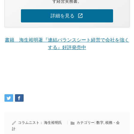
す経営実務書。
open_in_new
詳細を見る
書籍 海生裕明著『連結バランスシート経営で会社を強く
する』好評発売中
コラムニスト：
海生裕明氏
カテゴリー:
数字
,
税務・会
計