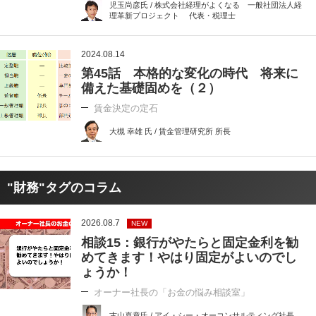
児玉尚彦氏 / 株式会社経理がよくなる 一般社団法人経
理革新プロジェクト 代表・税理士
2024.08.14
第45話 本格的な変化の時代 将来に
備えた基礎固めを（２）
賃金決定の定石
大槻 幸雄 氏 / 賃金管理研究所 所長
"財務"タグのコラム
2026.08.7
NEW
相談15：銀行がやたらと固定金利を勧
めてきます！やはり固定がよいのでし
ょうか！
オーナー社長の「お金の悩み相談室」
古山喜章氏 / アイ・シー・オーコンサルティング社長