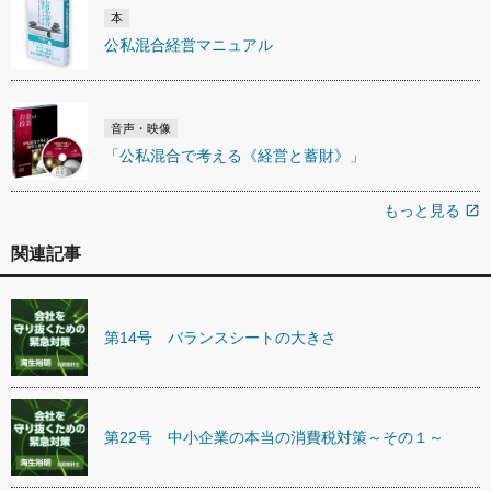
本
公私混合経営マニュアル
音声・映像
「公私混合で考える《経営と蓄財》」
もっと見る
open_in_new
関連記事
第14号 バランスシートの大きさ
第22号 中小企業の本当の消費税対策～その１～