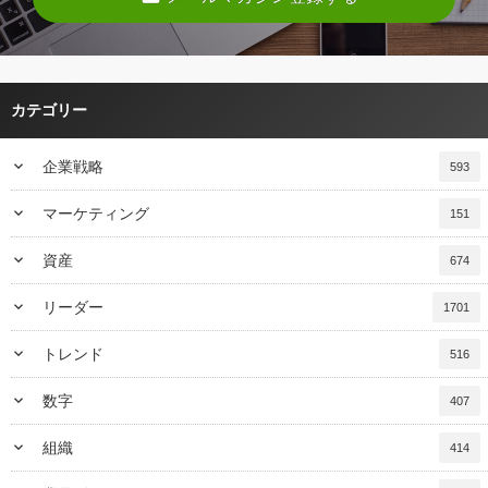
カテゴリー
keyboard_arrow_down
企業戦略
593
keyboard_arrow_down
マーケティング
151
keyboard_arrow_down
資産
674
keyboard_arrow_down
リーダー
1701
keyboard_arrow_down
トレンド
516
keyboard_arrow_down
数字
407
keyboard_arrow_down
組織
414