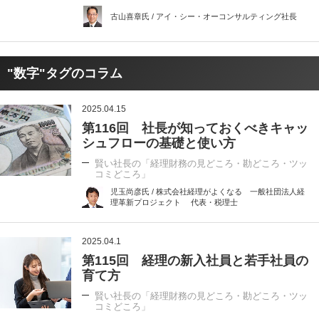
古山喜章氏 / アイ・シー・オーコンサルティング社長
"数字"タグのコラム
2025.04.15
第116回 社長が知っておくべきキャッ
シュフローの基礎と使い方
賢い社長の「経理財務の見どころ・勘どころ・ツッ
コミどころ」
児玉尚彦氏 / 株式会社経理がよくなる 一般社団法人経
理革新プロジェクト 代表・税理士
2025.04.1
第115回 経理の新入社員と若手社員の
育て方
賢い社長の「経理財務の見どころ・勘どころ・ツッ
コミどころ」