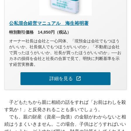
公私混合経営マニュアル 海生裕明著
特別割引価格 14,850円（税込）
オーナー社長は会社と一心同体、「現預金は会社でもつほう
がいいか、社長個人でもつほうがいいのか」「不動産は会社
で買ったほうがいいか、社長が買ったほうがいいのか」──お
カネの損得を会社と社長の合算で見て、明快に判断基準を示
す経営実務書。
open_in_new
詳細を見る
子どもたちから親に相続の話をすれば「お前はわしを殺
す気か！」と反発されることも多いでしょう。
でも、親の財産（資産―負債）の金額がわからないと相
続はうまくいきません。この場合、子供はどうすればいい