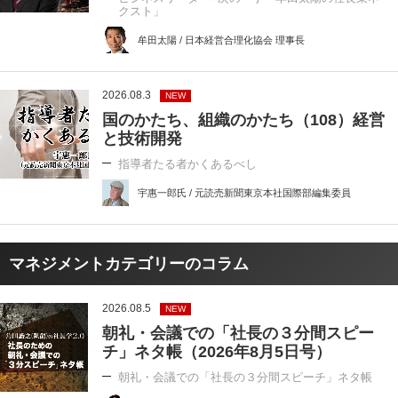
クスト」
牟田太陽 / 日本経営合理化協会 理事長
2026.08.3
NEW
国のかたち、組織のかたち（108）経営
と技術開発
指導者たる者かくあるべし
宇惠一郎氏 / 元読売新聞東京本社国際部編集委員
マネジメントカテゴリーのコラム
2026.08.5
NEW
朝礼・会議での「社長の３分間スピー
チ」ネタ帳（2026年8月5日号）
朝礼・会議での「社長の３分間スピーチ」ネタ帳