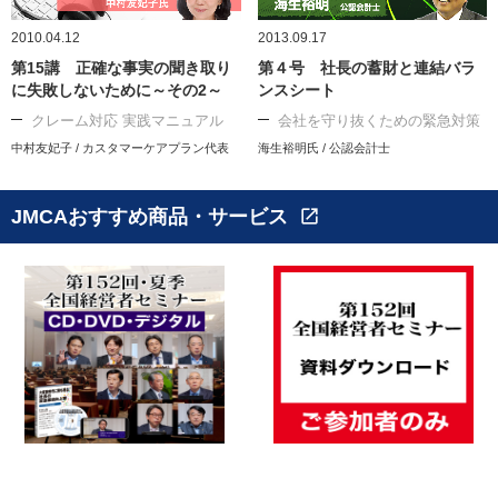
2010.04.12
2013.09.17
第15講 正確な事実の聞き取り
第４号 社長の蓄財と連結バラ
に失敗しないために～その2～
ンスシート
クレーム対応 実践マニュアル
会社を守り抜くための緊急対策
中村友妃子 / カスタマーケアプラン代表
海生裕明氏 / 公認会計士
JMCAおすすめ商品・サービス
open_in_new