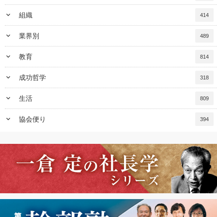
keyboard_arrow_down
組織
414
keyboard_arrow_down
業界別
489
keyboard_arrow_down
教育
814
keyboard_arrow_down
成功哲学
318
keyboard_arrow_down
生活
809
keyboard_arrow_down
協会便り
394