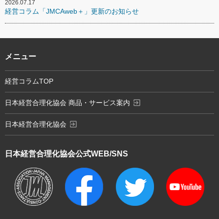
2026.07.17
経営コラム「JMCAweb＋」更新のお知らせ
メニュー
経営コラムTOP
exit_to_app
日本経営合理化協会 商品・サービス案内
exit_to_app
日本経営合理化協会
日本経営合理化協会
公式WEB/SNS