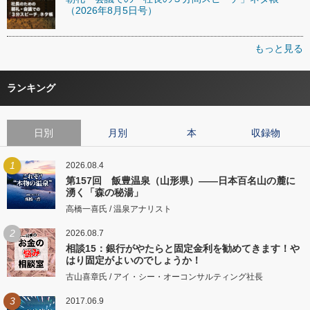
（2026年8月5日号）
もっと見る
ランキング
日別
月別
本
収録物
1
2026.08.4
第157回 飯豊温泉（山形県）――日本百名山の麓に
湧く「森の秘湯」
高橋一喜氏 / 温泉アナリスト
2
2026.08.7
相談15：銀行がやたらと固定金利を勧めてきます！や
はり固定がよいのでしょうか！
古山喜章氏 / アイ・シー・オーコンサルティング社長
3
2017.06.9