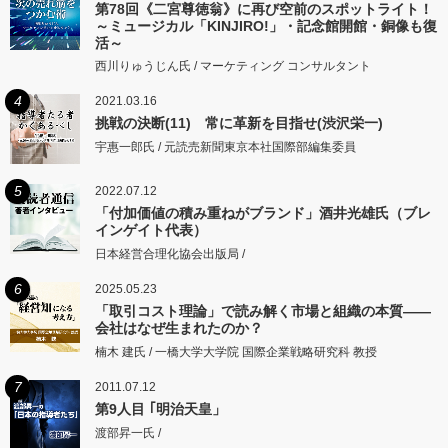
第78回《二宮尊徳翁》に再び空前のスポットライト！
～ミュージカル「KINJIRO!」・記念館開館・銅像も復
活～
西川りゅうじん氏 / マーケティング コンサルタント
4
2021.03.16
挑戦の決断(11) 常に革新を目指せ(渋沢栄一)
宇惠一郎氏 / 元読売新聞東京本社国際部編集委員
5
2022.07.12
「付加価値の積み重ねがブランド」酒井光雄氏（ブレ
インゲイト代表）
日本経営合理化協会出版局 /
6
2025.05.23
「取引コスト理論」で読み解く市場と組織の本質――
会社はなぜ生まれたのか？
楠木 建氏 / 一橋大学大学院 国際企業戦略研究科 教授
7
2011.07.12
第9人目 ｢明治天皇」
渡部昇一氏 /