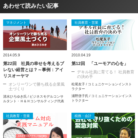
あわせて読みたい記事
マネジメント
社員教育・営業
2014.05.9
2010.04.19
第22回 社員の幸せを考えるブ
第12回 「ユーモアの心を」
レない経営とは？～事例：アイ
デキル社員に育てる！ 社員教育
リスオーヤマ
の決め手
オンリーワンで勝ち残る企業風
松尾友子 / コミュニケーションインスト
土づくり
ラクター
浦野啓子氏 / コミュニケーションインス
清水ひろゆき氏 / ビジネスモデルコンサ
トラクター
ルタント・Ｈ＆Ｈコンサルティング代表
社員教育・営業
税務・会計