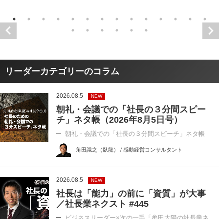
リーダーカテゴリーのコラム
2026.08.5
NEW
朝礼・会議での「社長の３分間スピー
チ」ネタ帳（2026年8月5日号）
朝礼・会議での「社長の３分間スピーチ」ネタ帳
角田識之（臥龍） / 感動経営コンサルタント
2026.08.5
NEW
社長は「能力」の前に「資質」が大事
／社長業ネクスト #445
ビジネスリーダー×次の一手「牟田太陽の社長業ネ