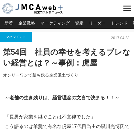
menu
新着
企業戦略
マーケティング
資産
リーダー
トレンド
マネジメント
2017.04.28
第54回 社員の幸せを考えるブレな
い経営とは？～事例：虎屋
オンリーワンで勝ち残る企業風土づくり
～老舗の生き残りは、経営理念の文言で決まる！！～
「長男が家業を継ぐことは不文律でした」
こう語るのは羊羹で有名な虎屋17代目当主の黒川光博氏で