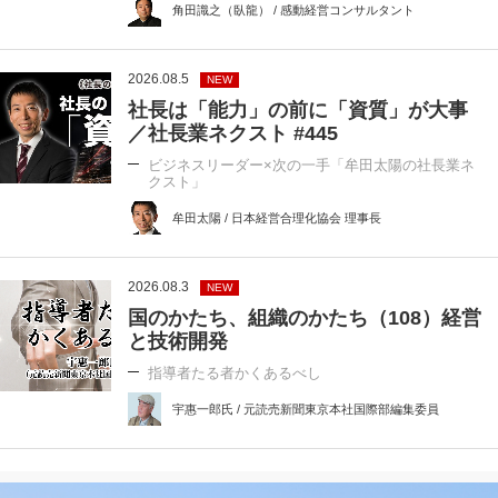
角田識之（臥龍） / 感動経営コンサルタント
2026.08.5
NEW
社長は「能力」の前に「資質」が大事
／社長業ネクスト #445
ビジネスリーダー×次の一手「牟田太陽の社長業ネ
クスト」
牟田太陽 / 日本経営合理化協会 理事長
2026.08.3
NEW
国のかたち、組織のかたち（108）経営
と技術開発
指導者たる者かくあるべし
宇惠一郎氏 / 元読売新聞東京本社国際部編集委員