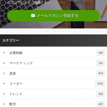
の方は下記よりご登録下さい。
email
メールマガジン登録する
カテゴリー
keyboard_arrow_down
企業戦略
593
keyboard_arrow_down
マーケティング
151
keyboard_arrow_down
資産
674
keyboard_arrow_down
リーダー
1701
keyboard_arrow_down
トレンド
516
keyboard_arrow_down
数字
407