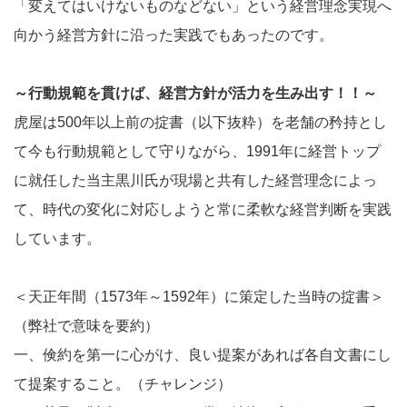
「変えてはいけないものなどない」という経営理念実現へ
向かう経営方針に沿った実践でもあったのです。
～行動規範を貫けば、経営方針が活力を生み出す！！～
虎屋は500年以上前の掟書（以下抜粋）を老舗の矜持とし
て今も行動規範として守りながら、1991年に経営トップ
に就任した当主黒川氏が現場と共有した経営理念によっ
て、時代の変化に対応しようと常に柔軟な経営判断を実践
しています。
＜天正年間（1573年～1592年）に策定した当時の掟書＞
（弊社で意味を要約）
一、倹約を第一に心がけ、良い提案があれば各自文書にし
て提案すること。（チャレンジ）