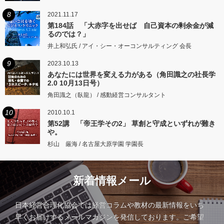
8
2021.11.17
第184話 「大赤字を出せば 自己資本の剰余金が減
るのでは？」
井上和弘氏 / アイ・シー・オーコンサルティング 会長
9
2023.10.13
あなたには世界を変える力がある（角田識之の社長学
2.0 10月13日号）
角田識之（臥龍） / 感動経営コンサルタント
10
2010.10.1
第52講 「帝王学その2」 草創と守成といずれが難き
や。
杉山 厳海 / 名古屋大原学園 学園長
新着情報メール
日本経営合理化協会では経営コラムや教材の最新情報をいち
早くお届けするメールマガジンを発信しております。ご希望