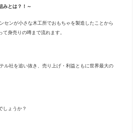
社長のための“全員営業”(30
組みとは？！～
腕をつくる 人と組織を動かす(200)
銀行交渉はこうしなさい！(12)
高橋一
行動科学マネジメント(5)
の社長のビジョン実現道場(10)
ャンセンが小さな木工所でおもちゃを製造したことから
って身売りの噂まで流れます。
マテル社を追い抜き、売り上げ・利益ともに世界最大の
でしょうか？