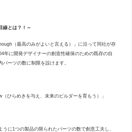
目線とは？！～
good enough（最高のみがよいと言える）」に沿って同社が存
04年に開発デザイナーの創造性確保のための既存の自
内パーツの数に制限を設けます。
rs of tomorrow（ひらめきを与え、未来のビルダーを育もう）」
ように1つの製品の限られたパーツの数で創意工夫し、