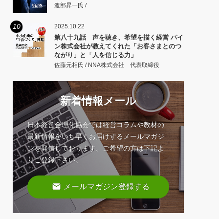
渡部昇一氏 /
10
2025.10.22
第八十九話 声を聴き、希望を描く経営 パイ
ン株式会社が教えてくれた「お客さまとのつ
ながり」と「人を信じる力」
佐藤元相氏 / NNA株式会社 代表取締役
新着情報メール
日本経営合理化協会では経営コラムや教材の
最新情報をいち早くお届けするメールマガジ
ンを発信しております。ご希望の方は下記よ
りご登録下さい。
email
メールマガジン登録する