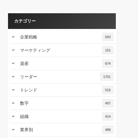
カテゴリー
keyboard_arrow_down
企業戦略
593
keyboard_arrow_down
マーケティング
151
keyboard_arrow_down
資産
674
keyboard_arrow_down
リーダー
1701
keyboard_arrow_down
トレンド
516
keyboard_arrow_down
数字
407
keyboard_arrow_down
組織
414
keyboard_arrow_down
業界別
489