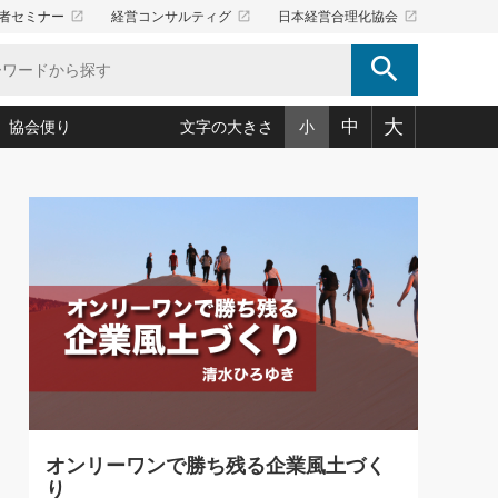
launch
launch
launch
者セミナー
経営コンサルティグ
日本経営合理化協会
search
大
中
協会便り
文字の大きさ
小
5)
況は会社守成の好機(38)
ころ心平の ──社長のための「か・ら・だマネジメント」
「愛読者通信」著者インタビュー(44)
34)
思われる 気配りの達人(127)
人間力の磨き方」(86)
ビジネス見聞録 経営ニュース(100)
タルＡＶを味方に！新・仕事術(180)
0)
り(210)
(92)
え 東洋思想に学ぶ経営学(132)
作間信司の経営無形庵(けいえいむぎょうあん)(166)
ー脳の鍛え方(32)
もっとみる
026.08.5
)
識(57)
指導者たち」(32)
経営セミナー情報局(1)
86回 「言葉狩り」
ンを楽しむ基礎レッスン(12)
ーイング経営入
教育の決め手(203)
略”(30)
繁栄への着眼点 牟田太陽(76)
！社長が読むべき今月の4冊(88)
て」(38)
講話を聞いて学ぼう 実学・耳学・磨く「ミミガク」のすすめ
で楽しむ読書術(162)
(7)
ランク上の手紙・メール術(100)
「氣」(30)
オンリーワンで勝ち残る企業風土づく
ミどこ
00)
り
スポーツ・ビジネスに学ぶ心理学(98)