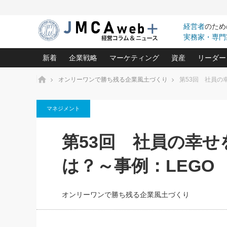
経営者
のため
実務家・専門
新着
企業戦略
マーケティング
資産
リーダー
ホーム
オンリーワンで勝ち残る企業風土づくり
第53回 社員の
中小企業の「１位づくり」戦略(96)
ネット戦略成功の秘訣 圧倒的に儲か
あなたの会社と資
オンリ
マネジメント
利益を最大化する「業務改善」横田尚哉氏(5)
ビジネスを一瞬で制する！一流グロ
どうなる金融業界
ビジネ
る“社長の戦略印象リスクマネジメント
(446)
強い会社を築く ビジネス・クリニック(240)
中国経済の最新動
第53回 社員の幸
ロングセラーの玉手箱(9)
ピョー
2026.08.7
2026.08.7
日本レーザー「人を大切にしながら利益を上げ
事業承継の前に
相談15：銀行がやたらと固定金
第153回「内需企業があっと
(3)
大復活＆快進撃！ユニバーサルスタ
きたいコト(12)
指導者た
は？～事例：LEGO
利を勧めてきます！やはり固定
う間にグローバル成長企業に
は(5)
がよいのでしょうか！
FOOD & LIFE COMPANIES
武器としてのM&A入門(3)
会社と社長のため
朝礼・
最高の自分を表現する 成功イメージ戦
社長のための“儲かる通販”戦略視点(151)
深読み企業分析(1
楠木建の
オンリーワンで勝ち残る企業風土づくり
酒井光雄 成功事例に学ぶ繁栄企業の
継続経営 百話百行(85)
次もあ
野田久美子 香港ビジネス成功法(10)
社長の口