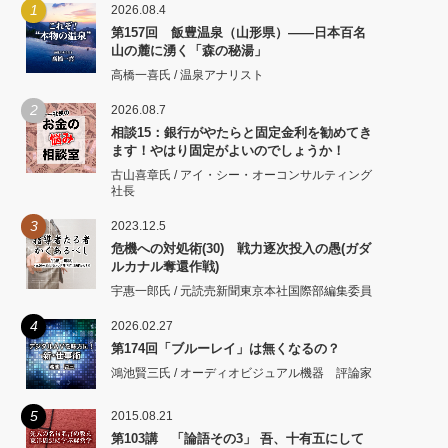
1
2026.08.4
第157回 飯豊温泉（山形県）――日本百名
山の麓に湧く「森の秘湯」
高橋一喜氏 / 温泉アナリスト
2
2026.08.7
相談15：銀行がやたらと固定金利を勧めてき
ます！やはり固定がよいのでしょうか！
古山喜章氏 / アイ・シー・オーコンサルティング
社長
3
2023.12.5
危機への対処術(30) 戦力逐次投入の愚(ガダ
ルカナル奪還作戦)
宇惠一郎氏 / 元読売新聞東京本社国際部編集委員
4
2026.02.27
第174回「ブルーレイ」は無くなるの？
鴻池賢三氏 / オーディオビジュアル機器 評論家
5
2015.08.21
第103講 「論語その3」 吾、十有五にして