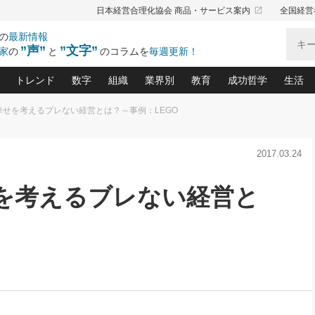
launch
日本経営合理化協会 商品・サービス案内
全国経営
の
最新情報
”声”
”文字”
家
の
と
のコラムを
毎週更新！
トレンド
数字
組織
業界別
教育
成功哲学
生活
幸せを考えるブレない経営とは？～事例：LEGO
る仕組みづくり講座(12)
産を守る一手(171)
ーワンで勝ち残る企業風土づくり(54)
《ニューヨーク発》ビジネスリーダーの先読み: 最新トレンド
オーナー社長の「お金の悩み相談室」(15)
「賃金の誤解」(135)
なぜ、トヨタ式で会社が伸びるのか？(
“出来る”管理職の条件(62)
中国哲学に学ぶ 不
おの
と戦略拠点(9)
(50)
2017.03.24
ーバル経営者は知ってい
(39)
スリーダー×次の一手「牟田太陽の社長業ネクスト」
おカネが残る決算書にするために、やっておきたいこと(
中小企業の新たな法律リスク(178)
売れる住宅を創る 100の視点(100)
あなただからお願いしたいと
令和時代の「社長の
”(9)
「社長の繁盛トレンド通信」(90)
デジ
向(204)
会社を守り抜くための緊急対策(100)
職場の生産性を下げるハラスメントの予防策(1
大久保一彦の“流行る”お店の仕組みづく
クレーム対応 実践マニュアル
先人の名句名言の教
せを考えるブレない経営と
トル・F・グジバチの『経営戦略の新常識』(12)
北村森の「今月のヒット商品」(109)
リーダ
2026.08.5
2
る経営」の極意
、決めておきたい、知っておきたい、やってお
強い決算書の会社はココが違う！(36)
賃金決定の定石(68)
柿内幸夫─社長のための現場改善(174
クレーム対応の新知識と新常
渡部昇一の「日本の
い
第109話 伝統的産品を21世紀
第
ジオジャパンの成功要因と
る者かくあるべし(635)
次の売れ筋をつかむ術(102)
ワイ
」
に生かし切る！
損益分岐点を下げる、Ｐ／Ｌ不況時代の新戦略(12)
顧客・社員・社会から支持される「ウェルビ
デキル社員に育てる！ 社員
経営に活かす“十八史
の資産管理講座(95)
会議での「社長の３分間スピーチ」ネタ帳(159)
社長のメシの種 4.0(206)
門」(23)
必読
2026.08.5
新・会計経営と実学(37)
東川鷹年の「中小企業の人育
略(77)
53)
「経営知になる考え方」(57)
眼と耳
朝礼・会議での「社長の３分間
決算書の“見える化”術(12)
業績アップにつながる！ワン
スピーチ」ネタ帳（2026年8月5
ブランド戦略(39)
日号）
なたにお願いしたいと思われる「一流の仕事術」(28)
社長の
賢い社長の「経理財務の見どころ・勘どころ・ツッコ
欧米資産家に学ぶ二世教育(1
ぐせ経営哲学(100)
ろ」(149)
米国