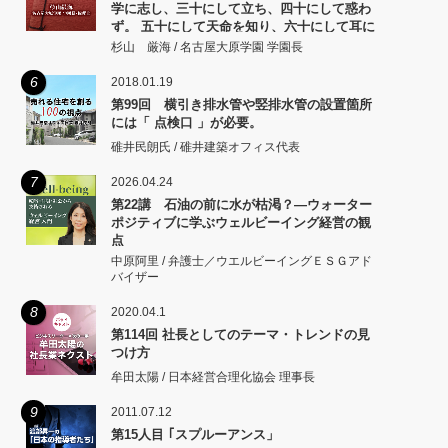
学に志し、三十にして立ち、四十にして惑わ
ず。 五十にして天命を知り、六十にして耳に
従い、 七十にして心の欲するところに従いて
杉山 厳海 / 名古屋大原学園 学園長
矩をこえず。
6
2018.01.19
第99回 横引き排水管や竪排水管の設置箇所
には「 点検口 」が必要。
碓井民朗氏 / 碓井建築オフィス代表
7
2026.04.24
第22講 石油の前に水が枯渇？―ウォーター
ポジティブに学ぶウェルビーイング経営の観
点
中原阿里 / 弁護士／ウエルビーイングＥＳＧアド
バイザー
8
2020.04.1
第114回 社長としてのテーマ・トレンドの見
つけ方
牟田太陽 / 日本経営合理化協会 理事長
9
2011.07.12
第15人目 ｢スプルーアンス」