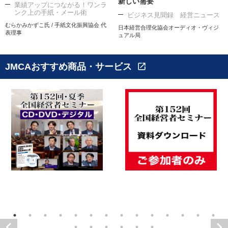
新しい需要
業績アップにつながる！ワンラ
ンク上の手紙・メール術
ビジネス見聞録 経営ニュース
むらかみかずこ氏 / 手紙文化振興協会 代
日本経営合理化協会オーディオ・ヴィジ
表理事
ュアル局
JMCAおすすめ商品・サービス
open_in_new