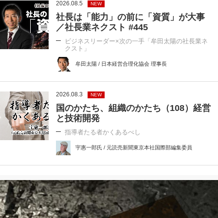
2026.08.5
NEW
社長は「能力」の前に「資質」が大事
／社長業ネクスト #445
ビジネスリーダー×次の一手「牟田太陽の社長業ネ
クスト」
牟田太陽 / 日本経営合理化協会 理事長
2026.08.3
NEW
国のかたち、組織のかたち（108）経営
と技術開発
指導者たる者かくあるべし
宇惠一郎氏 / 元読売新聞東京本社国際部編集委員