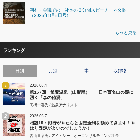
朝礼・会議での「社長の３分間スピーチ」ネタ帳
（2026年8月5日号）
もっと見る
ランキング
日別
月別
本
収録物
1
2026.08.4
第157回 飯豊温泉（山形県）――日本百名山の麓に
湧く「森の秘湯」
高橋一喜氏 / 温泉アナリスト
2
2026.08.7
相談15：銀行がやたらと固定金利を勧めてきます！や
はり固定がよいのでしょうか！
古山喜章氏 / アイ・シー・オーコンサルティング社長