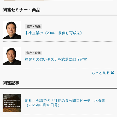
関連セミナー・商品
音声・映像
中小企業の《20年・前倒し育成法》
音声・映像
顧客との強いキズナを武器に戦う経営
もっと見る
open_in_new
関連記事
朝礼・会議での「社長の３分間スピーチ」ネタ帳
（2026年3月18日号）