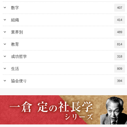
keyboard_arrow_down
数字
407
keyboard_arrow_down
組織
414
keyboard_arrow_down
業界別
489
keyboard_arrow_down
教育
814
keyboard_arrow_down
成功哲学
318
keyboard_arrow_down
生活
809
keyboard_arrow_down
協会便り
394