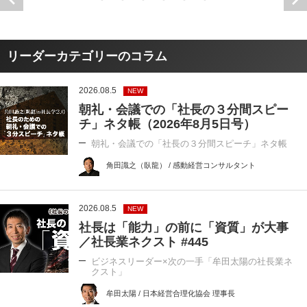
リーダーカテゴリーのコラム
2026.08.5
NEW
朝礼・会議での「社長の３分間スピー
チ」ネタ帳（2026年8月5日号）
朝礼・会議での「社長の３分間スピーチ」ネタ帳
角田識之（臥龍） / 感動経営コンサルタント
2026.08.5
NEW
社長は「能力」の前に「資質」が大事
／社長業ネクスト #445
ビジネスリーダー×次の一手「牟田太陽の社長業ネ
クスト」
牟田太陽 / 日本経営合理化協会 理事長