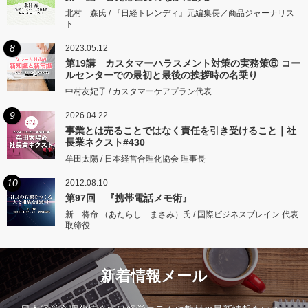
北村 森氏 / 『日経トレンディ』元編集長／商品ジャーナリス
ト
8
2023.05.12
第19講 カスタマーハラスメント対策の実務策⑥ コー
ルセンターでの最初と最後の挨拶時の名乗り
中村友妃子 / カスタマーケアプラン代表
9
2026.04.22
事業とは売ることではなく責任を引き受けること｜社
長業ネクスト#430
牟田太陽 / 日本経営合理化協会 理事長
10
2012.08.10
第97回 『携帯電話メモ術』
新 将命 （あたらし まさみ）氏 / 国際ビジネスブレイン 代表
取締役
新着情報メール