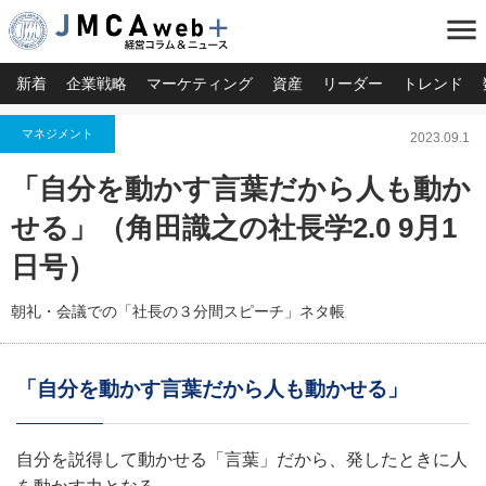
menu
新着
企業戦略
マーケティング
資産
リーダー
トレンド
マネジメント
2023.09.1
「自分を動かす言葉だから人も動か
せる」（角田識之の社長学2.0 9月1
日号）
朝礼・会議での「社長の３分間スピーチ」ネタ帳
「自分を動かす言葉だから人も動かせる」
自分を説得して動かせる「言葉」だから、発したときに人