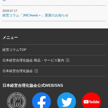
2026.07.17
経営コラム「JMCAweb＋」更新のお知らせ
メニュー
経営コラムTOP
exit_to_app
日本経営合理化協会 商品・サービス案内
exit_to_app
日本経営合理化協会
日本経営合理化協会
公式WEB/SNS