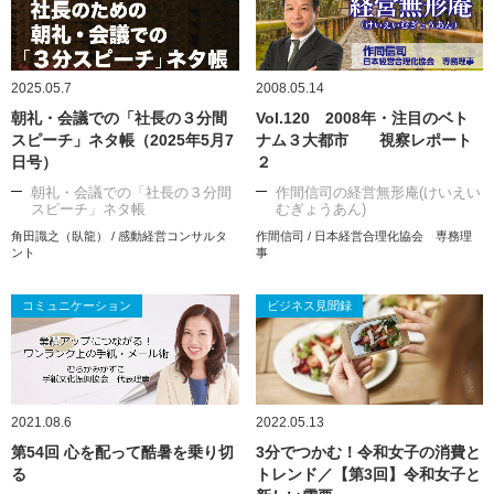
2025.05.7
2008.05.14
朝礼・会議での「社長の３分間
Vol.120 2008年・注目のベト
スピーチ」ネタ帳（2025年5月7
ナム３大都市 視察レポート
日号）
２
朝礼・会議での「社長の３分間
作間信司の経営無形庵(けいえい
スピーチ」ネタ帳
むぎょうあん)
角田識之（臥龍） / 感動経営コンサルタ
作間信司 / 日本経営合理化協会 専務理
ント
事
コミュニケーション
ビジネス見聞録
2021.08.6
2022.05.13
第54回 心を配って酷暑を乗り切
3分でつかむ！令和女子の消費と
る
トレンド／【第3回】令和女子と