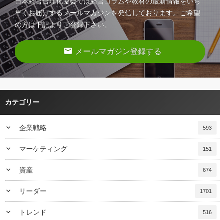
日本経営合理化協会では経営コラムや教材の最新情報をいち
早くお届けするメールマガジンを発信しております。ご希望
の方は下記よりご登録下さい。
email
メールマガジン登録する
カテゴリー
keyboard_arrow_down
企業戦略
593
keyboard_arrow_down
マーケティング
151
keyboard_arrow_down
資産
674
keyboard_arrow_down
リーダー
1701
keyboard_arrow_down
トレンド
516