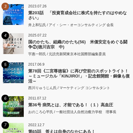
3
2023.07.26
第203話 「投資育成会社に株式を持たすのはやめな
さい」
井上和弘氏 / アイ・シー・オーコンサルティング 会長
4
2025.07.22
国のかたち、組織のかたち(56) 米価安定をめぐる闘
争②(徳川吉宗 中)
宇惠一郎氏 / 元読売新聞東京本社国際部編集委員
5
2017.06.9
第78回《二宮尊徳翁》に再び空前のスポットライト！
～ミュージカル「KINJIRO!」・記念館開館・銅像も復
活～
西川りゅうじん氏 / マーケティング コンサルタント
6
2011.07.12
第36号 病気とは、才能である！（１）高血圧
おのころ心平氏 / 一般社団法人自然治癒力学校 理事長
7
2022.12.7
第65話 答えは自身のなかにある！