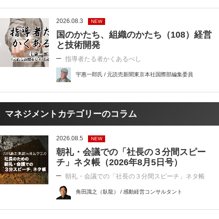
2026.08.3
NEW
国のかたち、組織のかたち（108）経営
と技術開発
指導者たる者かくあるべし
宇惠一郎氏 / 元読売新聞東京本社国際部編集委員
マネジメントカテゴリーのコラム
2026.08.5
NEW
朝礼・会議での「社長の３分間スピー
チ」ネタ帳（2026年8月5日号）
朝礼・会議での「社長の３分間スピーチ」ネタ帳
角田識之（臥龍） / 感動経営コンサルタント