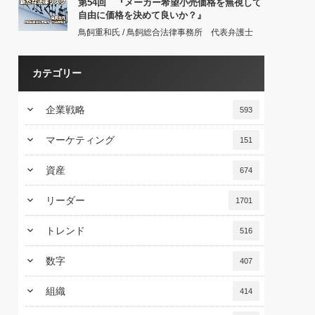
第54回 『メーカー希望小売価格を無視して
自由に価格を決めて良いか？』
鳥飼重和氏 / 鳥飼総合法律事務所 代表弁護士
カテゴリー
keyboard_arrow_down
企業戦略
593
keyboard_arrow_down
マーケティング
151
keyboard_arrow_down
資産
674
keyboard_arrow_down
リーダー
1701
keyboard_arrow_down
トレンド
516
keyboard_arrow_down
数字
407
keyboard_arrow_down
組織
414