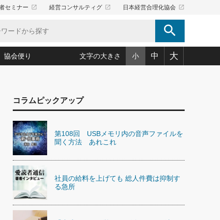
launch
launch
launch
者セミナー
経営コンサルティグ
日本経営合理化協会
search
大
中
協会便り
文字の大きさ
小
5)
況は会社守成の好機(38)
ころ心平の ──社長のための「か・ら・だマネジメント」
「愛読者通信」著者インタビュー(44)
コラムピックアップ
34)
思われる 気配りの達人(127)
人間力の磨き方」(86)
ビジネス見聞録 経営ニュース(100)
タルＡＶを味方に！新・仕事術(180)
0)
り(210)
(92)
え 東洋思想に学ぶ経営学(132)
作間信司の経営無形庵(けいえいむぎょうあん)(166)
第108回 USBメモリ内の音声ファイルを
ー脳の鍛え方(32)
もっとみる
026.08.5
聞く方法 あれこれ
)
識(57)
指導者たち」(32)
経営セミナー情報局(1)
86回 「言葉狩り」
ンを楽しむ基礎レッスン(12)
ーイング経営入
教育の決め手(203)
略”(30)
繁栄への着眼点 牟田太陽(76)
！社長が読むべき今月の4冊(88)
て」(38)
講話を聞いて学ぼう 実学・耳学・磨く「ミミガク」のすすめ
社員の給料を上げても 総人件費は抑制す
で楽しむ読書術(162)
(7)
る急所
ランク上の手紙・メール術(100)
「氣」(30)
ミどこ
00)
スポーツ・ビジネスに学ぶ心理学(98)