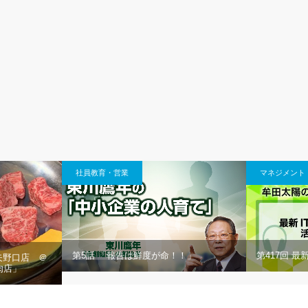
社員教育・営業
マネジメント
第5話 「報告は鮮度が命！！」
第417回 
矢野口店 ＠
肉店」