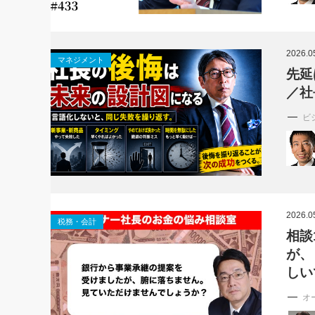
2026.0
マネジメント
先延
／社
ビ
2026.0
税務・会計
相談
が、
しい
オ