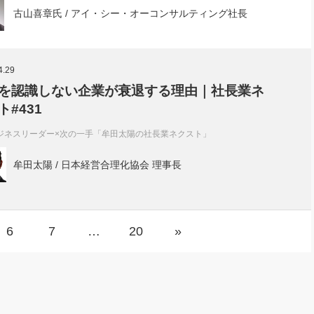
古山喜章氏 / アイ・シー・オーコンサルティング社長
4.29
を認識しない企業が衰退する理由｜社長業ネ
ト#431
ジネスリーダー×次の一手「牟田太陽の社長業ネクスト」
牟田太陽 / 日本経営合理化協会 理事長
6
7
…
20
»