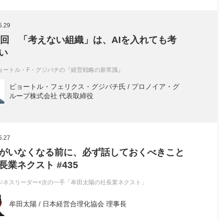
5.29
2回 「考えない組織」は、AIを入れても考
い
ョートル・F・グジバチの『経営戦略の新常識』
ピョートル・フェリクス・グジバチ氏 / プロノイア・グ
ループ株式会社 代表取締役
5.27
がいなくなる前に、必ず話しておくべきこと
長業ネクスト #435
ジネスリーダー×次の一手「牟田太陽の社長業ネクスト」
牟田太陽 / 日本経営合理化協会 理事長