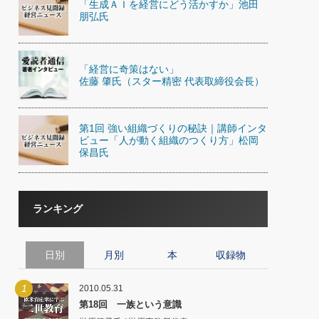
「生成ＡＩを経営にどう活かすか」池田
)
朋弘氏
喜の『これぞ！"本物の温泉"』(157)
「経営に奇策はない」
佐藤 肇氏（スター精密 代表取締役会長）
第1回 強い組織づくりの秘訣｜講師インタ
ビュー「人が動く組織のつくり方」松岡
保昌氏
ランキング
日別
月別
本
収録物
1
2010.05.31
第18回 一族という意識