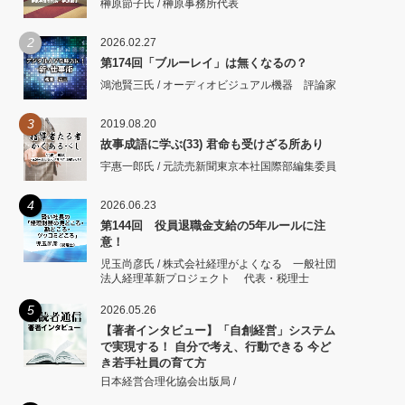
榊原節子氏 / 榊原事務所代表
2
2026.02.27
第174回「ブルーレイ」は無くなるの？
鴻池賢三氏 / オーディオビジュアル機器 評論家
3
2019.08.20
故事成語に学ぶ(33) 君命も受けざる所あり
宇惠一郎氏 / 元読売新聞東京本社国際部編集委員
4
2026.06.23
第144回 役員退職金支給の5年ルールに注
意！
児玉尚彦氏 / 株式会社経理がよくなる 一般社団
法人経理革新プロジェクト 代表・税理士
5
2026.05.26
【著者インタビュー】「自創経営」システム
で実現する！ 自分で考え、行動できる 今ど
き若手社員の育て方
日本経営合理化協会出版局 /