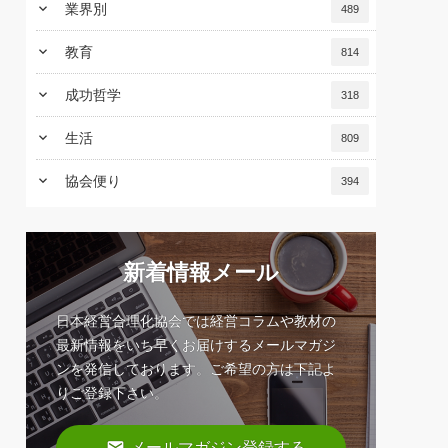
keyboard_arrow_down
業界別
489
keyboard_arrow_down
教育
814
keyboard_arrow_down
成功哲学
318
keyboard_arrow_down
生活
809
keyboard_arrow_down
協会便り
394
新着情報メール
日本経営合理化協会では経営コラムや教材の
最新情報をいち早くお届けするメールマガジ
ンを発信しております。ご希望の方は下記よ
りご登録下さい。
email
メールマガジン登録する