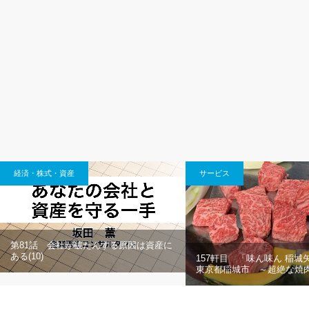
経済・株式・資産
サービス
第81話 会社が破たんする原因は資産に
ある(10)
157軒目 「味ん味ん 稲城
東京都稲城市 ～超絶な焼