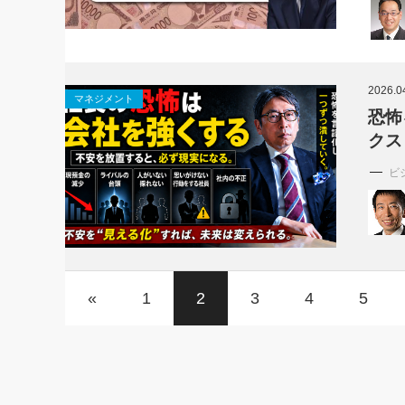
2026.0
マネジメント
恐怖
クス
ビ
«
1
2
3
4
5