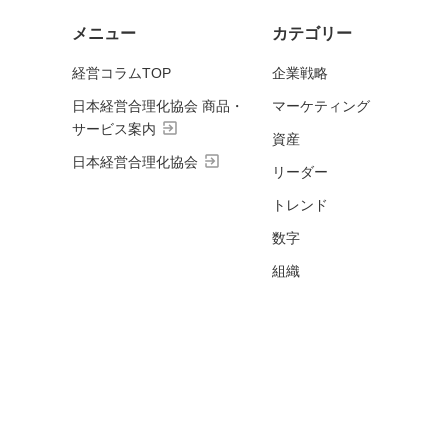
メニュー
カテゴリー
経営コラムTOP
企業戦略
日本経営合理化協会 商品・
マーケティング
exit_to_app
サービス案内
資産
exit_to_app
日本経営合理化協会
リーダー
トレンド
数字
組織