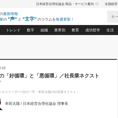
launch
日本経営合理化協会 商品・サービス案内
全国経営
の
最新情報
”声”
”文字”
家
の
と
のコラムを
毎週更新！
トレンド
数字
組織
業界別
教育
成功哲学
生活
る仕組みづくり講座(12)
産を守る一手(171)
ーワンで勝ち残る企業風土づくり(54)
《ニューヨーク発》ビジネスリーダーの先読み: 最新トレンド
オーナー社長の「お金の悩み相談室」(15)
「賃金の誤解」(135)
なぜ、トヨタ式で会社が伸びるのか？(
“出来る”管理職の条件(62)
中国哲学に学ぶ 不
おの
と戦略拠点(9)
(50)
ーバル経営者は知ってい
(39)
スリーダー×次の一手「牟田太陽の社長業ネクスト」
おカネが残る決算書にするために、やっておきたいこと(
中小企業の新たな法律リスク(178)
売れる住宅を創る 100の視点(100)
あなただからお願いしたいと
令和時代の「社長の
”(9)
「社長の繁盛トレンド通信」(90)
デジ
6.10
向(204)
会社を守り抜くための緊急対策(100)
職場の生産性を下げるハラスメントの予防策(1
大久保一彦の“流行る”お店の仕組みづく
クレーム対応 実践マニュアル
先人の名句名言の教
トル・F・グジバチの『経営戦略の新常識』(12)
北村森の「今月のヒット商品」(109)
リーダ
2026.08.5
2
の「好循環」と「悪循環」／社長業ネクスト
る経営」の極意
、決めておきたい、知っておきたい、やってお
強い決算書の会社はココが違う！(36)
賃金決定の定石(68)
柿内幸夫─社長のための現場改善(174
クレーム対応の新知識と新常
渡部昇一の「日本の
い
第109話 伝統的産品を21世紀
第
7
ジオジャパンの成功要因と
る者かくあるべし(635)
次の売れ筋をつかむ術(102)
ワイ
」
に生かし切る！
損益分岐点を下げる、Ｐ／Ｌ不況時代の新戦略(12)
顧客・社員・社会から支持される「ウェルビ
デキル社員に育てる！ 社員
経営に活かす“十八史
の資産管理講座(95)
会議での「社長の３分間スピーチ」ネタ帳(159)
社長のメシの種 4.0(206)
門」(23)
必読
ジネスリーダー×次の一手「牟田太陽の社長業ネクスト」
2026.08.5
新・会計経営と実学(37)
東川鷹年の「中小企業の人育
略(77)
53)
「経営知になる考え方」(57)
眼と耳
朝礼・会議での「社長の３分間
牟田太陽 / 日本経営合理化協会 理事長
決算書の“見える化”術(12)
業績アップにつながる！ワン
スピーチ」ネタ帳（2026年8月5
ブランド戦略(39)
日号）
なたにお願いしたいと思われる「一流の仕事術」(28)
社長の
賢い社長の「経理財務の見どころ・勘どころ・ツッコ
欧米資産家に学ぶ二世教育(1
ぐせ経営哲学(100)
ろ」(149)
米国