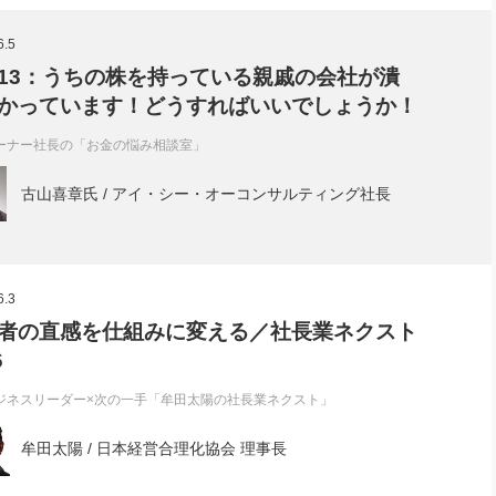
社長のための“全員営業”(30
腕をつくる 人と組織を動かす(200)
銀行交渉はこうしなさい！(12)
高橋一
6.5
行動科学マネジメント(5)
の社長のビジョン実現道場(10)
13：うちの株を持っている親戚の会社が潰
かっています！どうすればいいでしょうか！
ーナー社長の「お金の悩み相談室」
古山喜章氏 / アイ・シー・オーコンサルティング社長
6.3
者の直感を仕組みに変える／社長業ネクスト
6
ジネスリーダー×次の一手「牟田太陽の社長業ネクスト」
牟田太陽 / 日本経営合理化協会 理事長