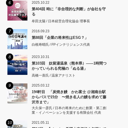
6
2025.10.22
第404回 時に「非合理的な判断」が会社を守
る
牟田太陽 / 日本経営合理化協会 理事長
7
2016.09.23
第88回「企業の将来性はESG？」
白根寿晴氏 / FPインテリジェンス代表
8
2023.10.31
第103回 奴留湯温泉（熊本県）――1時間つ
かっていられる究極の「ぬる湯」
高橋一喜氏 / 温泉アナリスト
9
2025.03.12
194軒目 「炭焼き鰻 かわ富士 @湘南台駅
からバスで15分 〜焼き名人の鰻を求めて藤
沢市まで」
大久保一彦氏 / 日本の将来のために創業・第二創
業・イノベーションを支援する有限会社 代表
10
2021.05.11