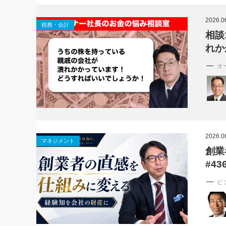
社長の右
2026.0
税務・会計
酒井英之
相談
れか
オ
2026.0
マネジメント
創業
#43
ビ