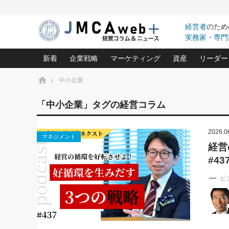
経営者
のため
実務家・専門
新着
企業戦略
マーケティング
資産
リーダー
ホーム
中小企業
中小企業の「１位づくり」戦略(96)
ネット戦略成功の秘訣 圧倒的に儲か
あなたの会社と資
オンリ
「中小企業」タグの経営コラム
利益を最大化する「業務改善」横田尚哉氏(5)
ビジネスを一瞬で制する！一流グロ
どうなる金融業界
ビジネ
る“社長の戦略印象リスクマネジメント
(446)
2026.0
強い会社を築く ビジネス・クリニック(240)
中国経済の最新動
マネジメント
ロングセラーの玉手箱(9)
ピョー
2026.08.7
2026.08.7
経営
日本レーザー「人を大切にしながら利益を上げ
事業承継の前に
相談15：銀行がやたらと固定金
第153回「内需企業があっと
#43
(3)
大復活＆快進撃！ユニバーサルスタ
きたいコト(12)
指導者た
利を勧めてきます！やはり固定
う間にグローバル成長企業に
は(5)
がよいのでしょうか！
FOOD & LIFE COMPANIES
武器としてのM&A入門(3)
会社と社長のため
朝礼・
ビ
最高の自分を表現する 成功イメージ戦
社長のための“儲かる通販”戦略視点(151)
深読み企業分析(1
楠木建の
酒井光雄 成功事例に学ぶ繁栄企業の
継続経営 百話百行(85)
次もあ
野田久美子 香港ビジネス成功法(10)
社長の口