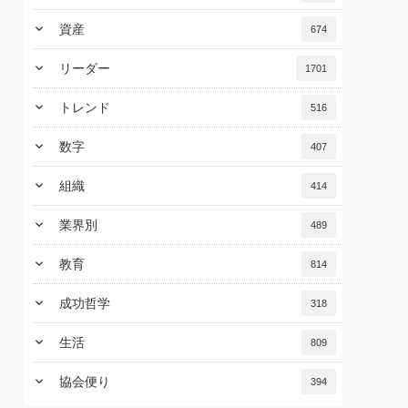
keyboard_arrow_down
資産
674
keyboard_arrow_down
リーダー
1701
keyboard_arrow_down
トレンド
516
keyboard_arrow_down
数字
407
keyboard_arrow_down
組織
414
keyboard_arrow_down
業界別
489
keyboard_arrow_down
教育
814
keyboard_arrow_down
成功哲学
318
keyboard_arrow_down
生活
809
keyboard_arrow_down
協会便り
394