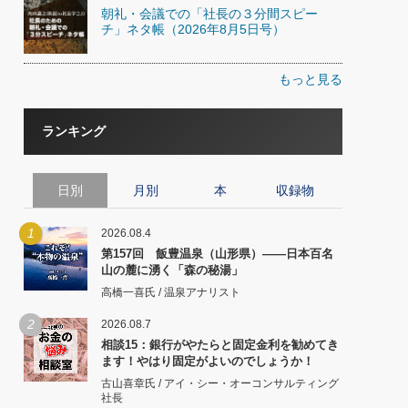
朝礼・会議での「社長の３分間スピー
チ」ネタ帳（2026年8月5日号）
もっと見る
ランキング
日別
月別
本
収録物
1
2026.08.4
第157回 飯豊温泉（山形県）――日本百名
山の麓に湧く「森の秘湯」
高橋一喜氏 / 温泉アナリスト
2
2026.08.7
相談15：銀行がやたらと固定金利を勧めてき
ます！やはり固定がよいのでしょうか！
古山喜章氏 / アイ・シー・オーコンサルティング
社長