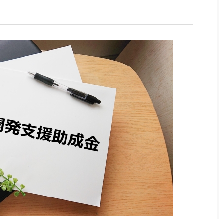
社長のための“全員営業”(30
腕をつくる 人と組織を動かす(200)
銀行交渉はこうしなさい！(12)
高橋一
行動科学マネジメント(5)
の社長のビジョン実現道場(10)