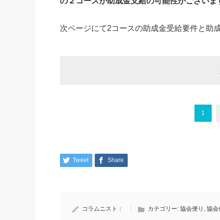
の２コースが助成金支給の可能性がございま
次ページにて2コースの助成金受給要件と助
1
Tweet
Share
コラムニスト：
カテゴリー:
協会便り
,
協会