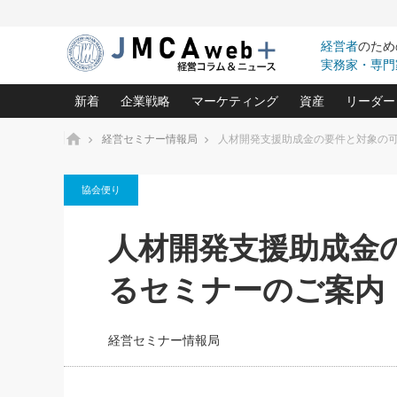
経営者
のため
実務家・専門
新着
企業戦略
マーケティング
資産
リーダー
ホーム
経営セミナー情報局
人材開発支援助成金の要件と対象の
中小企業の「１位づくり」戦略(96)
ネット戦略成功の秘訣 圧倒的に儲か
あなたの会社と資
オンリ
協会便り
利益を最大化する「業務改善」横田尚哉氏(5)
ビジネスを一瞬で制する！一流グロ
どうなる金融業界
ビジネ
る“社長の戦略印象リスクマネジメント
(446)
強い会社を築く ビジネス・クリニック(240)
中国経済の最新動
人材開発支援助成金
ロングセラーの玉手箱(9)
ピョー
2026.08.7
2026.08.7
日本レーザー「人を大切にしながら利益を上げ
事業承継の前に
相談15：銀行がやたらと固定金
第153回「内需企業があっと
(3)
大復活＆快進撃！ユニバーサルスタ
きたいコト(12)
指導者た
るセミナーのご案内
利を勧めてきます！やはり固定
う間にグローバル成長企業に
は(5)
がよいのでしょうか！
FOOD & LIFE COMPANIES
武器としてのM&A入門(3)
会社と社長のため
朝礼・
最高の自分を表現する 成功イメージ戦
社長のための“儲かる通販”戦略視点(151)
深読み企業分析(1
楠木建の
経営セミナー情報局
酒井光雄 成功事例に学ぶ繁栄企業の
継続経営 百話百行(85)
次もあ
野田久美子 香港ビジネス成功法(10)
社長の口