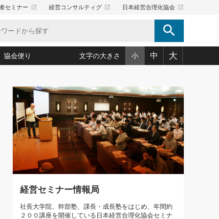
launch
launch
launch
者セミナー
経営コンサルティグ
日本経営合理化協会
search
大
中
協会便り
文字の大きさ
小
5)
況は会社守成の好機(38)
ころ心平の ──社長のための「か・ら・だマネジメント」
「愛読者通信」著者インタビュー(44)
34)
思われる 気配りの達人(127)
人間力の磨き方」(86)
ビジネス見聞録 経営ニュース(100)
タルＡＶを味方に！新・仕事術(180)
0)
り(210)
(92)
え 東洋思想に学ぶ経営学(132)
作間信司の経営無形庵(けいえいむぎょうあん)(166)
ー脳の鍛え方(32)
もっとみる
026.08.5
)
識(57)
指導者たち」(32)
経営セミナー情報局(1)
86回 「言葉狩り」
ンを楽しむ基礎レッスン(12)
ーイング経営入
教育の決め手(203)
略”(30)
繁栄への着眼点 牟田太陽(76)
！社長が読むべき今月の4冊(88)
て」(38)
講話を聞いて学ぼう 実学・耳学・磨く「ミミガク」のすすめ
で楽しむ読書術(162)
(7)
経営セミナー情報局
ランク上の手紙・メール術(100)
「氣」(30)
社長大学院、幹部塾、課長・成長塾をはじめ、年間約
ミどこ
00)
２００講座を開催している日本経営合理化協会セミナ
スポーツ・ビジネスに学ぶ心理学(98)