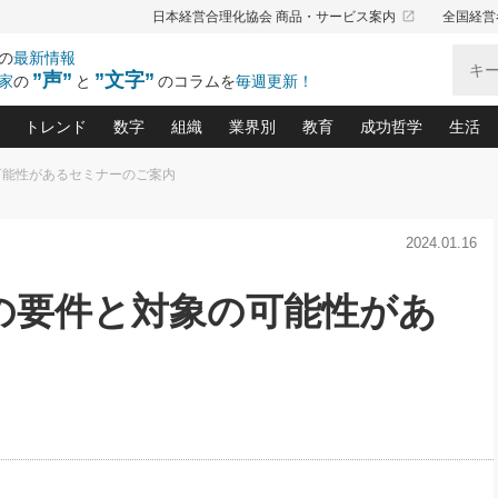
launch
日本経営合理化協会 商品・サービス案内
全国経営
の
最新情報
”声”
”文字”
家
の
と
のコラムを
毎週更新！
トレンド
数字
組織
業界別
教育
成功哲学
生活
可能性があるセミナーのご案内
る仕組みづくり講座(12)
産を守る一手(171)
ーワンで勝ち残る企業風土づくり(54)
《ニューヨーク発》ビジネスリーダーの先読み: 最新トレンド
オーナー社長の「お金の悩み相談室」(15)
「賃金の誤解」(135)
なぜ、トヨタ式で会社が伸びるのか？(
“出来る”管理職の条件(62)
中国哲学に学ぶ 不
おの
と戦略拠点(9)
(50)
2024.01.16
ーバル経営者は知ってい
(39)
スリーダー×次の一手「牟田太陽の社長業ネクスト」
おカネが残る決算書にするために、やっておきたいこと(
中小企業の新たな法律リスク(178)
売れる住宅を創る 100の視点(100)
あなただからお願いしたいと
令和時代の「社長の
”(9)
「社長の繁盛トレンド通信」(90)
デジ
向(204)
会社を守り抜くための緊急対策(100)
職場の生産性を下げるハラスメントの予防策(1
大久保一彦の“流行る”お店の仕組みづく
クレーム対応 実践マニュアル
先人の名句名言の教
の要件と対象の可能性があ
トル・F・グジバチの『経営戦略の新常識』(12)
北村森の「今月のヒット商品」(109)
リーダ
2026.08.5
2
る経営」の極意
、決めておきたい、知っておきたい、やってお
強い決算書の会社はココが違う！(36)
賃金決定の定石(68)
柿内幸夫─社長のための現場改善(174
クレーム対応の新知識と新常
渡部昇一の「日本の
い
第109話 伝統的産品を21世紀
第
ジオジャパンの成功要因と
る者かくあるべし(635)
次の売れ筋をつかむ術(102)
ワイ
」
に生かし切る！
損益分岐点を下げる、Ｐ／Ｌ不況時代の新戦略(12)
顧客・社員・社会から支持される「ウェルビ
デキル社員に育てる！ 社員
経営に活かす“十八史
の資産管理講座(95)
会議での「社長の３分間スピーチ」ネタ帳(159)
社長のメシの種 4.0(206)
門」(23)
必読
2026.08.5
新・会計経営と実学(37)
東川鷹年の「中小企業の人育
略(77)
53)
「経営知になる考え方」(57)
眼と耳
朝礼・会議での「社長の３分間
決算書の“見える化”術(12)
業績アップにつながる！ワン
スピーチ」ネタ帳（2026年8月5
ブランド戦略(39)
日号）
なたにお願いしたいと思われる「一流の仕事術」(28)
社長の
賢い社長の「経理財務の見どころ・勘どころ・ツッコ
欧米資産家に学ぶ二世教育(1
ぐせ経営哲学(100)
ろ」(149)
米国