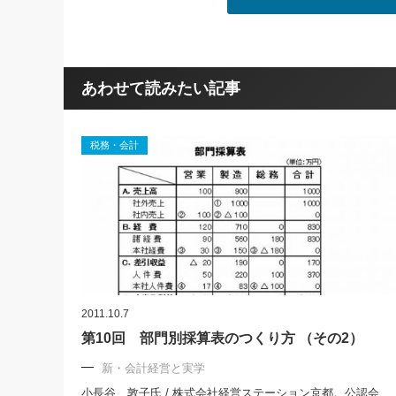
あわせて読みたい記事
税務・会計
2011.10.7
第10回 部門別採算表のつくり方 （その2）
新・会計経営と実学
小長谷 敦子氏 / 株式会社経営ステーション京都。公認会