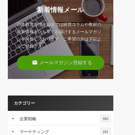
新着情報メール
日本経営合理化協会では経営コラムや教材の
最新情報をいち早くお届けするメールマガジ
ンを発信しております。ご希望の方は下記よ
りご登録下さい。
email
メールマガジン登録する
カテゴリー
keyboard_arrow_down
企業戦略
593
keyboard_arrow_down
マーケティング
151