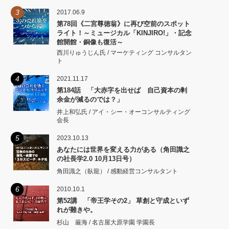
3
2017.06.9
第78回《二宮尊徳翁》に再び空前のスポット
ライト！～ミュージカル「KINJIRO!」・記念
館開館・銅像も復活～
西川りゅうじん氏 / マーケティング コンサルタン
ト
4
2021.11.17
第184話 「大赤字を出せば 自己資本の剰
余金が減るのでは？」
井上和弘氏 / アイ・シー・オーコンサルティング
会長
5
2023.10.13
あなたには世界を変える力がある（角田識之
の社長学2.0 10月13日号）
角田識之（臥龍） / 感動経営コンサルタント
6
2010.10.1
第52講 「帝王学その2」 草創と守成といず
れが難きや。
杉山 厳海 / 名古屋大原学園 学園長