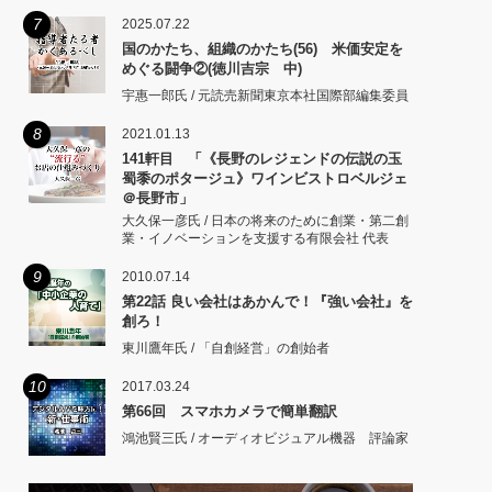
7
2025.07.22
国のかたち、組織のかたち(56) 米価安定を
めぐる闘争②(徳川吉宗 中)
宇惠一郎氏 / 元読売新聞東京本社国際部編集委員
8
2021.01.13
141軒目 「《長野のレジェンドの伝説の玉
蜀黍のポタージュ》ワインビストロベルジェ
＠長野市」
大久保一彦氏 / 日本の将来のために創業・第二創
業・イノベーションを支援する有限会社 代表
9
2010.07.14
第22話 良い会社はあかんで！『強い会社』を
創ろ！
東川鷹年氏 / 「自創経営」の創始者
10
2017.03.24
第66回 スマホカメラで簡単翻訳
鴻池賢三氏 / オーディオビジュアル機器 評論家