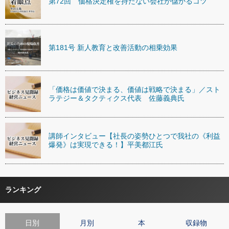
第72回 価格決定権を持たない会社が儲かるコツ
第181号 新人教育と改善活動の相乗効果
「価格は価値で決まる、価値は戦略で決まる」／スト
ラテジー＆タクティクス代表 佐藤義典氏
講師インタビュー【社長の姿勢ひとつで我社の《利益
爆発》は実現できる！】平美都江氏
ランキング
日別
月別
本
収録物