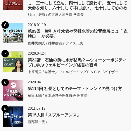
し、三十にして立ち、四十にして惑わず。 五十にして
天命を知り、六十にして耳に従い、 七十にして心の欲
するところに従いて矩をこえず。
杉山 厳海 / 名古屋大原学園 学園長
6
2018.01.19
第99回 横引き排水管や竪排水管の設置箇所には「 点
検口 」が必要。
碓井民朗氏 / 碓井建築オフィス代表
7
2026.04.24
第22講 石油の前に水が枯渇？―ウォーターポジティ
ブに学ぶウェルビーイング経営の観点
中原阿里 / 弁護士／ウエルビーイングＥＳＧアドバイザー
8
2020.04.1
第114回 社長としてのテーマ・トレンドの見つけ方
牟田太陽 / 日本経営合理化協会 理事長
9
2011.07.12
第15人目 ｢スプルーアンス」
渡部昇一氏 /