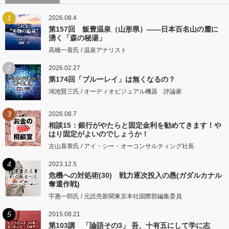
1
2026.08.4
第157回 飯豊温泉（山形県）――日本百名山の麓に
湧く「森の秘湯」
高橋一喜氏 / 温泉アナリスト
2
2026.02.27
第174回「ブルーレイ」は無くなるの？
鴻池賢三氏 / オーディオビジュアル機器 評論家
3
2026.08.7
相談15：銀行がやたらと固定金利を勧めてきます！や
はり固定がよいのでしょうか！
古山喜章氏 / アイ・シー・オーコンサルティング社長
4
2023.12.5
危機への対処術(30) 戦力逐次投入の愚(ガダルカナル
奪還作戦)
宇惠一郎氏 / 元読売新聞東京本社国際部編集委員
5
2015.08.21
第103講 「論語その3」 吾、十有五にして学に志