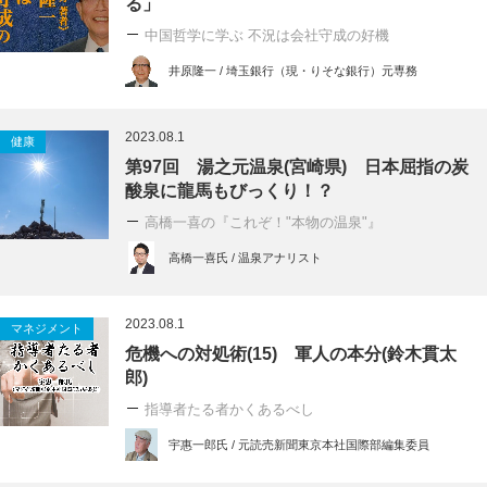
る」
中国哲学に学ぶ 不況は会社守成の好機
井原隆一 / 埼玉銀行（現・りそな銀行）元専務
2023.08.1
健康
第97回 湯之元温泉(宮崎県) 日本屈指の炭
酸泉に龍馬もびっくり！？
高橋一喜の『これぞ！"本物の温泉"』
高橋一喜氏 / 温泉アナリスト
2023.08.1
マネジメント
危機への対処術(15) 軍人の本分(鈴木貫太
郎)
指導者たる者かくあるべし
宇惠一郎氏 / 元読売新聞東京本社国際部編集委員