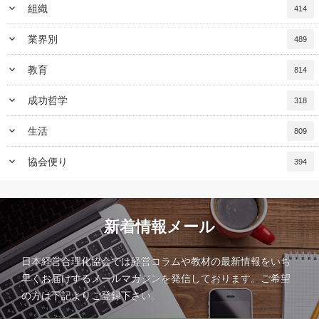
keyboard_arrow_down
組織
414
keyboard_arrow_down
業界別
489
keyboard_arrow_down
教育
814
keyboard_arrow_down
成功哲学
318
keyboard_arrow_down
生活
809
keyboard_arrow_down
協会便り
394
新着情報メール
日本経営合理化協会では経営コラムや教材の最新情報をいち
早くお届けするメールマガジンを発信しております。ご希望
の方は下記よりご登録下さい。