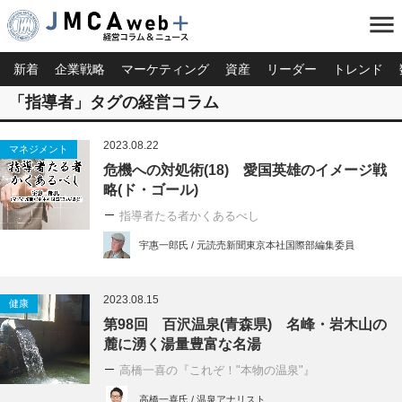
menu
新着
企業戦略
マーケティング
資産
リーダー
トレンド
「指導者」タグの経営コラム
2023.08.22
マネジメント
危機への対処術(18) 愛国英雄のイメージ戦
略(ド・ゴール)
指導者たる者かくあるべし
宇惠一郎氏 / 元読売新聞東京本社国際部編集委員
2023.08.15
健康
第98回 百沢温泉(青森県) 名峰・岩木山の
麓に湧く湯量豊富な名湯
高橋一喜の『これぞ！"本物の温泉"』
高橋一喜氏 / 温泉アナリスト