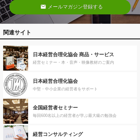
email
メールマガジン登録する
関連サイト
日本経営合理化協会 商品・サービス
経営セミナー・本・音声・映像教材のご案内
日本経営合理化協会
中堅・中小企業の経営者をサポート
全国経営者セミナー
毎回600名以上の経営者が学ぶ最大級の勉強会
経営コンサルティング