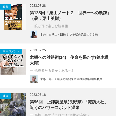
2023.07.28
教養
第138回『栗山ノート２ 世界一への軌跡』
（著：栗山英樹）
眼と耳で楽しむ読書術
本のソムリエ・団長 シブヤ駅前読書大学学長
2023.07.25
マネジメント
危機への対処術(14) 使命を果たす(鈴木貫
太郎)
指導者たる者かくあるべし
宇惠一郎氏 / 元読売新聞東京本社国際部編集委員
2023.07.18
健康
第96回 上諏訪温泉(長野県) 「諏訪大社」
近くのパワースポット温泉
高橋一喜の『これぞ！"本物の温泉"』