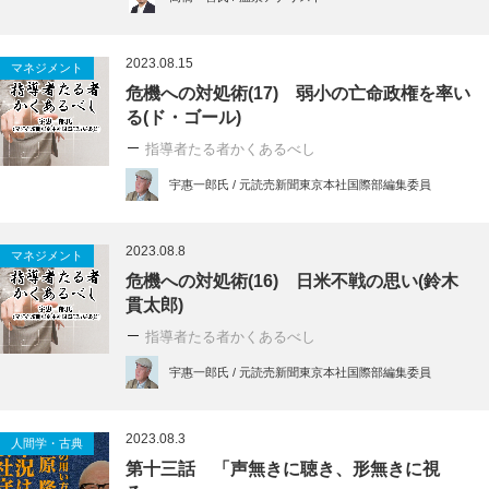
2023.08.15
マネジメント
危機への対処術(17) 弱小の亡命政権を率い
る(ド・ゴール)
指導者たる者かくあるべし
宇惠一郎氏 / 元読売新聞東京本社国際部編集委員
2023.08.8
マネジメント
危機への対処術(16) 日米不戦の思い(鈴木
貫太郎)
指導者たる者かくあるべし
宇惠一郎氏 / 元読売新聞東京本社国際部編集委員
2023.08.3
人間学・古典
第十三話 「声無きに聴き、形無きに視