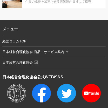
企業の成長を加速させる講師陣が貴社にて指導
メニュー
経営コラムTOP
exit_to_app
日本経営合理化協会 商品・サービス案内
exit_to_app
日本経営合理化協会
日本経営合理化協会
公式WEB/SNS