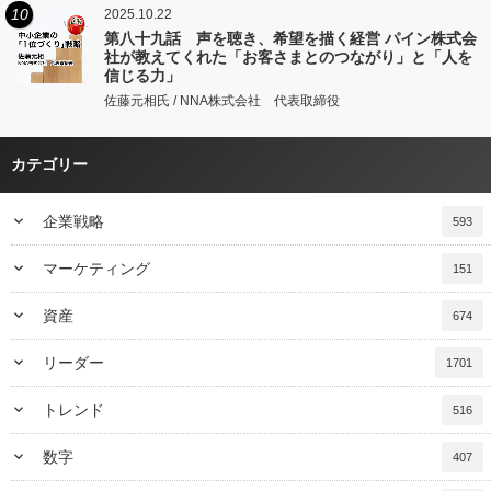
10
2025.10.22
第八十九話 声を聴き、希望を描く経営 パイン株式会
社が教えてくれた「お客さまとのつながり」と「人を
信じる力」
佐藤元相氏 / NNA株式会社 代表取締役
カテゴリー
keyboard_arrow_down
企業戦略
593
keyboard_arrow_down
マーケティング
151
keyboard_arrow_down
資産
674
keyboard_arrow_down
リーダー
1701
keyboard_arrow_down
トレンド
516
keyboard_arrow_down
数字
407