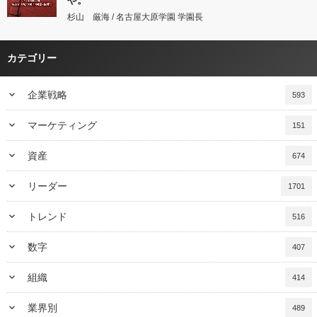
や。
杉山 厳海 / 名古屋大原学園 学園長
カテゴリー
keyboard_arrow_down
企業戦略
593
keyboard_arrow_down
マーケティング
151
keyboard_arrow_down
資産
674
keyboard_arrow_down
リーダー
1701
keyboard_arrow_down
トレンド
516
keyboard_arrow_down
数字
407
keyboard_arrow_down
組織
414
keyboard_arrow_down
業界別
489