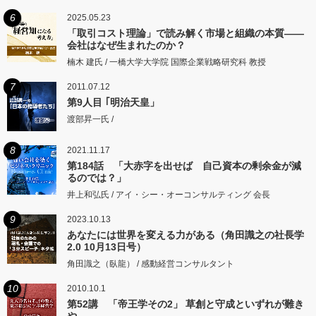
6
2025.05.23
「取引コスト理論」で読み解く市場と組織の本質――
会社はなぜ生まれたのか？
楠木 建氏 / 一橋大学大学院 国際企業戦略研究科 教授
7
2011.07.12
第9人目 ｢明治天皇」
渡部昇一氏 /
8
2021.11.17
第184話 「大赤字を出せば 自己資本の剰余金が減
るのでは？」
井上和弘氏 / アイ・シー・オーコンサルティング 会長
9
2023.10.13
あなたには世界を変える力がある（角田識之の社長学
2.0 10月13日号）
角田識之（臥龍） / 感動経営コンサルタント
10
2010.10.1
第52講 「帝王学その2」 草創と守成といずれが難き