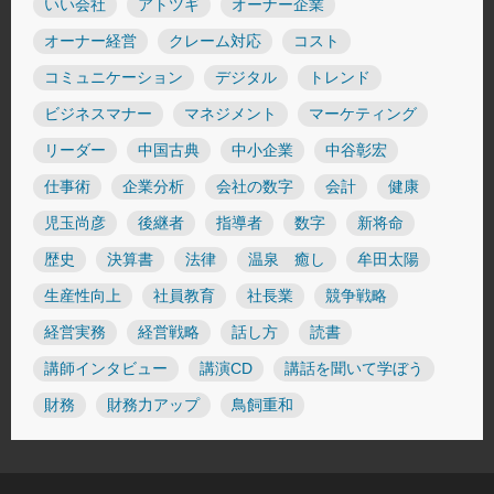
いい会社
アトツギ
オーナー企業
オーナー経営
クレーム対応
コスト
コミュニケーション
デジタル
トレンド
ビジネスマナー
マネジメント
マーケティング
リーダー
中国古典
中小企業
中谷彰宏
仕事術
企業分析
会社の数字
会計
健康
児玉尚彦
後継者
指導者
数字
新将命
歴史
決算書
法律
温泉 癒し
牟田太陽
生産性向上
社員教育
社長業
競争戦略
経営実務
経営戦略
話し方
読書
講師インタビュー
講演CD
講話を聞いて学ぼう
財務
財務力アップ
鳥飼重和