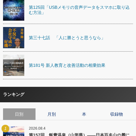
第125回「USBメモリの音声データをスマホに取り込
む方法」
第三十七話 「人に勝とうと思うなら」
第181号 新人教育と改善活動の相乗効果
ランキング
日別
月別
本
収録物
1
2026.08.4
第157回 飯豊温泉（山形県）――日本百名山の麓に