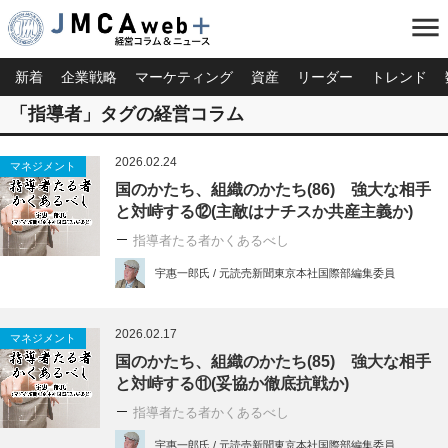
menu
新着
企業戦略
マーケティング
資産
リーダー
トレンド
「指導者」タグの経営コラム
2026.02.24
マネジメント
国のかたち、組織のかたち(86) 強大な相手
と対峙する⑫(主敵はナチスか共産主義か)
指導者たる者かくあるべし
宇惠一郎氏 / 元読売新聞東京本社国際部編集委員
2026.02.17
マネジメント
国のかたち、組織のかたち(85) 強大な相手
と対峙する⑪(妥協か徹底抗戦か)
指導者たる者かくあるべし
宇惠一郎氏 / 元読売新聞東京本社国際部編集委員