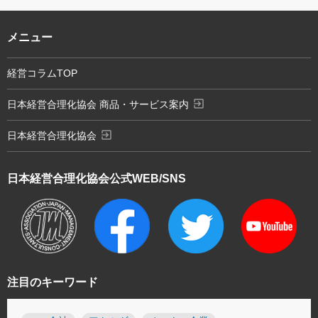
メニュー
経営コラムTOP
exit_to_app
日本経営合理化協会 商品・サービス案内
exit_to_app
日本経営合理化協会
日本経営合理化協会
公式WEB/SNS
注目のキーワード