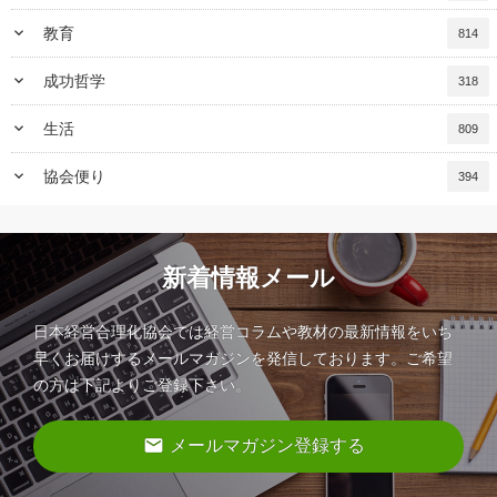
keyboard_arrow_down
教育
814
keyboard_arrow_down
成功哲学
318
keyboard_arrow_down
生活
809
keyboard_arrow_down
協会便り
394
新着情報メール
日本経営合理化協会では経営コラムや教材の最新情報をいち
早くお届けするメールマガジンを発信しております。ご希望
の方は下記よりご登録下さい。
email
メールマガジン登録する