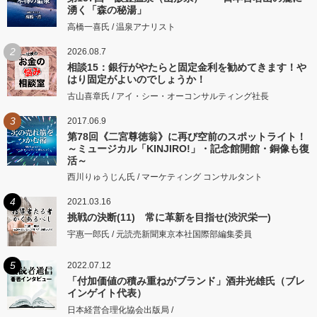
湧く「森の秘湯」
高橋一喜氏 / 温泉アナリスト
2
2026.08.7
相談15：銀行がやたらと固定金利を勧めてきます！や
はり固定がよいのでしょうか！
古山喜章氏 / アイ・シー・オーコンサルティング社長
3
2017.06.9
第78回《二宮尊徳翁》に再び空前のスポットライト！
～ミュージカル「KINJIRO!」・記念館開館・銅像も復
活～
西川りゅうじん氏 / マーケティング コンサルタント
4
2021.03.16
挑戦の決断(11) 常に革新を目指せ(渋沢栄一)
宇惠一郎氏 / 元読売新聞東京本社国際部編集委員
5
2022.07.12
「付加価値の積み重ねがブランド」酒井光雄氏（ブレ
インゲイト代表）
日本経営合理化協会出版局 /