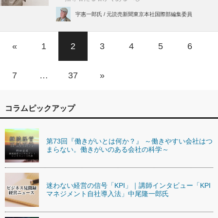
宇惠一郎氏 / 元読売新聞東京本社国際部編集委員
«
1
2
3
4
5
6
7
…
37
»
コラムピックアップ
第73回『働きがいとは何か？』 ～働きやすい会社はつ
まらない。働きがいのある会社の科学～
迷わない経営の信号「KPI」｜講師インタビュー「KPI
マネジメント自社導入法」中尾隆一郎氏