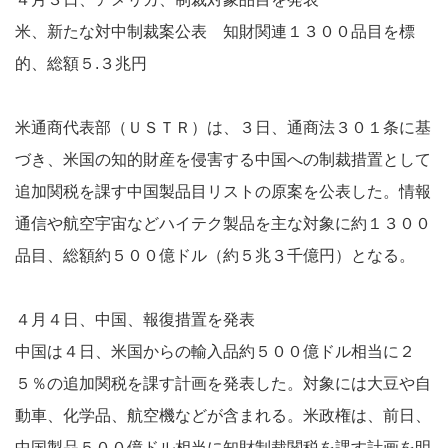
米、新たな対中制裁案公表 知財関連１３００品目を標
的、総額５.３兆円
米通商代表部（ＵＳＴＲ）は、３日、通商法３０１条に基
づき、米国の知的財産を侵害する中国への制裁措置として
追加関税を課す中国製品目リストの原案を公表した。情報
通信や航空宇宙などハイテク製品を主な対象に約１３００
品目、総額約５００億ドル（約５兆３千億円）となる。
４月４日、中国、報復措置を発表
中国は４日、米国からの輸入品約５００億ドル相当に２
５％の追加関税を課す計画を発表した。対象には大豆や自
動車、化学品、航空機などが含まれる。米政権は、前日、
中国製品５００億ドル相当に知財制裁関税を課す計画を明