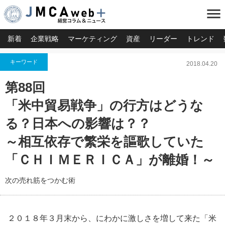
menu
新着
企業戦略
マーケティング
資産
リーダー
トレンド
キーワード
2018.04.20
第88回
「米中貿易戦争」の行方はどうな
る？日本への影響は？？
～相互依存で繁栄を謳歌していた
「ＣＨＩＭＥＲＩＣＡ」が離婚！～
次の売れ筋をつかむ術
２０１８年３月末から、にわかに激しさを増して来た「米