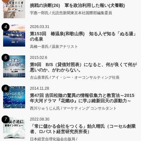
挑戦の決断(26) 軍を政治利用した報い(犬養毅)
宇惠一郎氏 / 元読売新聞東京本社国際部編集委員
4
2026.03.31
第153回 椿温泉(和歌山県) 知る人ぞ知る「ぬる湯」
の名泉
高橋一喜氏 / 温泉アナリスト
5
2015.02.6
第9回 B/S（貸借対照表）になると、何が良くて何が
悪いのか、がわからない。
古山喜章氏 / アイ・シー・オーコンサルティング社長
6
2014.11.28
第47回 吉田松陰の驚異の情報収集力と教育法～2015
年大河ドラマ『花燃ゆ』に学ぶ維新回天の原動力～
西川りゅうじん氏 / マーケティング コンサルタント
7
2022.08.30
「常に儲かる会社をつくる」飴久晴氏（コーセル創業
者、ロバスト経営研究所所長）
日本経営合理化協会出版局 /