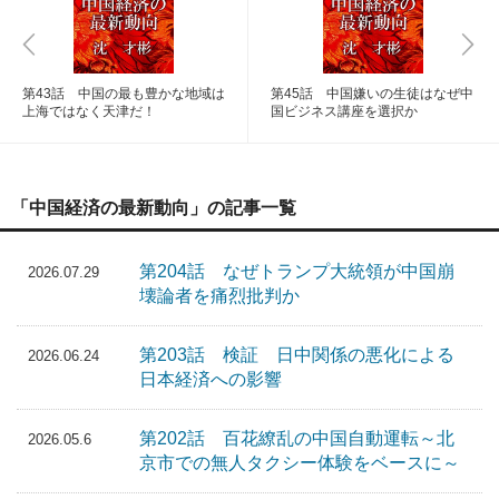
第43話 中国の最も豊かな地域は
第45話 中国嫌いの生徒はなぜ中
上海ではなく天津だ！
国ビジネス講座を選択か
「中国経済の最新動向」の記事一覧
第204話 なぜトランプ大統領が中国崩
2026.07.29
壊論者を痛烈批判か
第203話 検証 日中関係の悪化による
2026.06.24
日本経済への影響
第202話 百花繚乱の中国自動運転～北
2026.05.6
京市での無人タクシー体験をベースに～