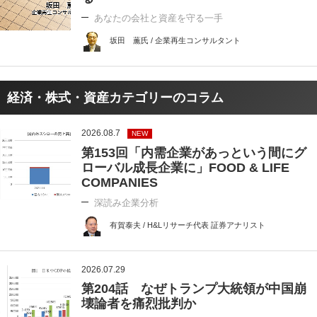
あなたの会社と資産を守る一手
坂田 薫氏 / 企業再生コンサルタント
経済・株式・資産カテゴリーのコラム
2026.08.7
NEW
第153回「内需企業があっという間にグ
ローバル成長企業に」FOOD & LIFE
COMPANIES
深読み企業分析
有賀泰夫 / H&Lリサーチ代表 証券アナリスト
2026.07.29
第204話 なぜトランプ大統領が中国崩
壊論者を痛烈批判か