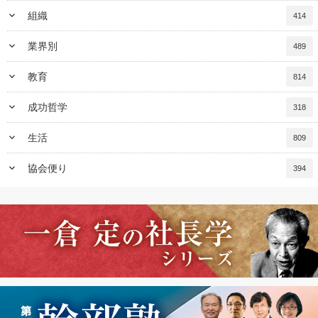
keyboard_arrow_down
組織
414
keyboard_arrow_down
業界別
489
keyboard_arrow_down
教育
814
keyboard_arrow_down
成功哲学
318
keyboard_arrow_down
生活
809
keyboard_arrow_down
協会便り
394