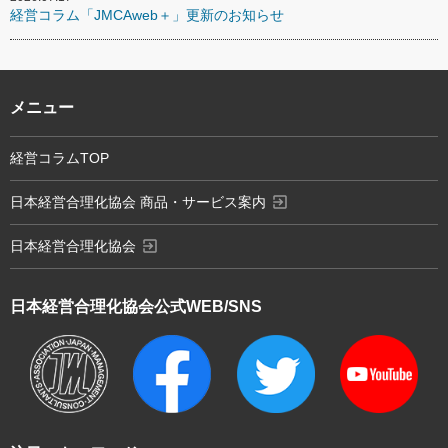
経営コラム「JMCAweb＋」更新のお知らせ
メニュー
経営コラムTOP
exit_to_app
日本経営合理化協会 商品・サービス案内
exit_to_app
日本経営合理化協会
日本経営合理化協会
公式WEB/SNS