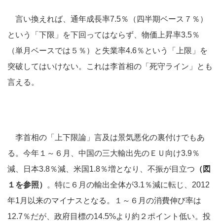
言い換えれば、通年成長率7.5％（四半期ベース７％）
という「下限」を下回ってはならず、物価上昇率3.5％
（単月ベースでは５％）と失業率4.6％という「上限」を
突破してはいけない。これは李首相の「死守ライン」とも
言える。
李首相の「上下限論」言及は景気悪化の裏付けでもあ
る。今年１～６月、中国の三大輸出先のＥＵ向け3.9％
減、日本3.8％減、米国1.8％増となり、不振が目立つ
（図
１を参照）
。特に６月の輸出全体が3.1％減に転じ、2012
年1月以来のマイナスとなる。１～６月の消費伸び率は
12.7％だが、政府目標の14.5%より約２ポイント低い。投