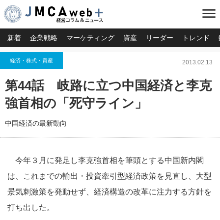
menu
新着
企業戦略
マーケティング
資産
リーダー
トレンド
経済・株式・資産
2013.02.13
第44話 岐路に立つ中国経済と李克
強首相の「死守ライン」
中国経済の最新動向
今年３月に発足し李克強首相を筆頭とする中国新内閣
は、これまでの輸出・投資牽引型経済政策を見直し、大型
景気刺激策を発動せず、経済構造の改革に注力する方針を
打ち出した。