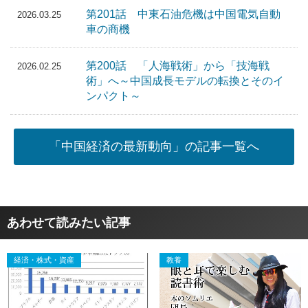
第201話 中東石油危機は中国電気自動
2026.03.25
車の商機
第200話 「人海戦術」から「技海戦
2026.02.25
術」へ～中国成長モデルの転換とそのイ
ンパクト～
「中国経済の最新動向」の記事一覧へ
あわせて読みたい記事
経済・株式・資産
教養