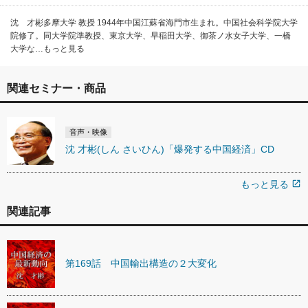
沈 才彬多摩大学 教授 1944年中国江蘇省海門市生まれ。中国社会科学院大学
院修了。同大学院準教授、東京大学、早稲田大学、御茶ノ水女子大学、一橋
大学な…もっと見る
関連セミナー・商品
音声・映像
沈 才彬(しん さいひん)「爆発する中国経済」CD
もっと見る
open_in_new
関連記事
第169話 中国輸出構造の２大変化