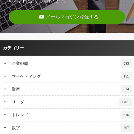
の方は下記よりご登録下さい。
email
メールマガジン登録する
カテゴリー
keyboard_arrow_down
企業戦略
593
keyboard_arrow_down
マーケティング
151
keyboard_arrow_down
資産
674
keyboard_arrow_down
リーダー
1701
keyboard_arrow_down
トレンド
516
keyboard_arrow_down
数字
407