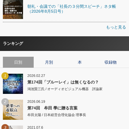
朝礼・会議での「社長の３分間スピーチ」ネタ帳
（2026年8月5日号）
もっと見る
ランキング
日別
月別
本
収録物
1
2026.02.27
第174回「ブルーレイ」は無くなるの？
鴻池賢三氏 / オーディオビジュアル機器 評論家
2
2026.06.19
第74回 牟田 學に贈る言葉
牟田太陽 / 日本経営合理化協会 理事長
3
2021.07.6