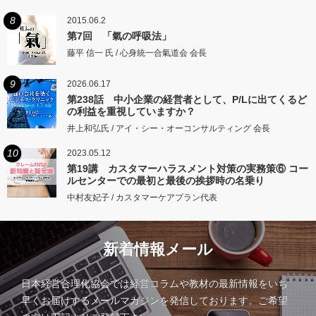
8
2015.06.2
第7回 「氣の呼吸法」
藤平 信一 氏 / 心身統一合氣道会 会長
9
2026.06.17
第238話 中小企業の経営者として、P/Lに出てくるど
の利益を重視していますか？
井上和弘氏 / アイ・シー・オーコンサルティング 会長
10
2023.05.12
第19講 カスタマーハラスメント対策の実務策⑥ コー
ルセンターでの最初と最後の挨拶時の名乗り
中村友妃子 / カスタマーケアプラン代表
新着情報メール
日本経営合理化協会では経営コラムや教材の最新情報をいち
早くお届けするメールマガジンを発信しております。ご希望