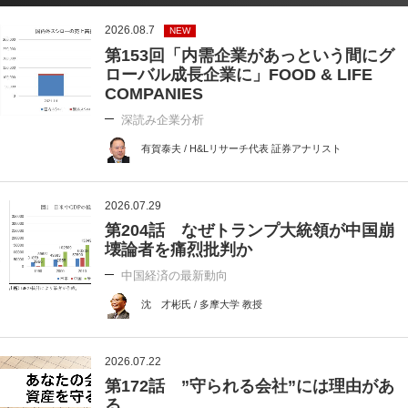
2026.08.7
NEW
第153回「内需企業があっという間にグ
ローバル成長企業に」FOOD & LIFE
COMPANIES
深読み企業分析
有賀泰夫 / H&Lリサーチ代表 証券アナリスト
2026.07.29
第204話 なぜトランプ大統領が中国崩
壊論者を痛烈批判か
中国経済の最新動向
沈 才彬氏 / 多摩大学 教授
2026.07.22
第172話 ”守られる会社”には理由があ
る