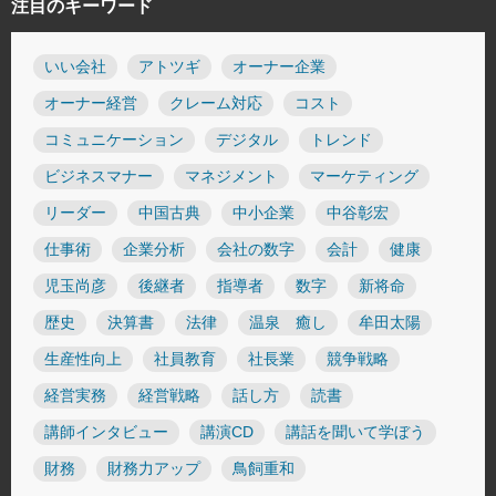
注目のキーワード
いい会社
アトツギ
オーナー企業
オーナー経営
クレーム対応
コスト
コミュニケーション
デジタル
トレンド
ビジネスマナー
マネジメント
マーケティング
リーダー
中国古典
中小企業
中谷彰宏
仕事術
企業分析
会社の数字
会計
健康
児玉尚彦
後継者
指導者
数字
新将命
歴史
決算書
法律
温泉 癒し
牟田太陽
生産性向上
社員教育
社長業
競争戦略
経営実務
経営戦略
話し方
読書
講師インタビュー
講演CD
講話を聞いて学ぼう
財務
財務力アップ
鳥飼重和