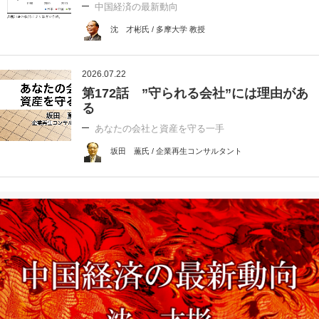
中国経済の最新動向
沈 才彬氏 / 多摩大学 教授
2026.07.22
第172話 ”守られる会社”には理由があ
る
あなたの会社と資産を守る一手
坂田 薫氏 / 企業再生コンサルタント