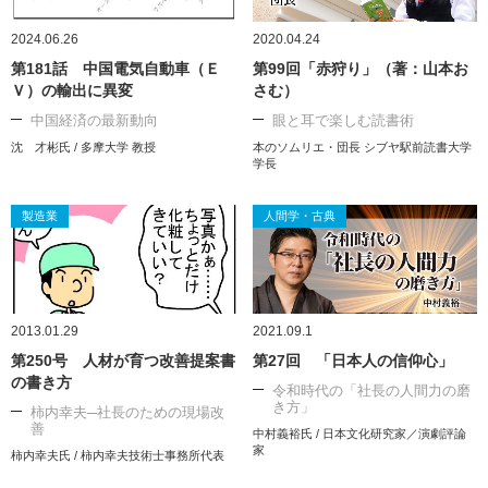
2024.06.26
2020.04.24
第181話 中国電気自動車（Ｅ
第99回「赤狩り」（著：山本お
Ｖ）の輸出に異変
さむ）
中国経済の最新動向
眼と耳で楽しむ読書術
沈 才彬氏 / 多摩大学 教授
本のソムリエ・団長 シブヤ駅前読書大学
学長
製造業
人間学・古典
2013.01.29
2021.09.1
第250号 人材が育つ改善提案書
第27回 「日本人の信仰心」
の書き方
令和時代の「社長の人間力の磨
き方」
柿内幸夫─社長のための現場改
善
中村義裕氏 / 日本文化研究家／演劇評論
家
柿内幸夫氏 / 柿内幸夫技術士事務所代表