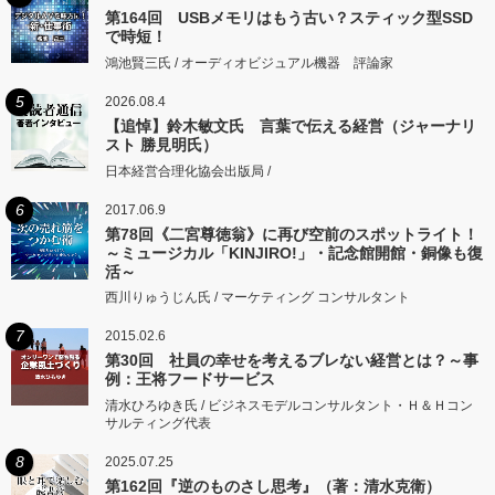
第164回 USBメモリはもう古い？スティック型SSD
で時短！
鴻池賢三氏 / オーディオビジュアル機器 評論家
5
2026.08.4
【追悼】鈴木敏文氏 言葉で伝える経営（ジャーナリ
スト 勝見明氏）
日本経営合理化協会出版局 /
6
2017.06.9
第78回《二宮尊徳翁》に再び空前のスポットライト！
～ミュージカル「KINJIRO!」・記念館開館・銅像も復
活～
西川りゅうじん氏 / マーケティング コンサルタント
7
2015.02.6
第30回 社員の幸せを考えるブレない経営とは？～事
例：王将フードサービス
清水ひろゆき氏 / ビジネスモデルコンサルタント・Ｈ＆Ｈコン
サルティング代表
8
2025.07.25
第162回『逆のものさし思考』（著：清水克衛）