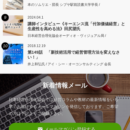
本のソムリエ・団長 シブヤ駅前読書大学学長 /
9
2024.04.1
講師インタビュー《キーエンス流「付加価値経営」と
生産性を高める法》田尻望氏
日本経営合理化協会オーディオ・ヴィジュアル局 /
10
2018.12.19
第149話 「新技術活用で経営管理方法を変えなさ
い！」
井上和弘氏 / アイ・シー・オーコンサルティング 会長
新着情報メール
日本経営合理化協会では経営コラムや教材の最新情報をいち
早くお届けするメールマガジンを発信しております。ご希望
の方は下記よりご登録下さい。
email
メールマガジン登録する