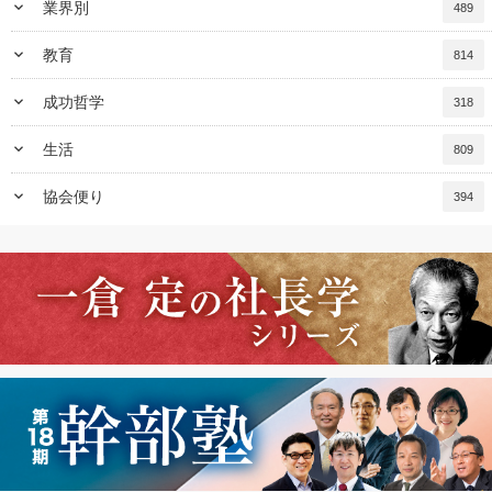
keyboard_arrow_down
業界別
489
keyboard_arrow_down
教育
814
keyboard_arrow_down
成功哲学
318
keyboard_arrow_down
生活
809
keyboard_arrow_down
協会便り
394