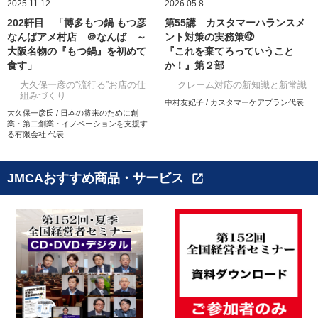
2025.11.12
2026.05.8
202軒目 「博多もつ鍋 もつ彦
第55講 カスタマーハランスメ
なんばアメ村店 ＠なんば ～
ント対策の実務策㊷
大阪名物の『もつ鍋』を初めて
『これを棄てろっていうこと
食す」
か！』第２部
大久保一彦の“流行る”お店の仕
クレーム対応の新知識と新常識
組みづくり
中村友妃子 / カスタマーケアプラン代表
大久保一彦氏 / 日本の将来のために創
業・第二創業・イノベーションを支援す
る有限会社 代表
JMCAおすすめ商品・サービス
open_in_new