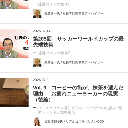
社長のメシの種 4.0
高島健一氏 / 社長専門新事業アドバイザー
2026.07.14
第205回 サッカーワールドカップの最
先端技術
社長のメシの種 4.0
高島健一氏 / 社長専門新事業アドバイザー
2026.07.3
Vol. 9 コーヒーの街が、抹茶を選んだ
理由 ― お疲れニューヨーカーの現実
（後編）
《ニューヨーク発》ビジネスリーダーの先読み: 最
新トレンドと戦略拠点
日野江都子氏 / リアルコスモポリタンCEO