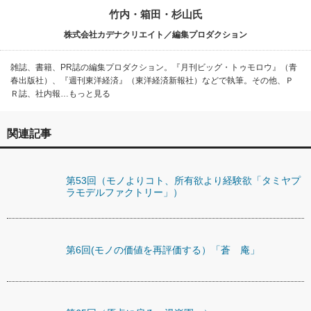
竹内・箱田・杉山氏
株式会社カデナクリエイト／編集プロダクション
雑誌、書籍、PR誌の編集プロダクション。『月刊ビッグ・トゥモロウ』（青
春出版社）、『週刊東洋経済』（東洋経済新報社）などで執筆。その他、Ｐ
Ｒ誌、社内報…もっと見る
関連記事
第53回（モノよりコト、所有欲より経験欲「タミヤプ
ラモデルファクトリー」）
第6回(モノの価値を再評価する）「蒼 庵」