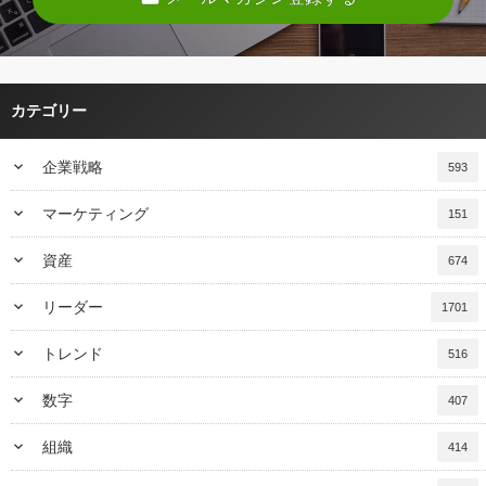
カテゴリー
keyboard_arrow_down
企業戦略
593
keyboard_arrow_down
マーケティング
151
keyboard_arrow_down
資産
674
keyboard_arrow_down
リーダー
1701
keyboard_arrow_down
トレンド
516
keyboard_arrow_down
数字
407
keyboard_arrow_down
組織
414