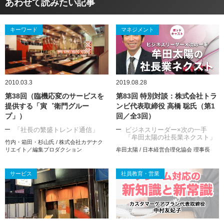
あわせて読みたい記事
キーワード
マネジメント
2010.03.3
2019.08.28
第38回（臨機応変のサービスを
第83回 特別対談：株式会社トラ
提供する「寅゛衛門グルー
ンビ代表取締役 高橋 聡氏（第1
プ」）
回／全3回）
「社長の繁盛トレンド通信」
ビジネスリーダー×次の一手
「牟田太陽の社長業ネクスト」
竹内・箱田・杉山氏 / 株式会社カデナク
リエイト／編集プロダクション
牟田太陽 / 日本経営合理化協会 理事長
サービス
社員教育・営業