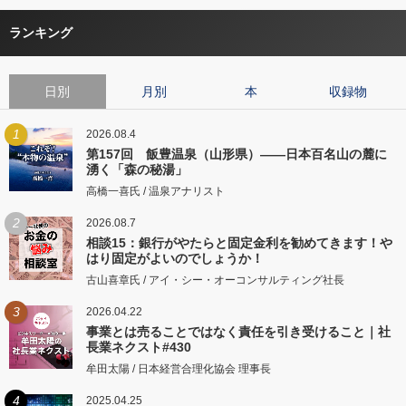
ランキング
日別
月別
本
収録物
1
2026.08.4
第157回 飯豊温泉（山形県）――日本百名山の麓に
湧く「森の秘湯」
高橋一喜氏 / 温泉アナリスト
2
2026.08.7
相談15：銀行がやたらと固定金利を勧めてきます！や
はり固定がよいのでしょうか！
古山喜章氏 / アイ・シー・オーコンサルティング社長
3
2026.04.22
事業とは売ることではなく責任を引き受けること｜社
長業ネクスト#430
牟田太陽 / 日本経営合理化協会 理事長
4
2025.04.25