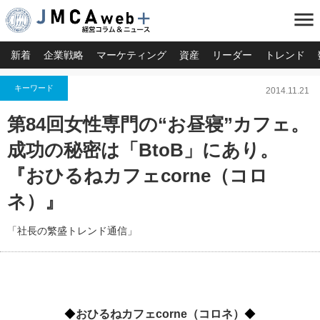
menu
新着
企業戦略
マーケティング
資産
リーダー
トレンド
キーワード
2014.11.21
第84回女性専門の“お昼寝”カフェ。
成功の秘密は「BtoB」にあり。
『おひるねカフェcorne（コロ
ネ）』
「社長の繁盛トレンド通信」
◆
おひるねカフェcorne（コロネ）
◆