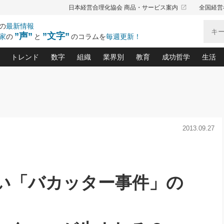
launch
日本経営合理化協会 商品・サービス案内
全国経営
の
最新情報
”声”
”文字”
家
の
と
のコラムを
毎週更新！
トレンド
数字
組織
業界別
教育
成功哲学
生活
る仕組みづくり講座(12)
産を守る一手(171)
ーワンで勝ち残る企業風土づくり(54)
《ニューヨーク発》ビジネスリーダーの先読み: 最新トレンド
オーナー社長の「お金の悩み相談室」(15)
「賃金の誤解」(135)
なぜ、トヨタ式で会社が伸びるのか？(
“出来る”管理職の条件(62)
中国哲学に学ぶ 不
おの
と戦略拠点(9)
(50)
ーバル経営者は知ってい
(39)
スリーダー×次の一手「牟田太陽の社長業ネクスト」
おカネが残る決算書にするために、やっておきたいこと(
中小企業の新たな法律リスク(178)
売れる住宅を創る 100の視点(100)
あなただからお願いしたいと
令和時代の「社長の
”(9)
「社長の繁盛トレンド通信」(90)
デジ
2013.09.27
向(204)
会社を守り抜くための緊急対策(100)
職場の生産性を下げるハラスメントの予防策(1
大久保一彦の“流行る”お店の仕組みづく
クレーム対応 実践マニュアル
先人の名句名言の教
トル・F・グジバチの『経営戦略の新常識』(12)
北村森の「今月のヒット商品」(109)
リーダ
2026.08.5
2
る経営」の極意
、決めておきたい、知っておきたい、やってお
強い決算書の会社はココが違う！(36)
賃金決定の定石(68)
柿内幸夫─社長のための現場改善(174
クレーム対応の新知識と新常
渡部昇一の「日本の
い
第109話 伝統的産品を21世紀
第
ジオジャパンの成功要因と
る者かくあるべし(635)
次の売れ筋をつかむ術(102)
ワイ
」
に生かし切る！
損益分岐点を下げる、Ｐ／Ｌ不況時代の新戦略(12)
顧客・社員・社会から支持される「ウェルビ
デキル社員に育てる！ 社員
経営に活かす“十八史
の資産管理講座(95)
会議での「社長の３分間スピーチ」ネタ帳(159)
社長のメシの種 4.0(206)
門」(23)
必読
い「バカッター事件」の
2026.08.5
新・会計経営と実学(37)
東川鷹年の「中小企業の人育
略(77)
53)
「経営知になる考え方」(57)
眼と耳
朝礼・会議での「社長の３分間
決算書の“見える化”術(12)
業績アップにつながる！ワン
スピーチ」ネタ帳（2026年8月5
ブランド戦略(39)
日号）
なたにお願いしたいと思われる「一流の仕事術」(28)
社長の
賢い社長の「経理財務の見どころ・勘どころ・ツッコ
欧米資産家に学ぶ二世教育(1
ぐせ経営哲学(100)
ろ」(149)
米国