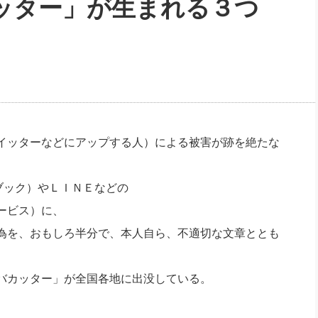
ッター」が生まれる３つ
社長のための“全員営業”(30
腕をつくる 人と組織を動かす(200)
銀行交渉はこうしなさい！(12)
高橋一
行動科学マネジメント(5)
の社長のビジョン実現道場(10)
イッターなどにアップする人）による被害が跡を絶たな
ェイスブック）やＬＩＮＥなどの
ービス）に、
為を、おもしろ半分で、本人自ら、不適切な文章ととも
バカッター」が全国各地に出没している。