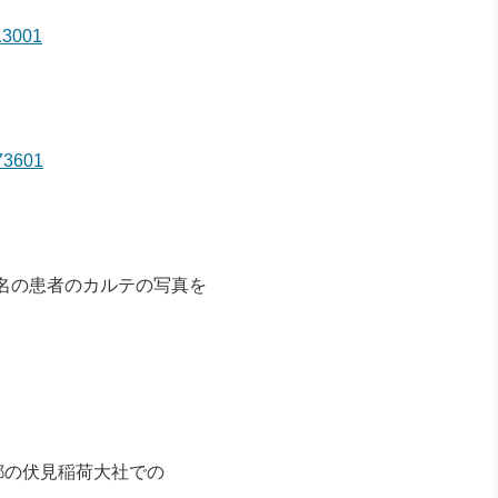
13001
273601
名の患者のカルテの写真を
京都の伏見稲荷大社での