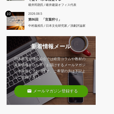
碓井民朗氏 / 碓井建築オフィス代表
10
2026.08.5
第86回 「言葉狩り」
中村義裕氏 / 日本文化研究家／演劇評論家
新着情報メール
日本経営合理化協会では経営コラムや教材の
最新情報をいち早くお届けするメールマガジ
ンを発信しております。ご希望の方は下記よ
りご登録下さい。
email
メールマガジン登録する