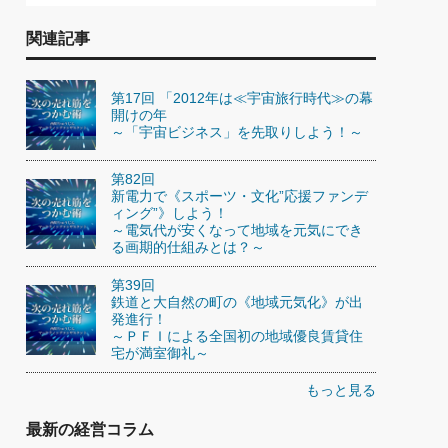
関連記事
第17回 「2012年は≪宇宙旅行時代≫の幕
開けの年
～「宇宙ビジネス」を先取りしよう！～
第82回
新電力で《スポーツ・文化”応援ファンデ
ィング”》しよう！
～電気代が安くなって地域を元気にでき
る画期的仕組みとは？～
第39回
鉄道と大自然の町の《地域元気化》が出
発進行！
～ＰＦＩによる全国初の地域優良賃貸住
宅が満室御礼～
もっと見る
最新の経営コラム