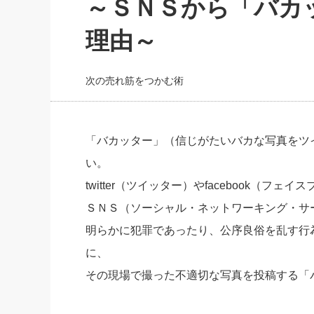
～ＳＮＳから「バカ
社長の右
理由～
酒井英之
次の売れ筋をつかむ術
「バカッター」（信じがたいバカな写真をツ
い。
twitter（ツイッター）やfacebook（フ
ＳＮＳ（ソーシャル・ネットワーキング・サ
明らかに犯罪であったり、公序良俗を乱す行
に、
その現場で撮った不適切な写真を投稿する「