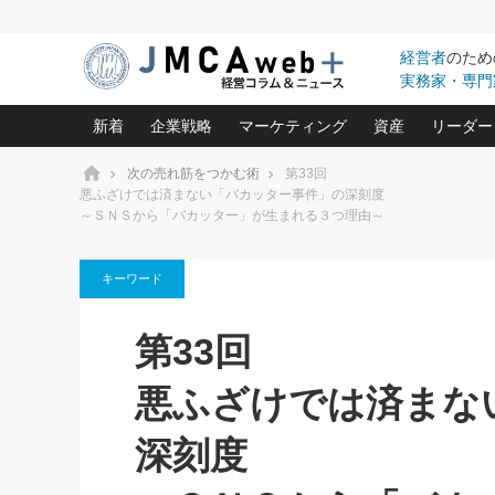
経営者
のため
実務家・専門
新着
企業戦略
マーケティング
資産
リーダー
ホーム
次の売れ筋をつかむ術
第33回
悪ふざけでは済まない「バカッター事件」の深刻度
～ＳＮＳから「バカッター」が生まれる３つ理由～
中小企業の「１位づくり」戦略(96)
ネット戦略成功の秘訣 圧倒的に儲か
あなたの会社と資
オンリ
利益を最大化する「業務改善」横田尚哉氏(5)
ビジネスを一瞬で制する！一流グロ
どうなる金融業界
ビジネ
る“社長の戦略印象リスクマネジメント
(446)
キーワード
強い会社を築く ビジネス・クリニック(240)
中国経済の最新動
ロングセラーの玉手箱(9)
ピョー
2026.08.7
2026.08.7
日本レーザー「人を大切にしながら利益を上げ
事業承継の前に
相談15：銀行がやたらと固定金
第33回
第153回「内需企業があっと
(3)
大復活＆快進撃！ユニバーサルスタ
きたいコト(12)
指導者た
利を勧めてきます！やはり固定
う間にグローバル成長企業に
は(5)
がよいのでしょうか！
FOOD & LIFE COMPANIES
武器としてのM&A入門(3)
会社と社長のため
朝礼・
悪ふざけでは済まな
最高の自分を表現する 成功イメージ戦
社長のための“儲かる通販”戦略視点(151)
深読み企業分析(1
楠木建の
酒井光雄 成功事例に学ぶ繁栄企業の
深刻度
継続経営 百話百行(85)
次もあ
野田久美子 香港ビジネス成功法(10)
社長の口