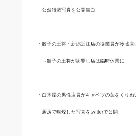
公然猥褻写真を公開告白
・餃子の王将・新潟近江店の従業員が冷蔵庫に入
→餃子の王将が謝罪し店は臨時休業に
・白木屋の男性店員がキャベツの葉をくりぬ
厨房で喫煙した写真をtwitterで公開