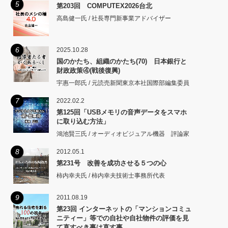
5
第203回 COMPUTEX2026台北
高島健一氏 / 社長専門新事業アドバイザー
6
2025.10.28
国のかたち、組織のかたち(70) 日本銀行と
財政政策④(戦後復興)
宇惠一郎氏 / 元読売新聞東京本社国際部編集委員
7
2022.02.2
第125回「USBメモリの音声データをスマホ
に取り込む方法」
鴻池賢三氏 / オーディオビジュアル機器 評論家
8
2012.05.1
第231号 改善を成功させる５つの心
柿内幸夫氏 / 柿内幸夫技術士事務所代表
9
2011.08.19
第23回 インターネットの「マンションコミュ
ニティー」等での自社や自社物件の評価を見
て直すべき事は直す事