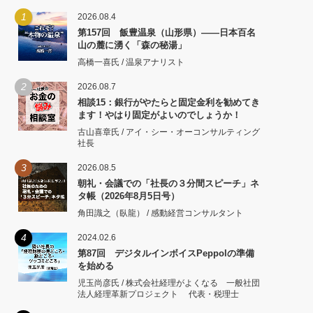
1
2026.08.4
第157回 飯豊温泉（山形県）――日本百名
山の麓に湧く「森の秘湯」
高橋一喜氏 / 温泉アナリスト
2
2026.08.7
相談15：銀行がやたらと固定金利を勧めてき
ます！やはり固定がよいのでしょうか！
古山喜章氏 / アイ・シー・オーコンサルティング
社長
3
2026.08.5
朝礼・会議での「社長の３分間スピーチ」ネ
タ帳（2026年8月5日号）
角田識之（臥龍） / 感動経営コンサルタント
4
2024.02.6
第87回 デジタルインボイスPeppolの準備
を始める
児玉尚彦氏 / 株式会社経理がよくなる 一般社団
法人経理革新プロジェクト 代表・税理士