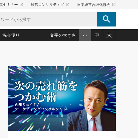
launch
launch
launch
者セミナー
経営コンサルティグ
日本経営合理化協会
search
大
中
協会便り
文字の大きさ
小
5)
況は会社守成の好機(38)
ころ心平の ──社長のための「か・ら・だマネジメント」
「愛読者通信」著者インタビュー(44)
34)
思われる 気配りの達人(127)
人間力の磨き方」(86)
ビジネス見聞録 経営ニュース(100)
タルＡＶを味方に！新・仕事術(180)
0)
り(210)
(92)
え 東洋思想に学ぶ経営学(132)
作間信司の経営無形庵(けいえいむぎょうあん)(166)
ー脳の鍛え方(32)
もっとみる
026.08.5
)
識(57)
指導者たち」(32)
経営セミナー情報局(1)
86回 「言葉狩り」
ンを楽しむ基礎レッスン(12)
ーイング経営入
教育の決め手(203)
略”(30)
繁栄への着眼点 牟田太陽(76)
！社長が読むべき今月の4冊(88)
て」(38)
講話を聞いて学ぼう 実学・耳学・磨く「ミミガク」のすすめ
で楽しむ読書術(162)
(7)
ランク上の手紙・メール術(100)
「氣」(30)
ミどこ
00)
スポーツ・ビジネスに学ぶ心理学(98)