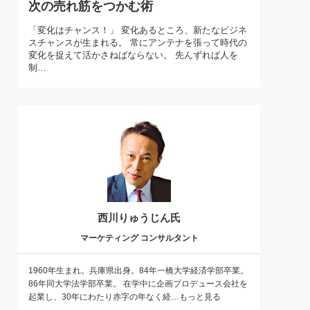
次の売れ筋をつかむ術
)
喜の『これぞ！"本物の温泉"』(157)
「変化はチャンス！」 変化あるところ、新たなビジネ
スチャンスが生まれる。 常にアンテナを張って時代の
変化を捉えて活かさねばならない。 先んずれば人を
制…
西川りゅうじん氏
マーケティング コンサルタント
1960年生まれ。兵庫県出身。84年一橋大学経済学部卒業。
86年同大学法学部卒業。 在学中に企画プロデュース会社を
起業し、30年にわたり赤字の年なく経…もっと見る