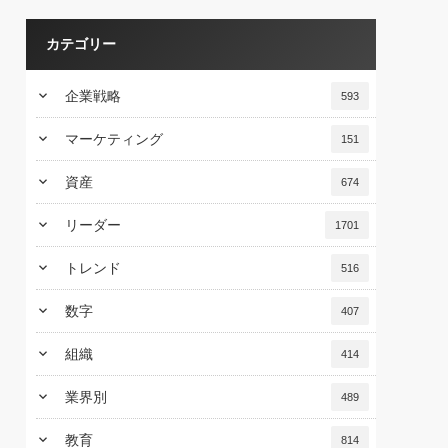
カテゴリー
keyboard_arrow_down
企業戦略
593
keyboard_arrow_down
マーケティング
151
keyboard_arrow_down
資産
674
keyboard_arrow_down
リーダー
1701
keyboard_arrow_down
トレンド
516
keyboard_arrow_down
数字
407
keyboard_arrow_down
組織
414
keyboard_arrow_down
業界別
489
keyboard_arrow_down
教育
814