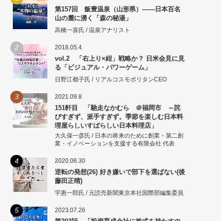
第157回 飯豊温泉（山形県）――日本百名
山の麓に湧く「森の秘湯」
高橋一喜氏 / 温泉アナリスト
2
2018.05.4
vol.2 「右上り×紺」戦略か？ 日米会見に見
る「ビジュアル・パワーゲーム」
日野江都子氏 / リアルコスモポリタンCEO
3
2021.09.8
151軒目 「馳走なかむら ＠福岡市 ～詫
びすぎず、派手すぎず。季節を楽しむ日本料
理屋らしいすばらしい日本料理店」
大久保一彦氏 / 日本の将来のために創業・第二創
業・イノベーションを支援する有限会社 代表
4
2020.06.30
逆転の発想(26) 好き嫌いで部下を選ばない(後
藤田正晴)
宇惠一郎氏 / 元読売新聞東京本社国際部編集委員
5
2023.07.26