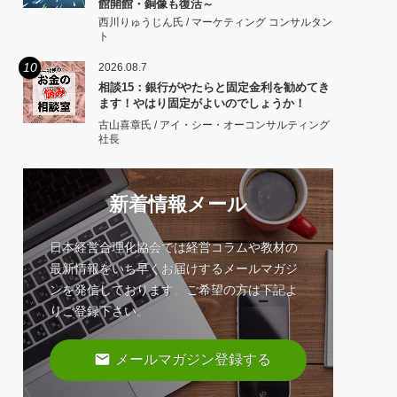
館開館・銅像も復活～
西川りゅうじん氏 / マーケティング コンサルタン
ト
10
2026.08.7
相談15：銀行がやたらと固定金利を勧めてき
ます！やはり固定がよいのでしょうか！
古山喜章氏 / アイ・シー・オーコンサルティング
社長
新着情報メール
日本経営合理化協会では経営コラムや教材の
最新情報をいち早くお届けするメールマガジ
ンを発信しております。ご希望の方は下記よ
りご登録下さい。
email
メールマガジン登録する