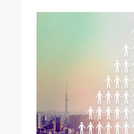
社長の右
酒井英之