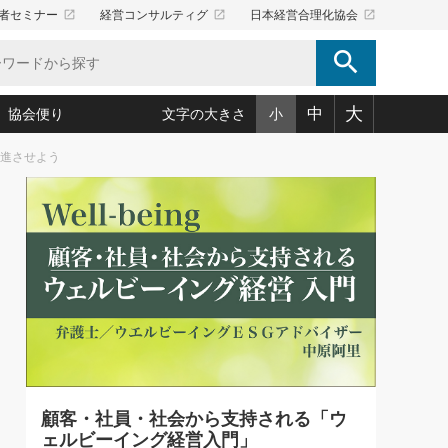
launch
launch
launch
者セミナー
経営コンサルティグ
日本経営合理化協会
search
大
中
協会便り
文字の大きさ
小
前進させよう
5)
況は会社守成の好機(38)
ころ心平の ──社長のための「か・ら・だマネジメント」
「愛読者通信」著者インタビュー(44)
34)
思われる 気配りの達人(127)
人間力の磨き方」(86)
ビジネス見聞録 経営ニュース(100)
タルＡＶを味方に！新・仕事術(180)
0)
り(210)
(92)
え 東洋思想に学ぶ経営学(132)
作間信司の経営無形庵(けいえいむぎょうあん)(166)
ー脳の鍛え方(32)
もっとみる
026.08.5
)
識(57)
指導者たち」(32)
経営セミナー情報局(1)
86回 「言葉狩り」
ンを楽しむ基礎レッスン(12)
ーイング経営入
教育の決め手(203)
略”(30)
繁栄への着眼点 牟田太陽(76)
！社長が読むべき今月の4冊(88)
て」(38)
講話を聞いて学ぼう 実学・耳学・磨く「ミミガク」のすすめ
で楽しむ読書術(162)
(7)
ランク上の手紙・メール術(100)
「氣」(30)
顧客・社員・社会から支持される「ウ
ミどこ
00)
ェルビーイング経営入門」
スポーツ・ビジネスに学ぶ心理学(98)