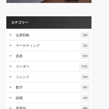
カテゴリー
keyboard_arrow_down
企業戦略
593
keyboard_arrow_down
マーケティング
151
keyboard_arrow_down
資産
674
keyboard_arrow_down
リーダー
1701
keyboard_arrow_down
トレンド
516
keyboard_arrow_down
数字
407
keyboard_arrow_down
組織
414
keyboard_arrow_down
業界別
489