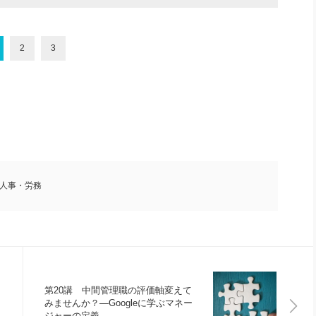
2
3
人事・労務
第20講 中間管理職の評価軸変えて
みませんか？―Googleに学ぶマネー
ジャーの定義―