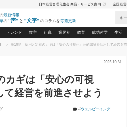
launch
日本経営合理化協会 商品・サービス案内
全国経営
の
最新情報
”声”
”文字”
家
の
と
のコラムを
毎週更新！
トレンド
数字
組織
業界別
教育
成功哲学
生活
門」
第19講 採用と定着のカギは「安心の可視化」公的認証を活用して経営を
る仕組みづくり講座(12)
産を守る一手(171)
ーワンで勝ち残る企業風土づくり(54)
《ニューヨーク発》ビジネスリーダーの先読み: 最新トレンド
オーナー社長の「お金の悩み相談室」(15)
「賃金の誤解」(135)
なぜ、トヨタ式で会社が伸びるのか？(
“出来る”管理職の条件(62)
中国哲学に学ぶ 不
おの
と戦略拠点(9)
(50)
2025.10.31
ーバル経営者は知ってい
(39)
スリーダー×次の一手「牟田太陽の社長業ネクスト」
おカネが残る決算書にするために、やっておきたいこと(
中小企業の新たな法律リスク(178)
売れる住宅を創る 100の視点(100)
あなただからお願いしたいと
令和時代の「社長の
”(9)
「社長の繁盛トレンド通信」(90)
デジ
向(204)
会社を守り抜くための緊急対策(100)
職場の生産性を下げるハラスメントの予防策(1
大久保一彦の“流行る”お店の仕組みづく
クレーム対応 実践マニュアル
先人の名句名言の教
着のカギは「安心の可視
トル・F・グジバチの『経営戦略の新常識』(12)
北村森の「今月のヒット商品」(109)
リーダ
2026.08.5
2
る経営」の極意
、決めておきたい、知っておきたい、やってお
強い決算書の会社はココが違う！(36)
賃金決定の定石(68)
柿内幸夫─社長のための現場改善(174
クレーム対応の新知識と新常
渡部昇一の「日本の
い
第109話 伝統的産品を21世紀
第
ジオジャパンの成功要因と
る者かくあるべし(635)
次の売れ筋をつかむ術(102)
ワイ
して経営を前進させよう
」
に生かし切る！
損益分岐点を下げる、Ｐ／Ｌ不況時代の新戦略(12)
顧客・社員・社会から支持される「ウェルビ
デキル社員に育てる！ 社員
経営に活かす“十八史
の資産管理講座(95)
会議での「社長の３分間スピーチ」ネタ帳(159)
社長のメシの種 4.0(206)
門」(23)
必読
2026.08.5
新・会計経営と実学(37)
東川鷹年の「中小企業の人育
略(77)
53)
「経営知になる考え方」(57)
眼と耳
朝礼・会議での「社長の３分間
#
グ
ウェルビーイング
決算書の“見える化”術(12)
業績アップにつながる！ワン
スピーチ」ネタ帳（2026年8月5
ブランド戦略(39)
日号）
なたにお願いしたいと思われる「一流の仕事術」(28)
社長の
賢い社長の「経理財務の見どころ・勘どころ・ツッコ
欧米資産家に学ぶ二世教育(1
ぐせ経営哲学(100)
ろ」(149)
米国