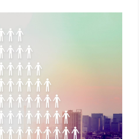
社長のための“全員営業”(30
腕をつくる 人と組織を動かす(200)
銀行交渉はこうしなさい！(12)
高橋一
行動科学マネジメント(5)
の社長のビジョン実現道場(10)