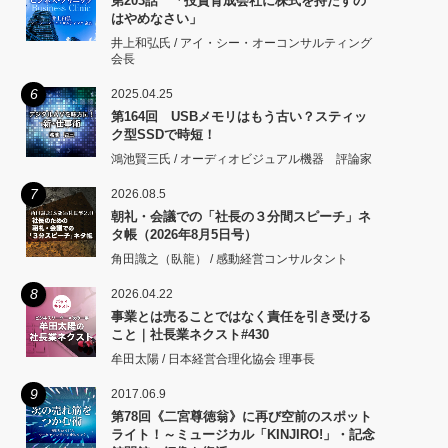
第203話 「投資育成会社に株式を持たすの
はやめなさい」
井上和弘氏 / アイ・シー・オーコンサルティング
会長
6
2025.04.25
第164回 USBメモリはもう古い？スティッ
ク型SSDで時短！
鴻池賢三氏 / オーディオビジュアル機器 評論家
7
2026.08.5
朝礼・会議での「社長の３分間スピーチ」ネ
タ帳（2026年8月5日号）
角田識之（臥龍） / 感動経営コンサルタント
8
2026.04.22
事業とは売ることではなく責任を引き受ける
こと｜社長業ネクスト#430
牟田太陽 / 日本経営合理化協会 理事長
9
2017.06.9
第78回《二宮尊徳翁》に再び空前のスポット
ライト！～ミュージカル「KINJIRO!」・記念