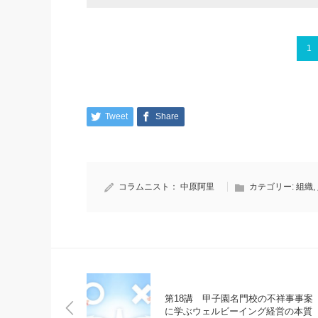
1
Tweet
Share
コラムニスト：
中原阿里
カテゴリー:
組織
,
第18講 甲子園名門校の不祥事事案
に学ぶウェルビーイング経営の本質