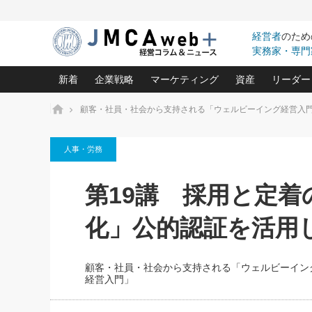
経営者
のため
実務家・専門
新着
企業戦略
マーケティング
資産
リーダー
ホーム
顧客・社員・社会から支持される「ウェルビーイング経営入
中小企業の「１位づくり」戦略(96)
ネット戦略成功の秘訣 圧倒的に儲か
あなたの会社と資
オンリ
人事・労務
利益を最大化する「業務改善」横田尚哉氏(5)
ビジネスを一瞬で制する！一流グロ
どうなる金融業界
ビジネ
る“社長の戦略印象リスクマネジメント
(446)
強い会社を築く ビジネス・クリニック(240)
中国経済の最新動
第19講 採用と定
ロングセラーの玉手箱(9)
ピョー
2026.08.7
2026.08.7
日本レーザー「人を大切にしながら利益を上げ
事業承継の前に
相談15：銀行がやたらと固定金
第153回「内需企業があっと
(3)
大復活＆快進撃！ユニバーサルスタ
きたいコト(12)
指導者た
化」公的認証を活用
利を勧めてきます！やはり固定
う間にグローバル成長企業に
は(5)
がよいのでしょうか！
FOOD & LIFE COMPANIES
武器としてのM&A入門(3)
会社と社長のため
朝礼・
最高の自分を表現する 成功イメージ戦
社長のための“儲かる通販”戦略視点(151)
深読み企業分析(1
楠木建の
顧客・社員・社会から支持される「ウェルビーイン
酒井光雄 成功事例に学ぶ繁栄企業の
経営入門」
継続経営 百話百行(85)
次もあ
野田久美子 香港ビジネス成功法(10)
社長の口