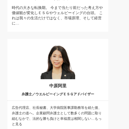
)
時代の大きな転換期。 今まで当たり前だった考え方や
喜の『これぞ！"本物の温泉"』(157)
価値観が変化しＥＳＧやウェルビーイングの台頭。 こ
れは我々の生活だけではなく、市場原理、そして経営
に…
中原阿里
弁護士／ウエルビーイングＥＳＧアドバイザー
広告代理店、社長秘書、大学病院医事課勤務等を経た後、
弁護士の道へ。企業顧問弁護士として数多くの問題に取り
組むなかで、法的な勝ち負けと幸福度は相関しない…もっ
と見る