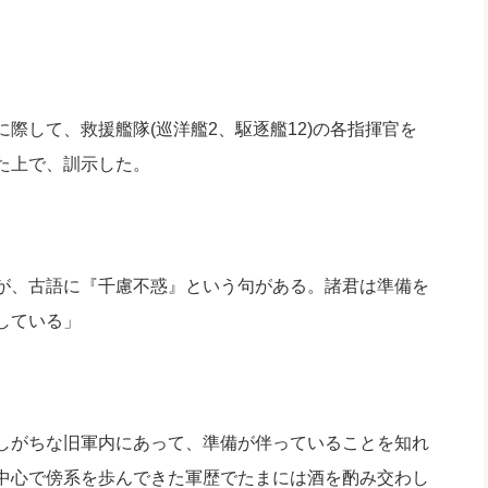
して、救援艦隊(巡洋艦2、駆逐艦12)の各指揮官を
た上で、訓示した。
が、古語に『千慮不惑』という句がある。諸君は準備を
している」
しがちな旧軍内にあって、準備が伴っていることを知れ
中心で傍系を歩んできた軍歴でたまには酒を酌み交わし