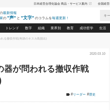
launch
日本経営合理化協会 商品・サービス案内
全国経営
の
最新情報
”声”
”文字”
家
の
と
のコラムを
毎週更新！
トレンド
数字
組織
業界別
教育
成功哲学
生活
われる撤収作戦(奇跡のキスカ島脱出)
る仕組みづくり講座(12)
産を守る一手(171)
ーワンで勝ち残る企業風土づくり(54)
《ニューヨーク発》ビジネスリーダーの先読み: 最新トレンド
オーナー社長の「お金の悩み相談室」(14)
「賃金の誤解」(135)
なぜ、トヨタ式で会社が伸びるのか？(
“出来る”管理職の条件(62)
中国哲学に学ぶ 不
おの
と戦略拠点(9)
(50)
2020.03.10
ーバル経営者は知ってい
(39)
スリーダー×次の一手「牟田太陽の社長業ネクスト」
おカネが残る決算書にするために、やっておきたいこと(
中小企業の新たな法律リスク(178)
売れる住宅を創る 100の視点(100)
あなただからお願いしたいと
令和時代の「社長の
”(9)
「社長の繁盛トレンド通信」(90)
デジ
向(204)
会社を守り抜くための緊急対策(100)
職場の生産性を下げるハラスメントの予防策(1
大久保一彦の“流行る”お店の仕組みづく
クレーム対応 実践マニュアル
先人の名句名言の教
将の器が問われる撤収作戦
トル・F・グジバチの『経営戦略の新常識』(12)
北村森の「今月のヒット商品」(109)
リーダ
2026.08.5
2026.08.5
2
る経営」の極意
、決めておきたい、知っておきたい、やってお
強い決算書の会社はココが違う！(36)
賃金決定の定石(68)
柿内幸夫─社長のための現場改善(174
クレーム対応の新知識と新常
渡部昇一の「日本の
第109話 伝統的産品を21世紀
第86回 「言葉狩り」
ジオジャパンの成功要因と
る者かくあるべし(635)
次の売れ筋をつかむ術(102)
ワイ
)
に生かし切る！
が
損益分岐点を下げる、Ｐ／Ｌ不況時代の新戦略(12)
顧客・社員・社会から支持される「ウェルビ
デキル社員に育てる！ 社員
経営に活かす“十八史
の資産管理講座(95)
会議での「社長の３分間スピーチ」ネタ帳(159)
社長のメシの種 4.0(206)
門」(23)
必読
新・会計経営と実学(37)
東川鷹年の「中小企業の人育
略(77)
53)
「経営知になる考え方」(57)
眼と耳
間
#
#
リーダー
歴史
決算書の“見える化”術(12)
業績アップにつながる！ワン
月5
ブランド戦略(39)
なたにお願いしたいと思われる「一流の仕事術」(28)
社長の
賢い社長の「経理財務の見どころ・勘どころ・ツッコ
欧米資産家に学ぶ二世教育(1
ぐせ経営哲学(100)
ろ」(149)
米国