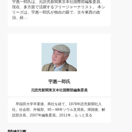
宇惠一郎氏は、元読売新聞東京本社国際部編集委員、
)
現在、多方面で活躍するフリージャーナリスト。 本シ
喜の『これぞ！"本物の温泉"』(157)
リーズは、宇惠一郎氏が独自の眼で、古今東西の政
治、経…
宇惠一郎氏
元読売新聞東京本社国際部編集委員
早稲田大学卒業後、商社を経て、1978年読売新聞社入
社。社会部、外報部、95～98年ソウル支局長。帰国後、解
説部次長、2007年編集委員。2011年…もっと見る