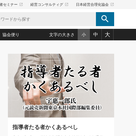
launch
launch
launch
者セミナー
経営コンサルティグ
日本経営合理化協会
search
大
中
協会便り
文字の大きさ
小
5)
況は会社守成の好機(38)
ころ心平の ──社長のための「か・ら・だマネジメント」
「愛読者通信」著者インタビュー(44)
34)
思われる 気配りの達人(127)
人間力の磨き方」(86)
ビジネス見聞録 経営ニュース(100)
タルＡＶを味方に！新・仕事術(180)
0)
り(210)
(92)
え 東洋思想に学ぶ経営学(132)
作間信司の経営無形庵(けいえいむぎょうあん)(166)
ー脳の鍛え方(32)
もっとみる
026.08.5
)
識(57)
指導者たち」(32)
経営セミナー情報局(1)
社長は「能力」の前に「資質」
ンを楽しむ基礎レッスン(12)
大事／社長業ネクスト #445
ーイング経営入
教育の決め手(203)
略”(30)
繁栄への着眼点 牟田太陽(76)
！社長が読むべき今月の4冊(88)
て」(38)
講話を聞いて学ぼう 実学・耳学・磨く「ミミガク」のすすめ
で楽しむ読書術(162)
(7)
ランク上の手紙・メール術(100)
「氣」(30)
指導者たる者かくあるべし
ミどこ
00)
スポーツ・ビジネスに学ぶ心理学(98)