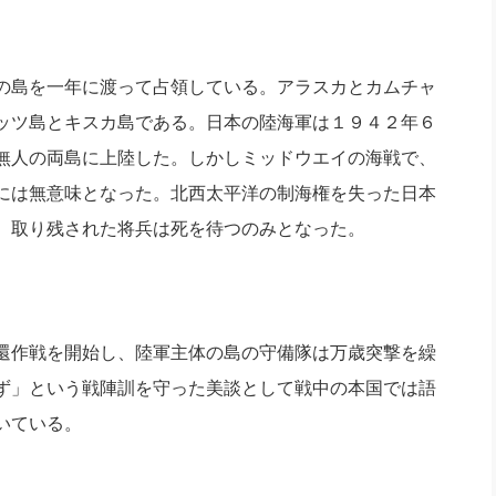
社長のための“全員営業”(30
腕をつくる 人と組織を動かす(200)
銀行交渉はこうしなさい！(12)
高橋一
行動科学マネジメント(5)
の社長のビジョン実現道場(10)
の島を一年に渡って占領している。アラスカとカムチャ
ッツ島とキスカ島である。日本の陸海軍は１９４２年６
無人の両島に上陸した。しかしミッドウエイの海戦で、
には無意味となった。北西太平洋の制海権を失った日本
、取り残された将兵は死を待つのみとなった。
還作戦を開始し、陸軍主体の島の守備隊は万歳突撃を繰
ず」という戦陣訓を守った美談として戦中の本国では語
いている。