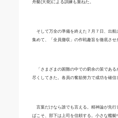
舟艇(大発)による訓練も重ねた。
そして万全の準備を終えた７月７日、出航に際
集めて、「全員撤収」の作戦趣旨を徹底させ
「さまざまの困難の中での窮余の策である
尽くしてきた。各員の奮励努力で成功を確信
言葉だけなら誰でも言える。精神論が先行
ばこそ、部下は上司を信頼する。小さな艦艇