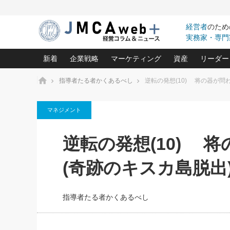
経営者
のため
実務家・専門
新着
企業戦略
マーケティング
資産
リーダー
ホーム
指導者たる者かくあるべし
逆転の発想(10) 将の器が問
中小企業の「１位づくり」戦略(96)
ネット戦略成功の秘訣 圧倒的に儲か
あなたの会社と資
オンリ
マネジメント
利益を最大化する「業務改善」横田尚哉氏(5)
ビジネスを一瞬で制する！一流グロ
どうなる金融業界
ビジネ
る“社長の戦略印象リスクマネジメント
(446)
強い会社を築く ビジネス・クリニック(240)
中国経済の最新動
逆転の発想(10) 
ロングセラーの玉手箱(9)
ピョー
2026.08.7
日本レーザー「人を大切にしながら利益を上げ
事業承継の前に
第153回「内需企業があっとい
(3)
大復活＆快進撃！ユニバーサルスタ
きたいコト(12)
指導者た
(奇跡のキスカ島脱出
う間にグローバル成長企業に」
は(5)
FOOD & LIFE COMPANIES
武器としてのM&A入門(3)
会社と社長のため
朝礼・
2026.08.5
最高の自分を表現する 成功イメージ戦
社長のための“儲かる通販”戦略視点(151)
深読み企業分析(1
楠木建の
朝礼・会議での「社長の３分
指導者たる者かくあるべし
スピーチ」ネタ帳（2026年8
酒井光雄 成功事例に学ぶ繁栄企業の
日号）
継続経営 百話百行(85)
次もあ
野田久美子 香港ビジネス成功法(10)
社長の口