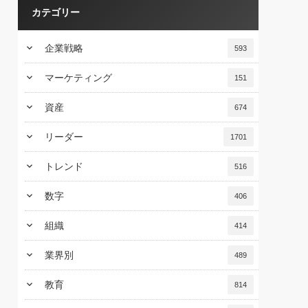
カテゴリー
keyboard_arrow_down
企業戦略
593
keyboard_arrow_down
マーケティング
151
keyboard_arrow_down
資産
674
keyboard_arrow_down
リーダー
1701
keyboard_arrow_down
トレンド
516
keyboard_arrow_down
数字
406
keyboard_arrow_down
組織
414
keyboard_arrow_down
業界別
489
keyboard_arrow_down
教育
814