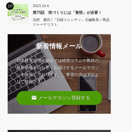
10
2023.10.4
第75話 街づくりには「覚悟」が必要！
北村 森氏 / 『日経トレンディ』元編集長／商品
ジャーナリスト
新着情報メール
日本経営合理化協会では経営コラムや教材の
最新情報をいち早くお届けするメールマガジ
ンを発信しております。ご希望の方は下記よ
りご登録下さい。
email
メールマガジン登録する