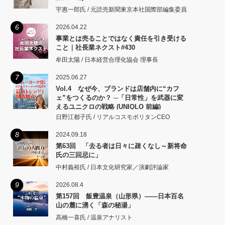
宇惠一郎氏 / 元読売新聞東京本社国際部編集委員
6
2026.04.22
事業とは売ることではなく責任を引き受ける
こと｜社長業ネクスト#430
牟田太陽 / 日本経営合理化協会 理事長
7
2025.06.27
Vol.4 なぜ今、ブランドは店舗内に“カフ
ェ”をつくるのか？ ─「日常性」を武器に変
えるユニクロの戦略 (UNIQLO 前編)
日野江都子氏 / リアルコスモポリタンCEO
8
2024.09.18
第63回 「去る者は日々に疎くなし～新将命
氏の三回忌に」
中村義裕氏 / 日本文化研究家／演劇評論家
9
2026.08.4
第157回 飯豊温泉（山形県）――日本百名
山の麓に湧く「森の秘湯」
高橋一喜氏 / 温泉アナリスト