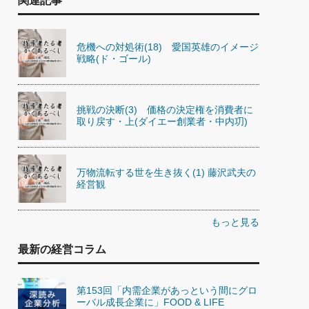
関連記事
危機への対処術(18) 愛国英雄のイメージ
戦略(ド・ゴール)
挑戦の決断(3) 価格の決定権を消費者に
取り戻す・上(ダイエー創業者・中内㓛)
万物流転する世を生き抜く(1) 藤沢武夫の
経営観
もっと見る
最新の経営コラム
第153回「内需企業があっという間にグロ
ーバル成長企業に」FOOD & LIFE