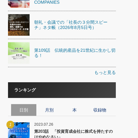
COMPANIES
朝礼・会議での「社長の３分間スピー
チ」ネタ帳（2026年8月5日号）
第109話 伝統的産品を21世紀に生かし切
る！
もっと見る
ランキング
日別
月別
本
収録物
1
2023.07.26
第203話 「投資育成会社に株式を持たすの
はやめなさい」