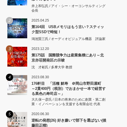
井上和弘氏 / アイ・シー・オーコンサルティング
会長
2
2025.04.25
第164回 USBメモリはもう古い？スティッ
ク型SSDで時短！
鴻池賢三氏 / オーディオビジュアル機器 評論家
3
2023.12.20
第175話 国際競争力は産業集積にあり～北
京亦荘開発区の示唆
沈 才彬氏 / 多摩大学 教授
4
2023.08.30
176軒目 「活種 鮮寿 ＠岡山市野田屋町
～2貫400円（税別）でおまかせ一本で経営す
る異色の寿司店～」
大久保一彦氏 / 日本の将来のために創業・第二創
業・イノベーションを支援する有限会社 代表
5
2020.06.30
逆転の発想(26) 好き嫌いで部下を選ばない(後
藤田正晴)