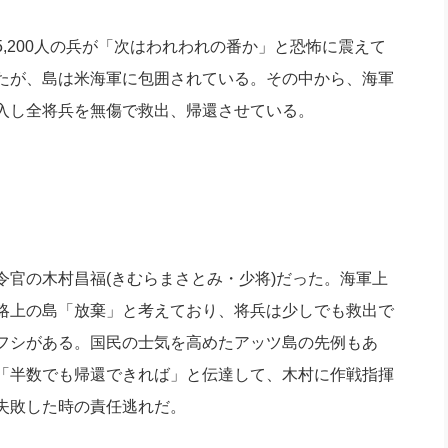
200人の兵が「次はわれわれの番か」と恐怖に震えて
たが、島は米海軍に包囲されている。その中から、海軍
入し全将兵を無傷で救出、帰還させている。
官の木村昌福(きむらまさとみ・少将)だった。海軍上
略上の島「放棄」と考えており、将兵は少しでも救出で
フシがある。国民の士気を高めたアッツ島の先例もあ
「半数でも帰還できれば」と伝達して、木村に作戦指揮
失敗した時の責任逃れだ。