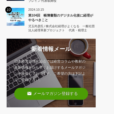
ブレイン 代表取締役
10
2024.10.15
第104回 帳簿書類のデジタル化後に経理が
やるべきこと
児玉尚彦氏 / 株式会社経理がよくなる 一般社団
法人経理革新プロジェクト 代表・税理士
新着情報メール
日本経営合理化協会では経営コラムや教材の
最新情報をいち早くお届けするメールマガジ
ンを発信しております。ご希望の方は下記よ
りご登録下さい。
email
メールマガジン登録する