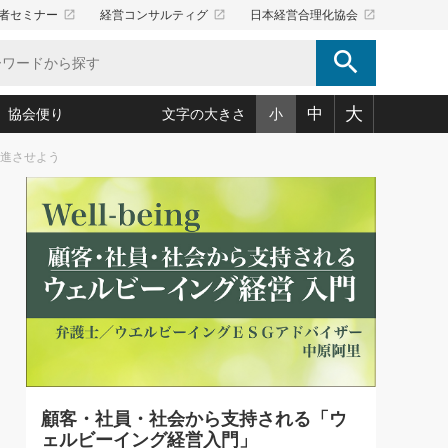
launch
launch
launch
者セミナー
経営コンサルティグ
日本経営合理化協会
search
大
中
協会便り
文字の大きさ
小
前進させよう
5)
況は会社守成の好機(38)
ころ心平の ──社長のための「か・ら・だマネジメント」
「愛読者通信」著者インタビュー(44)
34)
思われる 気配りの達人(127)
人間力の磨き方」(86)
ビジネス見聞録 経営ニュース(100)
タルＡＶを味方に！新・仕事術(180)
0)
り(210)
(92)
え 東洋思想に学ぶ経営学(132)
作間信司の経営無形庵(けいえいむぎょうあん)(166)
ー脳の鍛え方(32)
もっとみる
026.08.5
)
識(57)
指導者たち」(32)
経営セミナー情報局(1)
86回 「言葉狩り」
ンを楽しむ基礎レッスン(12)
ーイング経営入
教育の決め手(203)
略”(30)
繁栄への着眼点 牟田太陽(76)
！社長が読むべき今月の4冊(88)
て」(38)
講話を聞いて学ぼう 実学・耳学・磨く「ミミガク」のすすめ
で楽しむ読書術(162)
(7)
ランク上の手紙・メール術(100)
「氣」(30)
顧客・社員・社会から支持される「ウ
ミどこ
00)
ェルビーイング経営入門」
スポーツ・ビジネスに学ぶ心理学(98)