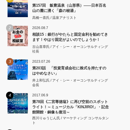
第157回 飯豊温泉（山形県）――日本百名
山の麓に湧く「森の秘湯」
高橋一喜氏 / 温泉アナリスト
2
2026.08.7
相談15：銀行がやたらと固定金利を勧めてき
ます！やはり固定がよいのでしょうか！
古山喜章氏 / アイ・シー・オーコンサルティング
社長
3
2023.07.26
第203話 「投資育成会社に株式を持たすの
はやめなさい」
井上和弘氏 / アイ・シー・オーコンサルティング
会長
4
2017.06.9
第78回《二宮尊徳翁》に再び空前のスポット
ライト！～ミュージカル「KINJIRO!」・記念
館開館・銅像も復活～
西川りゅうじん氏 / マーケティング コンサルタン
ト