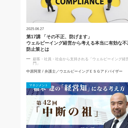
2025.06.27
第17講 「その不正、防げます」
ウェルビーイング経営から考える本当に有効な不
防止策とは
顧客・社員・社会から支持される「ウェルビーイング経
門」
中原阿里 / 弁護士／ウエルビーイングＥＳＧアドバイザー
マネジメント