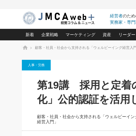
経営者
のため
実務家・専門
新着
企業戦略
マーケティング
資産
リーダー
ホーム
顧客・社員・社会から支持される「ウェルビーイング経営入
中小企業の「１位づくり」戦略(96)
ネット戦略成功の秘訣 圧倒的に儲か
あなたの会社と資
オンリ
人事・労務
利益を最大化する「業務改善」横田尚哉氏(5)
ビジネスを一瞬で制する！一流グロ
どうなる金融業界
ビジネ
る“社長の戦略印象リスクマネジメント
(446)
強い会社を築く ビジネス・クリニック(240)
中国経済の最新動
第19講 採用と定
ロングセラーの玉手箱(9)
ピョー
2026.08.7
2026.08.7
日本レーザー「人を大切にしながら利益を上げ
事業承継の前に
相談15：銀行がやたらと固定金
第153回「内需企業があっと
(3)
大復活＆快進撃！ユニバーサルスタ
きたいコト(12)
指導者た
化」公的認証を活用
利を勧めてきます！やはり固定
う間にグローバル成長企業に
は(5)
がよいのでしょうか！
FOOD & LIFE COMPANIES
武器としてのM&A入門(3)
会社と社長のため
朝礼・
最高の自分を表現する 成功イメージ戦
社長のための“儲かる通販”戦略視点(151)
深読み企業分析(1
楠木建の
顧客・社員・社会から支持される「ウェルビーイン
酒井光雄 成功事例に学ぶ繁栄企業の
経営入門」
継続経営 百話百行(85)
次もあ
野田久美子 香港ビジネス成功法(10)
社長の口