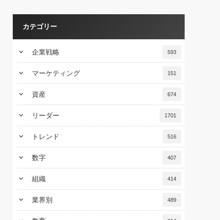
カテゴリー
keyboard_arrow_down
企業戦略
593
keyboard_arrow_down
マーケティング
151
keyboard_arrow_down
資産
674
keyboard_arrow_down
リーダー
1701
keyboard_arrow_down
トレンド
516
keyboard_arrow_down
数字
407
keyboard_arrow_down
組織
414
keyboard_arrow_down
業界別
489