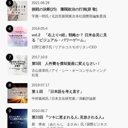
5
2021.06.29
挑戦の決断(25) 藩閥政治の打倒(原 敬)
宇惠一郎氏 / 元読売新聞東京本社国際部編集委員
6
2018.05.4
vol.2 「右上り×紺」戦略か？ 日米会見に見
る「ビジュアル・パワーゲーム」
日野江都子氏 / リアルコスモポリタンCEO
7
2017.10.6
第5回 人件費を償却資産に変えなさい！
古山喜章氏 / アイ・シー・オーコンサルティング
社長
8
2019.07.17
第１回 「日本語を考え直す」
中村義裕氏 / 日本文化研究家／演劇評論家
9
2010.06.7
第33回 『ツキに恵まれる人､見放される人』
新 将命 （あたらし まさみ）氏 / 国際ビジネス