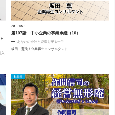
2019.05.8
第107話 中小企業の事業承継（10）
正
あなたの会社と資産を守る一手
坂田 薫氏 / 企業再生コンサルタント
営入
社長業