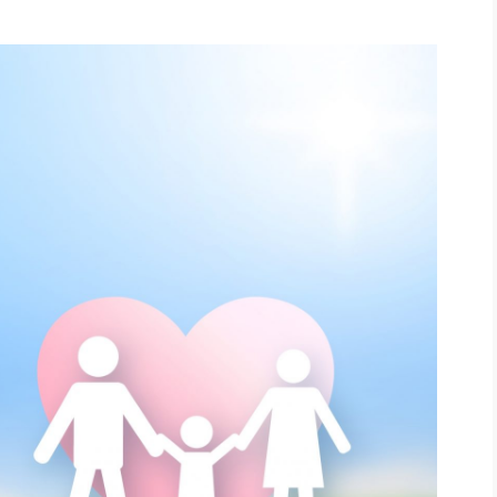
社長のための“全員営業”(30
腕をつくる 人と組織を動かす(200)
銀行交渉はこうしなさい！(12)
高橋一
行動科学マネジメント(5)
の社長のビジョン実現道場(10)