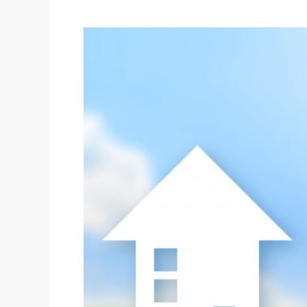
社長の右
酒井英之