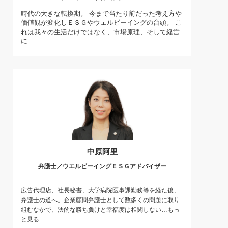
)
時代の大きな転換期。 今まで当たり前だった考え方や
喜の『これぞ！"本物の温泉"』(157)
価値観が変化しＥＳＧやウェルビーイングの台頭。 こ
れは我々の生活だけではなく、市場原理、そして経営
に…
中原阿里
弁護士／ウエルビーイングＥＳＧアドバイザー
広告代理店、社長秘書、大学病院医事課勤務等を経た後、
弁護士の道へ。企業顧問弁護士として数多くの問題に取り
組むなかで、法的な勝ち負けと幸福度は相関しない…もっ
と見る