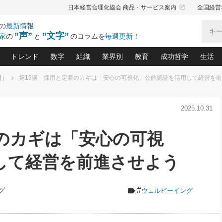
launch
日本経営合理化協会 商品・サービス案内
全国経営
の
最新情報
”声”
”文字”
家
の
と
のコラムを
毎週更新！
トレンド
数字
組織
業界別
教育
成功哲学
生活
門」
第19講 採用と定着のカギは「安心の可視化」公的認証を活用して経営を
る仕組みづくり講座(12)
産を守る一手(171)
ーワンで勝ち残る企業風土づくり(54)
《ニューヨーク発》ビジネスリーダーの先読み: 最新トレンド
オーナー社長の「お金の悩み相談室」(15)
「賃金の誤解」(135)
なぜ、トヨタ式で会社が伸びるのか？(
“出来る”管理職の条件(62)
中国哲学に学ぶ 不
おの
と戦略拠点(9)
(50)
2025.10.31
ーバル経営者は知ってい
(39)
スリーダー×次の一手「牟田太陽の社長業ネクスト」
おカネが残る決算書にするために、やっておきたいこと(
中小企業の新たな法律リスク(178)
売れる住宅を創る 100の視点(100)
あなただからお願いしたいと
令和時代の「社長の
”(9)
「社長の繁盛トレンド通信」(90)
デジ
向(204)
会社を守り抜くための緊急対策(100)
職場の生産性を下げるハラスメントの予防策(1
大久保一彦の“流行る”お店の仕組みづく
クレーム対応 実践マニュアル
先人の名句名言の教
着のカギは「安心の可視
トル・F・グジバチの『経営戦略の新常識』(12)
北村森の「今月のヒット商品」(109)
リーダ
2026.08.5
2
る経営」の極意
、決めておきたい、知っておきたい、やってお
強い決算書の会社はココが違う！(36)
賃金決定の定石(68)
柿内幸夫─社長のための現場改善(174
クレーム対応の新知識と新常
渡部昇一の「日本の
い
第109話 伝統的産品を21世紀
第
ジオジャパンの成功要因と
る者かくあるべし(635)
次の売れ筋をつかむ術(102)
ワイ
して経営を前進させよう
」
に生かし切る！
損益分岐点を下げる、Ｐ／Ｌ不況時代の新戦略(12)
顧客・社員・社会から支持される「ウェルビ
デキル社員に育てる！ 社員
経営に活かす“十八史
の資産管理講座(95)
会議での「社長の３分間スピーチ」ネタ帳(159)
社長のメシの種 4.0(206)
門」(23)
必読
2026.08.5
新・会計経営と実学(37)
東川鷹年の「中小企業の人育
略(77)
53)
「経営知になる考え方」(57)
眼と耳
朝礼・会議での「社長の３分間
#
グ
ウェルビーイング
決算書の“見える化”術(12)
業績アップにつながる！ワン
スピーチ」ネタ帳（2026年8月5
ブランド戦略(39)
日号）
なたにお願いしたいと思われる「一流の仕事術」(28)
社長の
賢い社長の「経理財務の見どころ・勘どころ・ツッコ
欧米資産家に学ぶ二世教育(1
ぐせ経営哲学(100)
ろ」(149)
米国