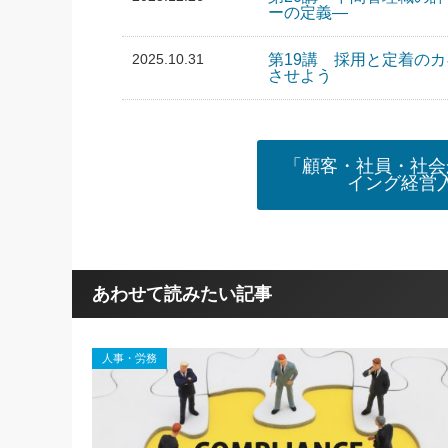
ーの定義―
2025.10.31
第19講 採用と定着の
させよう
「顧客・社員・社会
イング経営
あわせて読みたい記事
人事・労務