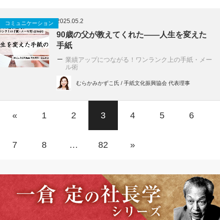
2025.05.2
コミュニケーション
90歳の父が教えてくれた――人生を変えた
手紙
業績アップにつながる！ワンランク上の手紙・メー
ル術
むらかみかずこ氏 / 手紙文化振興協会 代表理事
«
1
2
3
4
5
6
7
8
…
82
»