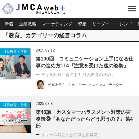
menu
新着
企業戦略
マーケティング
資産
リーダー
トレンド
「教育」カテゴリーの経営コラム
2025.09.12
社員教育・営業
第190回 コミュニケーション上手になる仕
事の進め方114『注意を受けた後の姿勢』
デキル社員に育てる！ 社員教育の決め手
松尾友子 / コミュニケーションインストラクター
2025.08.8
社員教育・営業
第46講 カスタマーハラスメント対策の実
務策㉝『あなただったらどう思うの？』第4
部
クレーム対応の新知識と新常識