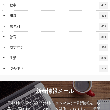
keyboard_arrow_down
数字
407
keyboard_arrow_down
組織
414
keyboard_arrow_down
業界別
489
keyboard_arrow_down
教育
814
keyboard_arrow_down
成功哲学
318
keyboard_arrow_down
生活
809
keyboard_arrow_down
協会便り
394
新着情報メール
日本経営合理化協会では経営コラムや教材の最新情報をいち
早くお届けするメールマガジンを発信しております。ご希望