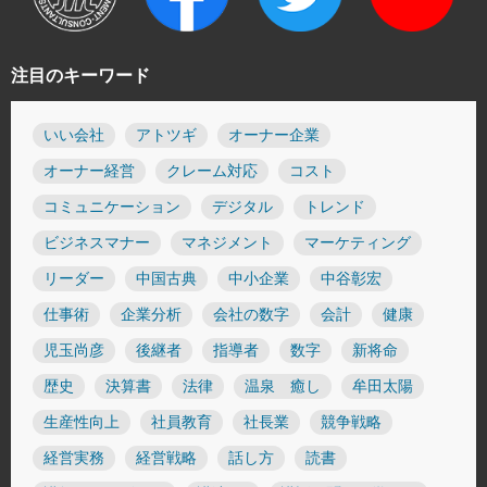
注目のキーワード
いい会社
アトツギ
オーナー企業
オーナー経営
クレーム対応
コスト
コミュニケーション
デジタル
トレンド
ビジネスマナー
マネジメント
マーケティング
リーダー
中国古典
中小企業
中谷彰宏
仕事術
企業分析
会社の数字
会計
健康
児玉尚彦
後継者
指導者
数字
新将命
歴史
決算書
法律
温泉 癒し
牟田太陽
生産性向上
社員教育
社長業
競争戦略
経営実務
経営戦略
話し方
読書