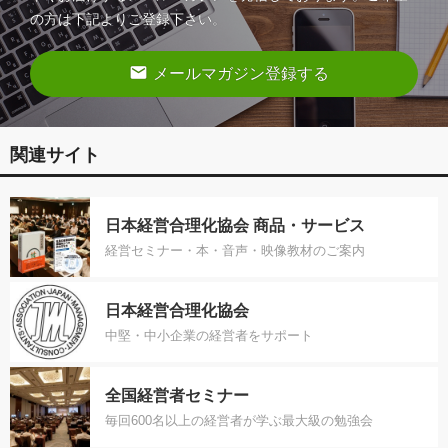
の方は下記よりご登録下さい。
email
メールマガジン登録する
関連サイト
日本経営合理化協会 商品・サービス
経営セミナー・本・音声・映像教材のご案内
日本経営合理化協会
中堅・中小企業の経営者をサポート
全国経営者セミナー
毎回600名以上の経営者が学ぶ最大級の勉強会