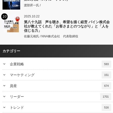
渡部昇一氏 /
10
2025.10.22
第八十九話 声を聴き、希望を描く経営 パイン株式会
社が教えてくれた「お客さまとのつながり」と「人を
信じる力」
佐藤元相氏 / NNA株式会社 代表取締役
カテゴリー
keyboard_arrow_down
企業戦略
593
keyboard_arrow_down
マーケティング
151
keyboard_arrow_down
資産
674
keyboard_arrow_down
リーダー
1701
keyboard_arrow_down
トレンド
516