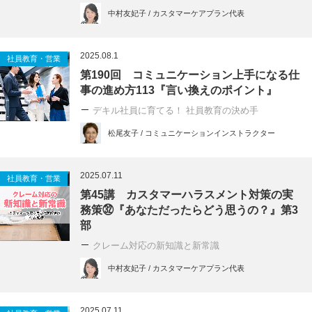
中村友妃子 / カスタマーケアプラン代表
2025.08.1
社員教育・営業
第190回 コミュニケーション上手になる仕
事の進め方113『言い換えのポイント』
デキル社員に育てる！ 社員教育の決め手
松尾友子 / コミュニケーションインストラクター
2025.07.11
社員教育・営業
第45講 カスタマーハラスメント対策の実
務策㉜『あなただったらどう思うの？』第3
部
クレーム対応の新知識と新常識
中村友妃子 / カスタマーケアプラン代表
2025.07.11