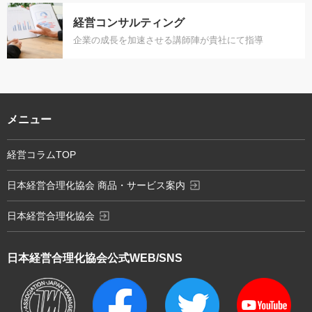
経営コンサルティング
企業の成長を加速させる講師陣が貴社にて指導
メニュー
経営コラムTOP
exit_to_app
日本経営合理化協会 商品・サービス案内
exit_to_app
日本経営合理化協会
日本経営合理化協会
公式WEB/SNS