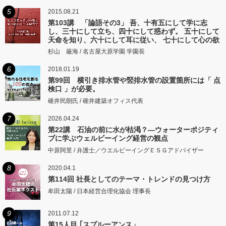
5
2015.08.21
第103講 「論語その3」 吾、十有五にして学に志
し、三十にして立ち、四十にして惑わず。 五十にして
天命を知り、六十にして耳に従い、 七十にして心の欲
するところに従いて矩をこえず。
杉山 厳海 / 名古屋大原学園 学園長
6
2018.01.19
第99回 横引き排水管や竪排水管の設置箇所には「 点
検口 」が必要。
碓井民朗氏 / 碓井建築オフィス代表
7
2026.04.24
第22講 石油の前に水が枯渇？―ウォーターポジティ
ブに学ぶウェルビーイング経営の観点
中原阿里 / 弁護士／ウエルビーイングＥＳＧアドバイザー
8
2020.04.1
第114回 社長としてのテーマ・トレンドの見つけ方
牟田太陽 / 日本経営合理化協会 理事長
9
2011.07.12
第15人目 ｢スプルーアンス」