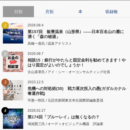
日別
月別
本
収録物
1
2026.08.4
第157回 飯豊温泉（山形県）――日本百名山の麓に
湧く「森の秘湯」
高橋一喜氏 / 温泉アナリスト
2
2026.08.7
相談15：銀行がやたらと固定金利を勧めてきます！や
はり固定がよいのでしょうか！
古山喜章氏 / アイ・シー・オーコンサルティング社長
3
2023.12.5
危機への対処術(30) 戦力逐次投入の愚(ガダルカナル
奪還作戦)
宇惠一郎氏 / 元読売新聞東京本社国際部編集委員
4
2026.02.27
第174回「ブルーレイ」は無くなるの？
鴻池賢三氏 / オーディオビジュアル機器 評論家