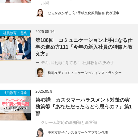
ル術
むらかみかずこ氏 / 手紙文化振興協会 代表理事
2025.05.16
社員教育・営業
第188回 コミュニケーション上手になる仕
事の進め方111『今年の新入社員の特徴と教
え方』
デキル社員に育てる！ 社員教育の決め手
松尾友子 / コミュニケーションインストラクター
2025.05.9
社員教育・営業
第43講 カスタマーハラスメント対策の実
務策㉚『あなただったらどう思うの？』第1
部
クレーム対応の新知識と新常識
中村友妃子 / カスタマーケアプラン代表