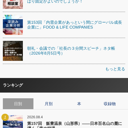
はり固定がよいのでしょうか！
第153回「内需企業があっという間にグローバル成長
企業に」FOOD & LIFE COMPANIES
朝礼・会議での「社長の３分間スピーチ」ネタ帳
（2026年8月5日号）
もっと見る
ランキング
日別
月別
本
収録物
1
2026.08.4
第157回 飯豊温泉（山形県）――日本百名山の麓に