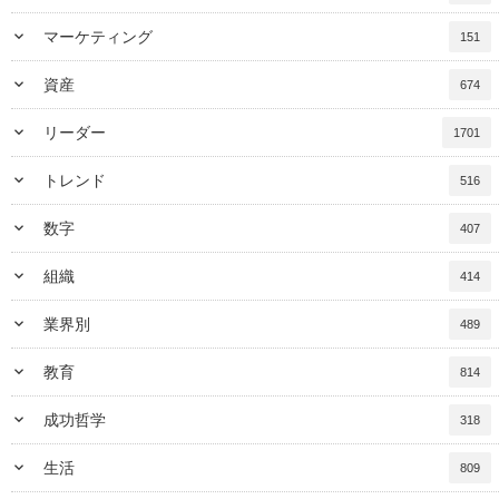
keyboard_arrow_down
マーケティング
151
keyboard_arrow_down
資産
674
keyboard_arrow_down
リーダー
1701
keyboard_arrow_down
トレンド
516
keyboard_arrow_down
数字
407
keyboard_arrow_down
組織
414
keyboard_arrow_down
業界別
489
keyboard_arrow_down
教育
814
keyboard_arrow_down
成功哲学
318
keyboard_arrow_down
生活
809