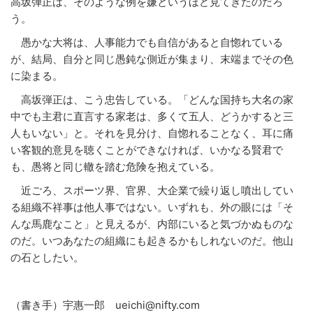
高坂弾正は、そのような例を嫌というほど見てきたのだろ
う。
愚かな大将は、人事能力でも自信があると自惚れている
が、結局、自分と同じ愚鈍な側近が集まり、末端までその色
に染まる。
高坂弾正は、こう忠告している。「どんな国持ち大名の家
中でも主君に直言する家老は、多くて五人、どうかすると三
人もいない」と。それを見分け、自惚れることなく、耳に痛
い客観的意見を聴くことができなければ、いかなる賢君で
も、愚将と同じ轍を踏む危険を抱えている。
近ごろ、スポーツ界、官界、大企業で繰り返し噴出してい
る組織不祥事は他人事ではない。いずれも、外の眼には「そ
んな馬鹿なこと」と見えるが、内部にいると気づかぬものな
のだ。いつあなたの組織にも起きるかもしれないのだ。他山
の石としたい。
（書き手）宇惠一郎 ueichi@nifty.com