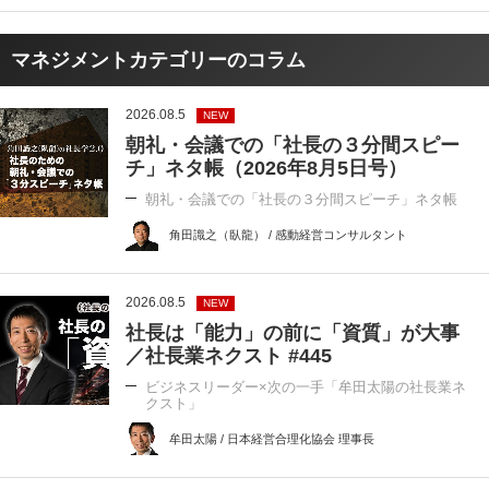
マネジメントカテゴリーのコラム
2026.08.5
NEW
朝礼・会議での「社長の３分間スピー
チ」ネタ帳（2026年8月5日号）
朝礼・会議での「社長の３分間スピーチ」ネタ帳
角田識之（臥龍） / 感動経営コンサルタント
2026.08.5
NEW
社長は「能力」の前に「資質」が大事
／社長業ネクスト #445
ビジネスリーダー×次の一手「牟田太陽の社長業ネ
クスト」
牟田太陽 / 日本経営合理化協会 理事長