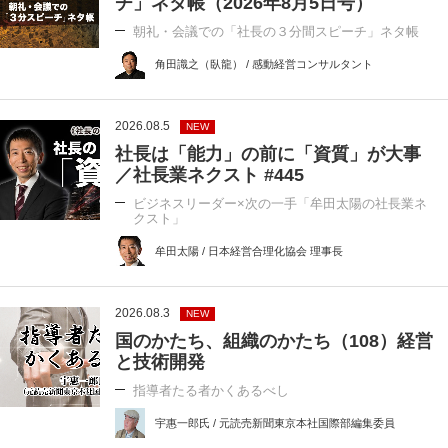
チ」ネタ帳（2026年8月5日号）
朝礼・会議での「社長の３分間スピーチ」ネタ帳
角田識之（臥龍） / 感動経営コンサルタント
2026.08.5
NEW
社長は「能力」の前に「資質」が大事
／社長業ネクスト #445
ビジネスリーダー×次の一手「牟田太陽の社長業ネ
クスト」
牟田太陽 / 日本経営合理化協会 理事長
2026.08.3
NEW
国のかたち、組織のかたち（108）経営
と技術開発
指導者たる者かくあるべし
宇惠一郎氏 / 元読売新聞東京本社国際部編集委員