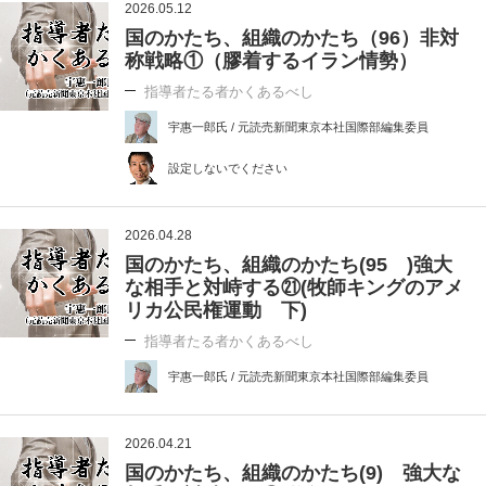
2026.05.12
国のかたち、組織のかたち（96）非対
称戦略①（膠着するイラン情勢）
指導者たる者かくあるべし
宇惠一郎氏 / 元読売新聞東京本社国際部編集委員
設定しないでください
2026.04.28
国のかたち、組織のかたち(95 )強大
な相手と対峙する㉑(牧師キングのアメ
リカ公民権運動 下)
指導者たる者かくあるべし
宇惠一郎氏 / 元読売新聞東京本社国際部編集委員
2026.04.21
国のかたち、組織のかたち(9) 強大な