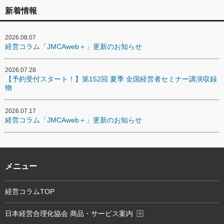
新着情報
2026.08.07
経営コラム「JMCAweb＋」更新のお知らせ
2026.07.28
【予約受付スタート！】第152回 夏季 全国経営者セミナー講演収録
物
2026.07.17
経営コラム「JMCAweb＋」更新のお知らせ
メニュー
経営コラムTOP
exit_to_app
日本経営合理化協会 商品・サービス案内