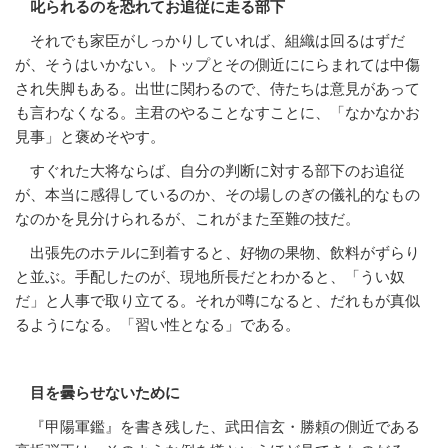
叱られるのを恐れてお追従に走る部下
それでも家臣がしっかりしていれば、組織は回るはずだ
が、そうはいかない。トップとその側近ににらまれては中傷
され失脚もある。出世に関わるので、侍たちは意見があって
も言わなくなる。主君のやることなすことに、「なかなかお
見事」と褒めそやす。
すぐれた大将ならば、自分の判断に対する部下のお追従
が、本当に感得しているのか、その場しのぎの儀礼的なもの
なのかを見分けられるが、これがまた至難の技だ。
出張先のホテルに到着すると、好物の果物、飲料がずらり
と並ぶ。手配したのが、現地所長だとわかると、「うい奴
だ」と人事で取り立てる。それが噂になると、だれもが真似
るようになる。「習い性となる」である。
目を曇らせないために
『甲陽軍鑑』を書き残した、武田信玄・勝頼の側近である