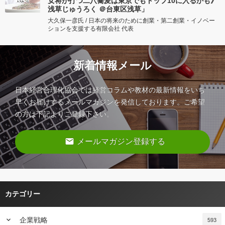
女将が打つ二八蕎麦は東京でもトップ10に入るかも》
浅草じゅうろく ＠台東区浅草」
大久保一彦氏 / 日本の将来のために創業・第二創業・イノベー
ションを支援する有限会社 代表
新着情報メール
日本経営合理化協会では経営コラムや教材の最新情報をいち
早くお届けするメールマガジンを発信しております。ご希望
の方は下記よりご登録下さい。
email
メールマガジン登録する
カテゴリー
keyboard_arrow_down
企業戦略
593