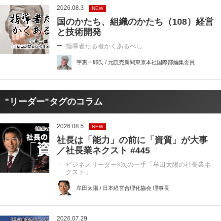
2026.08.3
NEW
国のかたち、組織のかたち（108）経営
と技術開発
指導者たる者かくあるべし
宇惠一郎氏 / 元読売新聞東京本社国際部編集委員
"リーダー"タグのコラム
2026.08.5
NEW
社長は「能力」の前に「資質」が大事
／社長業ネクスト #445
ビジネスリーダー×次の一手「牟田太陽の社長業ネ
クスト」
牟田太陽 / 日本経営合理化協会 理事長
2026.07.29