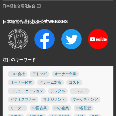
exit_to_app
日本経営合理化協会
日本経営合理化協会
公式WEB/SNS
注目のキーワード
いい会社
アトツギ
オーナー企業
オーナー経営
クレーム対応
コスト
コミュニケーション
デジタル
トレンド
ビジネスマナー
マネジメント
マーケティング
リーダー
中国古典
中小企業
中谷彰宏