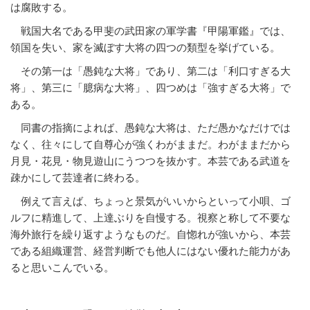
は腐敗する。
戦国大名である甲斐の武田家の軍学書『甲陽軍鑑』では、
領国を失い、家を滅ぼす大将の四つの類型を挙げている。
その第一は「愚鈍な大将」であり、第二は「利口すぎる大
将」、第三に「臆病な大将」、四つめは「強すぎる大将」で
ある。
同書の指摘によれば、愚鈍な大将は、ただ愚かなだけでは
なく、往々にして自尊心が強くわがままだ。わがままだから
月見・花見・物見遊山にうつつを抜かす。本芸である武道を
疎かにして芸達者に終わる。
例えて言えば、ちょっと景気がいいからといって小唄、ゴ
ルフに精進して、上達ぶりを自慢する。視察と称して不要な
海外旅行を繰り返すようなものだ。自惚れが強いから、本芸
である組織運営、経営判断でも他人にはない優れた能力があ
ると思いこんでいる。