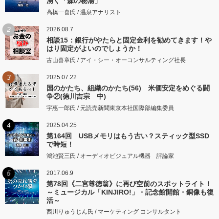
湧く「森の秘湯」
高橋一喜氏 / 温泉アナリスト
2
2026.08.7
相談15：銀行がやたらと固定金利を勧めてきます！や
はり固定がよいのでしょうか！
古山喜章氏 / アイ・シー・オーコンサルティング社長
3
2025.07.22
国のかたち、組織のかたち(56) 米価安定をめぐる闘
争②(徳川吉宗 中)
宇惠一郎氏 / 元読売新聞東京本社国際部編集委員
4
2025.04.25
第164回 USBメモリはもう古い？スティック型SSD
で時短！
鴻池賢三氏 / オーディオビジュアル機器 評論家
5
2017.06.9
第78回《二宮尊徳翁》に再び空前のスポットライト！
～ミュージカル「KINJIRO!」・記念館開館・銅像も復
活～
西川りゅうじん氏 / マーケティング コンサルタント