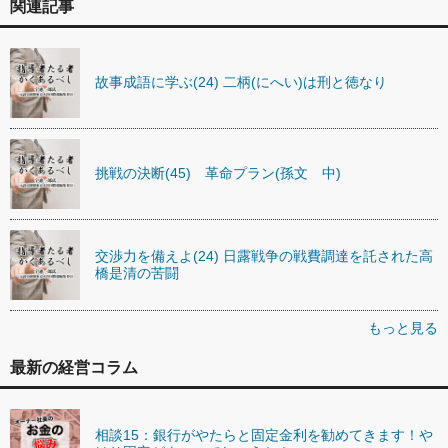
関連記事
故事成語に学ぶ(24) 二柄(にへい)は刑と徳なり
挑戦の決断(45) 革命プラン(孫文 中)
交渉力を備えよ(24) 日露戦争の戦費調達を託された高
橋是清の苦闘
もっと見る
最新の経営コラム
相談15：銀行がやたらと固定金利を勧めてきます！や