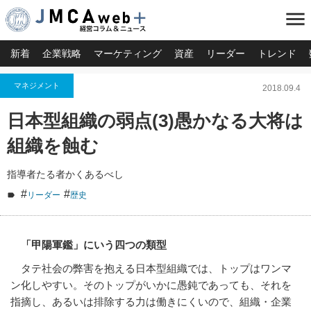
menu
新着
企業戦略
マーケティング
資産
リーダー
トレンド
マネジメント
2018.09.4
日本型組織の弱点(3)愚かなる大将は
組織を蝕む
指導者たる者かくあるべし
#
#
リーダー
歴史
「甲陽軍鑑」にいう四つの類型
タテ社会の弊害を抱える日本型組織では、トップはワンマ
ン化しやすい。そのトップがいかに愚鈍であっても、それを
指摘し、あるいは排除する力は働きにくいので、組織・企業