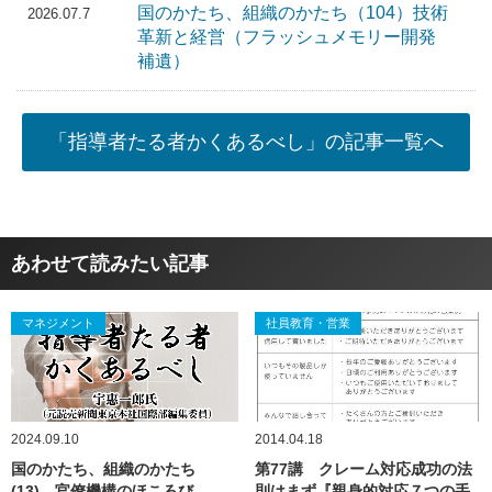
国のかたち、組織のかたち（104）技術
2026.07.7
革新と経営（フラッシュメモリー開発
補遺）
「指導者たる者かくあるべし」の記事一覧へ
あわせて読みたい記事
マネジメント
社員教育・営業
2024.09.10
2014.04.18
国のかたち、組織のかたち
第77講 クレーム対応成功の法
(13) 官僚機構のほころび
則はまず『親身的対応７つの手