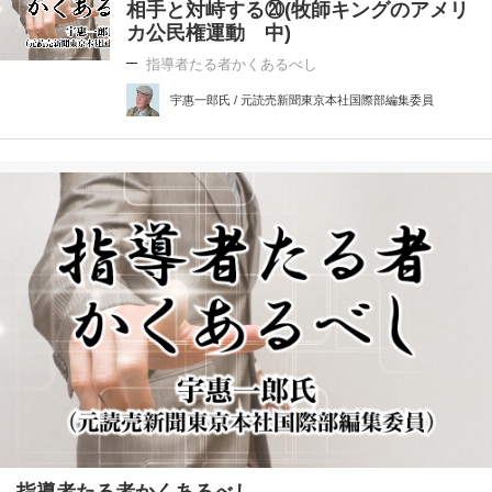
相手と対峙する⑳(牧師キングのアメリ
カ公民権運動 中)
指導者たる者かくあるべし
宇惠一郎氏 / 元読売新聞東京本社国際部編集委員
指導者たる者かくあるべし