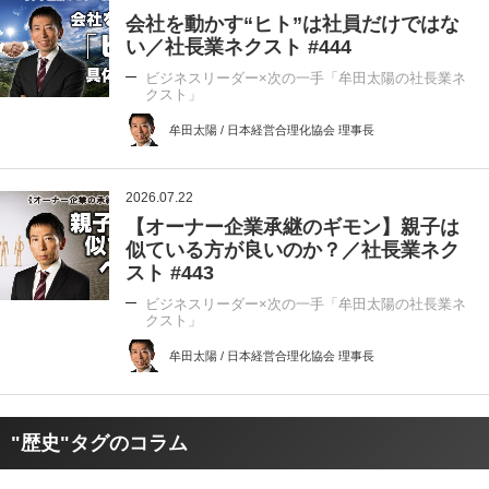
会社を動かす“ヒト”は社員だけではな
い／社長業ネクスト #444
ビジネスリーダー×次の一手「牟田太陽の社長業ネ
クスト」
牟田太陽 / 日本経営合理化協会 理事長
2026.07.22
【オーナー企業承継のギモン】親子は
似ている方が良いのか？／社長業ネク
スト #443
ビジネスリーダー×次の一手「牟田太陽の社長業ネ
クスト」
牟田太陽 / 日本経営合理化協会 理事長
"歴史"タグのコラム