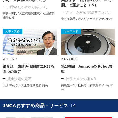
順』で運ぶこと（５）
指導者たる者かくあるべし
クレーム対応 実践マニュアル
宇惠一郎氏 / 元読売新聞東京本社国際部
編集委員
中村友妃子 / カスタマーケアプラン代表
人事・労務
キーワード
2021.07.7
2022.08.30
第８話 成績評価制度における
第108回 AmazonのiRobot買
５つの限定
収
賃金決定の定石
社長のメシの種 4.0
大槻 幸雄 氏 / 賃金管理研究所 所長
高島健一氏 / 社長専門新事業アドバイザ
ー
JMCAおすすめ商品・サービス
open_in_new