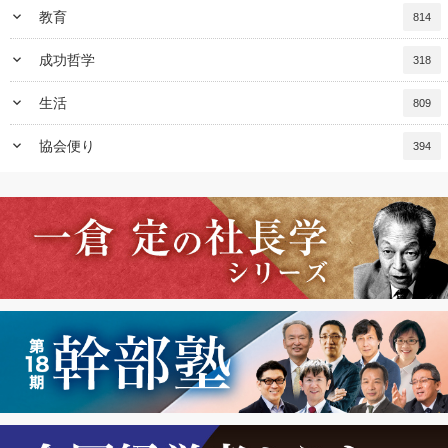
keyboard_arrow_down
教育
814
keyboard_arrow_down
成功哲学
318
keyboard_arrow_down
生活
809
keyboard_arrow_down
協会便り
394