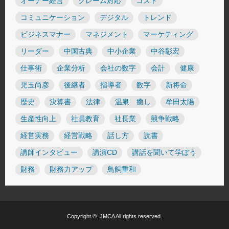
オーナー経営
クレーム対応
コスト
コミュニケーション
デジタル
トレンド
ビジネスマナー
マネジメント
マーケティング
リーダー
中国古典
中小企業
中谷彰宏
仕事術
企業分析
会社の数字
会計
健康
児玉尚彦
後継者
指導者
数字
新将命
歴史
決算書
法律
温泉 癒し
牟田太陽
生産性向上
社員教育
社長業
競争戦略
経営実務
経営戦略
話し方
読書
講師インタビュー
講演CD
講話を聞いて学ぼう
財務
財務力アップ
鳥飼重和
Copyright ©
JMCA
All rights reserved.