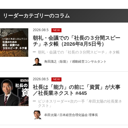
リーダーカテゴリーのコラム
2026.08.5
NEW
朝礼・会議での「社長の３分間スピー
チ」ネタ帳（2026年8月5日号）
朝礼・会議での「社長の３分間スピーチ」ネタ帳
角田識之（臥龍） / 感動経営コンサルタント
2026.08.5
NEW
社長は「能力」の前に「資質」が大事
／社長業ネクスト #445
ビジネスリーダー×次の一手「牟田太陽の社長業ネ
クスト」
牟田太陽 / 日本経営合理化協会 理事長