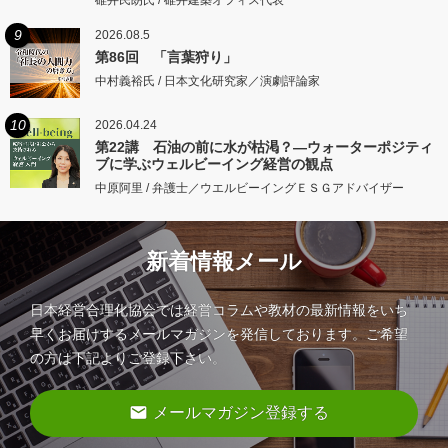
9
2026.08.5
第86回 「言葉狩り」
中村義裕氏 / 日本文化研究家／演劇評論家
10
2026.04.24
第22講 石油の前に水が枯渇？―ウォーターポジティ
ブに学ぶウェルビーイング経営の観点
中原阿里 / 弁護士／ウエルビーイングＥＳＧアドバイザー
新着情報メール
日本経営合理化協会では経営コラムや教材の最新情報をいち
早くお届けするメールマガジンを発信しております。ご希望
の方は下記よりご登録下さい。
email
メールマガジン登録する