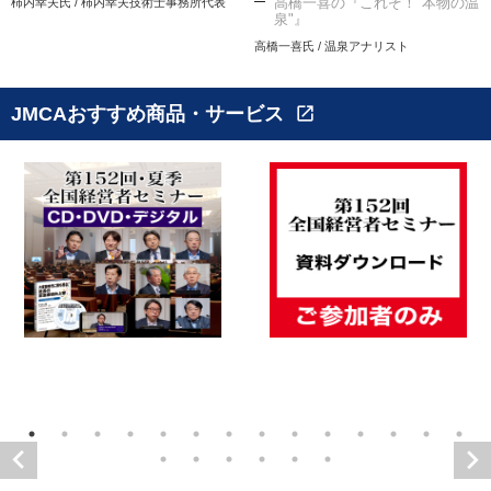
高橋一喜の『これぞ！"本物の温
柿内幸夫氏 / 柿内幸夫技術士事務所代表
泉"』
高橋一喜氏 / 温泉アナリスト
JMCAおすすめ商品・サービス
open_in_new