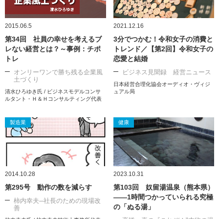
2015.06.5
2021.12.16
第34回 社員の幸せを考えるブ
3分でつかむ！令和女子の消費と
レない経営とは？～事例：チポ
トレンド／【第2回】令和女子の
トレ
恋愛と結婚
オンリーワンで勝ち残る企業風
ビジネス見聞録 経営ニュース
土づくり
日本経営合理化協会オーディオ・ヴィジ
清水ひろゆき氏 / ビジネスモデルコンサ
ュアル局
ルタント・Ｈ＆Ｈコンサルティング代表
製造業
健康
2014.10.28
2023.10.31
第295号 動作の数を減らす
第103回 奴留湯温泉（熊本県）
――1時間つかっていられる究極
柿内幸夫─社長のための現場改
の「ぬる湯」
善