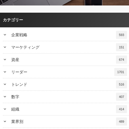
カテゴリー
keyboard_arrow_down
企業戦略
593
keyboard_arrow_down
マーケティング
151
keyboard_arrow_down
資産
674
keyboard_arrow_down
リーダー
1701
keyboard_arrow_down
トレンド
516
keyboard_arrow_down
数字
407
keyboard_arrow_down
組織
414
keyboard_arrow_down
業界別
489