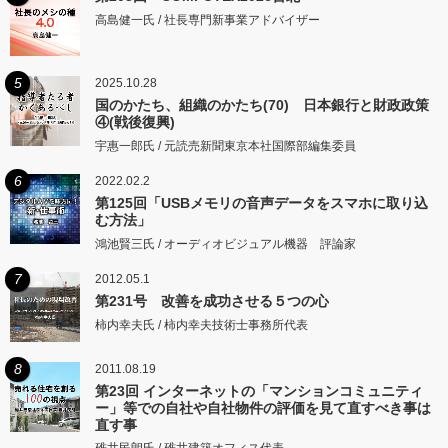
高島健一氏 / 社長専門新事業アドバイザー
5
2025.10.28
国のかたち、組織のかたち(70) 日本銀行と財政政策
④(戦後復興)
宇惠一郎氏 / 元読売新聞東京本社国際部編集委員
6
2022.02.2
第125回「USBメモリの音声データをスマホに取り込
む方法」
鴻池賢三氏 / オーディオビジュアル機器 評論家
7
2012.05.1
第231号 改善を成功させる５つの心
柿内幸夫氏 / 柿内幸夫技術士事務所代表
8
2011.08.19
第23回 インターネットの「マンションコミュニティ
ー」等での自社や自社物件の評価を見て直すべき事は
直す事
碓井民朗氏 / 碓井建築オフィス代表