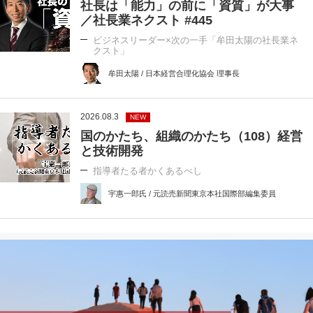
社長は「能力」の前に「資質」が大事
／社長業ネクスト #445
ビジネスリーダー×次の一手「牟田太陽の社長業ネ
クスト」
牟田太陽 / 日本経営合理化協会 理事長
2026.08.3
NEW
国のかたち、組織のかたち（108）経営
と技術開発
指導者たる者かくあるべし
宇惠一郎氏 / 元読売新聞東京本社国際部編集委員