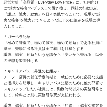
経営方針「高品質・Everyday Low Price」に、社内向け
に“誠実な接客”をプラスして置き換え、同社の行動規範
『謙虚、誠実、勤勉』を日々実践することで、現場が“誠
実な接客”を戦力とできるような以下の仕組みを現場に導
入しました。
＊ガーベラ記章
『極めて謙虚で、極めて誠実、極めて勤勉』である社員に
贈呈。売場に出る社員は全て着用を目標とする
謙虚、誠実、勤勉という意識から「安いから売れる」以外
の発想を習慣付ける
＊キャリアパス（昇進の仕組み）
チーフ・店長の就任予定時期と、就任のために必要な技能
と指揮力を明示し、キャリアパス短縮のために他の部署で
スキルアップしたい社員には、勤務時間以外の実務研修と
して、給料とは別に実務研修費が支払われる。
謙虚、誠実、勤勉という意識から「昇進」（誠実な接客を