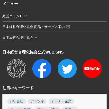
メニュー
経営コラムTOP
exit_to_app
日本経営合理化協会 商品・サービス案内
exit_to_app
日本経営合理化協会
日本経営合理化協会
公式WEB/SNS
注目のキーワード
いい会社
アトツギ
オーナー企業