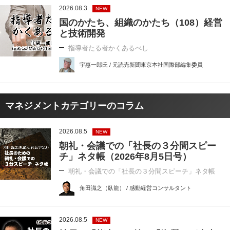
2026.08.3
NEW
国のかたち、組織のかたち（108）経営
と技術開発
指導者たる者かくあるべし
宇惠一郎氏 / 元読売新聞東京本社国際部編集委員
マネジメントカテゴリーのコラム
2026.08.5
NEW
朝礼・会議での「社長の３分間スピー
チ」ネタ帳（2026年8月5日号）
朝礼・会議での「社長の３分間スピーチ」ネタ帳
角田識之（臥龍） / 感動経営コンサルタント
2026.08.5
NEW