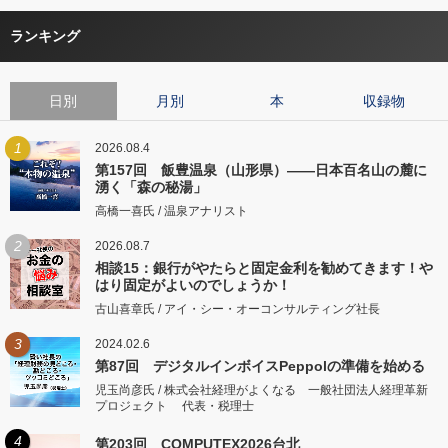
ランキング
日別
月別
本
収録物
1
2026.08.4
第157回 飯豊温泉（山形県）――日本百名山の麓に
湧く「森の秘湯」
高橋一喜氏 / 温泉アナリスト
2
2026.08.7
相談15：銀行がやたらと固定金利を勧めてきます！や
はり固定がよいのでしょうか！
古山喜章氏 / アイ・シー・オーコンサルティング社長
3
2024.02.6
第87回 デジタルインボイスPeppolの準備を始める
児玉尚彦氏 / 株式会社経理がよくなる 一般社団法人経理革新
プロジェクト 代表・税理士
4
第203回 COMPUTEX2026台北