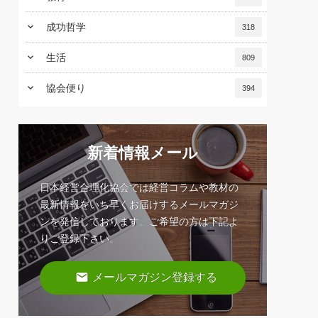
keyboard_arrow_down
成功哲学
318
keyboard_arrow_down
生活
809
keyboard_arrow_down
協会便り
394
新着情報メール
日本経営合理化協会では経営コラムや教材の
最新情報をいち早くお届けするメールマガジ
ンを発信しております。ご希望の方は下記よ
りご登録下さい。
email
メールマガジン登録する