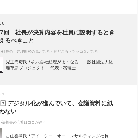
5.6
17回 社長が決算内容を社員に説明するとき
えるべきこと
い社長の「経理財務の見どころ・勘どころ・ツッコミどころ」
児玉尚彦氏 / 株式会社経理がよくなる 一般社団法人経
理革新プロジェクト 代表・税理士
5.2
6回 デジタル化が進んでいて、会議資料に紙
わない
い決算書の会社はココが違う！
古山喜章氏 / アイ・シー・オーコンサルティング社長