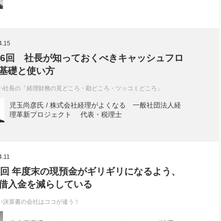
4.15
16回 社長が知っておくべきキャッシュフロ
基礎と使い方
い社長の「経理財務の見どころ・勘どころ・ツッコミどころ」
児玉尚彦氏 / 株式会社経理がよくなる 一般社団法人経
理革新プロジェクト 代表・税理士
4.11
5回 年度末の現預金がギリギリになるよう、
借入金を減らしている
い決算書の会社はココが違う！