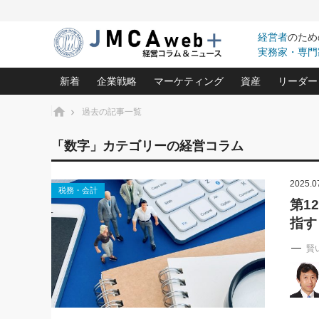
経営者
のため
実務家・専門
新着
企業戦略
マーケティング
資産
リーダー
ホーム
過去の記事一覧
中小企業の「１位づくり」戦略(96)
ネット戦略成功の秘訣 圧倒的に儲か
あなたの会社と資
オンリ
「数字」カテゴリーの経営コラム
利益を最大化する「業務改善」横田尚哉氏(5)
ビジネスを一瞬で制する！一流グロ
どうなる金融業界
ビジネ
る“社長の戦略印象リスクマネジメント
(446)
2025.0
強い会社を築く ビジネス・クリニック(240)
中国経済の最新動
税務・会計
ロングセラーの玉手箱(9)
ピョー
2026.08.5
第1
日本レーザー「人を大切にしながら利益を上げ
事業承継の前に
第109話 伝統的産品を21世
指す
(3)
大復活＆快進撃！ユニバーサルスタ
きたいコト(12)
指導者た
に生かし切る！
は(5)
武器としてのM&A入門(3)
会社と社長のため
朝礼・
賢
2026.08.5
最高の自分を表現する 成功イメージ戦
社長のための“儲かる通販”戦略視点(151)
深読み企業分析(1
楠木建の
朝礼・会議での「社長の３分間
スピーチ」ネタ帳（2026年8月5
酒井光雄 成功事例に学ぶ繁栄企業の
日号）
継続経営 百話百行(85)
次もあ
野田久美子 香港ビジネス成功法(10)
社長の口