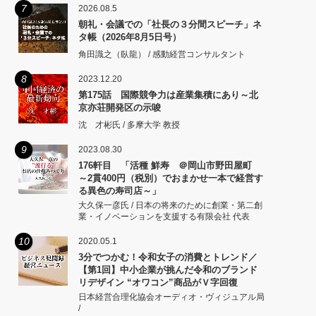
7
2026.08.5
朝礼・会議での「社長の３分間スピーチ」ネ
タ帳（2026年8月5日号）
角田識之（臥龍） / 感動経営コンサルタント
8
2023.12.20
第175話 国際競争力は産業集積にあり～北
京亦荘開発区の示唆
沈 才彬氏 / 多摩大学 教授
9
2023.08.30
176軒目 「活種 鮮寿 ＠岡山市野田屋町
～2貫400円（税別）でおまかせ一本で経営す
る異色の寿司店～」
大久保一彦氏 / 日本の将来のために創業・第二創
業・イノベーションを支援する有限会社 代表
10
2020.05.1
3分でつかむ！令和女子の消費とトレンド／
【第1回】中小企業が挑んだ令和のブランド
リデザイン “オワコン”商品がＶ字回復
日本経営合理化協会オーディオ・ヴィジュアル局
/