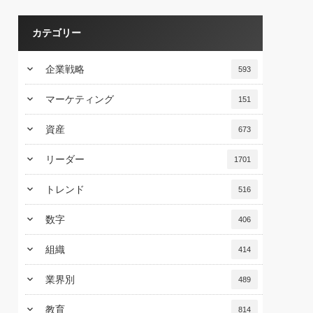
カテゴリー
keyboard_arrow_down
企業戦略
593
keyboard_arrow_down
マーケティング
151
keyboard_arrow_down
資産
673
keyboard_arrow_down
リーダー
1701
keyboard_arrow_down
トレンド
516
keyboard_arrow_down
数字
406
keyboard_arrow_down
組織
414
keyboard_arrow_down
業界別
489
keyboard_arrow_down
教育
814