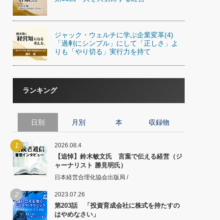
ジャック・ウェルチに学ぶ企業変革(4)
「過剰にシンプル」にして「正しさ」よ
りも「やり切る」実行力を持て
ランキング
日別
月別
本
収録物
1
2026.08.4
【追悼】鈴木敏文氏 言葉で伝える経営（ジ
ャーナリスト 勝見明氏）
日本経営合理化協会出版局 /
2
2023.07.26
第203話 「投資育成会社に株式を持たすの
はやめなさい」