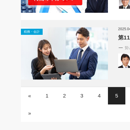
2025.0
税務・会計
第1
賢
«
1
2
3
4
5
»