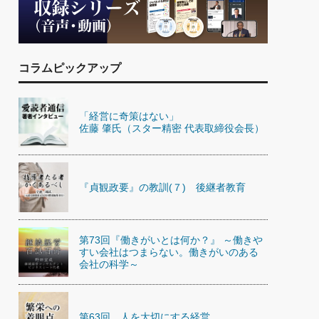
)
喜の『これぞ！"本物の温泉"』(157)
コラムピックアップ
「経営に奇策はない」
佐藤 肇氏（スター精密 代表取締役会長）
『貞観政要』の教訓(７) 後継者教育
第73回『働きがいとは何か？』 ～働きや
すい会社はつまらない。働きがいのある
会社の科学～
第63回 人を大切にする経営