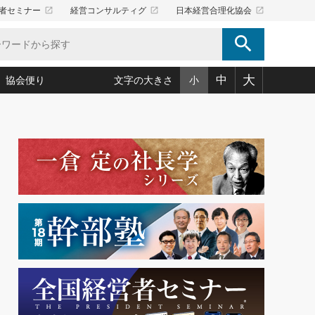
launch
launch
launch
者セミナー
経営コンサルティグ
日本経営合理化協会
search
大
中
協会便り
文字の大きさ
小
5)
況は会社守成の好機(38)
ころ心平の ──社長のための「か・ら・だマネジメント」
「愛読者通信」著者インタビュー(44)
34)
思われる 気配りの達人(127)
人間力の磨き方」(86)
ビジネス見聞録 経営ニュース(100)
タルＡＶを味方に！新・仕事術(180)
0)
り(210)
(92)
え 東洋思想に学ぶ経営学(132)
作間信司の経営無形庵(けいえいむぎょうあん)(166)
ー脳の鍛え方(32)
もっとみる
026.08.4
)
識(57)
指導者たち」(32)
経営セミナー情報局(1)
【追悼】鈴木敏文氏 言葉で伝
ンを楽しむ基礎レッスン(12)
える経営（ジャーナリスト 勝
ーイング経営入
教育の決め手(203)
略”(30)
繁栄への着眼点 牟田太陽(76)
見明氏）
！社長が読むべき今月の4冊(88)
て」(38)
講話を聞いて学ぼう 実学・耳学・磨く「ミミガク」のすすめ
で楽しむ読書術(162)
(7)
ランク上の手紙・メール術(100)
「氣」(30)
ミどこ
00)
スポーツ・ビジネスに学ぶ心理学(98)