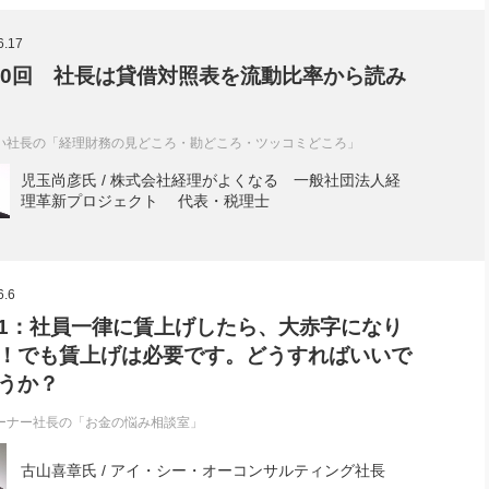
社長のための“全員営業”(30
腕をつくる 人と組織を動かす(200)
銀行交渉はこうしなさい！(12)
高橋一
6.17
行動科学マネジメント(5)
の社長のビジョン実現道場(10)
20回 社長は貸借対照表を流動比率から読み
い社長の「経理財務の見どころ・勘どころ・ツッコミどころ」
児玉尚彦氏 / 株式会社経理がよくなる 一般社団法人経
理革新プロジェクト 代表・税理士
6.6
1：社員一律に賃上げしたら、大赤字になり
！でも賃上げは必要です。どうすればいいで
うか？
ーナー社長の「お金の悩み相談室」
古山喜章氏 / アイ・シー・オーコンサルティング社長