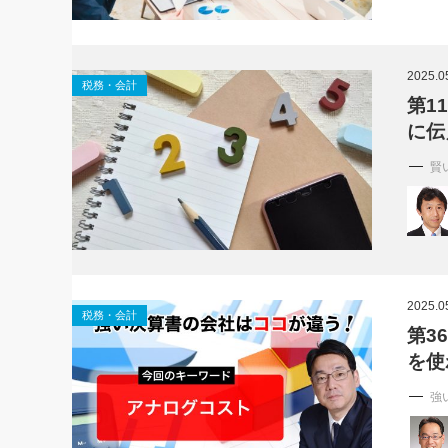
2025.0
税務・会計
第1
に伝
賢
2025.0
税務・会計
第3
を使
強