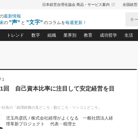
launch
日本経営合理化協会 商品・サービス案内
全国経営
の
最新情報
”声”
”文字”
家
の
と
のコラムを
毎週更新！
トレンド
数字
組織
業界別
教育
成功哲学
生活
る仕組みづくり講座(12)
産を守る一手(171)
ーワンで勝ち残る企業風土づくり(54)
《ニューヨーク発》ビジネスリーダーの先読み: 最新トレンド
オーナー社長の「お金の悩み相談室」(14)
「賃金の誤解」(135)
なぜ、トヨタ式で会社が伸びるのか？(
“出来る”管理職の条件(62)
中国哲学に学ぶ 不
おの
と戦略拠点(9)
(50)
ーバル経営者は知ってい
(39)
スリーダー×次の一手「牟田太陽の社長業ネクスト」
おカネが残る決算書にするために、やっておきたいこと(
中小企業の新たな法律リスク(178)
売れる住宅を創る 100の視点(100)
あなただからお願いしたいと
令和時代の「社長の
”(9)
「社長の繁盛トレンド通信」(90)
デジ
7.1
向(204)
会社を守り抜くための緊急対策(100)
職場の生産性を下げるハラスメントの予防策(1
大久保一彦の“流行る”お店の仕組みづく
クレーム対応 実践マニュアル
先人の名句名言の教
トル・F・グジバチの『経営戦略の新常識』(12)
北村森の「今月のヒット商品」(109)
リーダ
2026.08.5
2026.08.5
2
21回 自己資本比率に注目して安定経営を目
る経営」の極意
、決めておきたい、知っておきたい、やってお
強い決算書の会社はココが違う！(36)
賃金決定の定石(68)
柿内幸夫─社長のための現場改善(174
クレーム対応の新知識と新常
渡部昇一の「日本の
紀
第86回 「言葉狩り」
社長は「能力」の前に「資質」
ジオジャパンの成功要因と
る者かくあるべし(635)
次の売れ筋をつかむ術(102)
ワイ
が大事／社長業ネクスト #445
損益分岐点を下げる、Ｐ／Ｌ不況時代の新戦略(12)
顧客・社員・社会から支持される「ウェルビ
デキル社員に育てる！ 社員
経営に活かす“十八史
の資産管理講座(95)
会議での「社長の３分間スピーチ」ネタ帳(159)
社長のメシの種 4.0(206)
門」(23)
必読
い社長の「経理財務の見どころ・勘どころ・ツッコミどころ」
新・会計経営と実学(37)
東川鷹年の「中小企業の人育
略(77)
52)
「経営知になる考え方」(57)
眼と耳
児玉尚彦氏 / 株式会社経理がよくなる 一般社団法人経
決算書の“見える化”術(12)
業績アップにつながる！ワン
ブランド戦略(39)
理革新プロジェクト 代表・税理士
なたにお願いしたいと思われる「一流の仕事術」(28)
社長の
賢い社長の「経理財務の見どころ・勘どころ・ツッコ
欧米資産家に学ぶ二世教育(1
ぐせ経営哲学(100)
ろ」(149)
米国