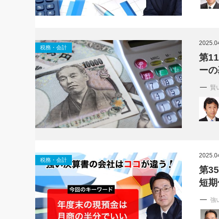
2025.0
税務・会計
第1
ーの
賢
2025.0
税務・会計
第3
短期
強