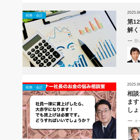
社長の右
2025.0
税務・会計
酒井英之
第1
解く
賢
2025.0
税務・会計
相談
ます
しょ
オ