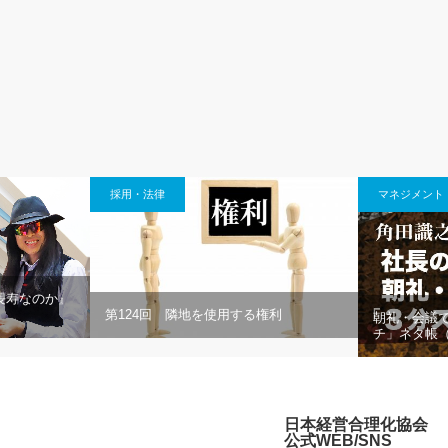
採用・法律
マネジメント
長寿なのか』
第124回 隣地を使用する権利
朝礼・会議
チ」ネタ帳（
日本経営合理化協会
公式WEB/SNS