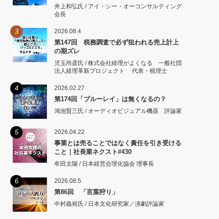
井上和弘氏 / アイ・シー・オーコンサルティング
会長
3
2026.08.4
第147回 税務調査で必ず狙われる売上計上
の期ズレ
児玉尚彦氏 / 株式会社経理がよくなる 一般社団
法人経理革新プロジェクト 代表・税理士
4
2026.02.27
第174回「ブルーレイ」は無くなるの？
鴻池賢三氏 / オーディオビジュアル機器 評論家
5
2026.04.22
事業とは売ることではなく責任を引き受ける
こと｜社長業ネクスト#430
牟田太陽 / 日本経営合理化協会 理事長
6
2026.08.5
第86回 「言葉狩り」
中村義裕氏 / 日本文化研究家／演劇評論家