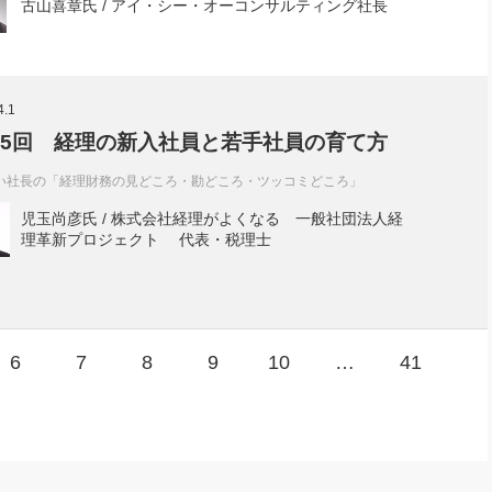
古山喜章氏 / アイ・シー・オーコンサルティング社長
4.1
15回 経理の新入社員と若手社員の育て方
い社長の「経理財務の見どころ・勘どころ・ツッコミどころ」
児玉尚彦氏 / 株式会社経理がよくなる 一般社団法人経
理革新プロジェクト 代表・税理士
6
7
8
9
10
…
41