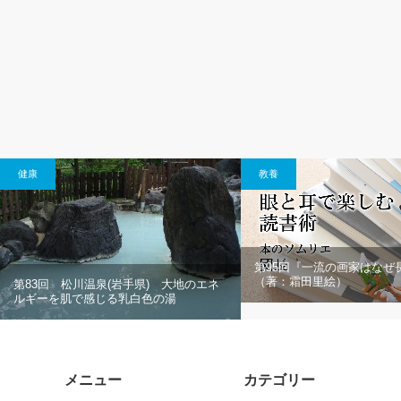
健康
教養
第95回『一流の画家はなぜ
（著：霜田里絵）
第83回 松川温泉(岩手県) 大地のエネ
ルギーを肌で感じる乳白色の湯
メニュー
カテゴリー