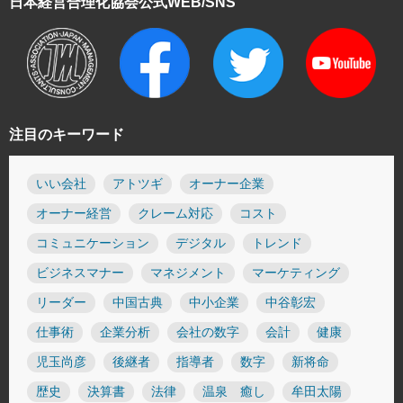
日本経営合理化協会
公式WEB/SNS
注目のキーワード
いい会社
アトツギ
オーナー企業
オーナー経営
クレーム対応
コスト
コミュニケーション
デジタル
トレンド
ビジネスマナー
マネジメント
マーケティング
リーダー
中国古典
中小企業
中谷彰宏
仕事術
企業分析
会社の数字
会計
健康
児玉尚彦
後継者
指導者
数字
新将命
歴史
決算書
法律
温泉 癒し
牟田太陽