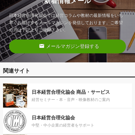
新着情報メール
日本経営合理化協会では経営コラムや教材の最新情報をいち
早くお届けするメールマガジンを発信しております。ご希望
の方は下記よりご登録下さい。
email
メールマガジン登録する
関連サイト
日本経営合理化協会 商品・サービス
経営セミナー・本・音声・映像教材のご案内
日本経営合理化協会
中堅・中小企業の経営者をサポート