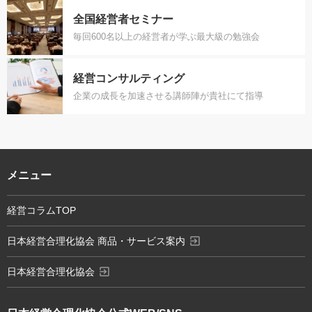
全国経営者セミナー
毎回600名以上の経営者が学ぶ最大級の勉強会
経営コンサルティング
企業の成長を加速させる講師陣が貴社にて指導
メニュー
経営コラムTOP
exit_to_app
日本経営合理化協会 商品・サービス案内
exit_to_app
日本経営合理化協会