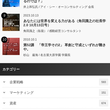
るのでは？」
井上和弘氏 / アイ・シー・オーコンサルティング 会長
9
2023.10.13
あなたには世界を変える力がある（角田識之の社長学
2.0 10月13日号）
角田識之（臥龍） / 感動経営コンサルタント
10
2010.10.1
第52講 「帝王学その2」 草創と守成といずれが難き
や。
杉山 厳海 / 名古屋大原学園 学園長
カテゴリー
keyboard_arrow_down
企業戦略
593
keyboard_arrow_down
マーケティング
151
keyboard_arrow_down
資産
674