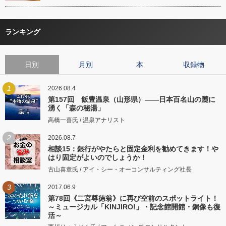
ランキング
日別
月別
本
収録物
1
2026.08.4
第157回 飯豊温泉（山形県）――日本百名山の麓に
湧く「森の秘湯」
高橋一喜氏 / 温泉アナリスト
2
2026.08.7
相談15：銀行がやたらと固定金利を勧めてきます！や
はり固定がよいのでしょうか！
古山喜章氏 / アイ・シー・オーコンサルティング社長
3
2017.06.9
第78回《二宮尊徳翁》に再び空前のスポットライト！
～ミュージカル「KINJIRO!」・記念館開館・銅像も復
活～