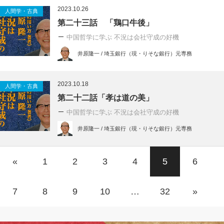
2023.10.26
人間学・古典
第二十三話 「鶏口牛後」
中国哲学に学ぶ 不況は会社守成の好機
井原隆一 / 埼玉銀行（現・りそな銀行）元専務
2023.10.18
人間学・古典
第二十二話「孝は道の美」
中国哲学に学ぶ 不況は会社守成の好機
井原隆一 / 埼玉銀行（現・りそな銀行）元専務
«
1
2
3
4
5
6
7
8
9
10
…
32
»