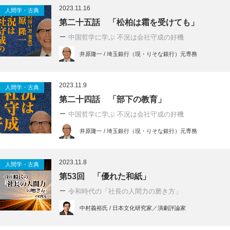
2023.11.16
人間学・古典
第二十五話 「松柏は霜を受けても」
中国哲学に学ぶ 不況は会社守成の好機
井原隆一 / 埼玉銀行（現・りそな銀行）元専務
2023.11.9
人間学・古典
第二十四話 「部下の教育」
中国哲学に学ぶ 不況は会社守成の好機
井原隆一 / 埼玉銀行（現・りそな銀行）元専務
2023.11.8
人間学・古典
第53回 「優れた和紙」
令和時代の「社長の人間力の磨き方」
中村義裕氏 / 日本文化研究家／演劇評論家