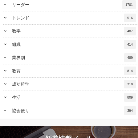
keyboard_arrow_down
リーダー
1701
keyboard_arrow_down
トレンド
516
keyboard_arrow_down
数字
407
keyboard_arrow_down
組織
414
keyboard_arrow_down
業界別
489
keyboard_arrow_down
教育
814
keyboard_arrow_down
成功哲学
318
keyboard_arrow_down
生活
809
keyboard_arrow_down
協会便り
394