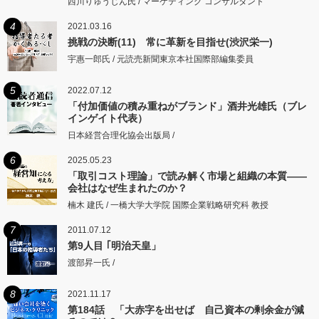
西川りゅうじん氏 / マーケティング コンサルタント
4
2021.03.16
挑戦の決断(11) 常に革新を目指せ(渋沢栄一)
宇惠一郎氏 / 元読売新聞東京本社国際部編集委員
5
2022.07.12
「付加価値の積み重ねがブランド」酒井光雄氏（ブレ
インゲイト代表）
日本経営合理化協会出版局 /
6
2025.05.23
「取引コスト理論」で読み解く市場と組織の本質――
会社はなぜ生まれたのか？
楠木 建氏 / 一橋大学大学院 国際企業戦略研究科 教授
7
2011.07.12
第9人目 ｢明治天皇」
渡部昇一氏 /
8
2021.11.17
第184話 「大赤字を出せば 自己資本の剰余金が減