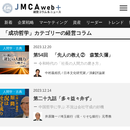
menu
新着
企業戦略
マーケティング
資産
リーダー
トレンド
「成功哲学」カテゴリーの経営コラム
2023.12.20
人間学・古典
第54回 「先人の教え② 森繁久彌」
令和時代の「社長の人間力の磨き方」
中村義裕氏 / 日本文化研究家／演劇評論家
2023.12.14
人間学・古典
第二十九話「多々益々弁ず」
中国哲学に学ぶ 不況は会社守成の好機
井原隆一 / 埼玉銀行（現・りそな銀行）元専務