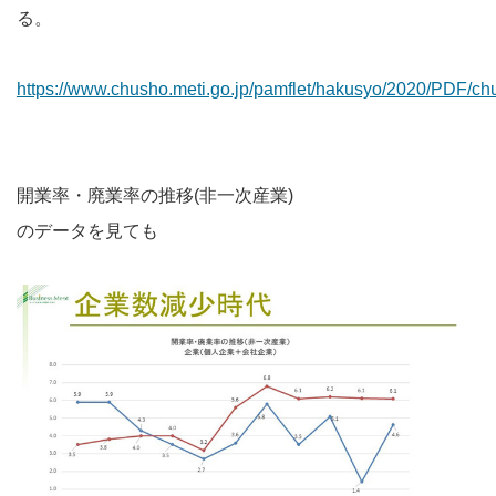
る。
https://www.chusho.meti.go.jp/pamflet/hakusyo/2020/PDF/
開業率・廃業率の推移(非一次産業)
のデータを見ても