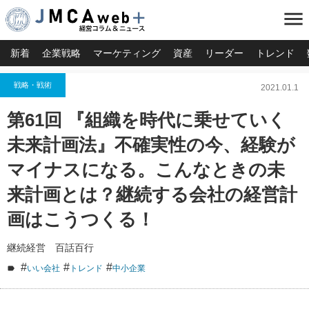
menu
新着
企業戦略
マーケティング
資産
リーダー
トレンド
戦略・戦術
2021.01.1
第61回 『組織を時代に乗せていく
未来計画法』不確実性の今、経験が
マイナスになる。こんなときの未
来計画とは？継続する会社の経営計
画はこうつくる！
継続経営 百話百行
#
#
#
いい会社
トレンド
中小企業