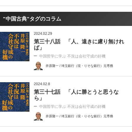
"中国古典"タグのコラム
2024.02.29
第三十八話 「人、遠きに慮り無けれ
ば」
中国哲学に学ぶ 不況は会社守成の好機
井原隆一 / 埼玉銀行（現・りそな銀行）元専務
2024.02.8
第三十七話 「人に勝とうと思うな
ら」
中国哲学に学ぶ 不況は会社守成の好機
井原隆一 / 埼玉銀行（現・りそな銀行）元専務