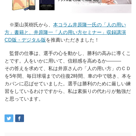
※栗山英樹氏から、
本コラム井原隆一氏の「人の用い
方」書籍と、井原隆一「人の用い方セミナー」収録講演
CD版・デジタル版
を推薦いただきました！
監督の仕事は、選手の心を動かし、勝利の高みに導くこ
とです。人をいかに用いて、信頼感を高めるか―――
その答えを求めて、私は井原さんの「人の用い方」のＣＤ
を5年間、毎日球場までの往復2時間、車の中で聴き、本を
カバンに忍ばせていました。選手は勝利のために厳しい練
習をしているわけですから、私は素振りの代わりが勉強だ
と思っています。