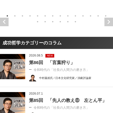
成功哲学カテゴリーのコラム
2026.08.5
NEW
第86回 「言葉狩り」
令和時代の「社長の人間力の磨き方」
中村義裕氏 / 日本文化研究家／演劇評論家
2026.07.1
第85回 「先人の教え⑧ 左とん平」
令和時代の「社長の人間力の磨き方」