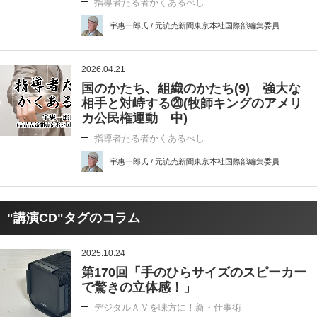
指導者たる者かくあるべし
宇惠一郎氏 / 元読売新聞東京本社国際部編集委員
2026.04.21
国のかたち、組織のかたち(9) 強大な
相手と対峙する⑳(牧師キングのアメリ
カ公民権運動 中)
指導者たる者かくあるべし
宇惠一郎氏 / 元読売新聞東京本社国際部編集委員
"講演CD"タグのコラム
2025.10.24
第170回「手のひらサイズのスピーカー
で驚きの立体感！」
デジタルＡＶを味方に！新・仕事術