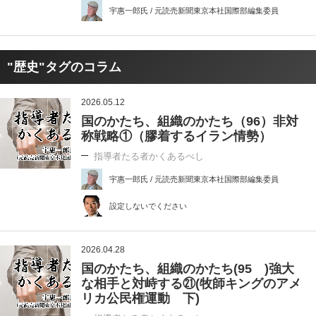
宇惠一郎氏 / 元読売新聞東京本社国際部編集委員
"歴史"タグのコラム
2026.05.12
国のかたち、組織のかたち（96）非対
称戦略①（膠着するイラン情勢）
指導者たる者かくあるべし
宇惠一郎氏 / 元読売新聞東京本社国際部編集委員
設定しないでください
2026.04.28
国のかたち、組織のかたち(95 )強大
な相手と対峙する㉑(牧師キングのアメ
リカ公民権運動 下)