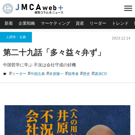
menu
新着
企業戦略
マーケティング
資産
リーダー
トレンド
人間学・古典
2023.12.14
第二十九話「多々益々弁ず」
中国哲学に学ぶ 不況は会社守成の好機
#
#
#
#
#
#
リーダー
中国古典
井原隆一
指導者
歴史
講演CD