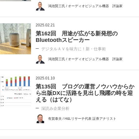
鴻池賢三氏 / オーディオビジュアル機器 評論家
2025.02.21
第162回 用途が広がる新発想の
Bluetoothスピーカー
デジタルＡＶを味方に！新・仕事術
鴻池賢三氏 / オーディオビジュアル機器 評論家
2025.01.10
第135回 ブログの運営ノウハウからか
ら出版DXに活路を見出し飛躍の時を迎
える（はてな）
深読み企業分析
有賀泰夫 / H&Lリサーチ代表 証券アナリスト