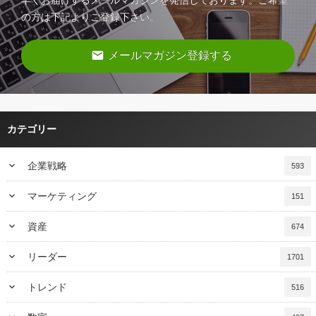
の方は下記よりご登録下さい。
email
メールマガジン登録する
カテゴリー
keyboard_arrow_down
企業戦略
593
keyboard_arrow_down
マーケティング
151
keyboard_arrow_down
資産
674
keyboard_arrow_down
リーダー
1701
keyboard_arrow_down
トレンド
516