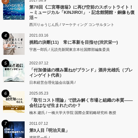
3
2017.06.9
第78回《二宮尊徳翁》に再び空前のスポットライト！
～ミュージカル「KINJIRO!」・記念館開館・銅像も復
活～
西川りゅうじん氏 / マーケティング コンサルタント
4
2021.03.16
挑戦の決断(11) 常に革新を目指せ(渋沢栄一)
宇惠一郎氏 / 元読売新聞東京本社国際部編集委員
5
2022.07.12
「付加価値の積み重ねがブランド」酒井光雄氏（ブレ
インゲイト代表）
日本経営合理化協会出版局 /
6
2025.05.23
「取引コスト理論」で読み解く市場と組織の本質――
会社はなぜ生まれたのか？
楠木 建氏 / 一橋大学大学院 国際企業戦略研究科 教授
7
2011.07.12
第9人目 ｢明治天皇」
渡部昇一氏 /