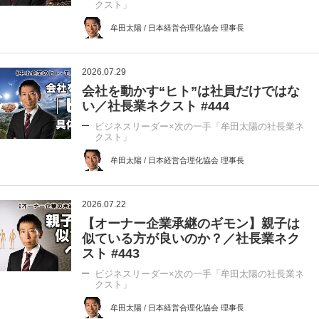
クスト」
牟田太陽 / 日本経営合理化協会 理事長
2026.07.29
会社を動かす“ヒト”は社員だけではな
い／社長業ネクスト #444
ビジネスリーダー×次の一手「牟田太陽の社長業ネ
クスト」
牟田太陽 / 日本経営合理化協会 理事長
2026.07.22
【オーナー企業承継のギモン】親子は
似ている方が良いのか？／社長業ネク
スト #443
ビジネスリーダー×次の一手「牟田太陽の社長業ネ
クスト」
牟田太陽 / 日本経営合理化協会 理事長