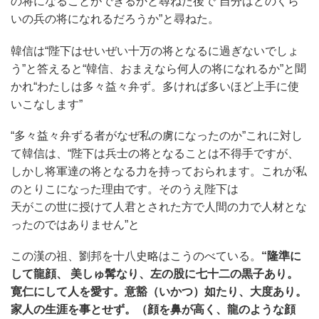
の将になることができるかと尋ねた後で“自分はどのくら
いの兵の将になれるだろうか”と尋ねた。
韓信は“陛下はせいぜい十万の将となるに過ぎないでしょ
う”と答えると“韓信、おまえなら何人の将になれるか”と聞
かれ“わたしは多々益々弁ず。多ければ多いほど上手に使
いこなします”
“多々益々弁ずる者がなぜ私の虜になったのか”これに対し
て韓信は、“陛下は兵士の将となることは不得手ですが、
しかし将軍達の将となる力を持っておられます。これが私
のとりこになった理由です。そのうえ陛下は
天がこの世に授けて人君とされた方で人間の力で人材とな
ったのではありません”と
この漢の祖、劉邦を十八史略はこうのべている。
“隆準に
して龍顔、 美しゅ髯なり、左の股に七十二の黒子あり。
寛仁にして人を愛す。意豁（いかつ）如たり、大度あり。
家人の生涯を事とせず。（顔を鼻が高く、龍のような顔