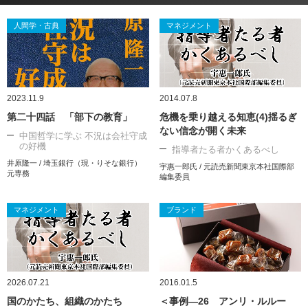
人間学・古典
マネジメント
2023.11.9
2014.07.8
第二十四話 「部下の教育」
危機を乗り越える知恵(4)揺るぎ
ない信念が開く未来
中国哲学に学ぶ 不況は会社守成
の好機
指導者たる者かくあるべし
井原隆一 / 埼玉銀行（現・りそな銀行）
宇惠一郎氏 / 元読売新聞東京本社国際部
元専務
編集委員
マネジメント
ブランド
2026.07.21
2016.01.5
国のかたち、組織のかたち
＜事例―26 アンリ・ルルー