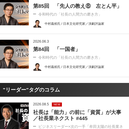
第85回 「先人の教え⑧ 左とん平」
令和時代の「社長の人間力の磨き方」
中村義裕氏 / 日本文化研究家／演劇評論家
2026.06.3
第84回 「一国者」
令和時代の「社長の人間力の磨き方」
中村義裕氏 / 日本文化研究家／演劇評論家
"リーダー"タグのコラム
2026.08.5
NEW
社長は「能力」の前に「資質」が大事
／社長業ネクスト #445
ビジネスリーダー×次の一手「牟田太陽の社長業ネ