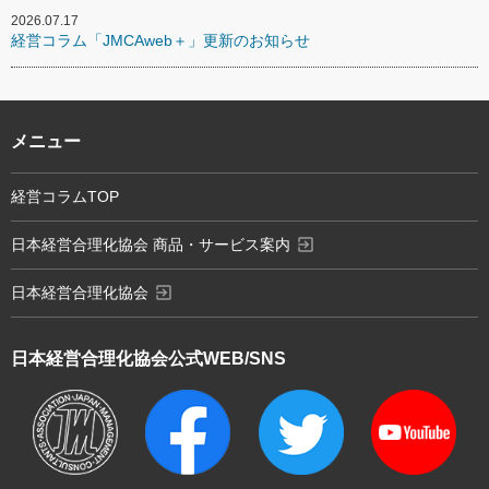
2026.07.17
経営コラム「JMCAweb＋」更新のお知らせ
メニュー
経営コラムTOP
exit_to_app
日本経営合理化協会 商品・サービス案内
exit_to_app
日本経営合理化協会
日本経営合理化協会
公式WEB/SNS