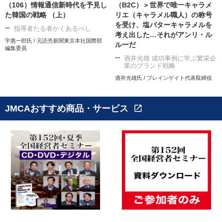
（106）情報通信新時代を予見し
（B2C）＞世界で唯一キャラメ
た韓国の戦略 （上）
リエ（キャラメル職人）の称号
を受け、塩バターキャラメルを
指導者たる者かくあるべし
考え出した…それがアンリ・ル
宇惠一郎氏 / 元読売新聞東京本社国際部
ルーだ
編集委員
酒井光雄 成功事例に学ぶ繁栄企
業のブランド戦略
酒井光雄氏 / ブレインゲイト代表取締役
JMCAおすすめ商品・サービス
open_in_new