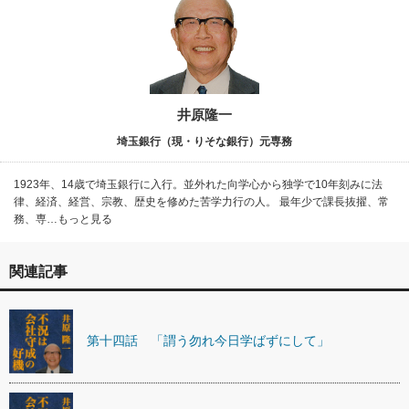
井原隆一
埼玉銀行（現・りそな銀行）元専務
1923年、14歳で埼玉銀行に入行。並外れた向学心から独学で10年刻みに法
律、経済、経営、宗教、歴史を修めた苦学力行の人。 最年少で課長抜擢、常
務、専…もっと見る
関連記事
第十四話 「謂う勿れ今日学ばずにして」