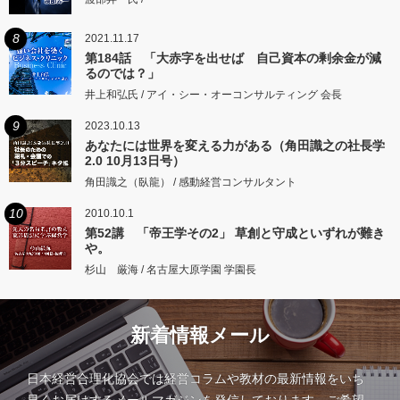
8
2021.11.17
第184話 「大赤字を出せば 自己資本の剰余金が減
るのでは？」
井上和弘氏 / アイ・シー・オーコンサルティング 会長
9
2023.10.13
あなたには世界を変える力がある（角田識之の社長学
2.0 10月13日号）
角田識之（臥龍） / 感動経営コンサルタント
10
2010.10.1
第52講 「帝王学その2」 草創と守成といずれが難き
や。
杉山 厳海 / 名古屋大原学園 学園長
新着情報メール
日本経営合理化協会では経営コラムや教材の最新情報をいち
早くお届けするメールマガジンを発信しております。ご希望