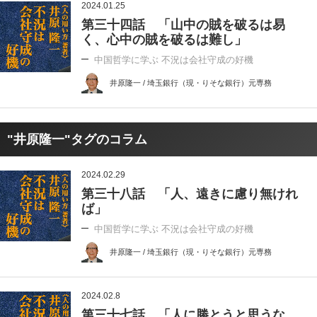
2024.01.25
第三十四話 「山中の賊を破るは易
く、心中の賊を破るは難し」
中国哲学に学ぶ 不況は会社守成の好機
井原隆一 / 埼玉銀行（現・りそな銀行）元専務
"井原隆一"タグのコラム
2024.02.29
第三十八話 「人、遠きに慮り無けれ
ば」
中国哲学に学ぶ 不況は会社守成の好機
井原隆一 / 埼玉銀行（現・りそな銀行）元専務
2024.02.8
第三十七話 「人に勝とうと思うな