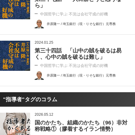
ら」
中国哲学に学ぶ 不況は会社守成の好機
井原隆一 / 埼玉銀行（現・りそな銀行）元専務
2024.01.25
第三十四話 「山中の賊を破るは易
く、心中の賊を破るは難し」
中国哲学に学ぶ 不況は会社守成の好機
井原隆一 / 埼玉銀行（現・りそな銀行）元専務
"指導者"タグのコラム
2026.05.12
国のかたち、組織のかたち（96）非対
称戦略①（膠着するイラン情勢）