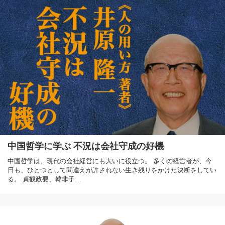
中国哲学に学ぶ 不況は会社守成の好機
中国哲学は、現代の会社経営にも大いに役立つ。 多くの経営者が、今
日も、ひとつとして間違えが許されない生き残りをかけた決断をしてい
る。 貞観政要、韓非子…