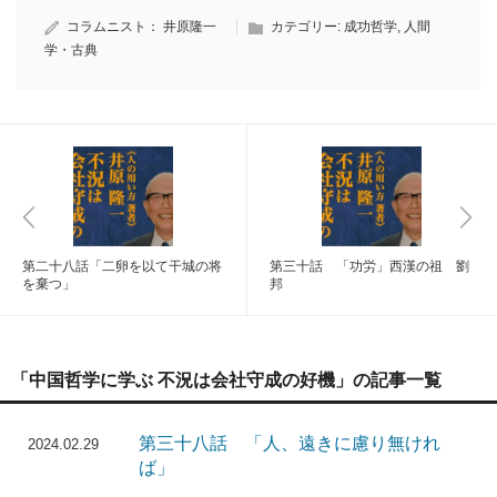
コラムニスト：
井原隆一
カテゴリー:
成功哲学
,
人間
学・古典
第二十八話「二卵を以て干城の将
第三十話 「功労」西漢の祖 劉
を棄つ」
邦
「中国哲学に学ぶ 不況は会社守成の好機」の記事一覧
第三十八話 「人、遠きに慮り無けれ
2024.02.29
ば」