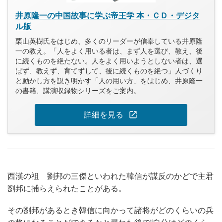
井原隆一の中国故事に学ぶ帝王学 本・ＣＤ・デジタ
ル版
栗山英樹氏をはじめ、多くのリーダーが信奉している井原隆
一の教え。「人をよく用いる者は、まず人を選び、教え、後
に続くものを絶たない。人をよく用いようとしない者は、選
ばず、教えず、育てずして、後に続くものを絶つ」人づくり
と動かし方を説き明かす「人の用い方」をはじめ、井原隆一
の書籍、講演収録物シリーズをご案内。
open_in_new
詳細を見る
西漢の祖 劉邦の三傑といわれた韓信が謀反のかどで主君
劉邦に捕らえられたことがある。
その劉邦があるとき韓信に向かって諸将がどのくらいの兵