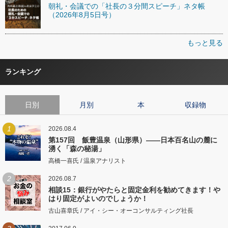
朝礼・会議での「社長の３分間スピーチ」ネタ帳
（2026年8月5日号）
もっと見る
ランキング
日別
月別
本
収録物
1
2026.08.4
第157回 飯豊温泉（山形県）――日本百名山の麓に
湧く「森の秘湯」
高橋一喜氏 / 温泉アナリスト
2
2026.08.7
相談15：銀行がやたらと固定金利を勧めてきます！や
はり固定がよいのでしょうか！
古山喜章氏 / アイ・シー・オーコンサルティング社長