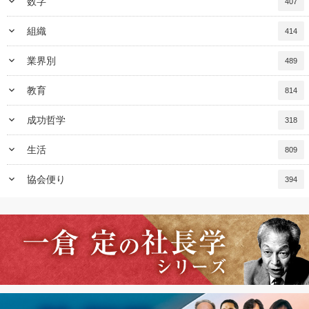
keyboard_arrow_down
数字
407
keyboard_arrow_down
組織
414
keyboard_arrow_down
業界別
489
keyboard_arrow_down
教育
814
keyboard_arrow_down
成功哲学
318
keyboard_arrow_down
生活
809
keyboard_arrow_down
協会便り
394