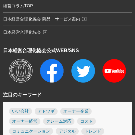
経営コラムTOP
exit_to_app
日本経営合理化協会 商品・サービス案内
exit_to_app
日本経営合理化協会
日本経営合理化協会
公式WEB/SNS
注目のキーワード
いい会社
アトツギ
オーナー企業
オーナー経営
クレーム対応
コスト
コミュニケーション
デジタル
トレンド