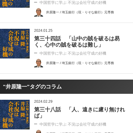
中国哲学に学ぶ 不況は会社守成の好機
井原隆一 / 埼玉銀行（現・りそな銀行）元専務
2024.01.25
第三十四話 「山中の賊を破るは易
く、心中の賊を破るは難し」
中国哲学に学ぶ 不況は会社守成の好機
井原隆一 / 埼玉銀行（現・りそな銀行）元専務
"井原隆一"タグのコラム
2024.02.29
第三十八話 「人、遠きに慮り無けれ
ば」
中国哲学に学ぶ 不況は会社守成の好機