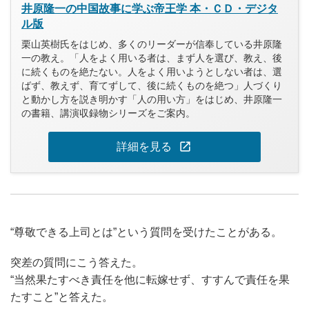
井原隆一の中国故事に学ぶ帝王学 本・ＣＤ・デジタ
ル版
栗山英樹氏をはじめ、多くのリーダーが信奉している井原隆
一の教え。「人をよく用いる者は、まず人を選び、教え、後
に続くものを絶たない。人をよく用いようとしない者は、選
ばず、教えず、育てずして、後に続くものを絶つ」人づくり
と動かし方を説き明かす「人の用い方」をはじめ、井原隆一
の書籍、講演収録物シリーズをご案内。
open_in_new
詳細を見る
“尊敬できる上司とは”という質問を受けたことがある。
突差の質問にこう答えた。
“当然果たすべき責任を他に転嫁せず、すすんで責任を果
たすこと”と答えた。