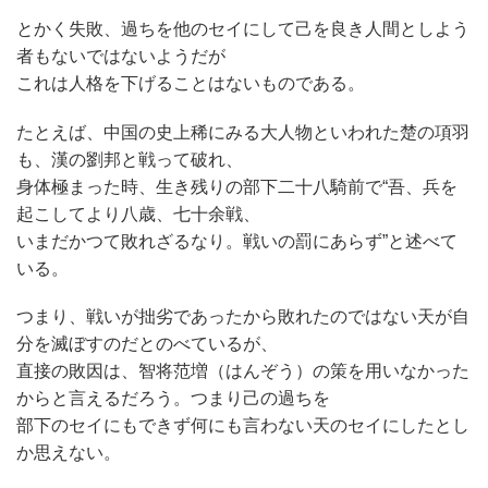
とかく失敗、過ちを他のセイにして己を良き人間としよう
者もないではないようだが
これは人格を下げることはないものである。
たとえば、中国の史上稀にみる大人物といわれた楚の項羽
も、漢の劉邦と戦って破れ、
身体極まった時、生き残りの部下二十八騎前で“吾、兵を
起こしてより八歳、七十余戦、
いまだかつて敗れざるなり。戦いの罰にあらず”と述べて
いる。
つまり、戦いが拙劣であったから敗れたのではない天が自
分を滅ぼすのだとのべているが、
直接の敗因は、智将范増（はんぞう）の策を用いなかった
からと言えるだろう。つまり己の過ちを
部下のセイにもできず何にも言わない天のセイにしたとし
か思えない。