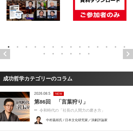
成功哲学カテゴリーのコラム
2026.08.5
NEW
第86回 「言葉狩り」
令和時代の「社長の人間力の磨き方」
中村義裕氏 / 日本文化研究家／演劇評論家