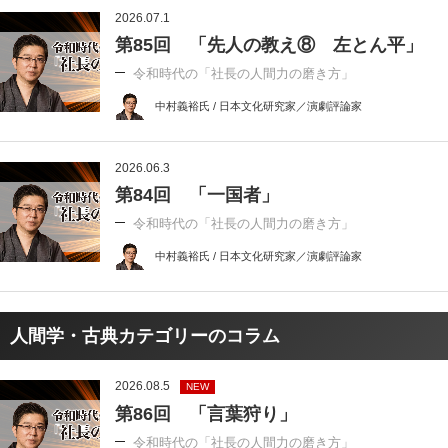
2026.07.1
第85回 「先人の教え⑧ 左とん平」
令和時代の「社長の人間力の磨き方」
中村義裕氏 / 日本文化研究家／演劇評論家
2026.06.3
第84回 「一国者」
令和時代の「社長の人間力の磨き方」
中村義裕氏 / 日本文化研究家／演劇評論家
人間学・古典カテゴリーのコラム
2026.08.5
NEW
第86回 「言葉狩り」
令和時代の「社長の人間力の磨き方」