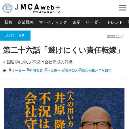
menu
新着
企業戦略
マーケティング
資産
リーダー
トレンド
人間学・古典
2023.11.24
第二十六話「避けにくい責任転嫁」
中国哲学に学ぶ 不況は会社守成の好機
#
#
#
#
#
リーダー
中国古典
井原隆一
講演CD
講話を聞いて学ぼう