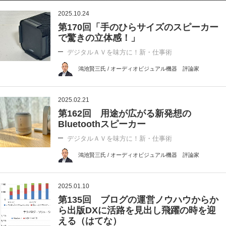
2025.10.24
第170回「手のひらサイズのスピーカー
で驚きの立体感！」
デジタルＡＶを味方に！新・仕事術
鴻池賢三氏 / オーディオビジュアル機器 評論家
2025.02.21
第162回 用途が広がる新発想の
Bluetoothスピーカー
デジタルＡＶを味方に！新・仕事術
鴻池賢三氏 / オーディオビジュアル機器 評論家
2025.01.10
第135回 ブログの運営ノウハウからか
ら出版DXに活路を見出し飛躍の時を迎
える（はてな）