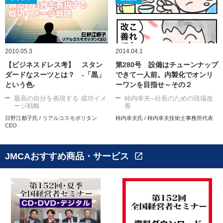
2010.05.3
2014.04.1
【ビジネスドレス考】 スタン
第280号 設備はチューンナップ
ダードなスーツとは？ -「黒」
できて一人前。内製化でオンリ
という色-
ーワンを目指せ～その２
最高の自分を表現する 成功イメ
柿内幸夫─社長のための現場改
ージ戦略
善
日野江都子氏 / リアルコスモポリタン
柿内幸夫氏 / 柿内幸夫技術士事務所代表
CEO
JMCAおすすめ商品・サービス
open_in_new