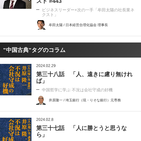
スト #443
ビジネスリーダー×次の一手「牟田太陽の社長業ネ
クスト」
牟田太陽 / 日本経営合理化協会 理事長
"中国古典"タグのコラム
2024.02.29
第三十八話 「人、遠きに慮り無けれ
ば」
中国哲学に学ぶ 不況は会社守成の好機
井原隆一 / 埼玉銀行（現・りそな銀行）元専務
2024.02.8
第三十七話 「人に勝とうと思うな
ら」