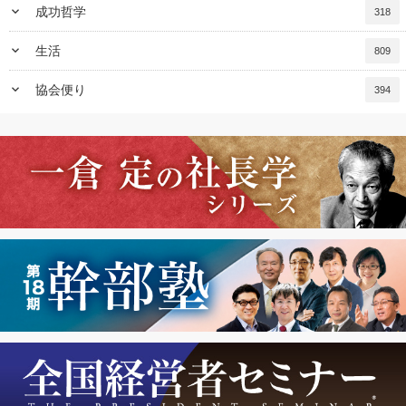
keyboard_arrow_down
成功哲学
318
keyboard_arrow_down
生活
809
keyboard_arrow_down
協会便り
394