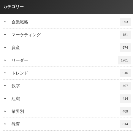
カテゴリー
keyboard_arrow_down
企業戦略
593
keyboard_arrow_down
マーケティング
151
keyboard_arrow_down
資産
674
keyboard_arrow_down
リーダー
1701
keyboard_arrow_down
トレンド
516
keyboard_arrow_down
数字
407
keyboard_arrow_down
組織
414
keyboard_arrow_down
業界別
489
keyboard_arrow_down
教育
814