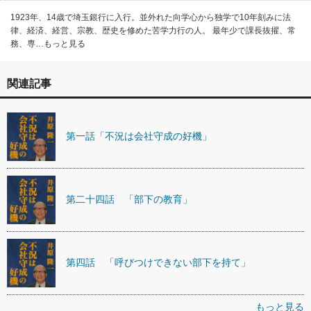
1923年、14歳で埼玉銀行に入行。並外れた向学心から独学で10年刻みに法
律、経済、経営、宗教、歴史を修めた苦学力行の人。 最年少で課長抜擢、常
務、専…もっと見る
関連記事
第一話「不況は会社守成の好機」
第二十四話 「部下の教育」
第四話 「呼びつけできない部下を持て」
もっと見る