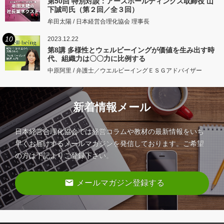
第50回 特別対談：アースホールディングス取締役 山
下誠司氏（第２回／全３回）
牟田太陽 / 日本経営合理化協会 理事長
10
2023.12.22
第8講 多様性とウェルビーイングが価値を生み出す時
代、組織力は〇〇力に比例する
中原阿里 / 弁護士／ウエルビーイングＥＳＧアドバイザー
新着情報メール
日本経営合理化協会では経営コラムや教材の最新情報をいち
早くお届けするメールマガジンを発信しております。ご希望
の方は下記よりご登録下さい。
email
メールマガジン登録する