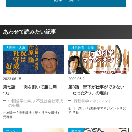
あわせて読みたい記事
人間学・古典
社員教育・営業
2023.06.15
2009.05.2
第七話 「肉を割いて腹に満
第3話 部下が仕事ができない
つ」
「たった2つ」の理由
中国哲学に学ぶ 不況は会社守成
行動科学マネジメント
の好機
石田 淳氏 / 行動科学マネジメント研究
井原隆一 / 埼玉銀行（現・りそな銀行）
所 所長
元専務
ブランド
製造業