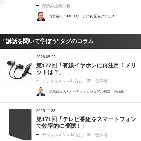
深読み企業分析
有賀泰夫 / H&Lリサーチ代表 証券アナリスト
"講話を聞いて学ぼう"タグのコラム
2026.05.22
第177回「有線イヤホンに再注目！メリ
ットは？」
デジタルＡＶを味方に！新・仕事術
鴻池賢三氏 / オーディオビジュアル機器 評論家
2025.11.28
第171回「テレビ番組をスマートフォン
で効率的に視聴！」
デジタルＡＶを味方に！新・仕事術