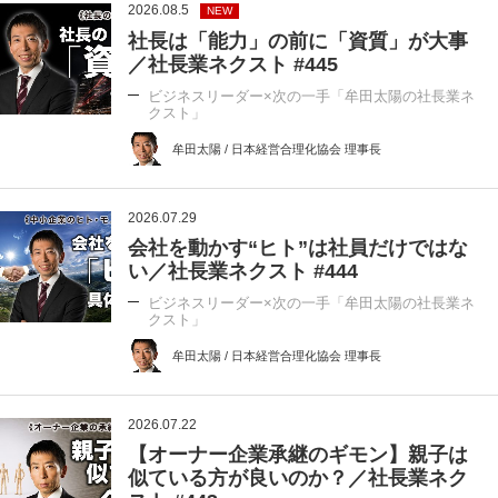
2026.08.5
NEW
社長は「能力」の前に「資質」が大事
／社長業ネクスト #445
ビジネスリーダー×次の一手「牟田太陽の社長業ネ
クスト」
牟田太陽 / 日本経営合理化協会 理事長
2026.07.29
会社を動かす“ヒト”は社員だけではな
い／社長業ネクスト #444
ビジネスリーダー×次の一手「牟田太陽の社長業ネ
クスト」
牟田太陽 / 日本経営合理化協会 理事長
2026.07.22
【オーナー企業承継のギモン】親子は
似ている方が良いのか？／社長業ネク