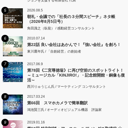
ションを支援する有限会社 代表
5
2026.08.5
朝礼・会議での「社長の３分間スピーチ」ネタ帳
（2026年8月5日号）
角田識之（臥龍） / 感動経営コンサルタント
6
2010.07.14
第22話 良い会社はあかんで！『強い会社』を創ろ！
東川鷹年氏 / 「自創経営」の創始者
7
2017.06.9
第78回《二宮尊徳翁》に再び空前のスポットライト！
～ミュージカル「KINJIRO!」・記念館開館・銅像も復
活～
西川りゅうじん氏 / マーケティング コンサルタント
8
2017.03.24
第66回 スマホカメラで簡単翻訳
鴻池賢三氏 / オーディオビジュアル機器 評論家
9
2019.01.16