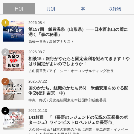
日別
月別
本
収録物
1
2026.08.4
第157回 飯豊温泉（山形県）――日本百名山の麓に
湧く「森の秘湯」
高橋一喜氏 / 温泉アナリスト
2
2026.08.7
相談15：銀行がやたらと固定金利を勧めてきます！や
はり固定がよいのでしょうか！
古山喜章氏 / アイ・シー・オーコンサルティング社長
3
2025.07.22
国のかたち、組織のかたち(56) 米価安定をめぐる闘
争②(徳川吉宗 中)
宇惠一郎氏 / 元読売新聞東京本社国際部編集委員
4
2021.01.13
141軒目 「《長野のレジェンドの伝説の玉蜀黍のポ
タージュ》ワインビストロベルジェ＠長野市」
大久保一彦氏 / 日本の将来のために創業・第二創業・イノベー