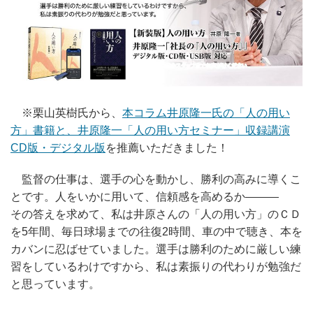
※栗山英樹氏から、
本コラム井原隆一氏の「人の用い
方」書籍と、井原隆一「人の用い方セミナー」収録講演
CD版・デジタル版
を推薦いただきました！
監督の仕事は、選手の心を動かし、勝利の高みに導くこ
とです。人をいかに用いて、信頼感を高めるか―――
その答えを求めて、私は井原さんの「人の用い方」のＣＤ
を5年間、毎日球場までの往復2時間、車の中で聴き、本を
カバンに忍ばせていました。選手は勝利のために厳しい練
習をしているわけですから、私は素振りの代わりが勉強だ
と思っています。