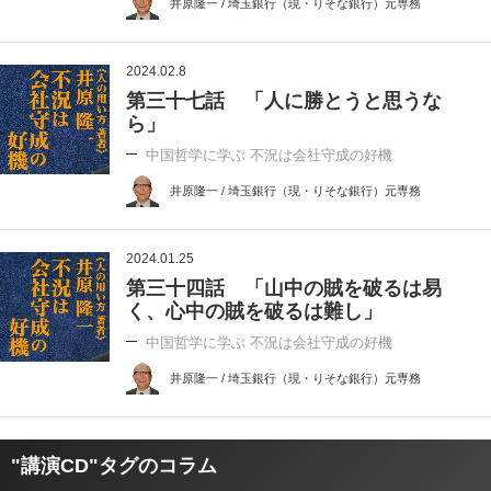
井原隆一 / 埼玉銀行（現・りそな銀行）元専務
2024.02.8
第三十七話 「人に勝とうと思うな
ら」
中国哲学に学ぶ 不況は会社守成の好機
井原隆一 / 埼玉銀行（現・りそな銀行）元専務
2024.01.25
第三十四話 「山中の賊を破るは易
く、心中の賊を破るは難し」
中国哲学に学ぶ 不況は会社守成の好機
井原隆一 / 埼玉銀行（現・りそな銀行）元専務
"講演CD"タグのコラム