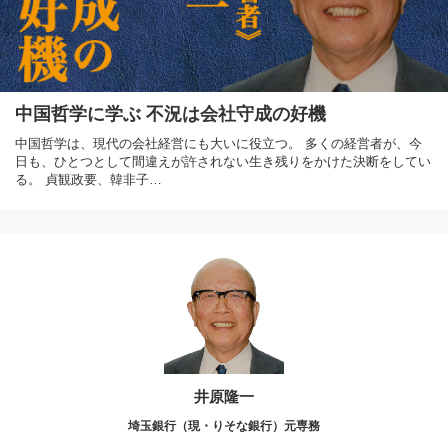
中国哲学に学ぶ 不況は会社守成の好機
中国哲学は、現代の会社経営にも大いに役立つ。 多くの経営者が、今
日も、ひとつとして間違えが許されない生き残りをかけた決断をしてい
る。 貞観政要、韓非子…
井原隆一
埼玉銀行（現・りそな銀行）元専務