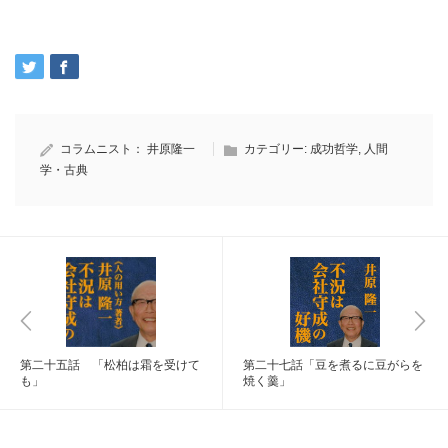
コラムニスト：
井原隆一
カテゴリー:
成功哲学
,
人間
学・古典
第二十五話 「松柏は霜を受けて
第二十七話「豆を煮るに豆がらを
も」
焼く羹」