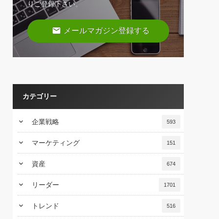
りご登録下さい。
email
メールマガジン登録する
カテゴリー
keyboard_arrow_down
企業戦略
593
keyboard_arrow_down
マーケティング
151
keyboard_arrow_down
資産
674
keyboard_arrow_down
リーダー
1701
keyboard_arrow_down
トレンド
516