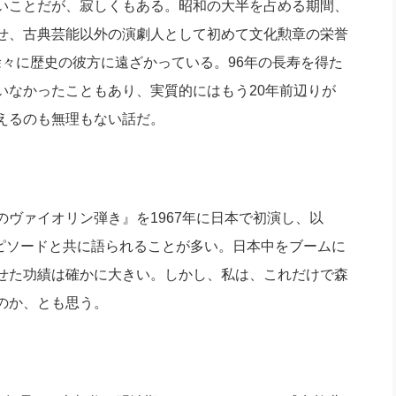
いことだが、寂しくもある。昭和の大半を占める期間、
社長のための“全員営業”(30
腕をつくる 人と組織を動かす(200)
銀行交渉はこうしなさい！(12)
高橋一
せ、古典芸能以外の演劇人として初めて文化勲章の栄誉
行動科学マネジメント(5)
の社長のビジョン実現道場(10)
、徐々に歴史の彼方に遠ざかっている。96年の長寿を得た
いなかったこともあり、実質的にはもう20年前辺りが
えるのも無理もない話だ。
ヴァイオリン弾き』を1967年に日本で初演し、以
エピソードと共に語られることが多い。日本中をブームに
せた功績は確かに大きい。しかし、私は、これだけで森
のか、とも思う。