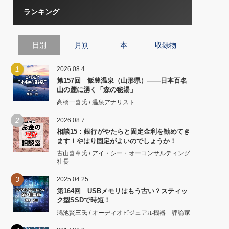
ランキング
日別
月別
本
収録物
1
2026.08.4
第157回 飯豊温泉（山形県）――日本百名
山の麓に湧く「森の秘湯」
高橋一喜氏 / 温泉アナリスト
2
2026.08.7
相談15：銀行がやたらと固定金利を勧めてき
ます！やはり固定がよいのでしょうか！
古山喜章氏 / アイ・シー・オーコンサルティング
社長
3
2025.04.25
第164回 USBメモリはもう古い？スティッ
ク型SSDで時短！
鴻池賢三氏 / オーディオビジュアル機器 評論家