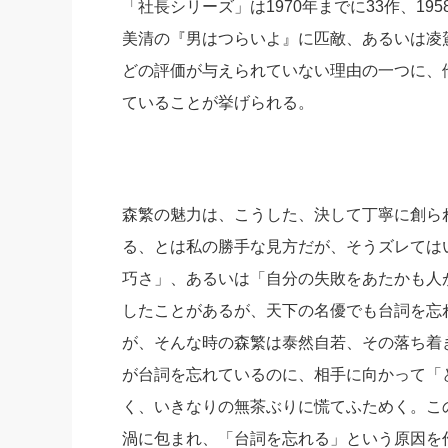
「社長シリーズ」は1970年までに33作、19
美清の『男はつらいよ』に匹敵、あるいは凌
どの評価が与えられていない理由の一つに、
ていることが挙げられる。
森繁の魅力は、こうした、決して丁寧に創ら
る、とは私の勝手な見方だが、そうズレては
巧さ」、あるいは「自分の失敗をあたかも人
したことがあるが、天下の名優でも台詞を忘
が、そんな時の森繁は泰然自若、その落ち着
が台詞を忘れているのに、相手に向かって「
く、いきなりの無茶ぶりに慌てふためく。こ
渦に包まれ、「台詞を忘れる」という原因を