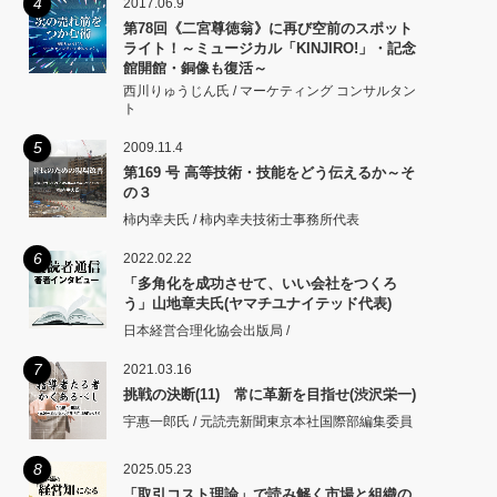
4
2017.06.9
第78回《二宮尊徳翁》に再び空前のスポット
ライト！～ミュージカル「KINJIRO!」・記念
館開館・銅像も復活～
西川りゅうじん氏 / マーケティング コンサルタン
ト
5
2009.11.4
第169 号 高等技術・技能をどう伝えるか～そ
の３
柿内幸夫氏 / 柿内幸夫技術士事務所代表
6
2022.02.22
「多角化を成功させて、いい会社をつくろ
う」山地章夫氏(ヤマチユナイテッド代表)
日本経営合理化協会出版局 /
7
2021.03.16
挑戦の決断(11) 常に革新を目指せ(渋沢栄一)
宇惠一郎氏 / 元読売新聞東京本社国際部編集委員
8
2025.05.23
「取引コスト理論」で読み解く市場と組織の