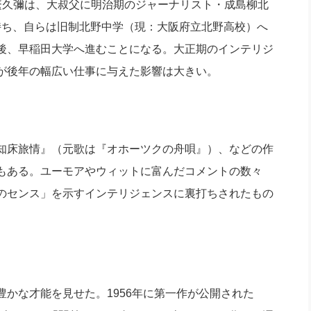
繁久彌は、大叔父に明治期のジャーナリスト・成島柳北
）を持ち、自らは旧制北野中学（現：大阪府立北野高校）へ
後、早稲田大学へ進むことになる。大正期のインテリジ
が後年の幅広い仕事に与えた影響は大きい。
知床旅情』（元歌は『オホーツクの舟唄』）、などの作
もある。ユーモアやウィットに富んだコメントの数々
のセンス」を示すインテリジェンスに裏打ちされたもの
かな才能を見せた。1956年に第一作が公開された