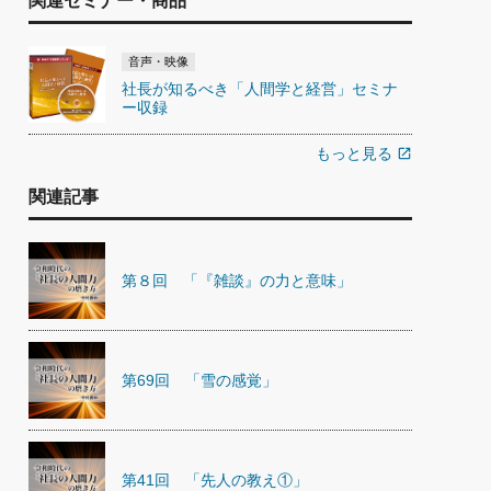
関連セミナー・商品
音声・映像
社長が知るべき「人間学と経営」セミナ
ー収録
もっと見る
open_in_new
関連記事
第８回 「『雑談』の力と意味」
第69回 「雪の感覚」
第41回 「先人の教え①」