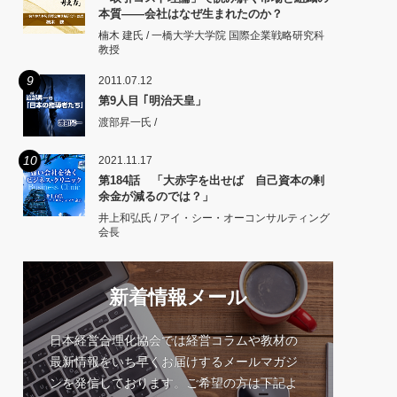
本質――会社はなぜ生まれたのか？
楠木 建氏 / 一橋大学大学院 国際企業戦略研究科
教授
9
2011.07.12
第9人目 ｢明治天皇」
渡部昇一氏 /
10
2021.11.17
第184話 「大赤字を出せば 自己資本の剰
余金が減るのでは？」
井上和弘氏 / アイ・シー・オーコンサルティング
会長
新着情報メール
日本経営合理化協会では経営コラムや教材の
最新情報をいち早くお届けするメールマガジ
ンを発信しております。ご希望の方は下記よ