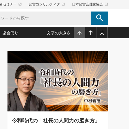
launch
launch
launch
者セミナー
経営コンサルティグ
日本経営合理化協会
search
大
中
協会便り
文字の大きさ
小
5)
況は会社守成の好機(38)
ころ心平の ──社長のための「か・ら・だマネジメント」
「愛読者通信」著者インタビュー(44)
34)
思われる 気配りの達人(127)
人間力の磨き方」(86)
ビジネス見聞録 経営ニュース(100)
タルＡＶを味方に！新・仕事術(180)
0)
り(210)
(92)
え 東洋思想に学ぶ経営学(132)
作間信司の経営無形庵(けいえいむぎょうあん)(166)
ー脳の鍛え方(32)
もっとみる
026.08.5
)
識(57)
指導者たち」(32)
経営セミナー情報局(1)
86回 「言葉狩り」
ンを楽しむ基礎レッスン(12)
ーイング経営入
教育の決め手(203)
略”(30)
繁栄への着眼点 牟田太陽(76)
！社長が読むべき今月の4冊(88)
て」(38)
講話を聞いて学ぼう 実学・耳学・磨く「ミミガク」のすすめ
で楽しむ読書術(162)
(7)
ランク上の手紙・メール術(100)
「氣」(30)
令和時代の「社長の人間力の磨き方」
ミどこ
00)
スポーツ・ビジネスに学ぶ心理学(98)