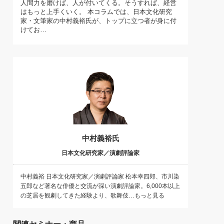
人間力を磨けば、人が付いてくる。そうすれば、経営
)
はもっと上手くいく。 本コラムでは、日本文化研究
喜の『これぞ！"本物の温泉"』(157)
家・文筆家の中村義裕氏が、トップに立つ者が身に付
けてお…
中村義裕氏
日本文化研究家／演劇評論家
中村義裕 日本文化研究家／演劇評論家 松本幸四郎、市川染
五郎など著名な俳優と交流が深い演劇評論家。6,000本以上
の芝居を観劇してきた経験より、歌舞伎…もっと見る