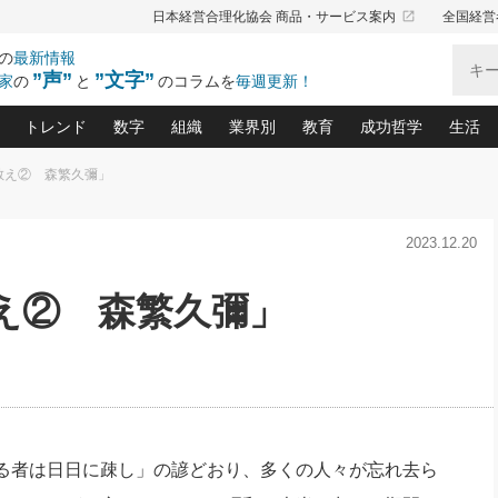
launch
日本経営合理化協会 商品・サービス案内
全国経営
の
最新情報
”声”
”文字”
家
の
と
のコラムを
毎週更新！
トレンド
数字
組織
業界別
教育
成功哲学
生活
教え② 森繁久彌」
る仕組みづくり講座(12)
産を守る一手(171)
ーワンで勝ち残る企業風土づくり(54)
《ニューヨーク発》ビジネスリーダーの先読み: 最新トレンド
オーナー社長の「お金の悩み相談室」(15)
「賃金の誤解」(135)
なぜ、トヨタ式で会社が伸びるのか？(
“出来る”管理職の条件(62)
中国哲学に学ぶ 不
おの
と戦略拠点(9)
(50)
2023.12.20
ーバル経営者は知ってい
(39)
スリーダー×次の一手「牟田太陽の社長業ネクスト」
おカネが残る決算書にするために、やっておきたいこと(
中小企業の新たな法律リスク(178)
売れる住宅を創る 100の視点(100)
あなただからお願いしたいと
令和時代の「社長の
”(9)
「社長の繁盛トレンド通信」(90)
デジ
向(204)
会社を守り抜くための緊急対策(100)
職場の生産性を下げるハラスメントの予防策(1
大久保一彦の“流行る”お店の仕組みづく
クレーム対応 実践マニュアル
先人の名句名言の教
え② 森繁久彌」
トル・F・グジバチの『経営戦略の新常識』(12)
北村森の「今月のヒット商品」(109)
リーダ
2026.08.5
2
る経営」の極意
、決めておきたい、知っておきたい、やってお
強い決算書の会社はココが違う！(36)
賃金決定の定石(68)
柿内幸夫─社長のための現場改善(174
クレーム対応の新知識と新常
渡部昇一の「日本の
い
第109話 伝統的産品を21世紀
第
ジオジャパンの成功要因と
る者かくあるべし(635)
次の売れ筋をつかむ術(102)
ワイ
」
に生かし切る！
損益分岐点を下げる、Ｐ／Ｌ不況時代の新戦略(12)
顧客・社員・社会から支持される「ウェルビ
デキル社員に育てる！ 社員
経営に活かす“十八史
の資産管理講座(95)
会議での「社長の３分間スピーチ」ネタ帳(159)
社長のメシの種 4.0(206)
門」(23)
必読
2026.08.5
新・会計経営と実学(37)
東川鷹年の「中小企業の人育
略(77)
53)
「経営知になる考え方」(57)
眼と耳
朝礼・会議での「社長の３分間
決算書の“見える化”術(12)
業績アップにつながる！ワン
スピーチ」ネタ帳（2026年8月5
ブランド戦略(39)
日号）
なたにお願いしたいと思われる「一流の仕事術」(28)
社長の
る者は日日に疎し」の諺どおり、多くの人々が忘れ去ら
賢い社長の「経理財務の見どころ・勘どころ・ツッコ
欧米資産家に学ぶ二世教育(1
ぐせ経営哲学(100)
ろ」(149)
米国