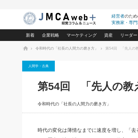
経営者
のため
実務家・専門
新着
企業戦略
マーケティング
資産
リーダー
ホーム
令和時代の「社長の人間力の磨き方」
第54回 「先人の
中小企業の「１位づくり」戦略(96)
ネット戦略成功の秘訣 圧倒的に儲か
あなたの会社と資
オンリ
人間学・古典
利益を最大化する「業務改善」横田尚哉氏(5)
ビジネスを一瞬で制する！一流グロ
どうなる金融業界
ビジネ
る“社長の戦略印象リスクマネジメント
(446)
強い会社を築く ビジネス・クリニック(240)
中国経済の最新動
第54回 「先人の教
ロングセラーの玉手箱(9)
ピョー
2026.08.7
2026.08.7
日本レーザー「人を大切にしながら利益を上げ
事業承継の前に
相談15：銀行がやたらと固定金
第153回「内需企業があっと
(3)
大復活＆快進撃！ユニバーサルスタ
きたいコト(12)
指導者た
利を勧めてきます！やはり固定
う間にグローバル成長企業に
は(5)
がよいのでしょうか！
FOOD & LIFE COMPANIES
令和時代の「社長の人間力の磨き方」
武器としてのM&A入門(3)
会社と社長のため
朝礼・
最高の自分を表現する 成功イメージ戦
社長のための“儲かる通販”戦略視点(151)
深読み企業分析(1
楠木建の
酒井光雄 成功事例に学ぶ繁栄企業の
継続経営 百話百行(85)
次もあ
時代の変化は薄情なまでに速度を増し、「去
野田久美子 香港ビジネス成功法(10)
社長の口