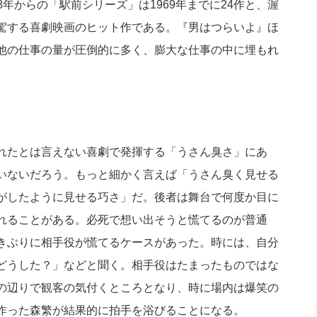
58年からの「駅前シリーズ」は1969年までに24作と、渥
駕する喜劇映画のヒット作である。『男はつらいよ』ほ
他の仕事の量が圧倒的に多く、膨大な仕事の中に埋もれ
れたとは言えない喜劇で発揮する「うさん臭さ」にあ
いないだろう。もっと細かく言えば「うさん臭く見せる
がしたように見せる巧さ」だ。後者は舞台で何度か目に
れることがある。必死で想い出そうと慌てるのが普通
きぶりに相手役が慌てるケースがあった。時には、自分
どうした？」などと聞く。相手役はたまったものではな
の辺りで観客の気付くところとなり、時に場内は爆笑の
作った森繁が結果的に拍手を浴びることになる。