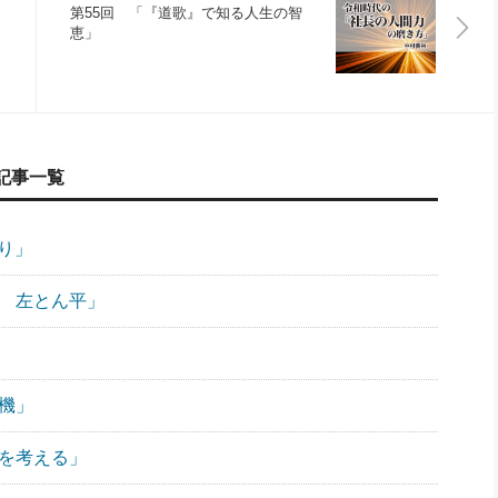
第55回 「『道歌』で知る人生の智
恵」
記事一覧
り」
⑧ 左とん平」
危機」
』を考える」