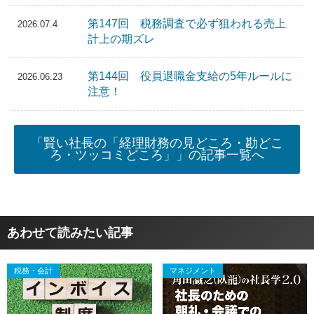
第147回 税務調査で必ず狙われる売上
2026.07.4
計上の期ズレ
第144回 役員退職金支給の5年ルールに
2026.06.23
注意！
「賢い社長の「経理財務の見どころ・勘どこ
ろ・ツッコミどころ」」の記事一覧へ
あわせて読みたい記事
税務・会計
マネジメント