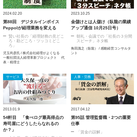
2024.02.20
2023.10.25
第88回 デジタルインボイス
金儲けとは人儲け（臥龍の業績
Peppolが経理業務を変える
アップ通信 10月25日号）
賢い社長の「経理財務の見どこ
朝礼・会議での「社長の３分間
ろ・勘どころ・ツッコミどこ
スピーチ」ネタ帳
ろ」
角田識之（臥龍） / 感動経営コンサルタ
児玉尚彦氏 / 株式会社経理がよくなる
ント
一般社団法人経理革新プロジェクト 代
表・税理士
サービス
人事・労務
2013.01.9
2017.04.12
54軒目 「食べログ最高得点の
第95話 管理監督職・2つの重要
寿司屋にどうしたらなれるの
仕事
か？」
「賃金の誤解」