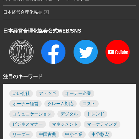
exit_to_app
日本経営合理化協会
日本経営合理化協会
公式WEB/SNS
注目のキーワード
いい会社
アトツギ
オーナー企業
オーナー経営
クレーム対応
コスト
コミュニケーション
デジタル
トレンド
ビジネスマナー
マネジメント
マーケティング
リーダー
中国古典
中小企業
中谷彰宏