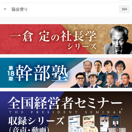
keyboard_arrow_down
協会便り
394