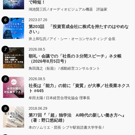
で時短！
鴻池賢三氏 / オーディオビジュアル機器 評論家
6
2023.07.26
第203話 「投資育成会社に株式を持たすのはやめな
さい」
井上和弘氏 / アイ・シー・オーコンサルティング 会長
7
2026.08.5
朝礼・会議での「社長の３分間スピーチ」ネタ帳
（2026年8月5日号）
角田識之（臥龍） / 感動経営コンサルタント
8
2026.08.5
社長は「能力」の前に「資質」が大事／社長業ネクス
ト #445
牟田太陽 / 日本経営合理化協会 理事長
9
2018.06.29
第77回『「超」独学法 AI時代の新しい働き方へ』
（著：野口悠紀雄）
本のソムリエ・団長 シブヤ駅前読書大学学長 /