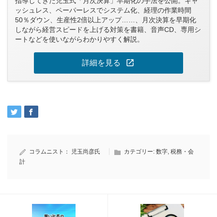
指導してきた児玉式「月次決算」早期化の手法を公開。キャ
ッシュレス、ペーパーレスでシステム化、経理の作業時間
50％ダウン、生産性2倍以上アップ……、月次決算を早期化
しながら経営スピードを上げる対策を書籍、音声CD、専用シ
ートなどを使いながらわかりやすく解説。
open_in_new
詳細を見る
コラムニスト：
児玉尚彦氏
カテゴリー:
数字
,
税務・会
計