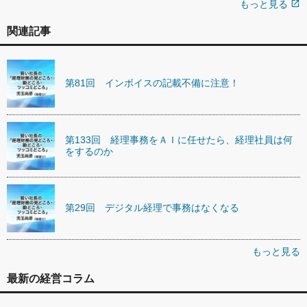
もっと見る
open_in_new
関連記事
第81回 インボイスの記載不備に注意！
第133回 経理事務をＡＩに任せたら、経理社員は何
をするのか
第29回 デジタル経理で事務はなくなる
もっと見る
最新の経営コラム