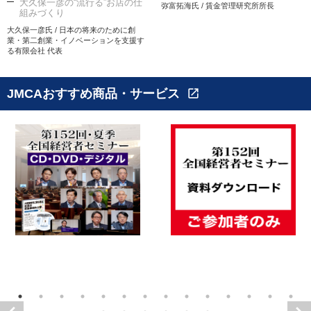
大久保一彦の“流行る”お店の仕
弥富拓海氏 / 賃金管理研究所所長
組みづくり
大久保一彦氏 / 日本の将来のために創
業・第二創業・イノベーションを支援す
る有限会社 代表
JMCAおすすめ商品・サービス
open_in_new