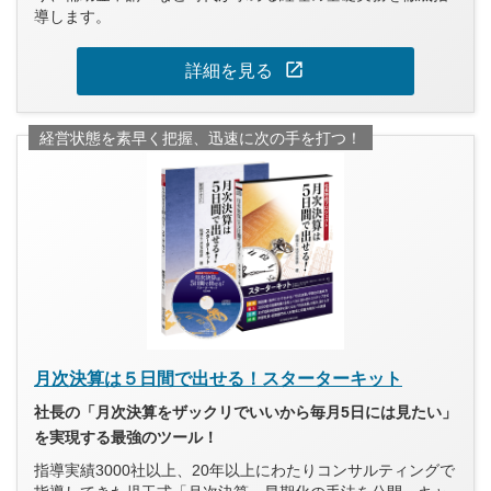
導します。
open_in_new
詳細を見る
経営状態を素早く把握、迅速に次の手を打つ！
月次決算は５日間で出せる！スターターキット
社長の「月次決算をザックリでいいから毎月5日には見たい」
を実現する最強のツール！
指導実績3000社以上、20年以上にわたりコンサルティングで