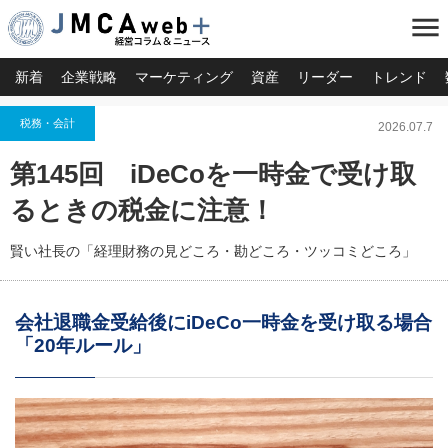
menu
新着
企業戦略
マーケティング
資産
リーダー
トレンド
税務・会計
2026.07.7
第145回 iDeCoを一時金で受け取
るときの税金に注意！
賢い社長の「経理財務の見どころ・勘どころ・ツッコミどころ」
会社退職金受給後にiDeCo一時金を受け取る場合
「20年ルール」