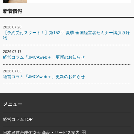
新着情報
2026.07.28
【予約受付スタート！】第152回 夏季 全国経営者セミナー講演収録
物
2026.07.17
経営コラム「JMCAweb＋」更新のお知らせ
2026.07.03
経営コラム「JMCAweb＋」更新のお知らせ
メニュー
経営コラムTOP
exit_to_app
日本経営合理化協会 商品・サービス案内