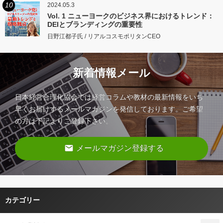
10
2024.05.3
Vol. 1 ニューヨークのビジネス界におけるトレンド：
DEIとブランディングの重要性
日野江都子氏 / リアルコスモポリタンCEO
新着情報メール
日本経営合理化協会では経営コラムや教材の最新情報をいち
早くお届けするメールマガジンを発信しております。ご希望
の方は下記よりご登録下さい。
email
メールマガジン登録する
カテゴリー