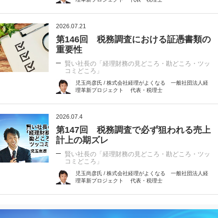
2026.07.21
第146回 税務調査における証憑書類の
重要性
賢い社長の「経理財務の見どころ・勘どころ・ツッ
コミどころ」
児玉尚彦氏 / 株式会社経理がよくなる 一般社団法人経
理革新プロジェクト 代表・税理士
2026.07.4
第147回 税務調査で必ず狙われる売上
計上の期ズレ
賢い社長の「経理財務の見どころ・勘どころ・ツッ
コミどころ」
児玉尚彦氏 / 株式会社経理がよくなる 一般社団法人経
理革新プロジェクト 代表・税理士