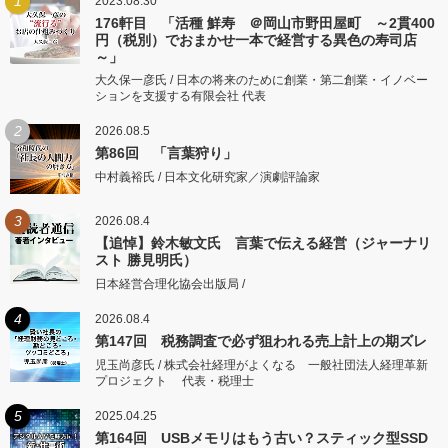
1
2023.08.30
176軒目 「活種 鮮寿 ＠岡山市野田屋町 ～2貫400
円（税別）でおまかせ一本で経営する異色の寿司店
～」
大久保一彦氏 / 日本の将来のために創業・第二創業・イノベー
ションを支援する有限会社 代表
2
2026.08.5
第86回 「言葉狩り」
中村義裕氏 / 日本文化研究家／演劇評論家
3
2026.08.4
【追悼】鈴木敏文氏 言葉で伝える経営（ジャーナリ
スト 勝見明氏）
日本経営合理化協会出版局 /
4
2026.08.4
第147回 税務調査で必ず狙われる売上計上の期ズレ
児玉尚彦氏 / 株式会社経理がよくなる 一般社団法人経理革新
プロジェクト 代表・税理士
5
2025.04.25
第164回 USBメモリはもう古い？スティック型SSD