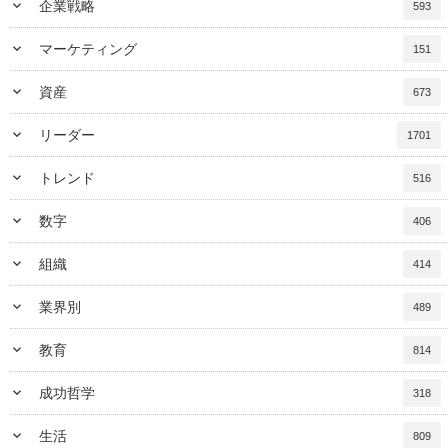
keyboard_arrow_down
企業戦略
593
keyboard_arrow_down
マーケティング
151
keyboard_arrow_down
資産
673
keyboard_arrow_down
リーダー
1701
keyboard_arrow_down
トレンド
516
keyboard_arrow_down
数字
406
keyboard_arrow_down
組織
414
keyboard_arrow_down
業界別
489
keyboard_arrow_down
教育
814
keyboard_arrow_down
成功哲学
318
keyboard_arrow_down
生活
809