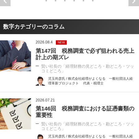
数字カテゴリーのコラム
2026.08.4
NEW
第147回 税務調査で必ず狙われる売上
計上の期ズレ
賢い社長の「経理財務の見どころ・勘どころ・ツッ
コミどころ」
児玉尚彦氏 / 株式会社経理がよくなる 一般社団法人経
理革新プロジェクト 代表・税理士
2026.07.21
第146回 税務調査における証憑書類の
重要性
賢い社長の「経理財務の見どころ・勘どころ・ツッ
コミどころ」
児玉尚彦氏 / 株式会社経理がよくなる 一般社団法人経