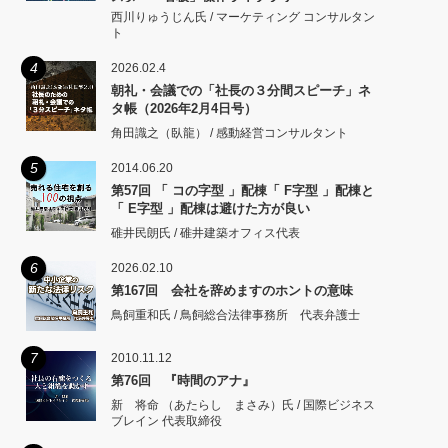
西川りゅうじん氏 / マーケティング コンサルタン
ト
4
2026.02.4
朝礼・会議での「社長の３分間スピーチ」ネ
タ帳（2026年2月4日号）
角田識之（臥龍） / 感動経営コンサルタント
5
2014.06.20
第57回 「 コの字型 」配棟「 F字型 」配棟と
「 E字型 」配棟は避けた方が良い
碓井民朗氏 / 碓井建築オフィス代表
6
2026.02.10
第167回 会社を辞めますのホントの意味
鳥飼重和氏 / 鳥飼総合法律事務所 代表弁護士
7
2010.11.12
第76回 『時間のアナ』
新 将命 （あたらし まさみ）氏 / 国際ビジネス
ブレイン 代表取締役