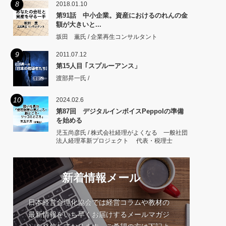
8
2018.01.10
第91話 中小企業。資産におけるのれんの金
額が大きいと...
坂田 薫氏 / 企業再生コンサルタント
9
2011.07.12
第15人目 ｢スプルーアンス」
渡部昇一氏 /
10
2024.02.6
第87回 デジタルインボイスPeppolの準備
を始める
児玉尚彦氏 / 株式会社経理がよくなる 一般社団
法人経理革新プロジェクト 代表・税理士
新着情報メール
日本経営合理化協会では経営コラムや教材の
最新情報をいち早くお届けするメールマガジ