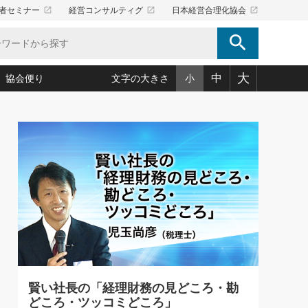
launch
launch
launch
者セミナー
経営コンサルティグ
日本経営合理化協会
search
大
中
協会便り
文字の大きさ
小
5)
況は会社守成の好機(38)
ころ心平の ──社長のための「か・ら・だマネジメント」
「愛読者通信」著者インタビュー(44)
34)
思われる 気配りの達人(127)
人間力の磨き方」(86)
ビジネス見聞録 経営ニュース(100)
タルＡＶを味方に！新・仕事術(180)
0)
り(210)
(92)
え 東洋思想に学ぶ経営学(132)
作間信司の経営無形庵(けいえいむぎょうあん)(166)
ー脳の鍛え方(32)
もっとみる
026.08.5
)
識(57)
指導者たち」(32)
経営セミナー情報局(1)
86回 「言葉狩り」
ンを楽しむ基礎レッスン(12)
ーイング経営入
教育の決め手(203)
略”(30)
繁栄への着眼点 牟田太陽(76)
！社長が読むべき今月の4冊(88)
て」(38)
講話を聞いて学ぼう 実学・耳学・磨く「ミミガク」のすすめ
で楽しむ読書術(162)
(7)
ランク上の手紙・メール術(100)
「氣」(30)
賢い社長の「経理財務の見どころ・勘
ミどこ
00)
どころ・ツッコミどころ」
スポーツ・ビジネスに学ぶ心理学(98)