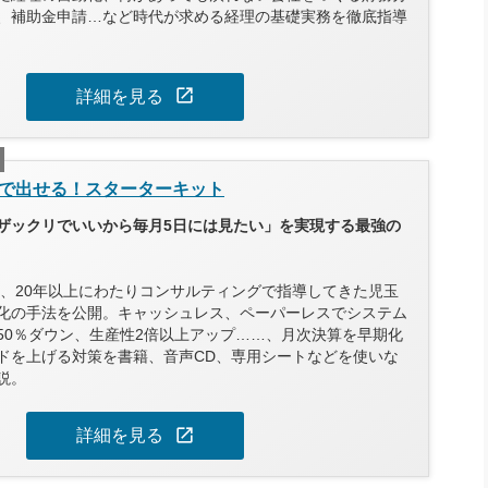
、補助金申請…など時代が求める経理の基礎実務を徹底指導
open_in_new
詳細を見る
で出せる！スターターキット
ザックリでいいから毎月5日には見たい」を実現する最強の
以上、20年以上にわたりコンサルティングで指導してきた児玉
化の手法を公開。キャッシュレス、ペーパーレスでシステム
50％ダウン、生産性2倍以上アップ……、月次決算を早期化
ドを上げる対策を書籍、音声CD、専用シートなどを使いな
説。
open_in_new
詳細を見る