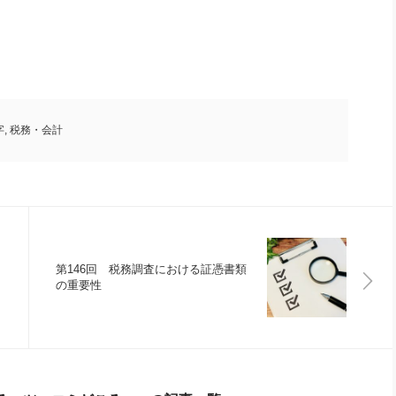
字
,
税務・会計
第146回 税務調査における証憑書類
の重要性