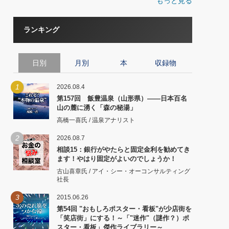
もっと見る
ランキング
日別
月別
本
収録物
1
2026.08.4
第157回 飯豊温泉（山形県）――日本百名
山の麓に湧く「森の秘湯」
高橋一喜氏 / 温泉アナリスト
2
2026.08.7
相談15：銀行がやたらと固定金利を勧めてき
ます！やはり固定がよいのでしょうか！
古山喜章氏 / アイ・シー・オーコンサルティング
社長
3
2015.06.26
第54回 "おもしろポスター・看板"が少店街を
「笑店街」にする！～「"迷作"（謎作？）ポ
スター・看板」傑作ライブラリー～