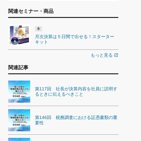
関連セミナー・商品
本
月次決算は５日間で出せる！スターター
キット
もっと見る
open_in_new
関連記事
第117回 社長が決算内容を社員に説明す
るときに伝えるべきこと
第146回 税務調査における証憑書類の重
要性