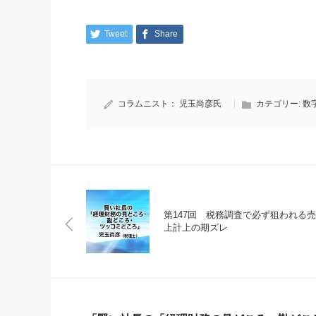
Tweet
Share
コラムニスト：
児玉尚彦氏
カテゴリー:
数
第147回 税務調査で必ず狙われる売
上計上の期ズレ