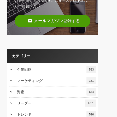
ンを発信しております。ご希望の方は下記よ
りご登録下さい。
email
メールマガジン登録する
カテゴリー
keyboard_arrow_down
企業戦略
593
keyboard_arrow_down
マーケティング
151
keyboard_arrow_down
資産
674
keyboard_arrow_down
リーダー
1701
keyboard_arrow_down
トレンド
516