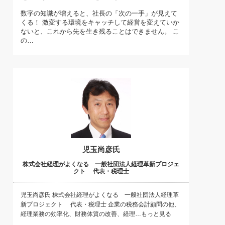
)
数字の知識が増えると、社長の「次の一手」が見えて
喜の『これぞ！"本物の温泉"』(157)
くる！ 激変する環境をキャッチして経営を変えていか
ないと、これから先を生き残ることはできません。 こ
の…
児玉尚彦氏
株式会社経理がよくなる 一般社団法人経理革新プロジェ
クト 代表・税理士
児玉尚彦氏 株式会社経理がよくなる 一般社団法人経理革
新プロジェクト 代表・税理士 企業の税務会計顧問の他、
経理業務の効率化、財務体質の改善、経理…もっと見る