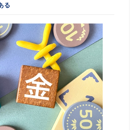
社長のための“全員営業”(30
ある
腕をつくる 人と組織を動かす(200)
銀行交渉はこうしなさい！(12)
高橋一
行動科学マネジメント(5)
の社長のビジョン実現道場(10)