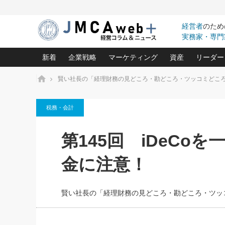
経営者
のため
実務家・専門
新着
企業戦略
マーケティング
資産
リーダー
ホーム
賢い社長の「経理財務の見どころ・勘どころ・ツッコミどこ
中小企業の「１位づくり」戦略(96)
ネット戦略成功の秘訣 圧倒的に儲か
あなたの会社と資
オンリ
税務・会計
利益を最大化する「業務改善」横田尚哉氏(5)
ビジネスを一瞬で制する！一流グロ
どうなる金融業界
ビジネ
る“社長の戦略印象リスクマネジメント
(446)
強い会社を築く ビジネス・クリニック(240)
中国経済の最新動
第145回 iDeCo
ロングセラーの玉手箱(9)
ピョー
2026.08.7
2026.08.7
日本レーザー「人を大切にしながら利益を上げ
事業承継の前に
相談15：銀行がやたらと固定金
第153回「内需企業があっと
(3)
大復活＆快進撃！ユニバーサルスタ
きたいコト(12)
指導者た
金に注意！
利を勧めてきます！やはり固定
う間にグローバル成長企業に
は(5)
がよいのでしょうか！
FOOD & LIFE COMPANIES
武器としてのM&A入門(3)
会社と社長のため
朝礼・
最高の自分を表現する 成功イメージ戦
社長のための“儲かる通販”戦略視点(151)
深読み企業分析(1
楠木建の
賢い社長の「経理財務の見どころ・勘どころ・ツッ
酒井光雄 成功事例に学ぶ繁栄企業の
継続経営 百話百行(85)
次もあ
野田久美子 香港ビジネス成功法(10)
社長の口