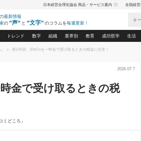
launch
日本経営合理化協会 商品・サービス案内
全国経営
の
最新情報
”声”
”文字”
家
の
と
のコラムを
毎週更新！
トレンド
数字
組織
業界別
教育
成功哲学
生活
ろ」
第145回 iDeCoを一時金で受け取るときの税金に注意！
る仕組みづくり講座(12)
産を守る一手(171)
ーワンで勝ち残る企業風土づくり(54)
《ニューヨーク発》ビジネスリーダーの先読み: 最新トレンド
オーナー社長の「お金の悩み相談室」(15)
「賃金の誤解」(135)
なぜ、トヨタ式で会社が伸びるのか？(
“出来る”管理職の条件(62)
中国哲学に学ぶ 不
おの
と戦略拠点(9)
(50)
2026.07.7
ーバル経営者は知ってい
(39)
スリーダー×次の一手「牟田太陽の社長業ネクスト」
おカネが残る決算書にするために、やっておきたいこと(
中小企業の新たな法律リスク(178)
売れる住宅を創る 100の視点(100)
あなただからお願いしたいと
令和時代の「社長の
”(9)
「社長の繁盛トレンド通信」(90)
デジ
向(204)
会社を守り抜くための緊急対策(100)
職場の生産性を下げるハラスメントの予防策(1
大久保一彦の“流行る”お店の仕組みづく
クレーム対応 実践マニュアル
先人の名句名言の教
を一時金で受け取るときの税
トル・F・グジバチの『経営戦略の新常識』(12)
北村森の「今月のヒット商品」(109)
リーダ
2026.08.5
2
る経営」の極意
、決めておきたい、知っておきたい、やってお
強い決算書の会社はココが違う！(36)
賃金決定の定石(68)
柿内幸夫─社長のための現場改善(174
クレーム対応の新知識と新常
渡部昇一の「日本の
い
第109話 伝統的産品を21世紀
第
ジオジャパンの成功要因と
る者かくあるべし(635)
次の売れ筋をつかむ術(102)
ワイ
」
に生かし切る！
損益分岐点を下げる、Ｐ／Ｌ不況時代の新戦略(12)
顧客・社員・社会から支持される「ウェルビ
デキル社員に育てる！ 社員
経営に活かす“十八史
の資産管理講座(95)
会議での「社長の３分間スピーチ」ネタ帳(159)
社長のメシの種 4.0(206)
門」(23)
必読
2026.08.5
新・会計経営と実学(37)
東川鷹年の「中小企業の人育
略(77)
53)
「経営知になる考え方」(57)
眼と耳
朝礼・会議での「社長の３分間
コミどころ」
決算書の“見える化”術(12)
業績アップにつながる！ワン
スピーチ」ネタ帳（2026年8月5
ブランド戦略(39)
日号）
なたにお願いしたいと思われる「一流の仕事術」(28)
社長の
賢い社長の「経理財務の見どころ・勘どころ・ツッコ
欧米資産家に学ぶ二世教育(1
ぐせ経営哲学(100)
ろ」(149)
米国