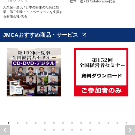
松本 進 / IS Collaboration代表
大久保一彦氏 / 日本の将来のために創
業・第二創業・イノベーションを支援す
る有限会社 代表
JMCAおすすめ商品・サービス
open_in_new