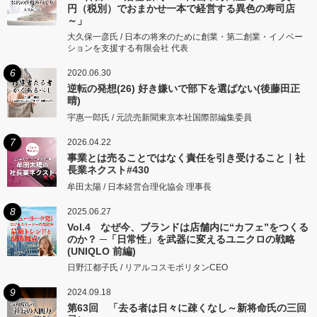
円（税別）でおまかせ一本で経営する異色の寿司店
～」
大久保一彦氏 / 日本の将来のために創業・第二創業・イノベー
ションを支援する有限会社 代表
6
2020.06.30
逆転の発想(26) 好き嫌いで部下を選ばない(後藤田正
晴)
宇惠一郎氏 / 元読売新聞東京本社国際部編集委員
7
2026.04.22
事業とは売ることではなく責任を引き受けること｜社
長業ネクスト#430
牟田太陽 / 日本経営合理化協会 理事長
8
2025.06.27
Vol.4 なぜ今、ブランドは店舗内に“カフェ”をつくる
のか？ ─「日常性」を武器に変えるユニクロの戦略
(UNIQLO 前編)
日野江都子氏 / リアルコスモポリタンCEO
9
2024.09.18
第63回 「去る者は日々に疎くなし～新将命氏の三回