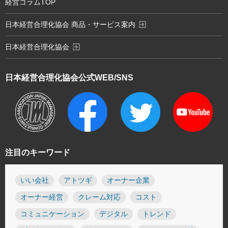
経営コラムTOP
exit_to_app
日本経営合理化協会 商品・サービス案内
exit_to_app
日本経営合理化協会
日本経営合理化協会
公式WEB/SNS
注目のキーワード
いい会社
アトツギ
オーナー企業
オーナー経営
クレーム対応
コスト
コミュニケーション
デジタル
トレンド