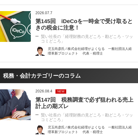
2026.07.7
第145回 iDeCoを一時金で受け取ると
きの税金に注意！
賢い社長の「経理財務の見どころ・勘どころ・ツッ
コミどころ」
児玉尚彦氏 / 株式会社経理がよくなる 一般社団法人経
理革新プロジェクト 代表・税理士
税務・会計カテゴリーのコラム
2026.08.4
NEW
第147回 税務調査で必ず狙われる売上
計上の期ズレ
賢い社長の「経理財務の見どころ・勘どころ・ツッ
コミどころ」
児玉尚彦氏 / 株式会社経理がよくなる 一般社団法人経
理革新プロジェクト 代表・税理士