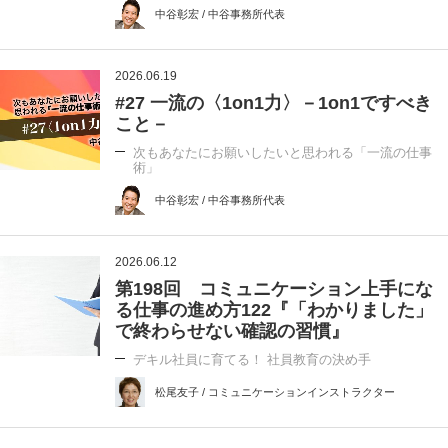
中谷彰宏 / 中谷事務所代表
2026.06.19
#27 一流の〈1on1力〉－1on1ですべき
こと－
次もあなたにお願いしたいと思われる「一流の仕事
術」
中谷彰宏 / 中谷事務所代表
2026.06.12
第198回 コミュニケーション上手にな
る仕事の進め方122『「わかりました」
で終わらせない確認の習慣』
デキル社員に育てる！ 社員教育の決め手
松尾友子 / コミュニケーションインストラクター