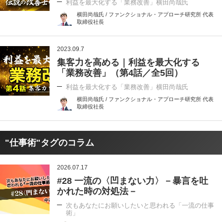
利益を最大化する「業務改善」横田尚哉氏
横田尚哉氏 / ファンクショナル・アプローチ研究所 代表
取締役社長
2023.09.7
集客力を高める｜利益を最大化する
「業務改善」（第4話／全5回）
利益を最大化する「業務改善」横田尚哉氏
横田尚哉氏 / ファンクショナル・アプローチ研究所 代表
取締役社長
"仕事術"タグのコラム
2026.07.17
#28 一流の〈凹まない力〉－暴言を吐
かれた時の対処法－
次もあなたにお願いしたいと思われる「一流の仕事
術」