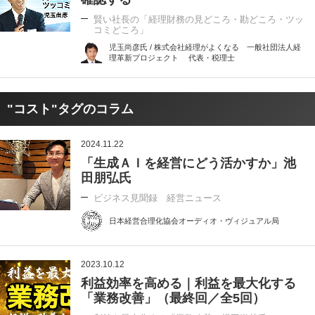
賢い社長の「経理財務の見どころ・勘どころ・ツッ
コミどころ」
児玉尚彦氏 / 株式会社経理がよくなる 一般社団法人経
理革新プロジェクト 代表・税理士
"コスト"タグのコラム
2024.11.22
「生成ＡＩを経営にどう活かすか」池
田朋弘氏
ビジネス見聞録 経営ニュース
日本経営合理化協会オーディオ・ヴィジュアル局
2023.10.12
利益効率を高める｜利益を最大化する
「業務改善」（最終回／全5回）