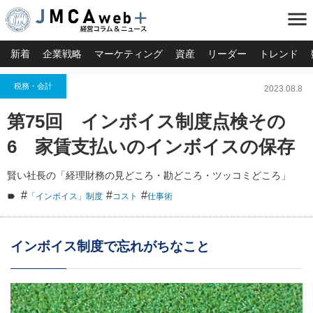
menu
新着
企業戦略
マーケティング
資産
リーダー
トレンド
税務・会計
2023.08.8
第75回 インボイス制度点検その
6 家賃支払いのインボイスの保存
賢い社長の「経理財務の見どころ・勘どころ・ツッコミどころ」
#
#
#
「インボイス」制度
コスト
仕事術
インボイス制度で忘れがちなこと