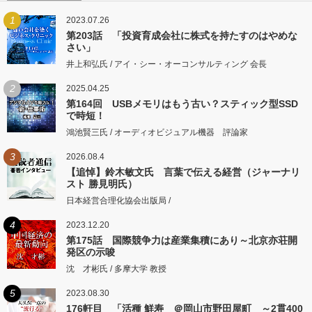
1
2023.07.26
第203話 「投資育成会社に株式を持たすのはやめな
さい」
井上和弘氏 / アイ・シー・オーコンサルティング 会長
2
2025.04.25
第164回 USBメモリはもう古い？スティック型SSD
で時短！
鴻池賢三氏 / オーディオビジュアル機器 評論家
3
2026.08.4
【追悼】鈴木敏文氏 言葉で伝える経営（ジャーナリ
スト 勝見明氏）
日本経営合理化協会出版局 /
4
2023.12.20
第175話 国際競争力は産業集積にあり～北京亦荘開
発区の示唆
沈 才彬氏 / 多摩大学 教授
5
2023.08.30
176軒目 「活種 鮮寿 ＠岡山市野田屋町 ～2貫400