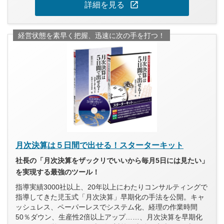
open_in_new
詳細を見る
経営状態を素早く把握、迅速に次の手を打つ！
月次決算は５日間で出せる！スターターキット
社長の「月次決算をザックリでいいから毎月5日には見たい」
を実現する最強のツール！
指導実績3000社以上、20年以上にわたりコンサルティングで
指導してきた児玉式「月次決算」早期化の手法を公開。キャ
ッシュレス、ペーパーレスでシステム化、経理の作業時間
50％ダウン、生産性2倍以上アップ……、月次決算を早期化