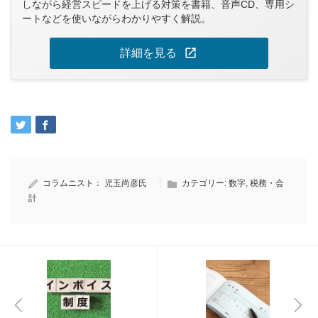
しながら経営スピードを上げる対策を書籍、音声CD、専用シ
ートなどを使いながらわかりやすく解説。
open_in_new
詳細を見る
コラムニスト：
児玉尚彦氏
カテゴリー:
数字
,
税務・会
計