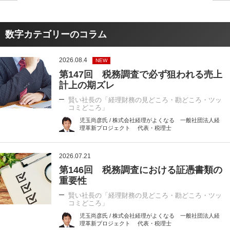
数字カテゴリーのコラム
2026.08.4
NEW
第147回 税務調査で必ず狙われる売上
計上の期ズレ
賢い社長の「経理財務の見どころ・勘どころ・ツッ
コミどころ」
児玉尚彦氏 / 株式会社経理がよくなる 一般社団法人経
理革新プロジェクト 代表・税理士
2026.07.21
第146回 税務調査における証憑書類の
重要性
賢い社長の「経理財務の見どころ・勘どころ・ツッ
コミどころ」
児玉尚彦氏 / 株式会社経理がよくなる 一般社団法人経
理革新プロジェクト 代表・税理士