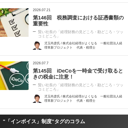
2026.07.21
第146回 税務調査における証憑書類の
重要性
賢い社長の「経理財務の見どころ・勘どころ・ツッ
コミどころ」
児玉尚彦氏 / 株式会社経理がよくなる 一般社団法人経
理革新プロジェクト 代表・税理士
2026.07.7
第145回 iDeCoを一時金で受け取ると
きの税金に注意！
賢い社長の「経理財務の見どころ・勘どころ・ツッ
コミどころ」
児玉尚彦氏 / 株式会社経理がよくなる 一般社団法人経
理革新プロジェクト 代表・税理士
"「インボイス」制度"タグのコラム