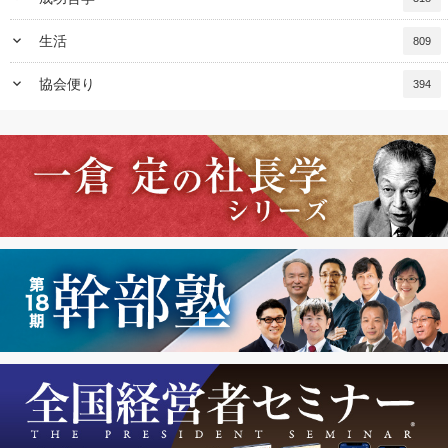
keyboard_arrow_down
生活
809
keyboard_arrow_down
協会便り
394