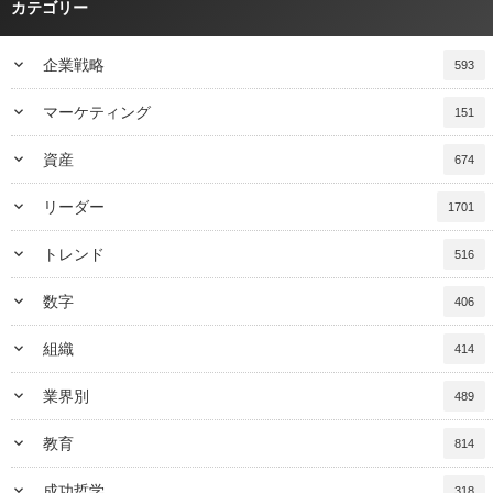
カテゴリー
keyboard_arrow_down
企業戦略
593
keyboard_arrow_down
マーケティング
151
keyboard_arrow_down
資産
674
keyboard_arrow_down
リーダー
1701
keyboard_arrow_down
トレンド
516
keyboard_arrow_down
数字
406
keyboard_arrow_down
組織
414
keyboard_arrow_down
業界別
489
keyboard_arrow_down
教育
814
keyboard_arrow_down
成功哲学
318