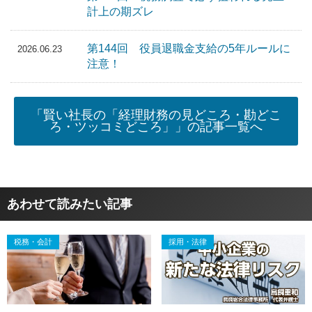
計上の期ズレ
第144回 役員退職金支給の5年ルールに
2026.06.23
注意！
「賢い社長の「経理財務の見どころ・勘どこ
ろ・ツッコミどころ」」の記事一覧へ
あわせて読みたい記事
税務・会計
採用・法律