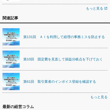
もっと見る
open_in_new
関連記事
第131回 ＡＩを利用して経理の事務ミスを防止する
第10回 固定費を見直して損益分岐点を下げておく
第61回 取引業者のインボイス登録を確認する
もっと見る
最新の経営コラム