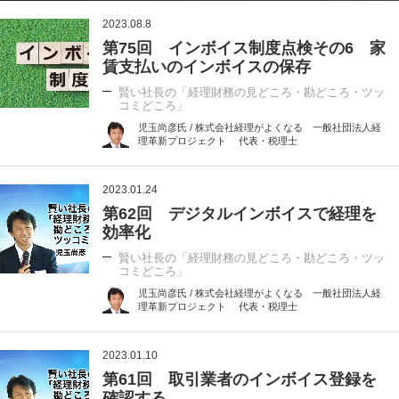
2023.08.8
第75回 インボイス制度点検その6 家
賃支払いのインボイスの保存
賢い社長の「経理財務の見どころ・勘どころ・ツッ
コミどころ」
児玉尚彦氏 / 株式会社経理がよくなる 一般社団法人経
理革新プロジェクト 代表・税理士
2023.01.24
第62回 デジタルインボイスで経理を
効率化
賢い社長の「経理財務の見どころ・勘どころ・ツッ
コミどころ」
児玉尚彦氏 / 株式会社経理がよくなる 一般社団法人経
理革新プロジェクト 代表・税理士
2023.01.10
第61回 取引業者のインボイス登録を
確認する