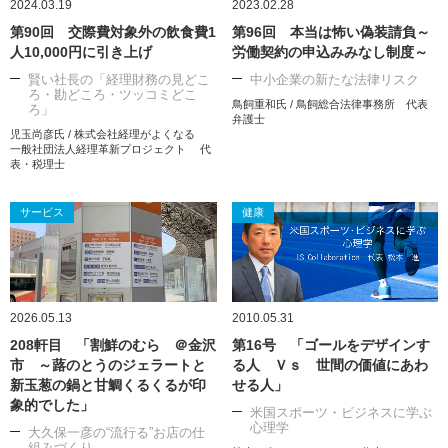
2024.03.19
2023.02.28
第90回 交際費対象外の飲食費1
第96回 本当は怖い偽装請負～
人10,000円に引き上げ
労働契約の申込みみなし制度～
賢い社長の「経理財務の見どこ
中小企業の新たな法律リスク
ろ・勘どころ・ツッコミどこ
鳥飼重和氏 / 鳥飼総合法律事務所 代表
ろ」
弁護士
児玉尚彦氏 / 株式会社経理がよくなる
一般社団法人経理革新プロジェクト 代
表・税理士
サービス
健康
2026.05.13
2010.05.31
208軒目 「割鮮のむら ＠金沢
第16号 「ゴールをデザインす
市 ～蕗のとうのジェラートと
る人 Ｖｓ 世間の価値にあわ
新玉葱の鍋と甘鯛くるくるが印
せる人」
象的でした」
米国スポーツ・ビジネスに学ぶ
心理学
大久保一彦の“流行る”お店の仕
組みづくり