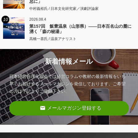
忌に」
中村義裕氏 / 日本文化研究家／演劇評論家
10
2026.08.4
第157回 飯豊温泉（山形県）――日本百名山の麓に
湧く「森の秘湯」
高橋一喜氏 / 温泉アナリスト
新着情報メール
日本経営合理化協会では経営コラムや教材の最新情報をいち
早くお届けするメールマガジンを発信しております。ご希望
の方は下記よりご登録下さい。
email
メールマガジン登録する