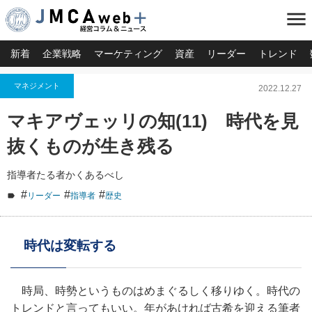
menu
新着
企業戦略
マーケティング
資産
リーダー
トレンド
マネジメント
2022.12.27
マキアヴェッリの知(11) 時代を見
抜くものが生き残る
指導者たる者かくあるべし
#
#
#
リーダー
指導者
歴史
時代は変転する
時局、時勢というものはめまぐるしく移りゆく。時代の
トレンドと言ってもいい。年があければ古希を迎える筆者