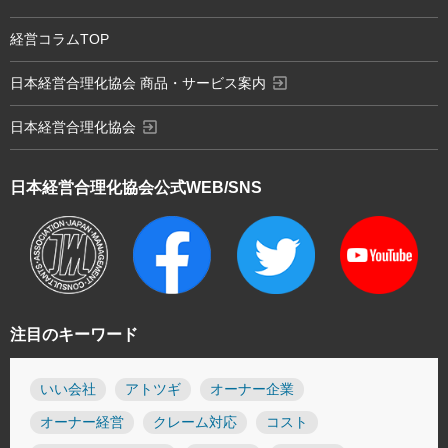
経営コラムTOP
exit_to_app
日本経営合理化協会 商品・サービス案内
exit_to_app
日本経営合理化協会
日本経営合理化協会
公式WEB/SNS
注目のキーワード
いい会社
アトツギ
オーナー企業
オーナー経営
クレーム対応
コスト