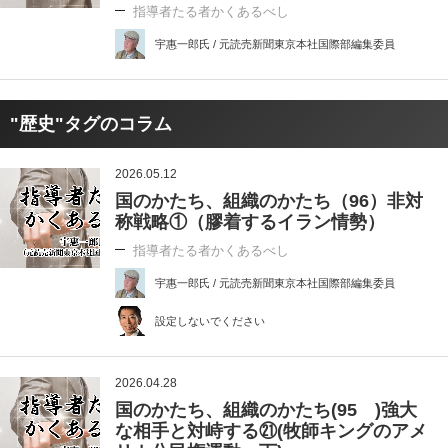
指導者たる者かくあるべし
宇惠一郎氏 / 元読売新聞東京本社国際部編集委員
"歴史"タグのコラム
2026.05.12
国のかたち、組織のかたち（96）非対
称戦略①（膠着するイラン情勢）
指導者たる者かくあるべし
宇惠一郎氏 / 元読売新聞東京本社国際部編集委員
設定しないでください
2026.04.28
国のかたち、組織のかたち(95 )強大
な相手と対峙する㉑(牧師キングのアメ