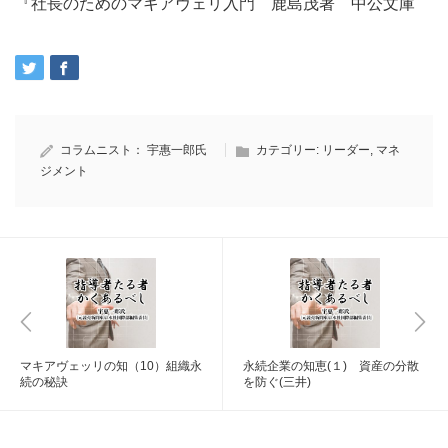
『社長のためのマキアヴェリ入門 鹿島茂著 中公文庫
コラムニスト：
宇惠一郎氏
カテゴリー:
リーダー
,
マネ
ジメント
マキアヴェッリの知（10）組織永
永続企業の知恵(１) 資産の分散
続の秘訣
を防ぐ(三井)