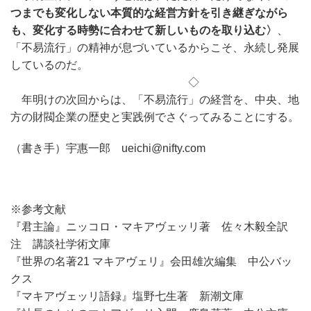
つまでも変化しない本質的な経営方針を引き継ぎながら
も、変化する時勢に合わせて新しいものを取り込む〉
、
「不易流行」の精神が息づいているからこそ、永続し発展
しているのだ。
◇
年明けの次回からは、「不易流行」の経営を、中央、地
方の財閥企業の歴史と実践例でさぐってみることにする。
（書き手）宇惠一郎 ueichi@nifty.com
※参考文献
『君主論』ニッコロ・マキアヴェッリ著 佐々木毅全訳
注 講談社学術文庫
『世界の名著21 マキアヴェリ』会田雄次編集 中公バッ
クス
『マキアヴェッリ語録』塩野七生著 新潮文庫