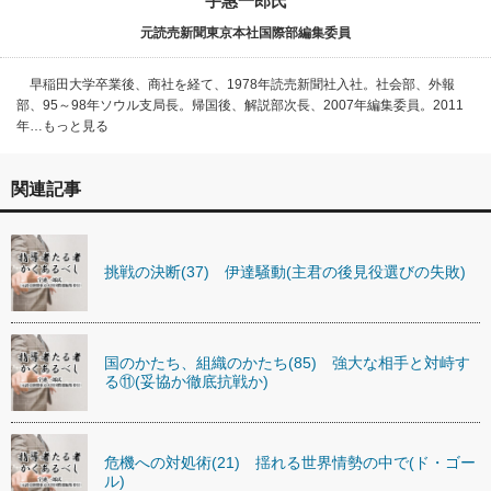
宇惠一郎氏
元読売新聞東京本社国際部編集委員
早稲田大学卒業後、商社を経て、1978年読売新聞社入社。社会部、外報
部、95～98年ソウル支局長。帰国後、解説部次長、2007年編集委員。2011
年…もっと見る
関連記事
挑戦の決断(37) 伊達騒動(主君の後見役選びの失敗)
国のかたち、組織のかたち(85) 強大な相手と対峙す
る⑪(妥協か徹底抗戦か)
危機への対処術(21) 揺れる世界情勢の中で(ド・ゴー
ル)