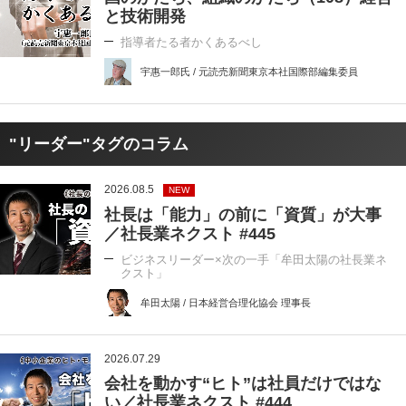
と技術開発
指導者たる者かくあるべし
宇惠一郎氏 / 元読売新聞東京本社国際部編集委員
"リーダー"タグのコラム
2026.08.5
NEW
社長は「能力」の前に「資質」が大事
／社長業ネクスト #445
ビジネスリーダー×次の一手「牟田太陽の社長業ネ
クスト」
牟田太陽 / 日本経営合理化協会 理事長
2026.07.29
会社を動かす“ヒト”は社員だけではな
い／社長業ネクスト #444