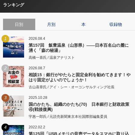
ランキング
日別
月別
本
収録物
1
2026.08.4
第157回 飯豊温泉（山形県）――日本百名山の麓に
湧く「森の秘湯」
高橋一喜氏 / 温泉アナリスト
2
2026.08.7
相談15：銀行がやたらと固定金利を勧めてきます！や
はり固定がよいのでしょうか！
古山喜章氏 / アイ・シー・オーコンサルティング社長
3
2025.10.28
国のかたち、組織のかたち(70) 日本銀行と財政政策
④(戦後復興)
宇惠一郎氏 / 元読売新聞東京本社国際部編集委員
4
2022.02.2
第125回「USBメモリの音声データをスマホに取り込