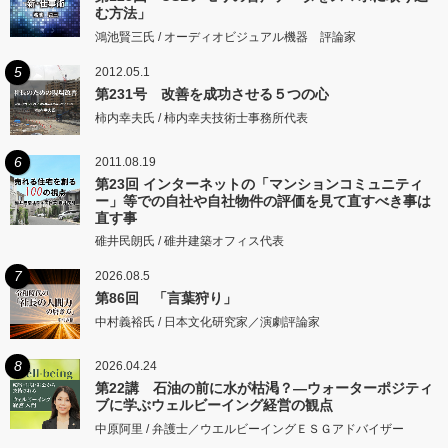
む方法」
鴻池賢三氏 / オーディオビジュアル機器 評論家
5
2012.05.1
第231号 改善を成功させる５つの心
柿内幸夫氏 / 柿内幸夫技術士事務所代表
6
2011.08.19
第23回 インターネットの「マンションコミュニティ
ー」等での自社や自社物件の評価を見て直すべき事は
直す事
碓井民朗氏 / 碓井建築オフィス代表
7
2026.08.5
第86回 「言葉狩り」
中村義裕氏 / 日本文化研究家／演劇評論家
8
2026.04.24
第22講 石油の前に水が枯渇？―ウォーターポジティ
ブに学ぶウェルビーイング経営の観点
中原阿里 / 弁護士／ウエルビーイングＥＳＧアドバイザー