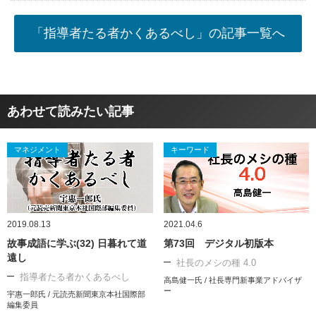
「指導者たる者かくあるべし」の記事一覧へ
あわせて読みたい記事
マネジメント
キーワード
2019.08.13
2021.04.6
故事成語に学ぶ(32) 日暮れて道
第73回 デジタル初版本
遠し
社長のメシの種 4.0
指導者たる者かくあるべし
高島健一氏 / 社長専門新事業アドバイザ
ー
宇惠一郎氏 / 元読売新聞東京本社国際部
編集委員