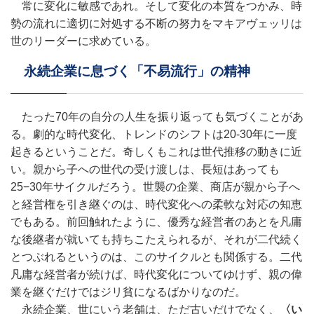
常に変化に敏感であれ。そして変化の本質をつかみ、時
勢の流れに適切に対処する不断の努力をマキアヴェッリは
世のリーダーに求めている。
永続企業に息づく「不易流行」の精神
たった70年の自分の人生を振り返っても気づくことがあ
る。劇的な時代変化、トレンドのシフトは20-30年に一度
起きるということだ。奇しくもこれは世代推移の動きに近
い。親から子への世代の受け渡しは、長短はあっても
25−30年サイクルだろう。世襲の企業、商店が親から子へ
と経営権を引き継ぐのは、時代変化への柔軟な対応の知恵
でもある。前回触れたように、優秀な経営者のあとを凡庸
な後継者が就いても持ちこたえられるが、それが二代続く
とつぶれるというのは、このサイクルとも関係する。二代
凡庸な経営者が続けば、時代変化についてゆけず、親の偉
業を継ぐだけではジリ貧になるばかりなのだ。
永続企業、世にいう老舗は、ただ古いだけでなく、
〈い