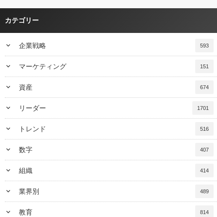
カテゴリー
keyboard_arrow_down
企業戦略
593
keyboard_arrow_down
マーケティング
151
keyboard_arrow_down
資産
674
keyboard_arrow_down
リーダー
1701
keyboard_arrow_down
トレンド
516
keyboard_arrow_down
数字
407
keyboard_arrow_down
組織
414
keyboard_arrow_down
業界別
489
keyboard_arrow_down
教育
814