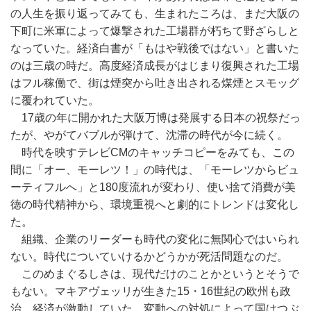
の人生を振り返ってみても、生まれたころは、まだ大阪の
下町に米軍によって爆撃された工場群が朽ちて野ざらしと
なっていた。経済白書が「もはや戦後ではない」と書いた
のは三歳の時だ。高度経済成長がはじまり復興された工場
はフル稼働で、街は煙突から吐き出される煤煙とスモッグ
に覆われていた。
17歳の年に開かれた大阪万博は発展する日本の祝祭だっ
たが、やがてバブルが弾けて、沈滞の時代が今に続く。
時代を映すテレビCMのキャッチコピーをみても、この
間に「オー、モーレツ！」の時代は、「モーレツからビュ
ーティフルへ」と180度流れが変わり、使い捨て消費が美
徳の時代精神から、環境重視へと劇的にトレンドは変化し
た。
組織、企業のリーダーも時代の変化に無関心ではいられ
ない。時代についていけるかどうかが死活問題なのだ。
このめまぐるしさは、現代だけのことかというとそうで
もない。マキアヴェッリが生きた15・16世紀の欧州も政
治、経済が激動していた。変動への対処によって国はつぶ