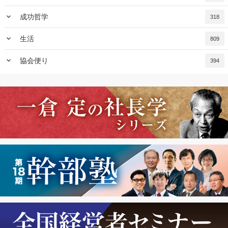
keyboard_arrow_down
成功哲学
318
keyboard_arrow_down
生活
809
keyboard_arrow_down
協会便り
394