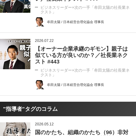
ビジネスリーダー×次の一手「牟田太陽の社長業ネ
クスト」
牟田太陽 / 日本経営合理化協会 理事長
2026.07.22
【オーナー企業承継のギモン】親子は
似ている方が良いのか？／社長業ネク
スト #443
ビジネスリーダー×次の一手「牟田太陽の社長業ネ
クスト」
牟田太陽 / 日本経営合理化協会 理事長
"指導者"タグのコラム
2026.05.12
国のかたち、組織のかたち（96）非対