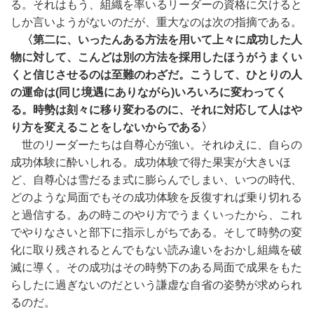
る。それはもう、組織を率いるリーダーの資格に欠けると
しか言いようがないのだが、重大なのは次の指摘である。
〈第二に、いったんある方法を用いて上々に成功した人
物に対して、こんどは別の方法を採用したほうがうまくい
くと信じさせるのは至難のわざだ。こうして、ひとりの人
の運命は(同じ境遇にありながら)いろいろに変わってく
る。時勢は刻々に移り変わるのに、それに対応して人はや
り方を変えることをしないからである〉
世のリーダーたちは自尊心が強い。それゆえに、自らの
成功体験に酔いしれる。成功体験で得た果実が大きいほ
ど、自尊心は雪だるま式に膨らんでしまい、いつの時代、
どのような局面でもその成功体験を反復すれば乗り切れる
と過信する。あの時このやり方でうまくいったから、これ
でやりなさいと部下に指示しがちである。そして時勢の変
化に取り残されるとんでもない読み違いをおかし組織を破
滅に導く。その成功はその時勢下のある局面で成果をもた
らしたに過ぎないのだという謙虚な自省の姿勢が求められ
るのだ。