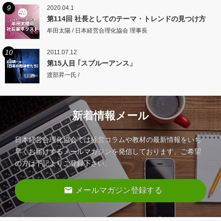
9
2020.04.1
第114回 社長としてのテーマ・トレンドの見つけ方
牟田太陽 / 日本経営合理化協会 理事長
10
2011.07.12
第15人目 ｢スプルーアンス」
渡部昇一氏 /
新着情報メール
日本経営合理化協会では経営コラムや教材の最新情報をいち
早くお届けするメールマガジンを発信しております。ご希望
の方は下記よりご登録下さい。
email
メールマガジン登録する