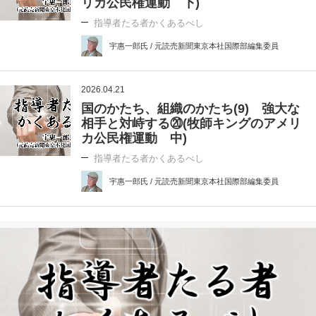
リカ公民権運動 下)
指導者たる者かくあるべし
宇惠一郎氏 / 元読売新聞東京本社国際部編集委員
2026.04.21
国のかたち、組織のかたち(9) 強大な
相手と対峙する⑳(牧師キングのアメリ
カ公民権運動 中)
指導者たる者かくあるべし
宇惠一郎氏 / 元読売新聞東京本社国際部編集委員