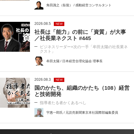
角田識之（臥龍） / 感動経営コンサルタント
2026.08.5
NEW
社長は「能力」の前に「資質」が大事
／社長業ネクスト #445
ビジネスリーダー×次の一手「牟田太陽の社長業ネ
クスト」
牟田太陽 / 日本経営合理化協会 理事長
2026.08.3
NEW
国のかたち、組織のかたち（108）経営
と技術開発
指導者たる者かくあるべし
宇惠一郎氏 / 元読売新聞東京本社国際部編集委員