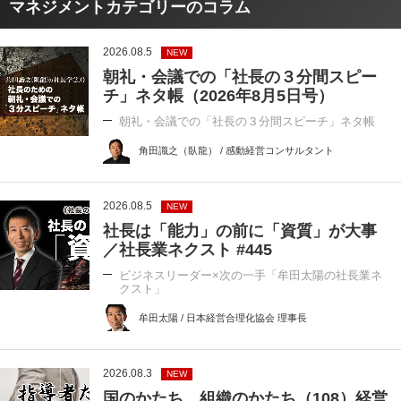
マネジメントカテゴリーのコラム
2026.08.5
NEW
朝礼・会議での「社長の３分間スピー
チ」ネタ帳（2026年8月5日号）
朝礼・会議での「社長の３分間スピーチ」ネタ帳
角田識之（臥龍） / 感動経営コンサルタント
2026.08.5
NEW
社長は「能力」の前に「資質」が大事
／社長業ネクスト #445
ビジネスリーダー×次の一手「牟田太陽の社長業ネ
クスト」
牟田太陽 / 日本経営合理化協会 理事長
2026.08.3
NEW
国のかたち、組織のかたち（108）経営