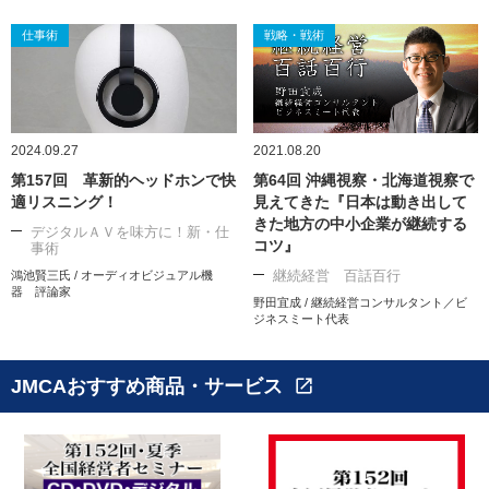
仕事術
戦略・戦術
2024.09.27
2021.08.20
第157回 革新的ヘッドホンで快
第64回 沖縄視察・北海道視察で
適リスニング！
見えてきた『日本は動き出して
きた地方の中小企業が継続する
デジタルＡＶを味方に！新・仕
コツ』
事術
継続経営 百話百行
鴻池賢三氏 / オーディオビジュアル機
器 評論家
野田宜成 / 継続経営コンサルタント／ビ
ジネスミート代表
JMCAおすすめ商品・サービス
open_in_new