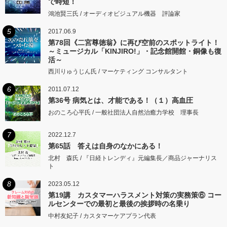
で時短！
鴻池賢三氏 / オーディオビジュアル機器 評論家
5
2017.06.9
第78回《二宮尊徳翁》に再び空前のスポットライト！
～ミュージカル「KINJIRO!」・記念館開館・銅像も復
活～
西川りゅうじん氏 / マーケティング コンサルタント
6
2011.07.12
第36号 病気とは、才能である！（１）高血圧
おのころ心平氏 / 一般社団法人自然治癒力学校 理事長
7
2022.12.7
第65話 答えは自身のなかにある！
北村 森氏 / 『日経トレンディ』元編集長／商品ジャーナリス
ト
8
2023.05.12
第19講 カスタマーハラスメント対策の実務策⑥ コー
ルセンターでの最初と最後の挨拶時の名乗り
中村友妃子 / カスタマーケアプラン代表