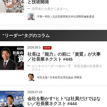
と技術開発
指導者たる者かくあるべし
宇惠一郎氏 / 元読売新聞東京本社国際部編集委員
"リーダー"タグのコラム
2026.08.5
NEW
社長は「能力」の前に「資質」が大事
／社長業ネクスト #445
ビジネスリーダー×次の一手「牟田太陽の社長業ネ
クスト」
牟田太陽 / 日本経営合理化協会 理事長
2026.07.29
会社を動かす“ヒト”は社員だけではな
い／社長業ネクスト #444