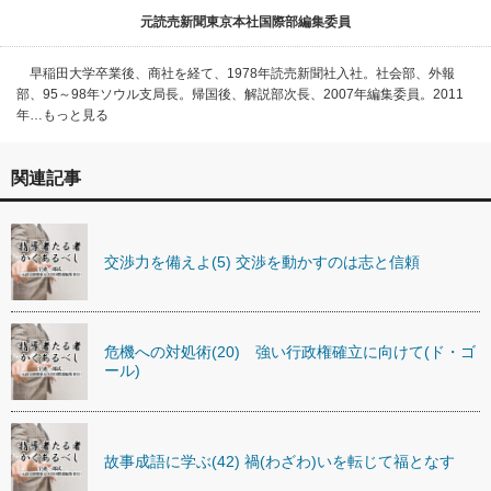
元読売新聞東京本社国際部編集委員
早稲田大学卒業後、商社を経て、1978年読売新聞社入社。社会部、外報
部、95～98年ソウル支局長。帰国後、解説部次長、2007年編集委員。2011
年…もっと見る
関連記事
交渉力を備えよ(5) 交渉を動かすのは志と信頼
危機への対処術(20) 強い行政権確立に向けて(ド・ゴ
ール)
故事成語に学ぶ(42) 禍(わざわ)いを転じて福となす