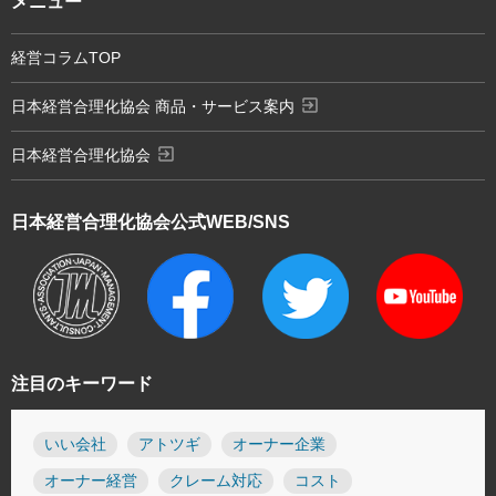
メニュー
経営コラムTOP
exit_to_app
日本経営合理化協会 商品・サービス案内
exit_to_app
日本経営合理化協会
日本経営合理化協会
公式WEB/SNS
注目のキーワード
いい会社
アトツギ
オーナー企業
オーナー経営
クレーム対応
コスト