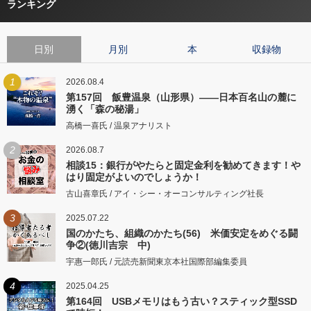
ランキング
日別
月別
本
収録物
1
2026.08.4
第157回 飯豊温泉（山形県）――日本百名山の麓に
湧く「森の秘湯」
高橋一喜氏 / 温泉アナリスト
2
2026.08.7
相談15：銀行がやたらと固定金利を勧めてきます！や
はり固定がよいのでしょうか！
古山喜章氏 / アイ・シー・オーコンサルティング社長
3
2025.07.22
国のかたち、組織のかたち(56) 米価安定をめぐる闘
争②(徳川吉宗 中)
宇惠一郎氏 / 元読売新聞東京本社国際部編集委員
4
2025.04.25
第164回 USBメモリはもう古い？スティック型SSD