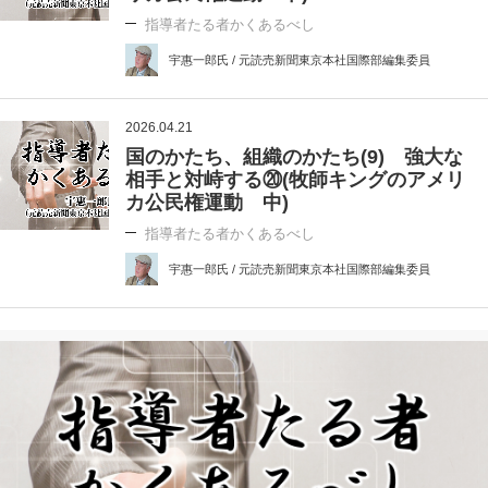
指導者たる者かくあるべし
宇惠一郎氏 / 元読売新聞東京本社国際部編集委員
2026.04.21
国のかたち、組織のかたち(9) 強大な
相手と対峙する⑳(牧師キングのアメリ
カ公民権運動 中)
指導者たる者かくあるべし
宇惠一郎氏 / 元読売新聞東京本社国際部編集委員