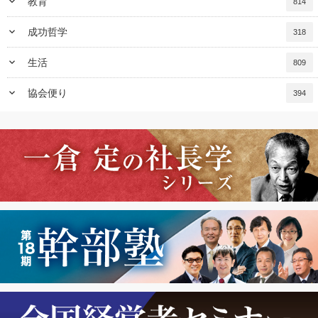
keyboard_arrow_down
教育
814
keyboard_arrow_down
成功哲学
318
keyboard_arrow_down
生活
809
keyboard_arrow_down
協会便り
394