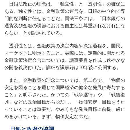
日銀法改正の理念は、「独立性」と「透明性」の確保に
ある。独立性とは、金融政策の運営を、日銀の中立的で専
門的な判断に任せることだ。同法三条には、「日本銀行の
通貨及び金融の調節における自主性は尊重されなければな
らない」と明記されている。
透明性とは、金融政策の決定内容や決定過程を、国民、
マーケットに明示すること。実際には、定期的に開かれる
金融政策決定会合については、議事要旨を作成し速やかな
公開を義務付けた。詳細な議事録は10年後に公開する。
また、金融政策の理念については、第二条で、「物価の
安定を図ることを通じて国民経済の健全な発展に寄与する
こと」と明示された。かつての「戦争遂行」や、「戦後復
興」などの政治目標から脱却し、「物価安定」目標をうた
っていることは重要だ。やみくもな発展目標に前提、歯止
めをかけている。まず、物価安定なのだ。
日銀と政府の協調