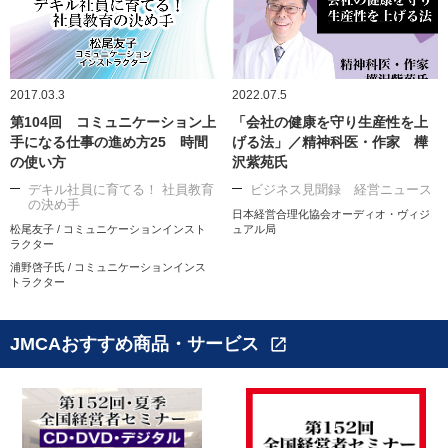
2017.03.3
2022.07.5
第104回 コミュニケーション上
「会社の健康を守り生産性を上
手になる仕事の進め方25 時間
げる法」／精神科医・作家 樺
の使い方
沢紫苑氏
デキル社員に育てる！ 社員教育
ビジネス見聞録 経営ニュース
の決め手
日本経営合理化協会オーディオ・ヴィジ
松尾友子 / コミュニケーションインスト
ュアル局
ラクター
浦野啓子氏 / コミュニケーションインス
トラクター
JMCAおすすめ商品・サービス
open_in_new