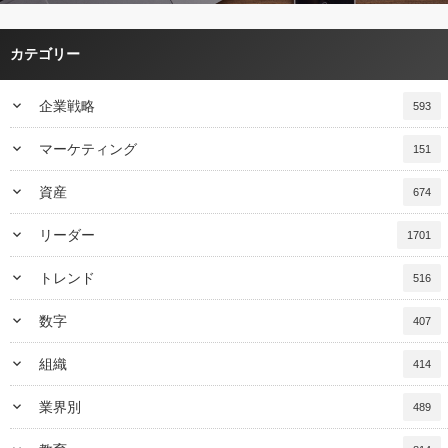
カテゴリー
keyboard_arrow_down
企業戦略
593
keyboard_arrow_down
マーケティング
151
keyboard_arrow_down
資産
674
keyboard_arrow_down
リーダー
1701
keyboard_arrow_down
トレンド
516
keyboard_arrow_down
数字
407
keyboard_arrow_down
組織
414
keyboard_arrow_down
業界別
489