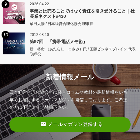
9
2026.04.22
事業とは売ることではなく責任を引き受けること｜社
長業ネクスト#430
牟田太陽 / 日本経営合理化協会 理事長
10
2012.08.10
第97回 『携帯電話メモ術』
新 将命 （あたらし まさみ）氏 / 国際ビジネスブレイン 代表
取締役
新着情報メール
日本経営合理化協会では経営コラムや教材の最新情報をいち
早くお届けするメールマガジンを発信しております。ご希望
の方は下記よりご登録下さい。
email
メールマガジン登録する