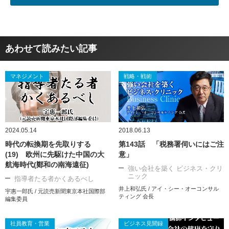
あわせて読みたい記事
マネジメント
戦略・戦術
2024.05.14
2018.06.13
時代の転換期を先取りする
第143話 「税務署伺いにはご注
(19) 欧州に先駆けた中国の大
意」
航海時代(鄭和の南海遠征)
強い会社を築く ビジネス・クリ
ニック
指導者たる者かくあるべし
井上和弘氏 / アイ・シー・オーコンサル
宇惠一郎氏 / 元読売新聞東京本社国際部
ティング 会長
編集委員
社員教育・営業
ビジネス見聞録