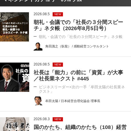
2026.08.5
NEW
朝礼・会議での「社長の３分間スピー
チ」ネタ帳（2026年8月5日号）
朝礼・会議での「社長の３分間スピーチ」ネタ帳
角田識之（臥龍） / 感動経営コンサルタント
2026.08.5
NEW
社長は「能力」の前に「資質」が大事
／社長業ネクスト #445
ビジネスリーダー×次の一手「牟田太陽の社長業ネ
クスト」
牟田太陽 / 日本経営合理化協会 理事長
2026.08.3
NEW
国のかたち、組織のかたち（108）経営