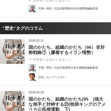
指導者たる者かくあるべし
宇惠一郎氏 / 元読売新聞東京本社国際部編集委員
"歴史"タグのコラム
2026.05.12
国のかたち、組織のかたち（96）非対
称戦略①（膠着するイラン情勢）
指導者たる者かくあるべし
宇惠一郎氏 / 元読売新聞東京本社国際部編集委員
設定しないでください
2026.04.28
国のかたち、組織のかたち(95 )強大
な相手と対峙する㉑(牧師キングのアメ
リカ公民権運動 下)