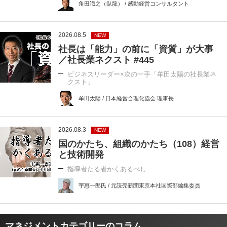
角田識之（臥龍） / 感動経営コンサルタント
2026.08.5
NEW
社長は「能力」の前に「資質」が大事
／社長業ネクスト #445
ビジネスリーダー×次の一手「牟田太陽の社長業ネ
クスト」
牟田太陽 / 日本経営合理化協会 理事長
2026.08.3
NEW
国のかたち、組織のかたち（108）経営
と技術開発
指導者たる者かくあるべし
宇惠一郎氏 / 元読売新聞東京本社国際部編集委員
マネジメントカテゴリーのコラム