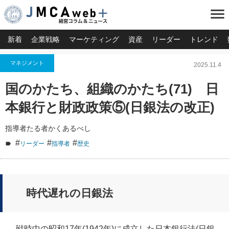
menu
新着
企業戦略
マーケティング
資産
リーダー
トレンド
マネジメント
2025.11.4
国のかたち、組織のかたち(71) 日
本銀行と財政政策⑤(日銀法の改正)
指導者たる者かくあるべし
#
#
#
リーダー
指導者
歴史
時代遅れの日銀法
戦時中の昭和17年(1942年)に成立した日本銀行法(日銀