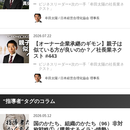
ビジネスリーダー×次の一手「牟田太陽の社長業ネ
クスト」
牟田太陽 / 日本経営合理化協会 理事長
2026.07.22
【オーナー企業承継のギモン】親子は
似ている方が良いのか？／社長業ネク
スト #443
ビジネスリーダー×次の一手「牟田太陽の社長業ネ
クスト」
牟田太陽 / 日本経営合理化協会 理事長
"指導者"タグのコラム
2026.05.12
国のかたち、組織のかたち（96）非対
称戦略①（膠着するイラン情勢）