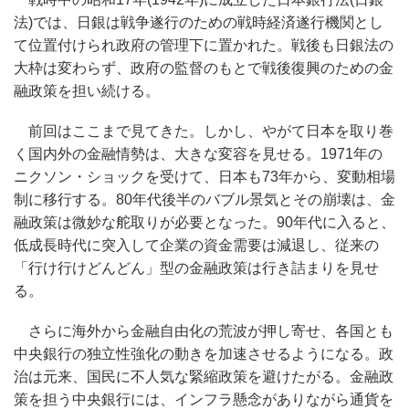
法)では、日銀は戦争遂行のための戦時経済遂行機関とし
て位置付けられ政府の管理下に置かれた。戦後も日銀法の
大枠は変わらず、政府の監督のもとで戦後復興のための金
融政策を担い続ける。
前回はここまで見てきた。しかし、やがて日本を取り巻
く国内外の金融情勢は、大きな変容を見せる。1971年の
ニクソン・ショックを受けて、日本も73年から、変動相場
制に移行する。80年代後半のバブル景気とその崩壊は、金
融政策は微妙な舵取りが必要となった。90年代に入ると、
低成長時代に突入して企業の資金需要は減退し、従来の
「行け行けどんどん」型の金融政策は行き詰まりを見せ
る。
さらに海外から金融自由化の荒波が押し寄せ、各国とも
中央銀行の独立性強化の動きを加速させるようになる。政
治は元来、国民に不人気な緊縮政策を避けたがる。金融政
策を担う中央銀行には、インフラ懸念がありながら通貨を