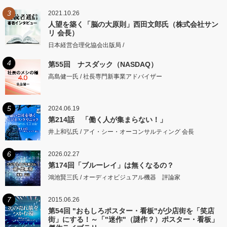
3
2021.10.26
人望を築く「脳の大原則」西田文郎氏（株式会社サン
リ 会長）
日本経営合理化協会出版局 /
4
第55回 ナスダック（NASDAQ）
高島健一氏 / 社長専門新事業アドバイザー
5
2024.06.19
第214話 「働く人が集まらない！」
井上和弘氏 / アイ・シー・オーコンサルティング 会長
6
2026.02.27
第174回「ブルーレイ」は無くなるの？
鴻池賢三氏 / オーディオビジュアル機器 評論家
7
2015.06.26
第54回 "おもしろポスター・看板"が少店街を「笑店
街」にする！～「"迷作"（謎作？）ポスター・看板」