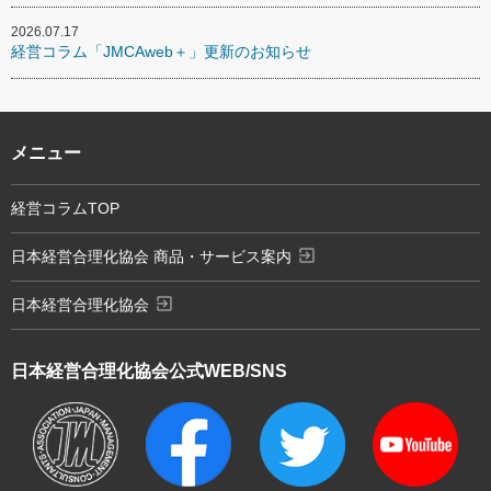
2026.07.17
経営コラム「JMCAweb＋」更新のお知らせ
メニュー
経営コラムTOP
exit_to_app
日本経営合理化協会 商品・サービス案内
exit_to_app
日本経営合理化協会
日本経営合理化協会
公式WEB/SNS