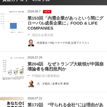
2026.08.7
NEW
第153回「内需企業があっという間にグ
ローバル成長企業に」FOOD & LIFE
COMPANIES
深読み企業分析
有賀泰夫 / H&Lリサーチ代表 証券アナリスト
2026.07.29
第204話 なぜトランプ大統領が中国崩
壊論者を痛烈批判か
中国経済の最新動向
沈 才彬氏 / 多摩大学 教授
2026.07.22
第172話 ”守られる会社”には理由があ