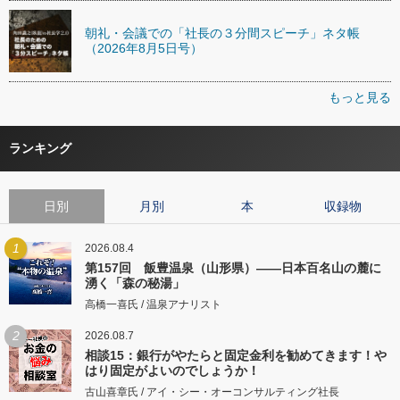
朝礼・会議での「社長の３分間スピーチ」ネタ帳
（2026年8月5日号）
もっと見る
ランキング
日別
月別
本
収録物
1
2026.08.4
第157回 飯豊温泉（山形県）――日本百名山の麓に
湧く「森の秘湯」
高橋一喜氏 / 温泉アナリスト
2
2026.08.7
相談15：銀行がやたらと固定金利を勧めてきます！や
はり固定がよいのでしょうか！
古山喜章氏 / アイ・シー・オーコンサルティング社長