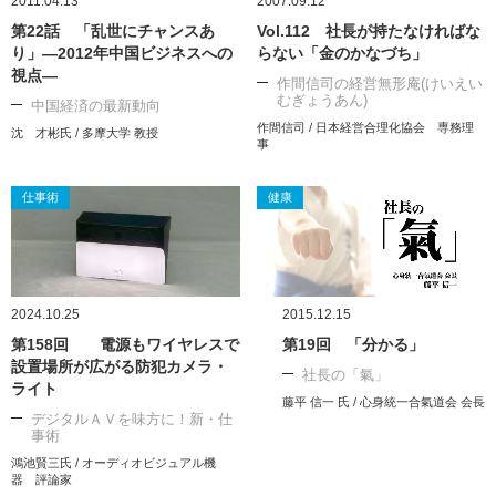
2011.04.13
2007.09.12
第22話 「乱世にチャンスあ
Vol.112 社長が持たなければな
り」―2012年中国ビジネスへの
らない「金のかなづち」
視点―
作間信司の経営無形庵(けいえい
むぎょうあん)
中国経済の最新動向
作間信司 / 日本経営合理化協会 専務理
沈 才彬氏 / 多摩大学 教授
事
仕事術
健康
2024.10.25
2015.12.15
第158回 電源もワイヤレスで
第19回 「分かる」
設置場所が広がる防犯カメラ・
社長の「氣」
ライト
藤平 信一 氏 / 心身統一合氣道会 会長
デジタルＡＶを味方に！新・仕
事術
鴻池賢三氏 / オーディオビジュアル機
器 評論家