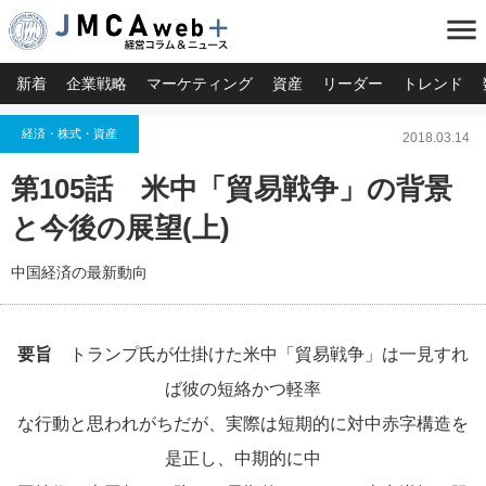
menu
新着
企業戦略
マーケティング
資産
リーダー
トレンド
経済・株式・資産
2018.03.14
第105話 米中「貿易戦争」の背景
と今後の展望(上)
中国経済の最新動向
要旨
トランプ氏が仕掛けた米中「貿易戦争」は一見すれ
ば彼の短絡かつ軽率
な行動と思われがちだが、実際は短期的に対中赤字構造を
是正し、中期的に中