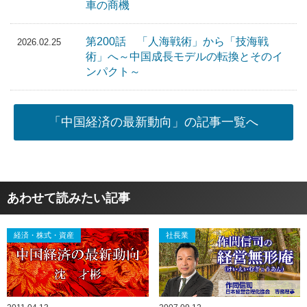
車の商機
第200話 「人海戦術」から「技海戦
2026.02.25
術」へ～中国成長モデルの転換とそのイ
ンパクト～
「中国経済の最新動向」の記事一覧へ
あわせて読みたい記事
経済・株式・資産
社長業