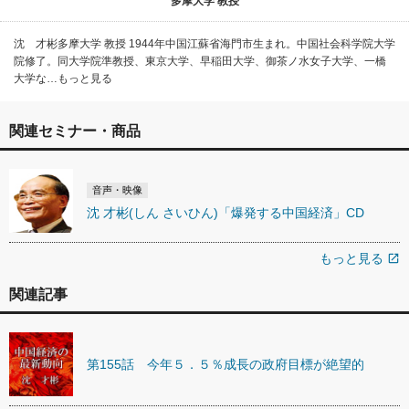
多摩大学 教授
沈 才彬多摩大学 教授 1944年中国江蘇省海門市生まれ。中国社会科学院大学
院修了。同大学院準教授、東京大学、早稲田大学、御茶ノ水女子大学、一橋
大学な…もっと見る
関連セミナー・商品
音声・映像
沈 才彬(しん さいひん)「爆発する中国経済」CD
もっと見る
open_in_new
関連記事
第155話 今年５．５％成長の政府目標が絶望的