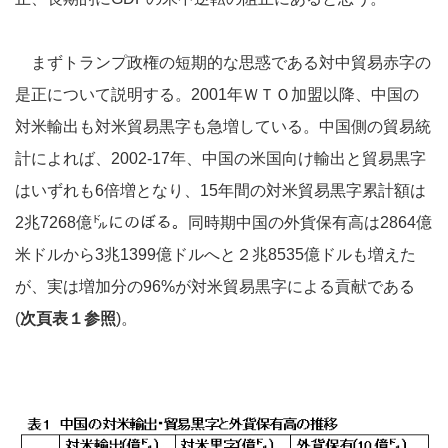
まずトランプ政権の短期的な思惑である対中貿易赤字の
是正について説明する。2001年ＷＴＯ加盟以降、中国の
対米輸出も対米貿易黒字も急増している。中国側の貿易統
計によれば、2002-17年、中国の米国向け輸出と貿易黒字
はいずれも6倍増となり、15年間の対米貿易黒字累計額は
2兆7268億㌦にのぼる。同時期中国の外貨保有高は2864億
米ドルから3兆1399億ドルへと２兆8535億ドルも増えた
が、実は増加分の96%が対米貿易黒字による貢献である
(
次頁表１参照
)。