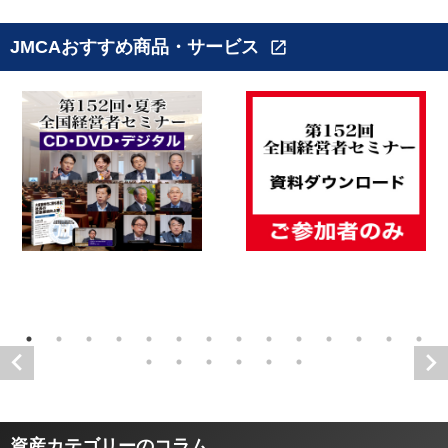
JMCAおすすめ商品・サービス
open_in_new
資産カテゴリーのコラム