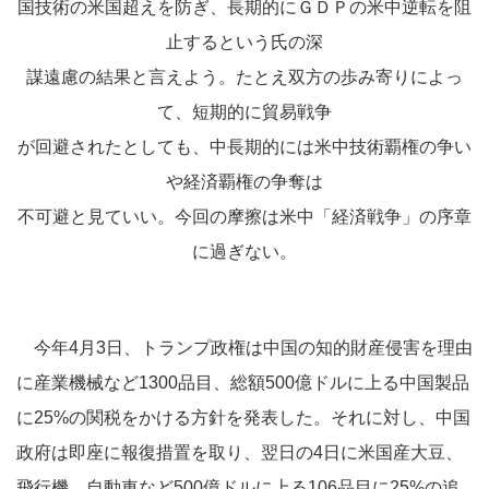
国技術の米国超えを防ぎ、長期的にＧＤＰの米中逆転を阻
止するという氏の深
謀遠慮の結果と言えよう。たとえ双方の歩み寄りによっ
て、短期的に貿易戦争
が回避されたとしても、中長期的には米中技術覇権の争い
や経済覇権の争奪は
不可避と見ていい。今回の摩擦は米中「経済戦争」の序章
に過ぎない。
今年4月3日、トランプ政権は中国の知的財産侵害を理由
に産業機械など1300品目、総額500億ドルに上る中国製品
に25%の関税をかける方針を発表した。それに対し、中国
政府は即座に報復措置を取り、翌日の4日に米国産大豆、
飛行機、自動車など500億ドルに上る106品目に25%の追