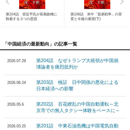
第104話 習近平氏が長期政権に
第106話 米中「貿易戦争」の背
執着する３つの思惑
景と今後の展望(下)
「中国経済の最新動向」の記事一覧
第204話 なぜトランプ大統領が中国崩
2026.07.29
壊論者を痛烈批判か
第203話 検証 日中関係の悪化による
2026.06.24
日本経済への影響
第202話 百花繚乱の中国自動運転～北
2026.05.6
京市での無人タクシー体験をベースに～
第201話 中東石油危機は中国電気自動
2026.03.25