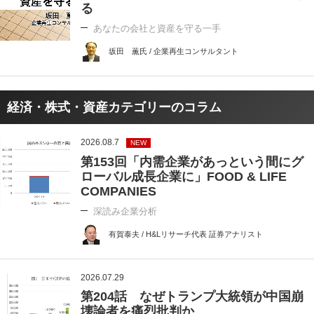
る
あなたの会社と資産を守る一手
坂田 薫氏 / 企業再生コンサルタント
経済・株式・資産カテゴリーのコラム
2026.08.7
NEW
第153回「内需企業があっという間にグ
ローバル成長企業に」FOOD & LIFE
COMPANIES
深読み企業分析
有賀泰夫 / H&Lリサーチ代表 証券アナリスト
2026.07.29
第204話 なぜトランプ大統領が中国崩
壊論者を痛烈批判か