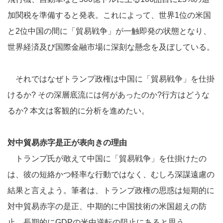
加関税を準備すると発表。これによって、世界1位の米国
と2位中国の間に「貿易戦争」が一触即発の状態となり、
世界経済及び国際金融市場に深刻な懸念を及ぼしている。
それではなぜトランプ政権は中国に「貿易戦争」を仕掛
けるか? その深層底流には何があったのか?行方はどうな
るか? 本文は客観的に分析を進めたい。
対中貿易赤字是正が表向きの理由
トランプ氏が敢えて中国に「貿易戦争」を仕掛けたの
は、彼の短絡かつ軽率な行動ではなく、むしろ深謀遠慮の
結果と言えよう。筆者は、トランプ政権の思惑は短期的に
対中貿易赤字の是正、中期的に中国技術の米国超えの防
止、長期的にGDPの米中逆転の阻止にあると思う。