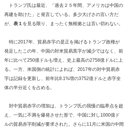
トランプ氏は最近、「過去２５年間、アメリカは中国の
再建を助けた」と発言している。多少大げさの言い方だ
が、
表１
を見る限り、まったく無根拠とは言い切れない。
特に2017年、貿易赤字の是正を掲げるトランプ政権が
発足したこの年、中国の対米貿易黒字が減少ではなく、前
年に比べて250億ドルも増え、史上最高の2758億ドルに上
る。一方、米国側の統計によれば、2017年の対中貿易赤
字は記録を更新し、前年比8.1%増の3752億ドルと赤字全
体の半分近くを占める。
対中貿易赤字の増加は、トランプ氏の我慢の臨界点を超
え、一気に不満を爆発させた形で、中国に対し1000億ド
ルの貿易赤字削減が要求された。さらに11月に米国の中間