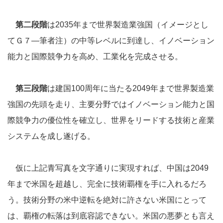
第二段階
は2035年まで世界製造業強国（イメージとし
てＧ７―筆者注）の中等レベルに到達し、イノベーション
能力と国際競争力を高め、工業化を完成させる。
第三段階
は建国100周年に当たる2049年まで世界製造業
強国の先頭を走り、主要分野ではイノベーション能力と国
際競争力の優位性を確立し、世界をリードする技術と産業
システムを成し遂げる。
仮に上記青写真を文字通りに実現すれば、中国は2049
年まで米国を超越し、完全に技術覇権を手に入れるだろ
う。技術分野の米中逆転を絶対に許さない米国にとって
は、覇権の転落は到底容認できない。米国の悪夢とも言え