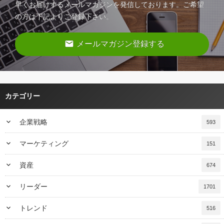
早くお届けするメールマガジンを発信しております。ご希望
の方は下記よりご登録下さい。
email
メールマガジン登録する
カテゴリー
keyboard_arrow_down
企業戦略
593
keyboard_arrow_down
マーケティング
151
keyboard_arrow_down
資産
674
keyboard_arrow_down
リーダー
1701
keyboard_arrow_down
トレンド
516