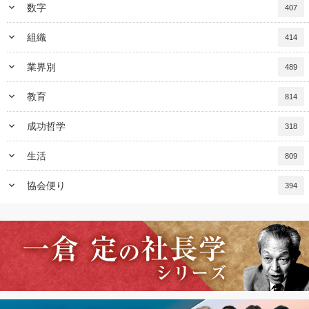
keyboard_arrow_down
数字
407
keyboard_arrow_down
組織
414
keyboard_arrow_down
業界別
489
keyboard_arrow_down
教育
814
keyboard_arrow_down
成功哲学
318
keyboard_arrow_down
生活
809
keyboard_arrow_down
協会便り
394