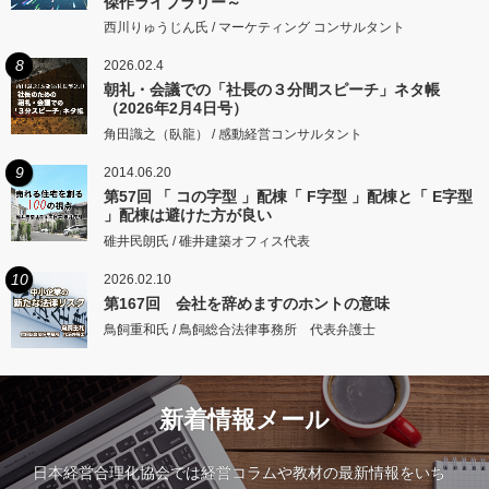
傑作ライブラリー～
西川りゅうじん氏 / マーケティング コンサルタント
8
2026.02.4
朝礼・会議での「社長の３分間スピーチ」ネタ帳
（2026年2月4日号）
角田識之（臥龍） / 感動経営コンサルタント
9
2014.06.20
第57回 「 コの字型 」配棟「 F字型 」配棟と「 E字型
」配棟は避けた方が良い
碓井民朗氏 / 碓井建築オフィス代表
10
2026.02.10
第167回 会社を辞めますのホントの意味
鳥飼重和氏 / 鳥飼総合法律事務所 代表弁護士
新着情報メール
日本経営合理化協会では経営コラムや教材の最新情報をいち