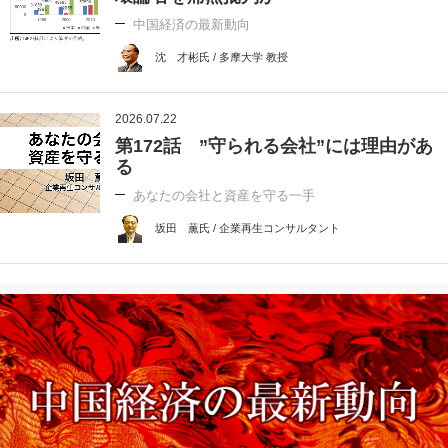
中国経済の最新動向
沈 才彬氏 / 多摩大学 教授
2026.07.22
第172話 ”守られる会社”には理由があ
る
あなたの会社と資産を守る一手
坂田 薫氏 / 企業再生コンサルタント