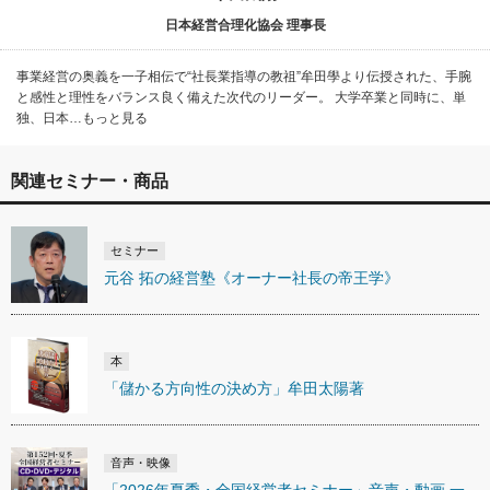
日本経営合理化協会 理事長
事業経営の奥義を一子相伝で“社長業指導の教祖”牟田學より伝授された、手腕
と感性と理性をバランス良く備えた次代のリーダー。 大学卒業と同時に、単
独、日本…もっと見る
関連セミナー・商品
セミナー
元谷 拓の経営塾《オーナー社長の帝王学》
本
「儲かる方向性の決め方」牟田太陽著
音声・映像
「2026年夏季・全国経営者セミナー」音声・動画 一