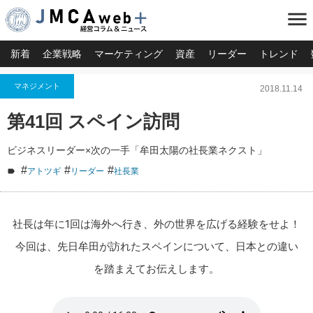
menu
新着
企業戦略
マーケティング
資産
リーダー
トレンド
マネジメント
2018.11.14
第41回 スペイン訪問
ビジネスリーダー×次の一手「牟田太陽の社長業ネクスト」
#
#
#
アトツギ
リーダー
社長業
社長は年に1回は海外へ行き、外の世界を広げる経験をせよ！
今回は、先日牟田が訪れたスペインについて、日本との違い
を踏まえてお伝えします。