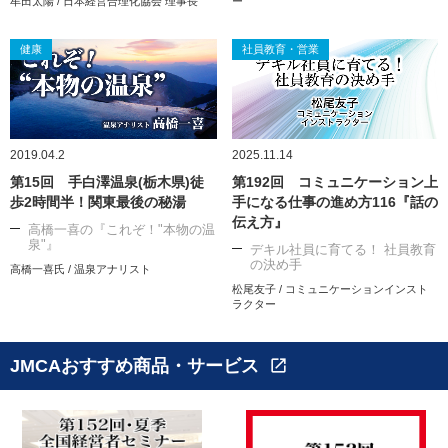
牟田太陽 / 日本経営合理化協会 理事長
ー
健康
社員教育・営業
2019.04.2
2025.11.14
第15回 手白澤温泉(栃木県)徒
第192回 コミュニケーション上
歩2時間半！関東最後の秘湯
手になる仕事の進め方116『話の
伝え方』
高橋一喜の『これぞ！"本物の温
泉"』
デキル社員に育てる！ 社員教育
の決め手
高橋一喜氏 / 温泉アナリスト
松尾友子 / コミュニケーションインスト
ラクター
JMCAおすすめ商品・サービス
open_in_new