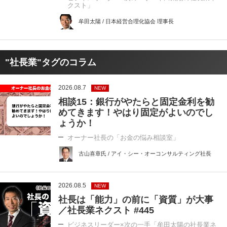
クスト」
牟田太陽 / 日本経営合理化協会 理事長
"社長業"タグのコラム
2026.08.7
NEW
相談15：銀行がやたらと固定金利を勧
めてきます！やはり固定がよいのでし
ょうか！
オーナー社長の「お金の悩み相談室」
古山喜章氏 / アイ・シー・オーコンサルティング社長
2026.08.5
NEW
社長は「能力」の前に「資質」が大事
／社長業ネクスト #445
ビジネスリーダー×次の一手「牟田太陽の社長業ネ