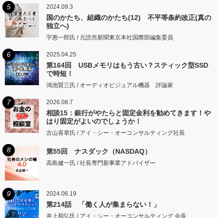
5
2024.09.3
国のかたち、組織のかたち(12) 不平等条約改正(真の
独立へ)
宇惠一郎氏 / 元読売新聞東京本社国際部編集委員
6
2025.04.25
第164回 USBメモリはもう古い？スティック型SSD
で時短！
鴻池賢三氏 / オーディオビジュアル機器 評論家
7
2026.08.7
相談15：銀行がやたらと固定金利を勧めてきます！や
はり固定がよいのでしょうか！
古山喜章氏 / アイ・シー・オーコンサルティング社長
8
第55回 ナスダック（NASDAQ）
高島健一氏 / 社長専門新事業アドバイザー
9
2024.06.19
第214話 「働く人が集まらない！」
井上和弘氏 / アイ・シー・オーコンサルティング 会長