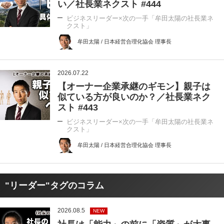
い／社長業ネクスト #444
ビジネスリーダー×次の一手「牟田太陽の社長業ネ
クスト」
牟田太陽 / 日本経営合理化協会 理事長
2026.07.22
【オーナー企業承継のギモン】親子は
似ている方が良いのか？／社長業ネク
スト #443
ビジネスリーダー×次の一手「牟田太陽の社長業ネ
クスト」
牟田太陽 / 日本経営合理化協会 理事長
"リーダー"タグのコラム
2026.08.5
NEW