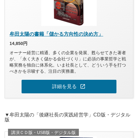
牟田太陽の書籍「儲かる方向性の決め方」
14,850円
オーナー経営に精通、多くの企業を発展、甦らせてきた著者
が、「永く大きく儲かる会社づくり」に必須の事業哲学と戦
略実務を独自に体系化。いま社長として、どういう手を打つ
べきかを示唆する、注目の実務書。
open_in_new
詳細を見る
▼牟田太陽の「後継社長の実践経営学」CD版・デジタル
版
講演ＣＤ版・USB版・デジタル版