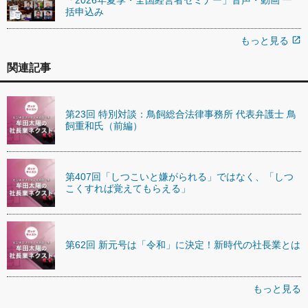
括申込み
もっと見る
open_in_new
関連記事
第23回 特別対談：鳥飼総合法律事務所 代表弁護士 鳥
飼重和氏（前編）
第407回「しつこいと嫌がられる」ではなく、「しつ
こくすれば覚えてもらえる」
第62回 新元号は「令和」に決定！新時代の社長業とは
もっと見る