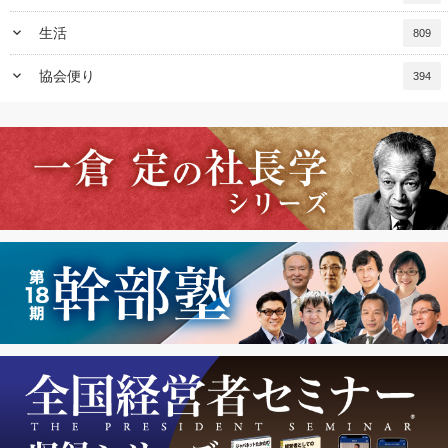
keyboard_arrow_down
生活
809
keyboard_arrow_down
協会便り
394