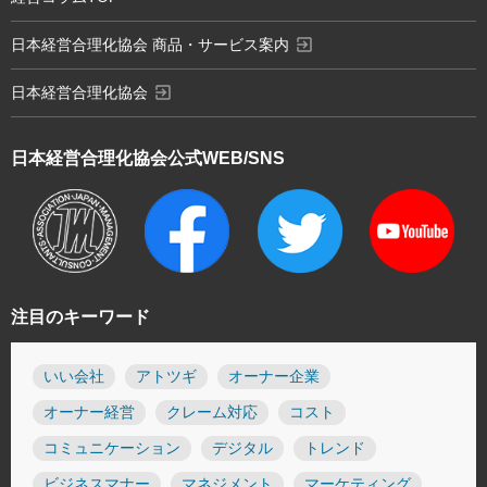
exit_to_app
日本経営合理化協会 商品・サービス案内
exit_to_app
日本経営合理化協会
日本経営合理化協会
公式WEB/SNS
注目のキーワード
いい会社
アトツギ
オーナー企業
オーナー経営
クレーム対応
コスト
コミュニケーション
デジタル
トレンド
ビジネスマナー
マネジメント
マーケティング