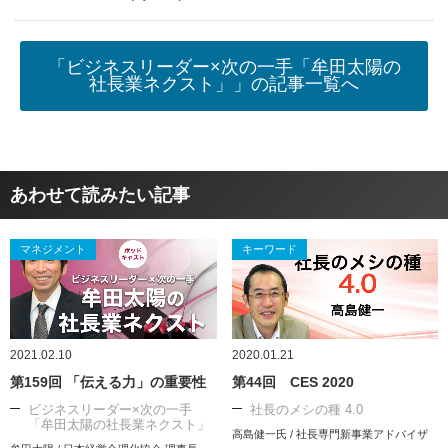
「ビジネスリーダー×次の一手「牟田太陽の
社長業ネクスト」」の記事一覧へ
あわせて読みたい記事
マネジメント
キーワード
2021.02.10
2020.01.21
第159回 「伝える力」の重要性
第44回 CES 2020
ビジネスリーダー×次の一手
社長のメシの種 4.0
「牟田太陽の社長業ネクスト」
高島健一氏 / 社長専門新事業アドバイザ