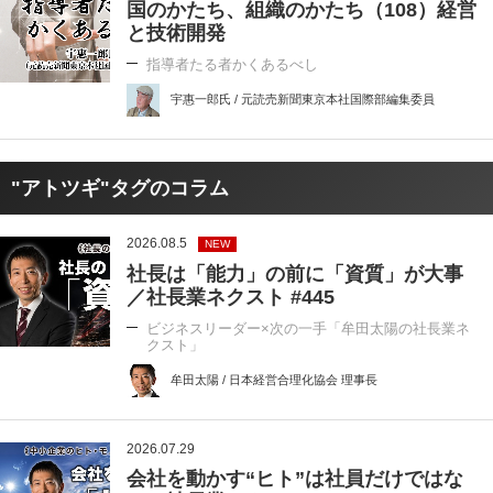
国のかたち、組織のかたち（108）経営
と技術開発
指導者たる者かくあるべし
宇惠一郎氏 / 元読売新聞東京本社国際部編集委員
"アトツギ"タグのコラム
2026.08.5
NEW
社長は「能力」の前に「資質」が大事
／社長業ネクスト #445
ビジネスリーダー×次の一手「牟田太陽の社長業ネ
クスト」
牟田太陽 / 日本経営合理化協会 理事長
2026.07.29
会社を動かす“ヒト”は社員だけではな