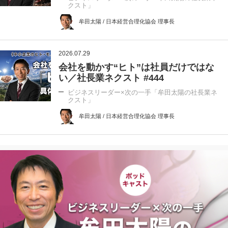
クスト」
牟田太陽 / 日本経営合理化協会 理事長
2026.07.29
会社を動かす“ヒト”は社員だけではな
い／社長業ネクスト #444
ビジネスリーダー×次の一手「牟田太陽の社長業ネ
クスト」
牟田太陽 / 日本経営合理化協会 理事長