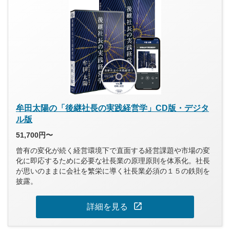
牟田太陽の「後継社長の実践経営学」CD版・デジタ
ル版
51,700円〜
曾有の変化が続く経営環境下で直面する経営課題や市場の変
化に即応するために必要な社長業の原理原則を体系化。社長
が思いのままに会社を繁栄に導く社長業必須の１５の鉄則を
披露。
open_in_new
詳細を見る