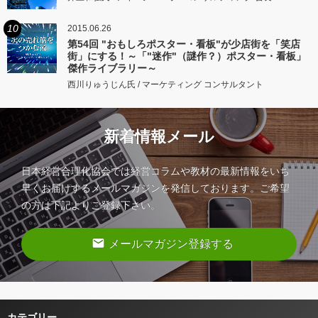
10
2015.06.26
第54回 "おもしろポスター・看板"が少店街を「笑店
街」にする！～「"迷作"（謎作？）ポスター・看板」
傑作ライブラリー～
西川りゅうじん氏 / マーケティング コンサルタント
新着情報メール
日本経営合理化協会では経営コラムや教材の最新情報をいち
早くお届けするメールマガジンを発信しております。ご希望
の方は下記よりご登録下さい。
email
メールマガジン登録する
カテゴリー