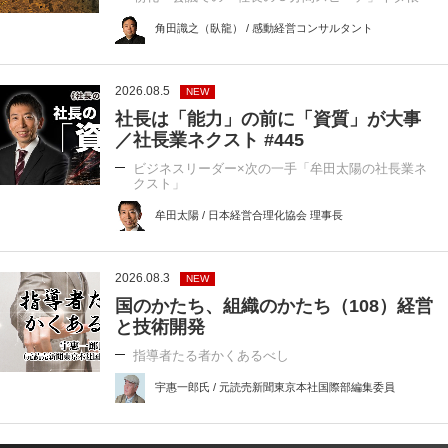
角田識之（臥龍） / 感動経営コンサルタント
2026.08.5
NEW
社長は「能力」の前に「資質」が大事
／社長業ネクスト #445
ビジネスリーダー×次の一手「牟田太陽の社長業ネ
クスト」
牟田太陽 / 日本経営合理化協会 理事長
2026.08.3
NEW
国のかたち、組織のかたち（108）経営
と技術開発
指導者たる者かくあるべし
宇惠一郎氏 / 元読売新聞東京本社国際部編集委員