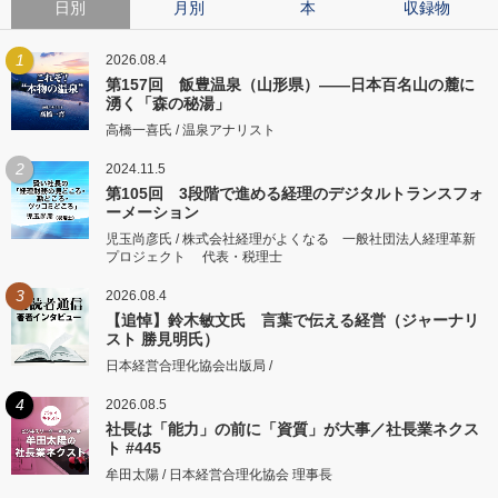
日別
月別
本
収録物
1
2026.08.4
第157回 飯豊温泉（山形県）――日本百名山の麓に
湧く「森の秘湯」
高橋一喜氏 / 温泉アナリスト
2
2024.11.5
第105回 3段階で進める経理のデジタルトランスフォ
ーメーション
児玉尚彦氏 / 株式会社経理がよくなる 一般社団法人経理革新
プロジェクト 代表・税理士
3
2026.08.4
【追悼】鈴木敏文氏 言葉で伝える経営（ジャーナリ
スト 勝見明氏）
日本経営合理化協会出版局 /
4
2026.08.5
社長は「能力」の前に「資質」が大事／社長業ネクス
ト #445
牟田太陽 / 日本経営合理化協会 理事長