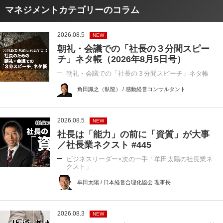
マネジメントカテゴリーのコラム
2026.08.5
NEW
朝礼・会議での「社長の３分間スピー
チ」ネタ帳（2026年8月5日号）
朝礼・会議での「社長の３分間スピーチ」ネタ帳
角田識之（臥龍） / 感動経営コンサルタント
2026.08.5
NEW
社長は「能力」の前に「資質」が大事
／社長業ネクスト #445
ビジネスリーダー×次の一手「牟田太陽の社長業ネ
クスト」
牟田太陽 / 日本経営合理化協会 理事長
2026.08.3
NEW