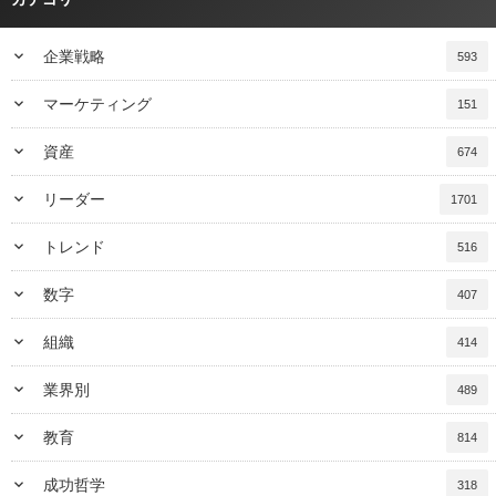
keyboard_arrow_down
企業戦略
593
keyboard_arrow_down
マーケティング
151
keyboard_arrow_down
資産
674
keyboard_arrow_down
リーダー
1701
keyboard_arrow_down
トレンド
516
keyboard_arrow_down
数字
407
keyboard_arrow_down
組織
414
keyboard_arrow_down
業界別
489
keyboard_arrow_down
教育
814
keyboard_arrow_down
成功哲学
318