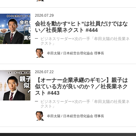
2026.07.29
会社を動かす“ヒト”は社員だけではな
い／社長業ネクスト #444
ビジネスリーダー×次の一手「牟田太陽の社長業ネ
クスト」
牟田太陽 / 日本経営合理化協会 理事長
2026.07.22
【オーナー企業承継のギモン】親子は
似ている方が良いのか？／社長業ネク
スト #443
ビジネスリーダー×次の一手「牟田太陽の社長業ネ
クスト」
牟田太陽 / 日本経営合理化協会 理事長