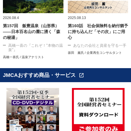
2026.08.4
2025.08.13
第157回 飯豊温泉（山形県）
第160話 社会保険料を納付猶予
――日本百名山の麓に湧く「森
に持ち込んだ「その次」にご用
の秘湯」
心
高橋一喜の『これぞ！"本物の温
あなたの会社と資産を守る一手
泉"』
坂田 薫氏 / 企業再生コンサルタント
高橋一喜氏 / 温泉アナリスト
JMCAおすすめ商品・サービス
open_in_new