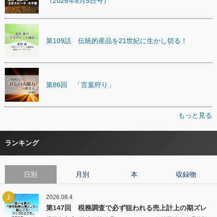
（2026年8月5日号）
第109話 伝統的産品を21世紀に生かし切る！
第86回 「言葉狩り」
もっと見る
ランキング
日別
月別
本
収録物
1
2026.08.4
第147回 税務調査で必ず狙われる売上計上の期ズレ