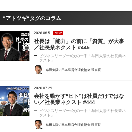
"アトツギ"タグのコラム
2026.08.5
NEW
社長は「能力」の前に「資質」が大事
／社長業ネクスト #445
ビジネスリーダー×次の一手「牟田太陽の社長業ネ
クスト」
牟田太陽 / 日本経営合理化協会 理事長
2026.07.29
会社を動かす“ヒト”は社員だけではな
い／社長業ネクスト #444
ビジネスリーダー×次の一手「牟田太陽の社長業ネ
クスト」
牟田太陽 / 日本経営合理化協会 理事長