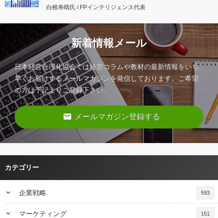
白根寿晴氏 / FPインテリジェンス代表
新着情報メール
日本経営合理化協会では経営コラムや教材の最新情報をいち
早くお届けするメールマガジンを発信しております。ご希望
の方は下記よりご登録下さい。
email
メールマガジン登録する
カテゴリー
keyboard_arrow_down
企業戦略
593
keyboard_arrow_down
マーケティング
151