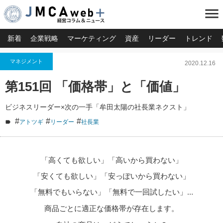
menu
新着
企業戦略
マーケティング
資産
リーダー
トレンド
マネジメント
2020.12.16
第151回 「価格帯」と「価値」
ビジネスリーダー×次の一手「牟田太陽の社長業ネクスト」
#
#
#
アトツギ
リーダー
社長業
「高くても欲しい」「高いから買わない」
「安くても欲しい」「安っぽいから買わない」
「無料でもいらない」「無料で一回試したい」…
商品ごとに適正な価格帯が存在します。