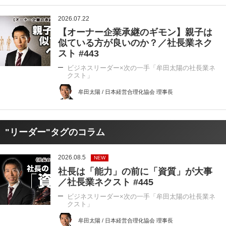
2026.07.22
【オーナー企業承継のギモン】親子は
似ている方が良いのか？／社長業ネク
スト #443
ビジネスリーダー×次の一手「牟田太陽の社長業ネ
クスト」
牟田太陽 / 日本経営合理化協会 理事長
"リーダー"タグのコラム
2026.08.5
NEW
社長は「能力」の前に「資質」が大事
／社長業ネクスト #445
ビジネスリーダー×次の一手「牟田太陽の社長業ネ
クスト」
牟田太陽 / 日本経営合理化協会 理事長