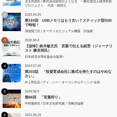
児玉尚彦氏 / 株式会社経理がよくなる 一般社団法人経理革新
プロジェクト 代表・税理士
2
2025.04.25
第164回 USBメモリはもう古い？スティック型SSD
で時短！
鴻池賢三氏 / オーディオビジュアル機器 評論家
3
2026.08.4
【追悼】鈴木敏文氏 言葉で伝える経営（ジャーナリ
スト 勝見明氏）
日本経営合理化協会出版局 /
4
2023.07.26
第203話 「投資育成会社に株式を持たすのはやめな
さい」
井上和弘氏 / アイ・シー・オーコンサルティング 会長
5
2026.08.5
第86回 「言葉狩り」
中村義裕氏 / 日本文化研究家／演劇評論家
6
2021.06.29