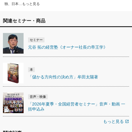
独、日本…もっと見る
関連セミナー・商品
セミナー
元谷 拓の経営塾《オーナー社長の帝王学》
本
「儲かる方向性の決め方」牟田太陽著
音声・映像
「2026年夏季・全国経営者セミナー」音声・動画 一
括申込み
もっと見る
open_in_new