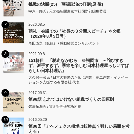
挑戦の決断(25) 藩閥政治の打倒(原 敬)
宇惠一郎氏 / 元読売新聞東京本社国際部編集委員
7
2026.08.5
朝礼・会議での「社長の３分間スピーチ」ネタ帳
（2026年8月5日号）
角田識之（臥龍） / 感動経営コンサルタント
8
2021.09.8
151軒目 「馳走なかむら ＠福岡市 ～詫びすぎ
ず、派手すぎず。季節を楽しむ日本料理屋らしいすば
らしい日本料理店」
大久保一彦氏 / 日本の将来のために創業・第二創業・イノベー
ションを支援する有限会社 代表
9
2017.05.31
第96話 忘れてはいけない組織づくりの四原則
弥富拓海氏 / 賃金管理研究所所長
10
2016.05.20
第86回「アベノミクス相場は転換点？難しい局面を考
える」