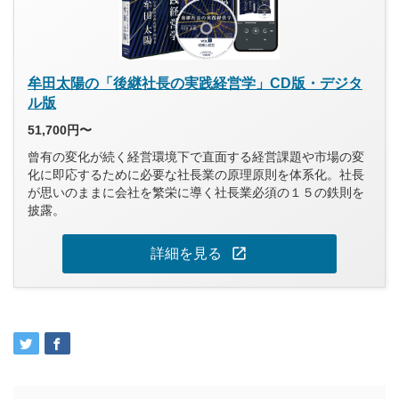
牟田太陽の「後継社長の実践経営学」CD版・デジタ
ル版
51,700円〜
曾有の変化が続く経営環境下で直面する経営課題や市場の変
化に即応するために必要な社長業の原理原則を体系化。社長
が思いのままに会社を繁栄に導く社長業必須の１５の鉄則を
披露。
open_in_new
詳細を見る