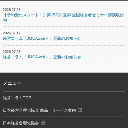
2026.07.28
【予約受付スタート！】第152回 夏季 全国経営者セミナー講演収録
物
2026.07.17
経営コラム「JMCAweb＋」更新のお知らせ
2026.07.03
経営コラム「JMCAweb＋」更新のお知らせ
メニュー
経営コラムTOP
exit_to_app
日本経営合理化協会 商品・サービス案内
exit_to_app
日本経営合理化協会