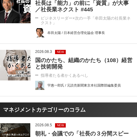
社長は「能力」の前に「資質」が大事
／社長業ネクスト #445
ビジネスリーダー×次の一手「牟田太陽の社長業ネ
クスト」
牟田太陽 / 日本経営合理化協会 理事長
2026.08.3
NEW
国のかたち、組織のかたち（108）経営
と技術開発
指導者たる者かくあるべし
宇惠一郎氏 / 元読売新聞東京本社国際部編集委員
マネジメントカテゴリーのコラム
2026.08.5
NEW
朝礼・会議での「社長の３分間スピー