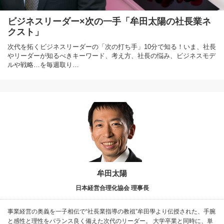
ビジネスリーダー×次の一手「牟田太陽の社長業ネ
クスト」
次代を拓くビジネスリーダーの「次の打ち手」10分で知る！いま、社長
やリーダーが知るべきキーワード、考え方、社長の悩み、ビジネスモデ
ルや戦略…を毎週取り…
牟田太陽
日本経営合理化協会 理事長
事業経営の奥義を一子相伝で“社長業指導の教祖”牟田學より伝授された、手腕
と感性と理性をバランス良く備えた次代のリーダー。 大学卒業と同時に、単