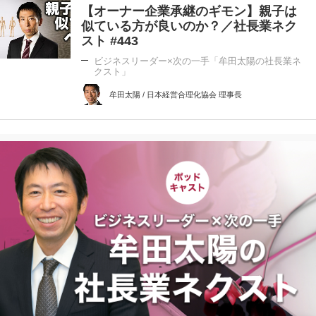
【オーナー企業承継のギモン】親子は
似ている方が良いのか？／社長業ネク
スト #443
ビジネスリーダー×次の一手「牟田太陽の社長業ネ
クスト」
牟田太陽 / 日本経営合理化協会 理事長