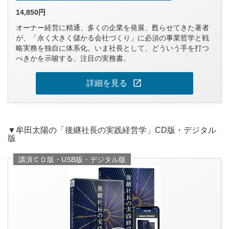
14,850円
オーナー経営に精通、多くの企業を発展、甦らせてきた著者
が、「永く大きく儲かる会社づくり」に必須の事業哲学と戦
略実務を独自に体系化。いま社長として、どういう手を打つ
べきかを示唆する、注目の実務書。
open_in_new
詳細を見る
▼牟田太陽の「後継社長の実践経営学」CD版・デジタル
版
講演ＣＤ版・USB版・デジタル版