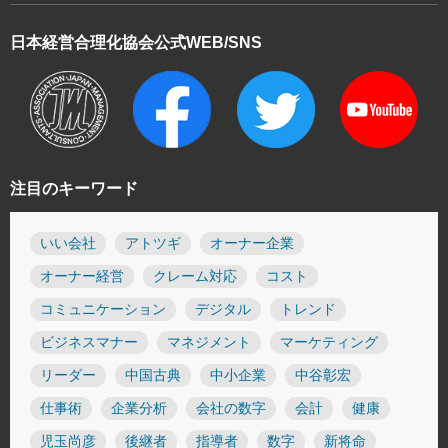
日本経営合理化協会
公式WEB/SNS
注目のキーワード
いい会社
アトツギ
オーナー企業
オーナー経営
クレーム対応
コスト
コミュニケーション
デジタル
トレンド
ビジネスマナー
マネジメント
マーケティング
リーダー
中国古典
中小企業
中谷彰宏
仕事術
企業分析
会社の数字
会計
健康
児玉尚彦
後継者
指導者
数字
新将命