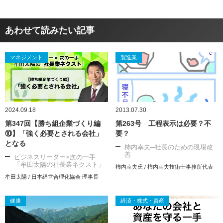
あわせて読みたい記事
マネジメント
製造業
2024.09.18
2013.07.30
第347回【勝ち組企業づくり編
第263号 工程表示は必要？不
⑩】「強く必要とされる会社」
要？
となる
柿内幸夫─社長のための現場改
善
ビジネスリーダー×次の一手
「牟田太陽の社長業ネクスト」
柿内幸夫氏 / 柿内幸夫技術士事務所代表
牟田太陽 / 日本経営合理化協会 理事長
健康
経済・株式・資産