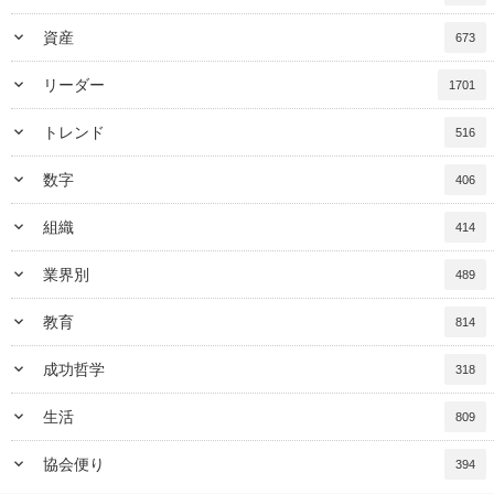
keyboard_arrow_down
資産
673
keyboard_arrow_down
リーダー
1701
keyboard_arrow_down
トレンド
516
keyboard_arrow_down
数字
406
keyboard_arrow_down
組織
414
keyboard_arrow_down
業界別
489
keyboard_arrow_down
教育
814
keyboard_arrow_down
成功哲学
318
keyboard_arrow_down
生活
809
keyboard_arrow_down
協会便り
394