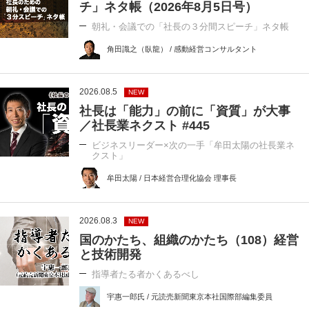
チ」ネタ帳（2026年8月5日号）
朝礼・会議での「社長の３分間スピーチ」ネタ帳
角田識之（臥龍） / 感動経営コンサルタント
2026.08.5
NEW
社長は「能力」の前に「資質」が大事
／社長業ネクスト #445
ビジネスリーダー×次の一手「牟田太陽の社長業ネ
クスト」
牟田太陽 / 日本経営合理化協会 理事長
2026.08.3
NEW
国のかたち、組織のかたち（108）経営
と技術開発
指導者たる者かくあるべし
宇惠一郎氏 / 元読売新聞東京本社国際部編集委員