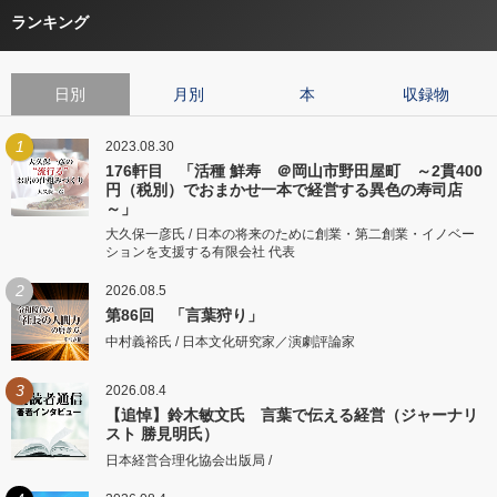
ランキング
日別
月別
本
収録物
1
2023.08.30
176軒目 「活種 鮮寿 ＠岡山市野田屋町 ～2貫400
円（税別）でおまかせ一本で経営する異色の寿司店
～」
大久保一彦氏 / 日本の将来のために創業・第二創業・イノベー
ションを支援する有限会社 代表
2
2026.08.5
第86回 「言葉狩り」
中村義裕氏 / 日本文化研究家／演劇評論家
3
2026.08.4
【追悼】鈴木敏文氏 言葉で伝える経営（ジャーナリ
スト 勝見明氏）
日本経営合理化協会出版局 /