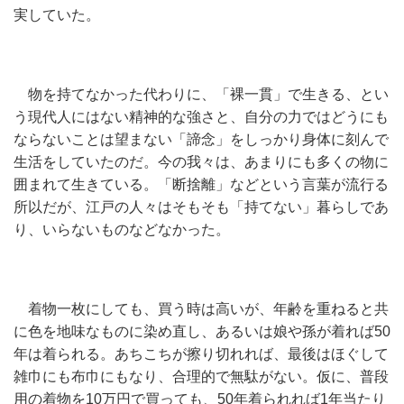
実していた。
物を持てなかった代わりに、「裸一貫」で生きる、とい
う現代人にはない精神的な強さと、自分の力ではどうにも
ならないことは望まない「諦念」をしっかり身体に刻んで
生活をしていたのだ。今の我々は、あまりにも多くの物に
囲まれて生きている。「断捨離」などという言葉が流行る
所以だが、江戸の人々はそもそも「持てない」暮らしであ
り、いらないものなどなかった。
着物一枚にしても、買う時は高いが、年齢を重ねると共
に色を地味なものに染め直し、あるいは娘や孫が着れば50
年は着られる。あちこちが擦り切れれば、最後はほぐして
雑巾にも布巾にもなり、合理的で無駄がない。仮に、普段
用の着物を10万円で買っても、50年着られれば1年当たり