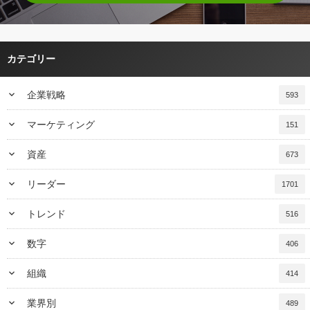
カテゴリー
keyboard_arrow_down
企業戦略
593
keyboard_arrow_down
マーケティング
151
keyboard_arrow_down
資産
673
keyboard_arrow_down
リーダー
1701
keyboard_arrow_down
トレンド
516
keyboard_arrow_down
数字
406
keyboard_arrow_down
組織
414
keyboard_arrow_down
業界別
489