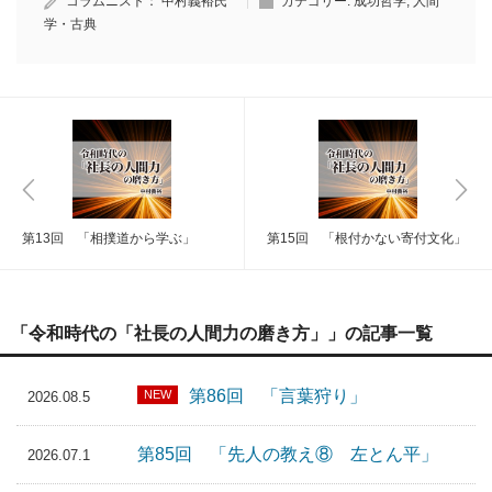
コラムニスト：
中村義裕氏
カテゴリー:
成功哲学
,
人間
学・古典
第13回 「相撲道から学ぶ」
第15回 「根付かない寄付文化」
「令和時代の「社長の人間力の磨き方」」の記事一覧
第86回 「言葉狩り」
NEW
2026.08.5
第85回 「先人の教え⑧ 左とん平」
2026.07.1