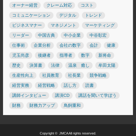
オーナー経営
クレーム対応
コスト
コミュニケーション
デジタル
トレンド
ビジネスマナー
マネジメント
マーケティング
リーダー
中国古典
中小企業
中谷彰宏
仕事術
企業分析
会社の数字
会計
健康
児玉尚彦
後継者
指導者
数字
新将命
歴史
決算書
法律
温泉 癒し
牟田太陽
生産性向上
社員教育
社長業
競争戦略
経営実務
経営戦略
話し方
読書
講師インタビュー
講演CD
講話を聞いて学ぼう
財務
財務力アップ
鳥飼重和
Copyright ©
JMCA
All rights reserved.