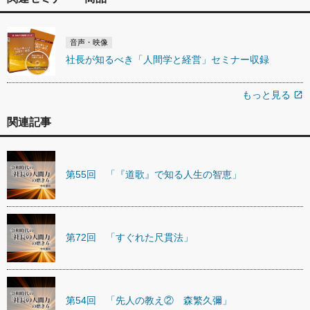
音声・映像
社長が知るべき「人間学と経営」セミナー収録
もっと見る
open_in_new
関連記事
第55回 「『道歌』で知る人生の智恵」
第72回 「すぐれた尺貫法」
第54回 「先人の教え② 森繁久彌」