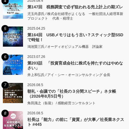
4
2026.08.4
第147回 税務調査で必ず狙われる売上計上の期ズレ
児玉尚彦氏 / 株式会社経理がよくなる 一般社団法人経理革新
プロジェクト 代表・税理士
5
2025.04.25
第164回 USBメモリはもう古い？スティック型SSD
で時短！
鴻池賢三氏 / オーディオビジュアル機器 評論家
6
2023.07.26
第203話 「投資育成会社に株式を持たすのはやめな
さい」
井上和弘氏 / アイ・シー・オーコンサルティング 会長
7
2026.08.5
朝礼・会議での「社長の３分間スピーチ」ネタ帳
（2026年8月5日号）
角田識之（臥龍） / 感動経営コンサルタント
8
2026.08.5
社長は「能力」の前に「資質」が大事／社長業ネクス
ト #445