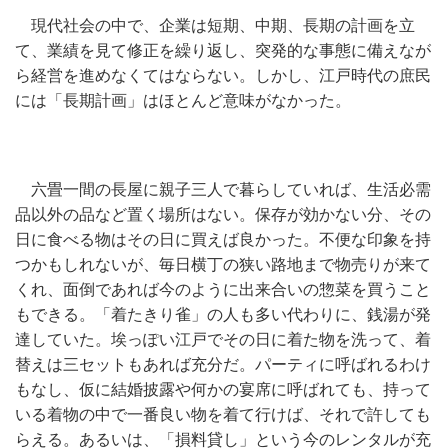
現代社会の中で、企業は短期、中期、長期の計画を立
て、業績を見て修正を繰り返し、突発的な事態に備えなが
ら経営を進めなくてはならない。しかし、江戸時代の庶民
には「長期計画」はほとんど意味がなかった。
六畳一間の長屋に親子三人で暮らしていれば、生活必需
品以外の品など置く場所はない。保存が効かない分、その
日に食べる物はその日に買えば良かった。不便な印象を持
つかもしれないが、毎日横丁の狭い路地まで物売りが来て
くれ、面倒であれば今のように出来合いの惣菜を買うこと
もできる。「着たきり雀」の人も多い代わりに、銭湯が発
達していた。埃っぽい江戸でその日に着た物を洗って、着
替えは三セットもあれば充分だ。パーティに呼ばれるわけ
もなし、仮に結婚披露や何かの宴席に呼ばれても、持って
いる着物の中で一番良い物を着て行けば、それで許しても
らえる。あるいは、「損料貸し」という今のレンタルが充