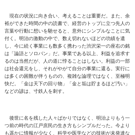
現在の状況に向き合い、考えることは重要だ。また、余
裕ができた時間の中の読書で、経営のトップに立つ先人の
言葉や行動に想いを馳せると、意外にシンプルなことに気
付く。明治の激動の中で、数え切れないほどの功績を遺
し、今に続く事業にも数多く携わった渋沢栄一の座右の銘
は「論語とソロバン」だ。事業である以上、利益を追求す
るのは当然だが、人の道に悖ることはしない。利益の一部
は社会還元をし、それがやがて自分の事業に還る。実行に
は多くの困難が伴うものの、複雑な論理ではなく、至極明
快だ。「金は天下の回り物」「金と垢は貯まるほど汚い」
などの諺は、寸鉄人を刺す。
後世に名を残した人々ばかりではなく、明治よりもう一
つ前の時代の江戸庶民の生き方もシンプルだった。今より
も遥かに情報が少なく、科学や医学などの技術が未発達な