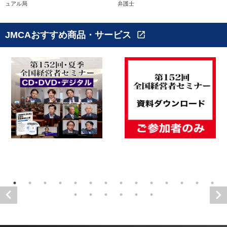
ュアル局
弁護士
JMCAおすすめ商品・サービス
open_in_new