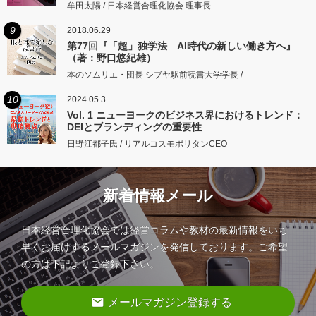
牟田太陽 / 日本経営合理化協会 理事長
9
2018.06.29
第77回『「超」独学法 AI時代の新しい働き方へ』
（著：野口悠紀雄）
本のソムリエ・団長 シブヤ駅前読書大学学長 /
10
2024.05.3
Vol. 1 ニューヨークのビジネス界におけるトレンド：
DEIとブランディングの重要性
日野江都子氏 / リアルコスモポリタンCEO
新着情報メール
日本経営合理化協会では経営コラムや教材の最新情報をいち
早くお届けするメールマガジンを発信しております。ご希望
の方は下記よりご登録下さい。
email
メールマガジン登録する