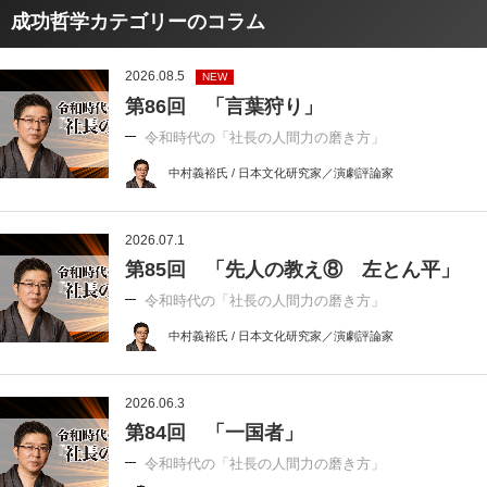
成功哲学カテゴリーのコラム
2026.08.5
NEW
第86回 「言葉狩り」
令和時代の「社長の人間力の磨き方」
中村義裕氏 / 日本文化研究家／演劇評論家
2026.07.1
第85回 「先人の教え⑧ 左とん平」
令和時代の「社長の人間力の磨き方」
中村義裕氏 / 日本文化研究家／演劇評論家
2026.06.3
第84回 「一国者」
令和時代の「社長の人間力の磨き方」