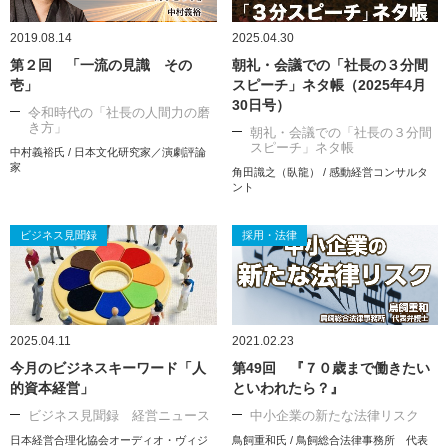
2019.08.14
2025.04.30
第２回 「一流の見識 その
朝礼・会議での「社長の３分間
壱」
スピーチ」ネタ帳（2025年4月
30日号）
令和時代の「社長の人間力の磨
き方」
朝礼・会議での「社長の３分間
スピーチ」ネタ帳
中村義裕氏 / 日本文化研究家／演劇評論
家
角田識之（臥龍） / 感動経営コンサルタ
ント
ビジネス見聞録
採用・法律
2025.04.11
2021.02.23
今月のビジネスキーワード「人
第49回 『７０歳まで働きたい
的資本経営」
といわれたら？』
ビジネス見聞録 経営ニュース
中小企業の新たな法律リスク
日本経営合理化協会オーディオ・ヴィジ
鳥飼重和氏 / 鳥飼総合法律事務所 代表