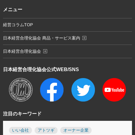
メニュー
経営コラムTOP
exit_to_app
日本経営合理化協会 商品・サービス案内
exit_to_app
日本経営合理化協会
日本経営合理化協会
公式WEB/SNS
注目のキーワード
いい会社
アトツギ
オーナー企業