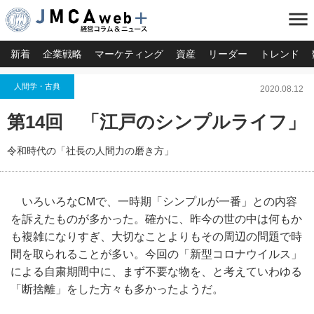
menu
新着
企業戦略
マーケティング
資産
リーダー
トレンド
人間学・古典
2020.08.12
第14回 「江戸のシンプルライフ」
令和時代の「社長の人間力の磨き方」
いろいろなCMで、一時期「シンプルが一番」との内容
を訴えたものが多かった。確かに、昨今の世の中は何もか
も複雑になりすぎ、大切なことよりもその周辺の問題で時
間を取られることが多い。今回の「新型コロナウイルス」
による自粛期間中に、まず不要な物を、と考えていわゆる
「断捨離」をした方々も多かったようだ。