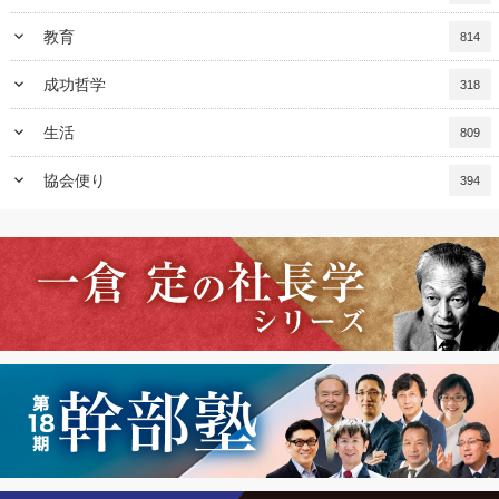
keyboard_arrow_down
教育
814
keyboard_arrow_down
成功哲学
318
keyboard_arrow_down
生活
809
keyboard_arrow_down
協会便り
394